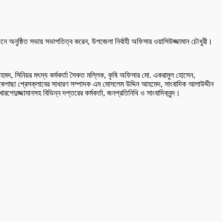
নুষ্ঠিত সভায় সভাপতিত্ব করেন, উপজেলা নির্বাহী অফিসার ওয়াসিউজ্জামান চৌধুরী।
আহমদ, সিনিয়র মৎস্য কর্মকর্তা সৈকত মল্লিক, কৃষি অফিসার মো. একরামুল হোসেন,
াছা প্রেসক্লাবের সাধারণ সম্পাদক এম মোসলেম উদ্দিন আহমেদ, সাংবাদিক আলাউদ্দীন
রশেদুজ্জামানসহ বিভিন্ন দপ্তরের কর্মকর্তা, জনপ্রতিনিধি ও সাংবাদিকবৃন্দ।