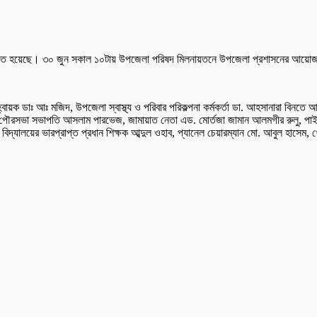
িত হয়েছে। ৩০ জুন সকাল ১০টায় উপজেলা পরিষদ মিলনায়তনে উপজেলা প্রশাসনের আয়োজনে অ
ায়ক ডাঃ আঃ মজিদ, উপজেলা স্বাস্থ্য ও পরিবার পরিকল্পনা কর্মকর্তা ডা. আহসানারা বিনতে 
পৌরসভা সভাপতি আসলাম পারভেজ, জামায়াত নেতা এড. মোর্তজা জামান আলমগীর রুলু, পাইকগ
িদ্যালয়ের ভারপ্রাপ্ত প্রধান শিক্ষক আব্দুল ওহাব, প্যানেল চেয়ারম্যান মো. আবুল হাসেম, খো