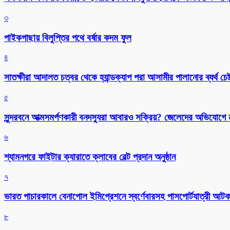
৩
পাইকগাছায় বিলুপ্তির পথে বর্ষার কদম ফুল
৪
সাতক্ষীরা আদালত চত্বর থেকে হ্যান্ডক্যাপ পরা আসামীর পালানোর ব্যর্থ চেষ্
৫
সুন্দরবনে আত্মসমর্পণকারী বনদস্যুরা আবারও সক্রিয়? জেলেদের অভিযোগে
৬
শ্যামনগরে ফাইটার ক্যারাতে ক্লাবের বেল্ট প্রদান অনুষ্ঠান
৭
ভারত পাচারকালে বেনাপোল ইমিগ্রেশনে স্বর্ণেবারসহ পাসপোর্টযাত্রী আট
৮