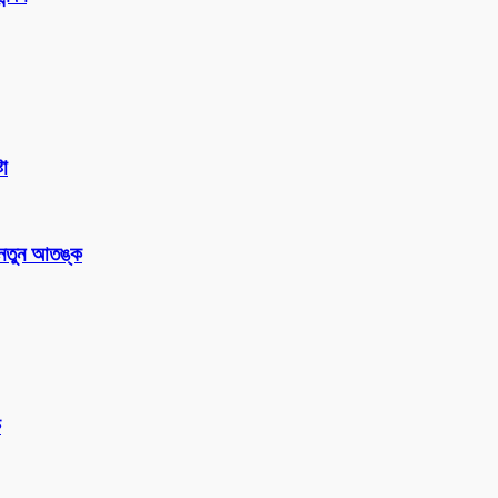
টা
 নতুন আতঙ্ক
ক