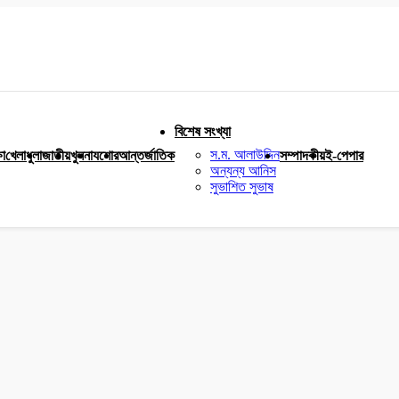
বিশেষ সংখ্যা
স.ম. আলাউদ্দিন
ষা
খেলাধুলা
জাতীয়
খুলনা
যশোর
আন্তর্জাতিক
সম্পাদকীয়
ই-পেপার
অন্যন্য আনিস
সুভাশিত সুভাষ