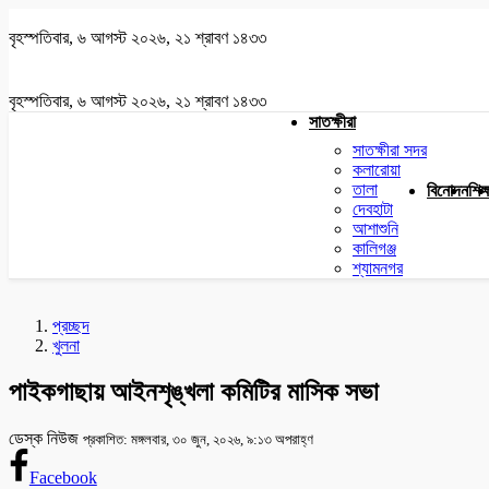
বৃহস্পতিবার, ৬ আগস্ট ২০২৬, ২১ শ্রাবণ ১৪৩৩
বৃহস্পতিবার, ৬ আগস্ট ২০২৬, ২১ শ্রাবণ ১৪৩৩
সাতক্ষীরা
সাতক্ষীরা সদর
কলারোয়া
তালা
বিনোদন
শিক্
দেবহাটা
আশাশুনি
কালিগঞ্জ
শ্যামনগর
প্রচ্ছদ
খুলনা
পাইকগাছায় আইনশৃঙ্খলা কমিটির মাসিক সভা
ডেস্ক নিউজ
প্রকাশিত: মঙ্গলবার, ৩০ জুন, ২০২৬, ৯:১৩ অপরাহ্ণ
Facebook