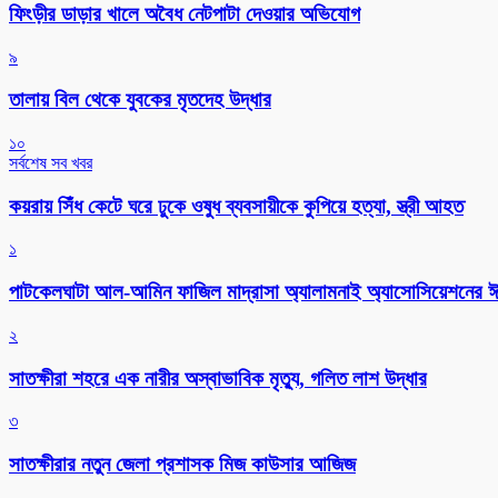
ফিংড়ীর ডাড়ার খালে অবৈধ নেটপাটা দেওয়ার অভিযোগ
৯
তালায় বিল থেকে যুবকের মৃতদেহ উদ্ধার
১০
সর্বশেষ সব খবর
কয়রায় সিঁধ কেটে ঘরে ঢুকে ওষুধ ব্যবসায়ীকে কুপিয়ে হত্যা, স্ত্রী আহত
১
পাটকেলঘাটা আল-আমিন ফাজিল মাদ্রাসা অ্যালামনাই অ্যাসোসিয়েশনের ঈদ 
২
সাতক্ষীরা শহরে এক নারীর অস্বাভাবিক মৃত্যু, গলিত লাশ উদ্ধার
৩
সাতক্ষীরার নতুন জেলা প্রশাসক মিজ কাউসার আজিজ