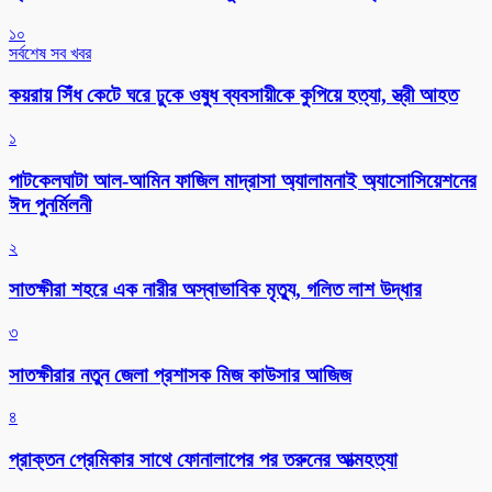
১০
সর্বশেষ সব খবর
কয়রায় সিঁধ কেটে ঘরে ঢুকে ওষুধ ব্যবসায়ীকে কুপিয়ে হত্যা, স্ত্রী আহত
১
পাটকেলঘাটা আল-আমিন ফাজিল মাদ্রাসা অ্যালামনাই অ্যাসোসিয়েশনের
ঈদ পুনর্মিলনী
২
সাতক্ষীরা শহরে এক নারীর অস্বাভাবিক মৃত্যু, গলিত লাশ উদ্ধার
৩
সাতক্ষীরার নতুন জেলা প্রশাসক মিজ কাউসার আজিজ
৪
প্রাক্তন প্রেমিকার সাথে ফোনালাপের পর তরুনের আত্মহত্যা