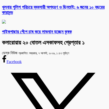
খুলনায় পুলিশ পরিচয়ে ব্যবসায়ী অপহরণ ও ছিনতাই: ৬ জনের ১০ বছরের
কারাদন্ড
পাইকগাছায় পেঁপে চাষ করে লাভবান হচ্ছেন কৃষক
কলারোয়ায় ২০ বোতল এসকাফসহ গ্রেপ্তার ১
ডেস্ক নিউজ
প্রকাশিত: শুক্রবার, ৭ আগস্ট, ২০২৬, ১:৫৩ পূর্বাহ্ণ
Facebook