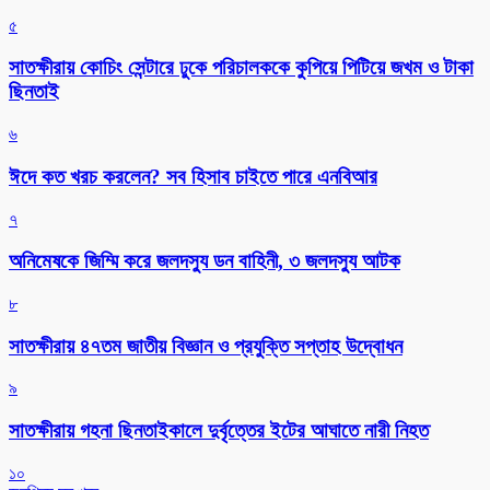
৫
সাতক্ষীরায় কোচিং সেন্টারে ঢুকে পরিচালককে কুপিয়ে পিটিয়ে জখম ও টাকা
ছিনতাই
৬
ঈদে কত খরচ করলেন? সব হিসাব চাইতে পারে এনবিআর
৭
অনিমেষকে জিম্মি করে জলদস্যু ডন বাহিনী, ৩ জলদস্যু আটক
৮
সাতক্ষীরায় ৪৭তম জাতীয় বিজ্ঞান ও প্রযুক্তি সপ্তাহ উদ্বোধন
৯
সাতক্ষীরায় গহনা ছিনতাইকালে দুর্বৃত্তের ইটের আঘাতে নারী নিহত
১০