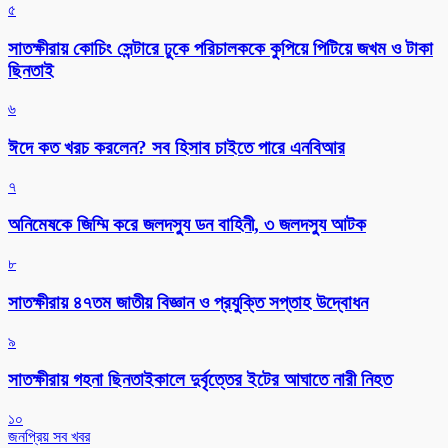
৫
সাতক্ষীরায় কোচিং সেন্টারে ঢুকে পরিচালককে কুপিয়ে পিটিয়ে জখম ও টাকা
ছিনতাই
৬
ঈদে কত খরচ করলেন? সব হিসাব চাইতে পারে এনবিআর
৭
অনিমেষকে জিম্মি করে জলদস্যু ডন বাহিনী, ৩ জলদস্যু আটক
৮
সাতক্ষীরায় ৪৭তম জাতীয় বিজ্ঞান ও প্রযুক্তি সপ্তাহ উদ্বোধন
৯
সাতক্ষীরায় গহনা ছিনতাইকালে দুর্বৃত্তের ইটের আঘাতে নারী নিহত
১০
জনপ্রিয় সব খবর