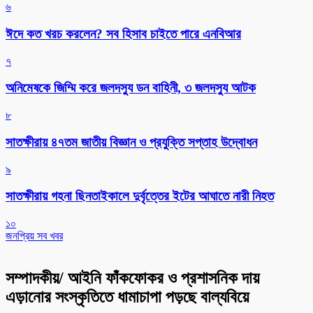
৬
ঈদে কত খরচ করলেন? সব হিসাব চাইতে পারে এনবিআর
৭
অনিমেষকে জিম্মি করে জলদস্যু ডন বাহিনী, ৩ জলদস্যু আটক
৮
সাতক্ষীরায় ৪৭তম জাতীয় বিজ্ঞান ও প্রযুক্তি সপ্তাহ উদ্বোধন
৯
সাতক্ষীরায় গহনা ছিনতাইকালে দুর্বৃত্তের ইটের আঘাতে নারী নিহত
১০
জনপ্রিয় সব খবর
সম্পাদকীয়/ আইনি ফাঁকফোকর ও প্রশাসনিক দায়
এড়ানোর সংস্কৃতিতে ধামাচাপা পড়ছে বাল্যবিয়ে