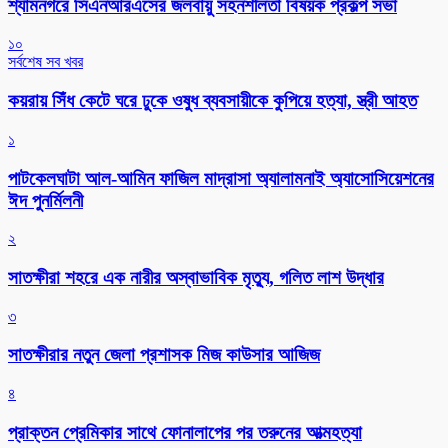
শ্যামনগরে সিএনআরএসের জলবায়ু সহনশীলতা বিষয়ক প্রকল্প সভা
১০
সর্বশেষ সব খবর
কয়রায় সিঁধ কেটে ঘরে ঢুকে ওষুধ ব্যবসায়ীকে কুপিয়ে হত্যা, স্ত্রী আহত
১
পাটকেলঘাটা আল-আমিন ফাজিল মাদ্রাসা অ্যালামনাই অ্যাসোসিয়েশনের
ঈদ পুনর্মিলনী
২
সাতক্ষীরা শহরে এক নারীর অস্বাভাবিক মৃত্যু, গলিত লাশ উদ্ধার
৩
সাতক্ষীরার নতুন জেলা প্রশাসক মিজ কাউসার আজিজ
৪
প্রাক্তন প্রেমিকার সাথে ফোনালাপের পর তরুনের আত্মহত্যা