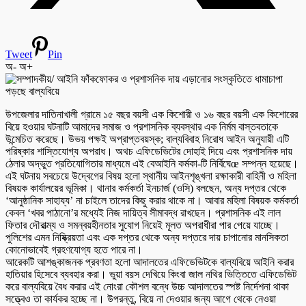
Tweet
Pin
অ-
অ+
উপজেলার দাতিনাখালী গ্রামে ১৫ বছর বয়সী এক কিশোরী ও ১৬ বছর বয়সী এক কিশোরের
বিয়ে হওয়ার ঘটনাটি আমাদের সমাজ ও প্রশাসনিক ব্যবস্থার এক নির্মম বাস্তবতাকে
উন্মেচিত করেছে। উভয় পক্ষই অপ্রাপ্তবয়স্ক; বাল্যবিবাহ নিরোধ আইন অনুযায়ী এটি
পরিষ্কার শাস্তিযোগ্য অপরাধ। অথচ এফিডেভিটের দোহাই দিয়ে এবং প্রশাসনিক দায়
ঠেলার অদ্ভুত প্রতিযোগিতার মাধ্যমে এই বেআইনি কর্মকা-টি নির্বিঘেœ সম্পন্ন হয়েছে।
এই ঘটনায় সবচেয়ে উদ্বেগের বিষয় হলো স্থানীয় আইনশৃঙ্খলা রক্ষাকারী বাহিনী ও মহিলা
বিষয়ক কার্যালয়ের ভূমিকা। থানার কর্মকর্তা ইনচার্জ (ওসি) বলছেন, অন্য দপ্তর থেকে
‘আনুষ্ঠানিক সাহায্য’ না চাইলে তাদের কিছু করার থাকে না। আবার মহিলা বিষয়ক কর্মকর্তা
কেবল ‘খবর পাঠানো’র মধ্যেই নিজ দায়িত্ব সীমাবদ্ধ রাখছেন। প্রশাসনিক এই লাল
ফিতার দৌরাত্ম্য ও সমন্বয়হীনতার সুযোগ নিয়েই মূলত অপরাধীরা পার পেয়ে যাচ্ছে।
পুলিশের এমন নিষ্ক্রিয়তা এবং এক দপ্তর থেকে অন্য দপ্তরে দায় চাপানোর মানসিকতা
কোনোভাবেই গ্রহণযোগ্য হতে পারে না।
আরেকটি আশঙ্কাজনক প্রবণতা হলো আদালতের এফিডেভিটকে বাল্যবিয়ে আইনি করার
হাতিয়ার হিসেবে ব্যবহার করা। ভুয়া বয়স দেখিয়ে কিংবা জাল নথির ভিত্তিতে এফিডেভিট
করে বাল্যবিয়ে বৈধ করার এই নোংরা কৌশল বন্ধে উচ্চ আদালতের স্পষ্ট নির্দেশনা থাকা
সত্ত্বেও তা কার্যকর হচ্ছে না। উপরন্তু, বিয়ে না দেওয়ার জন্য আগে থেকে নেওয়া