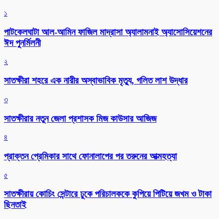
১
পাটকেলঘাটা আল-আমিন ফাজিল মাদ্রাসা অ্যালামনাই অ্যাসোসিয়েশনের
ঈদ পুনর্মিলনী
২
সাতক্ষীরা শহরে এক নারীর অস্বাভাবিক মৃত্যু, গলিত লাশ উদ্ধার
৩
সাতক্ষীরার নতুন জেলা প্রশাসক মিজ কাউসার আজিজ
৪
প্রাক্তন প্রেমিকার সাথে ফোনালাপের পর তরুনের আত্মহত্যা
৫
সাতক্ষীরায় কোচিং সেন্টারে ঢুকে পরিচালককে কুপিয়ে পিটিয়ে জখম ও টাকা
ছিনতাই