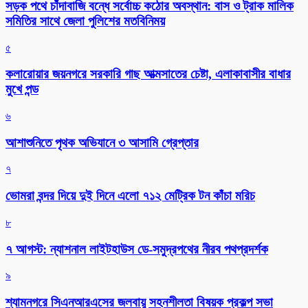
সড়ক পথে চাঁদাবাজি বন্ধে সর্বোচ্চ কঠোর অবস্থান: বাস ও ট্রাক মালিক
সমিতির সাথে জেলা পুলিশের মতবিনিময়
৫
কলারোয়ার জয়নগরে সরকারি গাছ আত্মসাতের চেষ্টা, এলাকাবাসীর বাধার
মুখে পন্ড
৬
আশাশুনিতে পৃথক অভিযানে ৩ আসামি গ্রেপ্তার
৭
ভোমরা বন্দর দিয়ে দুই দিনে এলো ৭১২ মেট্রিক টন কাঁচা মরিচ
৮
৭ আগস্ট: ন্যাশনাল লাইটহাউস ডে-সমুদ্রপথের নীরব পথপ্রদর্শক
৯
শ্যামনগরে সিএনআরএসের জলবায়ু সহনশীলতা বিষয়ক প্রকল্প সভা