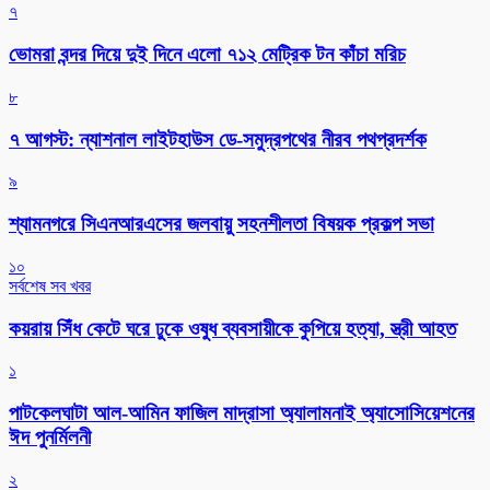
৭
ভোমরা বন্দর দিয়ে দুই দিনে এলো ৭১২ মেট্রিক টন কাঁচা মরিচ
৮
৭ আগস্ট: ন্যাশনাল লাইটহাউস ডে-সমুদ্রপথের নীরব পথপ্রদর্শক
৯
শ্যামনগরে সিএনআরএসের জলবায়ু সহনশীলতা বিষয়ক প্রকল্প সভা
১০
সর্বশেষ সব খবর
কয়রায় সিঁধ কেটে ঘরে ঢুকে ওষুধ ব্যবসায়ীকে কুপিয়ে হত্যা, স্ত্রী আহত
১
পাটকেলঘাটা আল-আমিন ফাজিল মাদ্রাসা অ্যালামনাই অ্যাসোসিয়েশনের
ঈদ পুনর্মিলনী
২