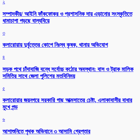
২
সম্পাদকীয়/ আইনি ফাঁকফোকর ও প্রশাসনিক দায় এড়ানোর সংস্কৃতিতে
ধামাচাপা পড়ছে বাল্যবিয়ে
৩
কলারোয়ায় দুর্বৃত্তের কোপে নিঃস্ব কৃষক, থানায় অভিযোগ
৪
সড়ক পথে চাঁদাবাজি বন্ধে সর্বোচ্চ কঠোর অবস্থান: বাস ও ট্রাক মালিক
সমিতির সাথে জেলা পুলিশের মতবিনিময়
৫
কলারোয়ার জয়নগরে সরকারি গাছ আত্মসাতের চেষ্টা, এলাকাবাসীর বাধার
মুখে পন্ড
৬
আশাশুনিতে পৃথক অভিযানে ৩ আসামি গ্রেপ্তার