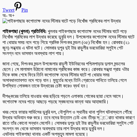
Tweet
Pin
অ-
অ+
পাইকগাছা (খুলনা) প্রতিনিধি:
খুলনার পাইকগাছায় কপোতাক্ষ নদের স্টিমার ঘাটে পড়ে
নিখোঁজ শ্রমিকের লাশ উদ্ধার করেছে ডুবুরি দল। উপজেলার কপোতাক্ষ নদের স্টিমার ঘাটে
পা ধোয়ার সময় নদে পড়ে গিয়ে শ্রমিক দিপংকর মন্ডল (৩৫) নিখোঁজ হন। রোববার (২১
জুন) সন্ধ্যায় এ ঘটনা ঘটে। সোমবার দুপুর দুই টায় রাড়ুলীর ভরভোরিয়া স্লুইস গেট
সংলগ্ন নদে ভাসমান অবস্থায় লাশ পায়।
জানা গেছে, দিপংকর মন্ডল উপজেলার রাড়ুলী ইউনিয়নের পশ্চিমপাড়ার দুলাল মন্ডলের
ছেলে। সে মালামাল উঠানো নামানোর শ্রমিকের কাজ করে। রোববার সন্ধ্যা প্রায় ৭টার
দিকে কাজ শেষে ফিরে তিনি কপোতাক্ষ নদের স্টিমার ঘাটে পা ধোয়ার সময়
অসাবধানতাবশত নদে পড়ে যান। মুহূর্তের মধ্যে তিনি গ্রোতের পানিতে তলিয়ে গেলে
উপস্থিত লোকজন তাকে উদ্ধারের চেষ্টা করেও ব্যর্থ হন।
দীপঙ্করের তলিয়ে যাওয়ার খবর ছড়িয়ে পড়লে এলাকায় শোকের ছায়া নেমে আসে।
কপোতাক্ষ নদের পাড়ে আছড়ে পড়ছে স্বজনদের কান্না আর আহাজারি।
খবর পেয়ে ফায়ার সার্ভিসের ডুবুরি দল, নৌপুলিশ ও স্থানীয় থানা পুলিশ ঘটনাস্থলে পৌঁছে
উদ্ধার অভিযান শুরু করে। তবে নদের উত্তাল ঢেউ এবং তীব্র স্্েরাত থাকার কারণে
রাতে তাঁর কোনো সন্ধান মেলেনি। সোমবার দুপুর দুই টায় রাড়ুলীর ভরভোরিয়া স্লুইস গেট
সংলগ্ন নদ থেকে ভাসমান অবস্থায় তার লাশ উদ্ধার করে ডুবুরি দল।
এঘটনায় পাইকগাছা থানায় একটি অপমৃত্যু মামলা হয়েছে।