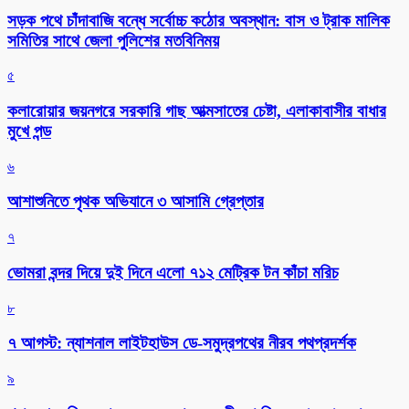
সড়ক পথে চাঁদাবাজি বন্ধে সর্বোচ্চ কঠোর অবস্থান: বাস ও ট্রাক মালিক
সমিতির সাথে জেলা পুলিশের মতবিনিময়
৫
কলারোয়ার জয়নগরে সরকারি গাছ আত্মসাতের চেষ্টা, এলাকাবাসীর বাধার
মুখে পন্ড
৬
আশাশুনিতে পৃথক অভিযানে ৩ আসামি গ্রেপ্তার
৭
ভোমরা বন্দর দিয়ে দুই দিনে এলো ৭১২ মেট্রিক টন কাঁচা মরিচ
৮
৭ আগস্ট: ন্যাশনাল লাইটহাউস ডে-সমুদ্রপথের নীরব পথপ্রদর্শক
৯