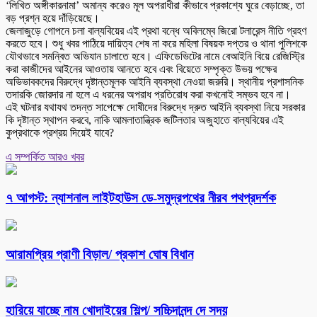
‘লিখিত অঙ্গীকারনামা’ অমান্য করেও মূল অপরাধীরা কীভাবে প্রকাশ্যে ঘুরে বেড়াচ্ছে, তা
বড় প্রশ্ন হয়ে দাঁড়িয়েছে।
জেলাজুড়ে গোপনে চলা বাল্যবিয়ের এই প্রথা বন্ধে অবিলম্বে জিরো টলারেন্স নীতি গ্রহণ
করতে হবে। শুধু খবর পাঠিয়ে দায়িত্ব শেষ না করে মহিলা বিষয়ক দপ্তর ও থানা পুলিশকে
যৌথভাবে সমন্বিত অভিযান চালাতে হবে। এফিডেভিটের নামে বেআইনি বিয়ে রেজিস্ট্রি
করা কাজীদের আইনের আওতায় আনতে হবে এবং বিয়েতে সম্পৃক্ত উভয় পক্ষের
অভিভাবকদের বিরুদ্ধে দৃষ্টান্তমূলক আইনি ব্যবস্থা নেওয়া জরুরি। স্থানীয় প্রশাসনিক
তদারকি জোরদার না হলে এ ধরনের অপরাধ প্রতিরোধ করা কখনোই সম্ভব হবে না।
এই ঘটনার যথাযথ তদন্ত সাপেক্ষে দোষীদের বিরুদ্ধে দ্রুত আইনি ব্যবস্থা নিয়ে সরকার
কি দৃষ্টান্ত স্থাপন করবে, নাকি আমলাতান্ত্রিক জটিলতার অজুহাতে বাল্যবিয়ের এই
কুপ্রথাকে প্রশ্রয় দিয়েই যাবে?
এ সম্পর্কিত আরও খবর
৭ আগস্ট: ন্যাশনাল লাইটহাউস ডে-সমুদ্রপথের নীরব পথপ্রদর্শক
আরামপ্রিয় প্রাণী বিড়াল/ প্রকাশ ঘোষ বিধান
হারিয়ে যাচ্ছে নাম খোদাইয়ের শিল্প/ সচ্চিদানন্দ দে সদয়