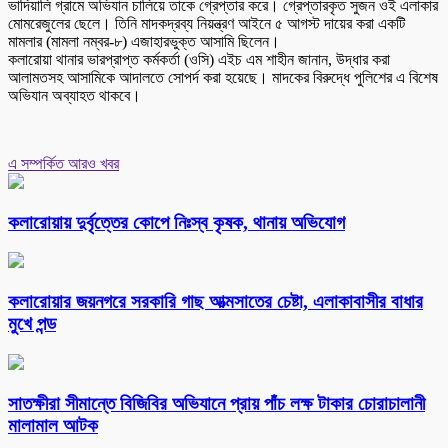
ভাদিয়ালি গ্রামে অভিযান চালিয়ে তাকে গ্রেপ্তার করে। গ্রেপ্তারকৃত সুজন ওই এলাকার
মোমরেজুলের ছেলে। তিনি মাদকদ্রব্য নিয়ন্ত্রণ আইনে ৫ আগস্ট দায়ের করা একটি
মামলার (মামলা নম্বর-৮) এজাহারভুক্ত আসামি ছিলেন।
কলারোয়া থানার ভারপ্রাপ্ত কর্মকর্তা (ওসি) এইচ এম শাহীন জানান, উদ্ধার করা
আলামতসহ আসামিকে আদালতে সোপর্দ করা হয়েছে। মাদকের বিরুদ্ধে পুলিশের এ বিশেষ
অভিযান অব্যাহত থাকবে।
এ সম্পর্কিত আরও খবর
কলারোয়ায় দুর্বৃত্তের কোপে নিঃস্ব কৃষক, থানায় অভিযোগ
কলারোয়ার জয়নগরে সরকারি গাছ আত্মসাতের চেষ্টা, এলাকাবাসীর বাধার
মুখে পন্ড
সাতক্ষীরা সীমান্তে বিজিবির অভিযানে প্রায় পাঁচ লক্ষ টাকার চোরাচালানী
মালামাল আটক