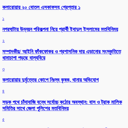
কলারোয়ায় ২০ বোতল এসকাফসহ গ্রেপ্তার ১
১
নগরঘাটায় উন্নয়ন পরিকল্পনা নিয়ে প্রার্থী ইবাদুল ইসলামের মতবিনিময়
২
সম্পাদকীয়/ আইনি ফাঁকফোকর ও প্রশাসনিক দায় এড়ানোর সংস্কৃতিতে
ধামাচাপা পড়ছে বাল্যবিয়ে
৩
কলারোয়ায় দুর্বৃত্তের কোপে নিঃস্ব কৃষক, থানায় অভিযোগ
৪
সড়ক পথে চাঁদাবাজি বন্ধে সর্বোচ্চ কঠোর অবস্থান: বাস ও ট্রাক মালিক
সমিতির সাথে জেলা পুলিশের মতবিনিময়
৫