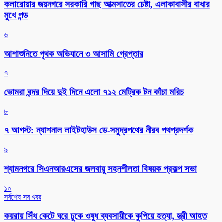
কলারোয়ার জয়নগরে সরকারি গাছ আত্মসাতের চেষ্টা, এলাকাবাসীর বাধার
মুখে পন্ড
৬
আশাশুনিতে পৃথক অভিযানে ৩ আসামি গ্রেপ্তার
৭
ভোমরা বন্দর দিয়ে দুই দিনে এলো ৭১২ মেট্রিক টন কাঁচা মরিচ
৮
৭ আগস্ট: ন্যাশনাল লাইটহাউস ডে-সমুদ্রপথের নীরব পথপ্রদর্শক
৯
শ্যামনগরে সিএনআরএসের জলবায়ু সহনশীলতা বিষয়ক প্রকল্প সভা
১০
সর্বশেষ সব খবর
কয়রায় সিঁধ কেটে ঘরে ঢুকে ওষুধ ব্যবসায়ীকে কুপিয়ে হত্যা, স্ত্রী আহত