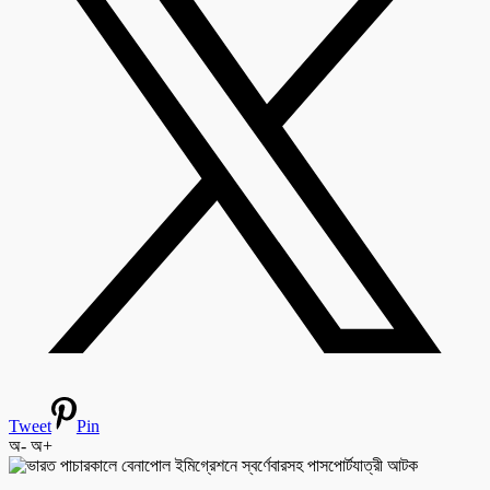
Tweet
Pin
অ-
অ+