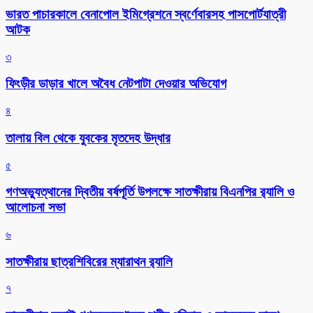
ভারত পাচারকালে বেনাপোল ইমিগ্রেশনে স্বর্ণেবারসহ পাসপোর্টযাত্রী
আটক
৩
ফিংড়ীর ডাড়ার খালে অবৈধ নেটপাটা দেওয়ার অভিযোগ
৪
তালায় বিল থেকে যুবকের মৃতদেহ উদ্ধার
৫
গণঅভ্যুত্থানের দ্বিতীয় বর্ষপূর্তি উপলক্ষে সাতক্ষীরায় বিএনপির র‌্যালি ও
আলোচনা সভা
৬
সাতক্ষীরায় ছাত্রশিবিরের ম্যারাথন র‌্যালি
৭