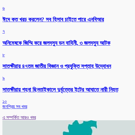
৬
ঈদে কত খরচ করলেন? সব হিসাব চাইতে পারে এনবিআর
৭
অনিমেষকে জিম্মি করে জলদস্যু ডন বাহিনী, ৩ জলদস্যু আটক
৮
সাতক্ষীরায় ৪৭তম জাতীয় বিজ্ঞান ও প্রযুক্তি সপ্তাহ উদ্বোধন
৯
সাতক্ষীরায় গহনা ছিনতাইকালে দুর্বৃত্তের ইটের আঘাতে নারী নিহত
১০
জনপ্রিয় সব খবর
এ সম্পর্কিত আরও খবর