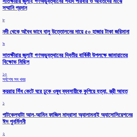
সাতক্ষীরায় জুলাই গণঅভ্যুত্থানের শহীদ পরিবার ও আহতদের মাঝে
সম্মানি প্রদান
৮
নদী থেকে অবৈধ ভাবে বালু উত্তোলনের দায়ে ৫০ হাজার টাকা জরিমানা
৯
সাতক্ষীরায় জুলাই গণঅভ্যুত্থানের দ্বিতীয় বার্ষিকী উপলক্ষে জামায়াতের
বিক্ষোভ মিছিল
১০
সর্বশেষ সব খবর
কয়রায় সিঁধ কেটে ঘরে ঢুকে ওষুধ ব্যবসায়ীকে কুপিয়ে হত্যা, স্ত্রী আহত
১
পাটকেলঘাটা আল-আমিন ফাজিল মাদ্রাসা অ্যালামনাই অ্যাসোসিয়েশনের
ঈদ পুনর্মিলনী
২