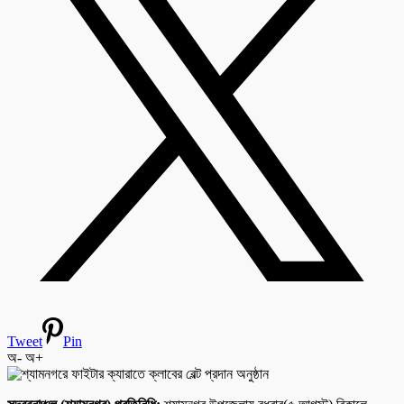
Tweet
Pin
অ-
অ+