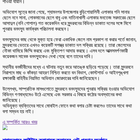
পাওয়া যায়নি।
অভিযোগ সূত্রে জানা গেছে, শ্যামনগর উপজেলার বুড়িগোয়ালিনী এলাকার গনি সানার
ছেলে ননে সানা, লোকমানের ছেলে বাবু এবং দাতিনাখালী এলাকার মনতেজ সরদারের ছেলে
আসাদুল (ননি গোপাল) গত কয়েকদিন ধরে সুন্দরবনের বিভিন্ন ডাকাত দলের সঙ্গে মিশে
পুনরায় বনদস্যু কার্যক্রম পরিচালনা করছেন।
বনদস্যুদের কাছ থেকে মুক্ত হয়ে ফেরা একাধিক জেলে নাম প্রকাশ না করার শর্তে জানান,
সুন্দরবনের ভেতরে এখনও কয়েকটি সশস্ত্র ডাকাত দল সক্রিয় রয়েছে। তারা জেলেদের
নৌকা থামিয়ে জিম্মি করছে এবং মুক্তিপণ আদায় করছে। এসব দলে আত্মসমর্পণকারী
কয়েকজন সাবেক বনদস্যুকেও দেখা গেছে বলে তাদের দাবি।
স্থানীয় বনজীবীদের মধ্যে এ ঘটনায় নতুন করে আতঙ্ক ছড়িয়ে পড়েছে। তারা সুন্দরবনে
নিরাপদে মাছ ও কাঁকড়া আহরণ নিশ্চিত করতে বন বিভাগ, কোস্টগার্ড ও আইনশৃঙ্খলা
রক্ষাকারী বাহিনীর নিয়মিত অভিযান জোরদারের দাবি জানিয়েছেন।
উল্লেখ্য, সাম্প্রতিক মাসগুলোতে সুন্দরবনে বনদস্যুদের পুনরায় সক্রিয় হওয়ার অভিযোগ
বিভিন্ন গণমাধ্যমেও উঠে এসেছে এবং সরকার এ বিষয়ে কঠোর অবস্থানের কথা
জানিয়েছে।
অভিযুক্ত ব্যক্তিদের সাথে মোবাইল ফোনে কথা বলার চেষ্টা করলেও তাদের সাথে কথা
বলা সম্ভব হয় নাই।
এ সম্পর্কিত আরও খবর