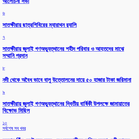
আলোচনা সভা
৬
সাতক্ষীরায় ছাত্রশিবিরের ম্যারাথন র‌্যালি
৭
সাতক্ষীরায় জুলাই গণঅভ্যুত্থানের শহীদ পরিবার ও আহতদের মাঝে
সম্মানি প্রদান
৮
নদী থেকে অবৈধ ভাবে বালু উত্তোলনের দায়ে ৫০ হাজার টাকা জরিমানা
৯
সাতক্ষীরায় জুলাই গণঅভ্যুত্থানের দ্বিতীয় বার্ষিকী উপলক্ষে জামায়াতের
বিক্ষোভ মিছিল
১০
সর্বশেষ সব খবর