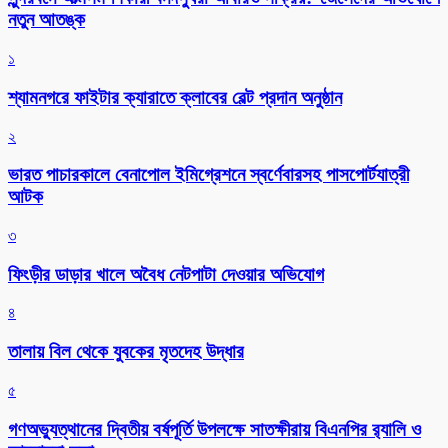
নতুন আতঙ্ক
১
শ্যামনগরে ফাইটার ক্যারাতে ক্লাবের বেল্ট প্রদান অনুষ্ঠান
২
ভারত পাচারকালে বেনাপোল ইমিগ্রেশনে স্বর্ণেবারসহ পাসপোর্টযাত্রী
আটক
৩
ফিংড়ীর ডাড়ার খালে অবৈধ নেটপাটা দেওয়ার অভিযোগ
৪
তালায় বিল থেকে যুবকের মৃতদেহ উদ্ধার
৫
গণঅভ্যুত্থানের দ্বিতীয় বর্ষপূর্তি উপলক্ষে সাতক্ষীরায় বিএনপির র‌্যালি ও