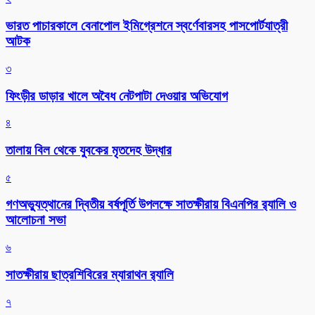
ভারত পাচারকালে বেনাপোল ইমিগ্রেশনে স্বর্ণেবারসহ পাসপোর্টযাত্রী
আটক
৩
ফিংড়ীর ডাড়ার খালে অবৈধ নেটপাটা দেওয়ার অভিযোগ
৪
তালায় বিল থেকে যুবকের মৃতদেহ উদ্ধার
৫
গণঅভ্যুত্থানের দ্বিতীয় বর্ষপূর্তি উপলক্ষে সাতক্ষীরায় বিএনপির র‌্যালি ও
আলোচনা সভা
৬
সাতক্ষীরায় ছাত্রশিবিরের ম্যারাথন র‌্যালি
৭