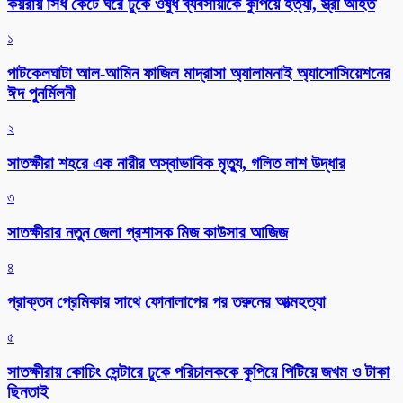
কয়রায় সিঁধ কেটে ঘরে ঢুকে ওষুধ ব্যবসায়ীকে কুপিয়ে হত্যা, স্ত্রী আহত
১
পাটকেলঘাটা আল-আমিন ফাজিল মাদ্রাসা অ্যালামনাই অ্যাসোসিয়েশনের
ঈদ পুনর্মিলনী
২
সাতক্ষীরা শহরে এক নারীর অস্বাভাবিক মৃত্যু, গলিত লাশ উদ্ধার
৩
সাতক্ষীরার নতুন জেলা প্রশাসক মিজ কাউসার আজিজ
৪
প্রাক্তন প্রেমিকার সাথে ফোনালাপের পর তরুনের আত্মহত্যা
৫
সাতক্ষীরায় কোচিং সেন্টারে ঢুকে পরিচালককে কুপিয়ে পিটিয়ে জখম ও টাকা
ছিনতাই