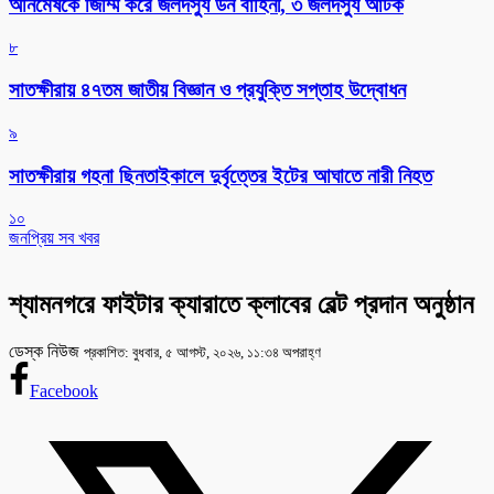
অনিমেষকে জিম্মি করে জলদস্যু ডন বাহিনী, ৩ জলদস্যু আটক
৮
সাতক্ষীরায় ৪৭তম জাতীয় বিজ্ঞান ও প্রযুক্তি সপ্তাহ উদ্বোধন
৯
সাতক্ষীরায় গহনা ছিনতাইকালে দুর্বৃত্তের ইটের আঘাতে নারী নিহত
১০
জনপ্রিয় সব খবর
শ্যামনগরে ফাইটার ক্যারাতে ক্লাবের বেল্ট প্রদান অনুষ্ঠান
ডেস্ক নিউজ
প্রকাশিত: বুধবার, ৫ আগস্ট, ২০২৬, ১১:৩৪ অপরাহ্ণ
Facebook