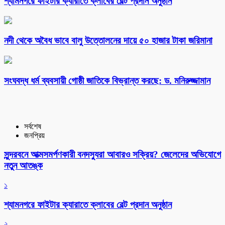
শ্যামনগরে ফাইটার ক্যারাতে ক্লাবের বেল্ট প্রদান অনুষ্ঠান
নদী থেকে অবৈধ ভাবে বালু উত্তোলনের দায়ে ৫০ হাজার টাকা জরিমানা
সংঘবদ্ধ ধর্ম ব্যবসায়ী গোষ্ঠী জাতিকে বিভ্রান্ত করছে: ড. মনিরুজ্জামান
সর্বশেষ
জনপ্রিয়
সুন্দরবনে আত্মসমর্পণকারী বনদস্যুরা আবারও সক্রিয়? জেলেদের অভিযোগে
নতুন আতঙ্ক
১
শ্যামনগরে ফাইটার ক্যারাতে ক্লাবের বেল্ট প্রদান অনুষ্ঠান
২