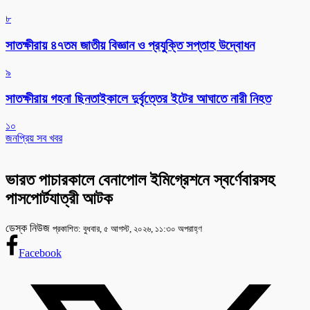
৮
সাতক্ষীরায় ৪৭তম জাতীয় বিজ্ঞান ও প্রযুক্তি সপ্তাহ উদ্বোধন
৯
সাতক্ষীরায় গহনা ছিনতাইকালে দুর্বৃত্তের ইটের আঘাতে নারী নিহত
১০
জনপ্রিয় সব খবর
ভারত পাচারকালে বেনাপোল ইমিগ্রেশনে স্বর্ণেবারসহ
পাসপোর্টযাত্রী আটক
ডেস্ক নিউজ
প্রকাশিত: বুধবার, ৫ আগস্ট, ২০২৬, ১১:৩০ অপরাহ্ণ
Facebook