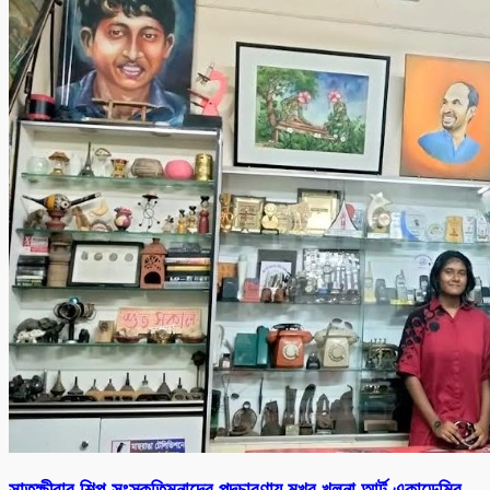
সাতক্ষীরার শিল্প-সংস্কৃতিমনাদের পদচারণায় মুখর খুলনা আর্ট একাডেমির