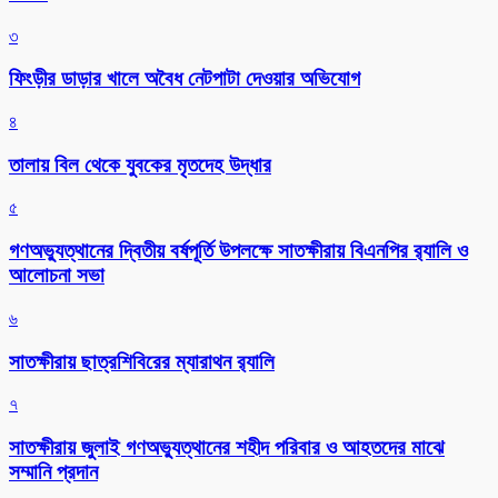
৩
ফিংড়ীর ডাড়ার খালে অবৈধ নেটপাটা দেওয়ার অভিযোগ
৪
তালায় বিল থেকে যুবকের মৃতদেহ উদ্ধার
৫
গণঅভ্যুত্থানের দ্বিতীয় বর্ষপূর্তি উপলক্ষে সাতক্ষীরায় বিএনপির র‌্যালি ও
আলোচনা সভা
৬
সাতক্ষীরায় ছাত্রশিবিরের ম্যারাথন র‌্যালি
৭
সাতক্ষীরায় জুলাই গণঅভ্যুত্থানের শহীদ পরিবার ও আহতদের মাঝে
সম্মানি প্রদান