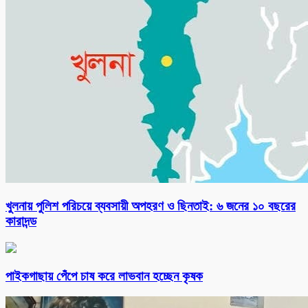
খুলনায় পুলিশ পরিচয়ে ব্যবসায়ী অপহরণ ও ছিনতাই: ৬ জনের ১০ বছরের
কারাদন্ড
পাইকগাছায় পেঁপে চাষ করে লাভবান হচ্ছেন কৃষক