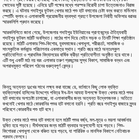
ক্ষোভের সৃষ্টি হয়েছে। এনিয়ে দুটি পক্ষের মধ্যে পরস্পর বিরোধী চাপা উত্তেজনাও বিরাজ
করছে। এ ঘটনায় গদাইপুর ফুটবল খেলার মাঠে পশু হাট বসানোর চেষ্টা বন্ধ করতে মর্নিংসান
স্পোর্টিং ক্লাব ও এলাকাবাসী প্রয়োজনীয় ব্যবস্থা গ্রহণে উপজেলা নির্বাহী অফিসার বরাবর
স্মারকলিপি প্রদান করেছে।
স্মারকলিপিতে জানা গেছে, উপজেলার গদাইপুর ইউনিয়ানের প্রাণকেন্দ্রে ঐতিহ্যবাহী
গদাইপুর ফুটবল মাঠটি অবস্থিত। মাঠের পাশ দিয়ে মেইন সড়ক ও তিনটি শিক্ষা প্রতিষ্ঠান
রয়েছে। মাঠটি এলাকার শিশু-কিশোর, যুবসমাজের খেলাধুলা, শরীরচর্চা, সামাজিক ও
সাংস্কৃতিক কর্মকান্ড পরিচালনার একমাত্র স্থান। প্রতি বছর মাঠে অন্তঃস্কুল
প্রতিযোগিতা ও প্রাথমিক বিদ্যালয়ের বার্ষিক ক্রীড়া প্রতিযোগীতা অনুষ্ঠিত হয়ে থাকে।
এটি শুধু একটি মাঠ নয় বরং এলাকার তরুণ প্রজন্মের সুস্থ বিকাশ, সামাজিক বন্ধন এবং
অপরাধমুক্ত পরিবেশ গঠনের গুরুত্বপূর্ণ কেন্দ্র।
কিন্তু অত্যন্ত দুঃখের সাথে লক্ষ্য করা যাচ্ছে য়ে, বর্তমানে কিছু লোক ব্যক্তি
ব্যক্তিস্বার্থ হাসিলের উদ্দেশ্যে পবিত্র ঈধ-উল আযহা উপলক্ষে উক্ত খেলার মাঠে পশুর
হাট বসানোর অপচেষ্টা চালাচ্ছে, যা এলাকাবাসীর জন্য অত্যন্ত উদ্বেগজনক। অতিতে
কখনোই খেলার মাঠে কোরবানির পশুর হাট বসানো হয়নি। প্রতি বছর গদাইপুর বাজারে সুন্দর
পরিবেশে কোরবানীর পশু হাট বসে।
উক্ত খেলার মাঠে পশুর হাট বসানো হলে মাঠটি পশুর বর্জ্য, মল-মূত্র ও ময়লা আবর্জনায়
দুষিত হয়ে পড়বে। দীর্ঘসময়ের জন্য মাঠটি ব্যবহার অনুপযোগী হয়ে পড়বে। শিশু-
কিশোররা খেলাধুলা থেকে বঞ্চিত হয়ে পড়বে, যা শারিরিক ও মানসিক বিকাশে নেতিবাচক
প্রভাব ফেলবে।