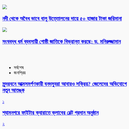
নদী থেকে অবৈধ ভাবে বালু উত্তোলনের দায়ে ৫০ হাজার টাকা জরিমানা
সংঘবদ্ধ ধর্ম ব্যবসায়ী গোষ্ঠী জাতিকে বিভ্রান্ত করছে: ড. মনিরুজ্জামান
সর্বশেষ
জনপ্রিয়
সুন্দরবনে আত্মসমর্পণকারী বনদস্যুরা আবারও সক্রিয়? জেলেদের অভিযোগে
নতুন আতঙ্ক
১
শ্যামনগরে ফাইটার ক্যারাতে ক্লাবের বেল্ট প্রদান অনুষ্ঠান
২