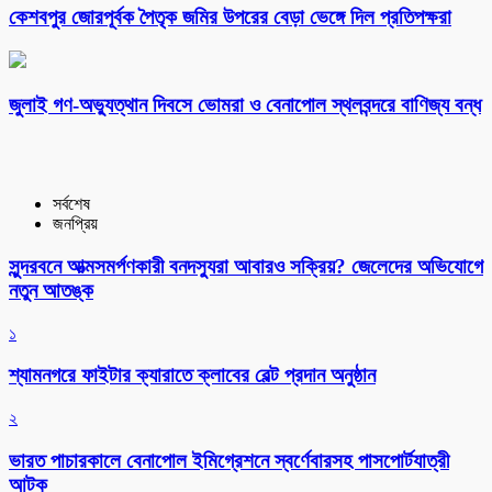
কেশবপুর জোরপূর্বক পৈতৃক জমির উপরের বেড়া ভেঙ্গে দিল প্রতিপক্ষরা
‎জুলাই গণ-অভ্যুত্থান দিবসে ভোমরা ও বেনাপোল স্থলবন্দরে বাণিজ্য বন্ধ
সর্বশেষ
জনপ্রিয়
সুন্দরবনে আত্মসমর্পণকারী বনদস্যুরা আবারও সক্রিয়? জেলেদের অভিযোগে
নতুন আতঙ্ক
১
শ্যামনগরে ফাইটার ক্যারাতে ক্লাবের বেল্ট প্রদান অনুষ্ঠান
২
ভারত পাচারকালে বেনাপোল ইমিগ্রেশনে স্বর্ণেবারসহ পাসপোর্টযাত্রী
আটক