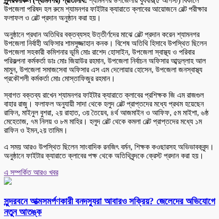
সুন্দরবনাঞ্চল (শ্যামনগর) প্রতিনিধি:
শ্যামনগর উপজেলায় বুধবার(৫ আগস্ট) বিকালে
উপজেলা পরিষদ হল রুমে শ্যামনগর ফাইটার ক্যারাতে ক্লাবের আয়োজনে বেল্ট পরীক্ষার
ফলাফল ও বেল্ট প্রদান অনুষ্ঠান করা হয়।
অনুষ্ঠানে প্রধান অতিথির বক্তব্যসহ উত্তীর্ণদের মাঝে বেল্ট প্রদান করেন শ্যামনগর
উপজেলা নির্বাহী অফিসার শামসুজ্জাহান কনক। বিশেষ অতিথি হিসাবে উপস্থিত ছিলেন
উপজেলা সহকারী কমিশনার ভূমি মোঃ রাশেদ হোসাইন, উপজেলা স্বাস্থ্য ও পরিবার
পরিকল্পনা কর্মকর্তা ডাঃ মোঃ জিয়াউর রহমান, উপজেলা নির্বাচন অফিসার আব্দুল্লাহ আল
মামুন, উপজেলা সমাজসেবা অফিসার এস এম দেলোয়ার হোসেন, উপজেলা জনস্বাস্থ্য
প্রকৌশলী কর্মকর্তা মোঃ মোস্তাফিজুর রহমান।
স্বাগত বক্তব্য রাখেন শ্যামনগর ফাইটার ক্যারাতে ক্লাবের প্রশিক্ষক জি এম রাজগুল
বাহার রাজু। ফলাফল অনুযায়ী সাদা থেকে হলুদ বেল্ট প্রাপ্তদের মধ্যে প্রথম হয়েছেন
রাফিন, মাইনুল বুশরা, ২য় রাহাত, ৩য় তৈয়েব, ৪র্থ আজমাইন ও আফিফ, ৫ম মাইশা, ৬ষ্ঠ
মেহেতাজ, ৭ম নিলয় ও ৮ম মাহির। হলুদ বেল্ট থেকে কমলা বেল্ট প্রাপ্তদের মধ্যে ১ম
রাফিন ও ইমন,২য় তামিম।
এ সময় আরও উপস্থিত ছিলেন সাংবাদিক রনজিৎ বর্মন, শিক্ষক কওছারসহ অভিভাবকবৃন্দ।
অনুষ্ঠানে ফাইটার ক্যারাতে ক্লাবের পক্ষ থেকে অতিথিবৃন্দকে ক্রেস্ট প্রদান করা হয়।
এ সম্পর্কিত আরও খবর
সুন্দরবনে আত্মসমর্পণকারী বনদস্যুরা আবারও সক্রিয়? জেলেদের অভিযোগে
নতুন আতঙ্ক