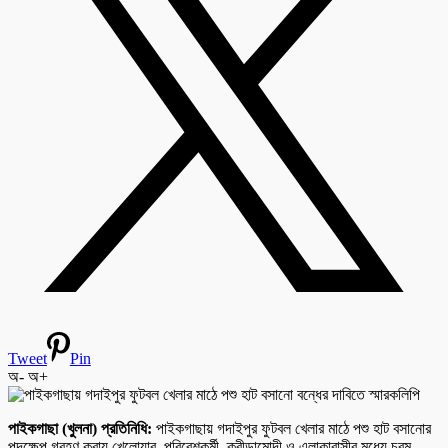
Tweet
Pin
অ-
অ+
পাইকগাছা (খুলনা) প্রতিনিধি:
পাইকগাছায় গদাইপুর ফুটবল খেলার মাঠে পশু হাট বসানোর
পদক্ষেপ গ্রহণ করায় খেলোয়ার, পরিবেশকর্মী, ক্রীড়ামোদী ও এলাকাবাসীর মধ্যে চরম