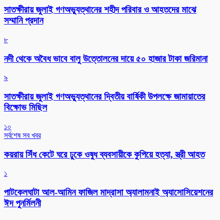
সাতক্ষীরায় জুলাই গণঅভ্যুত্থানের শহীদ পরিবার ও আহতদের মাঝে
সম্মানি প্রদান
৮
নদী থেকে অবৈধ ভাবে বালু উত্তোলনের দায়ে ৫০ হাজার টাকা জরিমানা
৯
সাতক্ষীরায় জুলাই গণঅভ্যুত্থানের দ্বিতীয় বার্ষিকী উপলক্ষে জামায়াতের
বিক্ষোভ মিছিল
১০
সর্বশেষ সব খবর
কয়রায় সিঁধ কেটে ঘরে ঢুকে ওষুধ ব্যবসায়ীকে কুপিয়ে হত্যা, স্ত্রী আহত
১
পাটকেলঘাটা আল-আমিন ফাজিল মাদ্রাসা অ্যালামনাই অ্যাসোসিয়েশনের
ঈদ পুনর্মিলনী