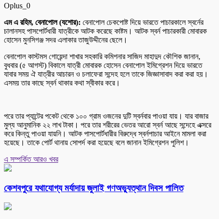
Oplus_0
এম এ রহিম, বেনাপোল (যশোর):
বেনাপোল চেকপোষ্ট দিয়ে ভারতে পাচারকালে স্বর্নের
চালানসহ পাসপোর্টধারী যাত্রীকে আটক করেছে কাষ্টম। আটক স্বর্ন পাচারকারী মোবারক
হোসেন মুনসিগঞ্জ সদর এলাকার তাজুউদ্দীনের ছেলে।
বেনাপোল কাস্টমস গোয়েন্দা শাখার সহকারি কমিশনার সাজিদ মাহাদুদ কৌশিক জানান,
বুধবার (৫ আগস্ট) বিকালে যাত্রী মোবারক হোসেন বেনাপোল ইমিগ্রেশন দিয়ে ভারতে
যাবার সময় ঐ যাত্রীর আচারন ও চলাফেরা সন্দেহ হলে তাকে জিজ্ঞাসাবাদ করা করা হয়।
এসময় তার কাছে স্বর্ন থাকার কথা স্বীকার করে।
পরে তার প্যান্টের পকেট থেকে ১০০ গ্রাম ওজনের দুটি স্বর্নবার পাওয়া যায়। যার বাজার
মুল্য আনুমানিক ২২ লাখ টাকা। পরে তার শরীরের ভেতর আরো স্বর্ন আছে সন্দেহে এক্সরে
করে কিন্তু পাওয়া যায়নি। আটক পাসপোর্টধারীর বিরুদ্ধে স্বর্নপাচার আইনে মামলা করা
হয়েছে। তাকে পোর্ট থানায় সোপর্দ করা হয়েছে বলে জানান ইমিগ্রেশন পুলিশ।
এ সম্পর্কিত আরও খবর
কেশবপুরে যথাযোগ্য মর্যাদায় জুলাই গণঅভ্যুত্থান দিবস পালিত