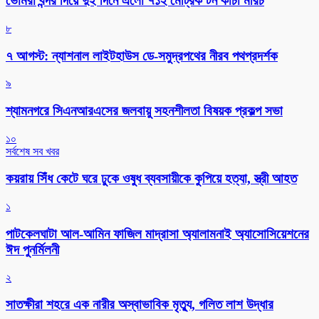
ভোমরা বন্দর দিয়ে দুই দিনে এলো ৭১২ মেট্রিক টন কাঁচা মরিচ
৮
৭ আগস্ট: ন্যাশনাল লাইটহাউস ডে-সমুদ্রপথের নীরব পথপ্রদর্শক
৯
শ্যামনগরে সিএনআরএসের জলবায়ু সহনশীলতা বিষয়ক প্রকল্প সভা
১০
সর্বশেষ সব খবর
কয়রায় সিঁধ কেটে ঘরে ঢুকে ওষুধ ব্যবসায়ীকে কুপিয়ে হত্যা, স্ত্রী আহত
১
পাটকেলঘাটা আল-আমিন ফাজিল মাদ্রাসা অ্যালামনাই অ্যাসোসিয়েশনের
ঈদ পুনর্মিলনী
২
সাতক্ষীরা শহরে এক নারীর অস্বাভাবিক মৃত্যু, গলিত লাশ উদ্ধার