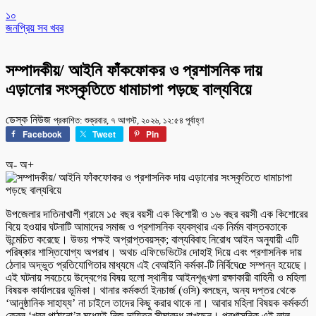
১০
জনপ্রিয় সব খবর
সম্পাদকীয়/ আইনি ফাঁকফোকর ও প্রশাসনিক দায়
এড়ানোর সংস্কৃতিতে ধামাচাপা পড়ছে বাল্যবিয়ে
ডেস্ক নিউজ
প্রকাশিত: শুক্রবার, ৭ আগস্ট, ২০২৬, ১২:৫৪ পূর্বাহ্ণ
Facebook
Tweet
Pin
অ-
অ+
উপজেলার দাতিনাখালী গ্রামে ১৫ বছর বয়সী এক কিশোরী ও ১৬ বছর বয়সী এক কিশোরের
বিয়ে হওয়ার ঘটনাটি আমাদের সমাজ ও প্রশাসনিক ব্যবস্থার এক নির্মম বাস্তবতাকে
উন্মেচিত করেছে। উভয় পক্ষই অপ্রাপ্তবয়স্ক; বাল্যবিবাহ নিরোধ আইন অনুযায়ী এটি
পরিষ্কার শাস্তিযোগ্য অপরাধ। অথচ এফিডেভিটের দোহাই দিয়ে এবং প্রশাসনিক দায়
ঠেলার অদ্ভুত প্রতিযোগিতার মাধ্যমে এই বেআইনি কর্মকা-টি নির্বিঘেœ সম্পন্ন হয়েছে।
এই ঘটনায় সবচেয়ে উদ্বেগের বিষয় হলো স্থানীয় আইনশৃঙ্খলা রক্ষাকারী বাহিনী ও মহিলা
বিষয়ক কার্যালয়ের ভূমিকা। থানার কর্মকর্তা ইনচার্জ (ওসি) বলছেন, অন্য দপ্তর থেকে
‘আনুষ্ঠানিক সাহায্য’ না চাইলে তাদের কিছু করার থাকে না। আবার মহিলা বিষয়ক কর্মকর্তা
কেবল ‘খবর পাঠানো’র মধ্যেই নিজ দায়িত্ব সীমাবদ্ধ রাখছেন। প্রশাসনিক এই লাল