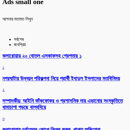
Ads small one
আপনার মতামত লিখুন
সর্বশেষ
জনপ্রিয়
কলারোয়ায় ২০ বোতল এসকাফসহ গ্রেপ্তার ১
১
নগরঘাটায় উন্নয়ন পরিকল্পনা নিয়ে প্রার্থী ইবাদুল ইসলামের মতবিনিময়
২
সম্পাদকীয়/ আইনি ফাঁকফোকর ও প্রশাসনিক দায় এড়ানোর সংস্কৃতিতে
ধামাচাপা পড়ছে বাল্যবিয়ে
৩
কলারোয়ায় দুর্বৃত্তের কোপে নিঃস্ব কৃষক, থানায় অভিযোগ