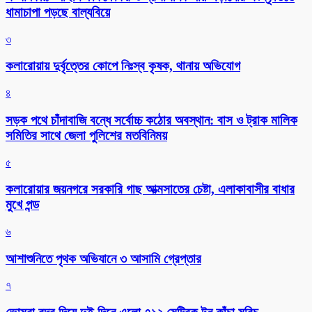
ধামাচাপা পড়ছে বাল্যবিয়ে
৩
কলারোয়ায় দুর্বৃত্তের কোপে নিঃস্ব কৃষক, থানায় অভিযোগ
৪
সড়ক পথে চাঁদাবাজি বন্ধে সর্বোচ্চ কঠোর অবস্থান: বাস ও ট্রাক মালিক
সমিতির সাথে জেলা পুলিশের মতবিনিময়
৫
কলারোয়ার জয়নগরে সরকারি গাছ আত্মসাতের চেষ্টা, এলাকাবাসীর বাধার
মুখে পন্ড
৬
আশাশুনিতে পৃথক অভিযানে ৩ আসামি গ্রেপ্তার
৭