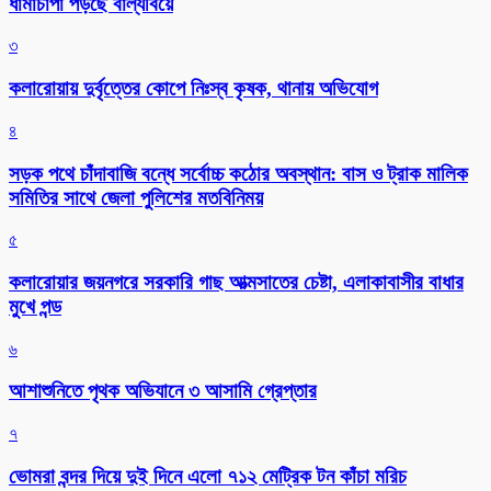
ধামাচাপা পড়ছে বাল্যবিয়ে
৩
কলারোয়ায় দুর্বৃত্তের কোপে নিঃস্ব কৃষক, থানায় অভিযোগ
৪
সড়ক পথে চাঁদাবাজি বন্ধে সর্বোচ্চ কঠোর অবস্থান: বাস ও ট্রাক মালিক
সমিতির সাথে জেলা পুলিশের মতবিনিময়
৫
কলারোয়ার জয়নগরে সরকারি গাছ আত্মসাতের চেষ্টা, এলাকাবাসীর বাধার
মুখে পন্ড
৬
আশাশুনিতে পৃথক অভিযানে ৩ আসামি গ্রেপ্তার
৭
ভোমরা বন্দর দিয়ে দুই দিনে এলো ৭১২ মেট্রিক টন কাঁচা মরিচ