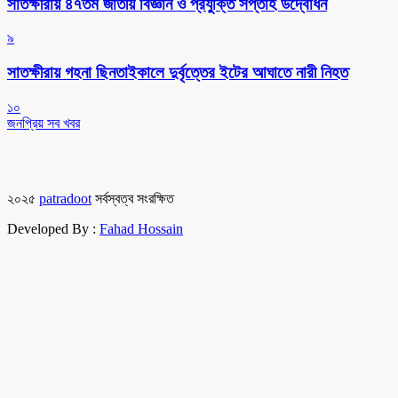
সাতক্ষীরায় ৪৭তম জাতীয় বিজ্ঞান ও প্রযুক্তি সপ্তাহ উদ্বোধন
৯
সাতক্ষীরায় গহনা ছিনতাইকালে দুর্বৃত্তের ইটের আঘাতে নারী নিহত
১০
জনপ্রিয় সব খবর
২০২৫
patradoot
সর্বস্বত্ব সংরক্ষিত
Developed By :
Fahad Hossain