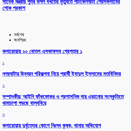
সাবেক মন্ত্রীর পুত্র উপল বখতের মৃত্যুতে পাটকেলঘাটা প্রেসক্লাবের
শোক প্রকাশ
সর্বশেষ
জনপ্রিয়
কলারোয়ায় ২০ বোতল এসকাফসহ গ্রেপ্তার ১
১
নগরঘাটায় উন্নয়ন পরিকল্পনা নিয়ে প্রার্থী ইবাদুল ইসলামের মতবিনিময়
২
সম্পাদকীয়/ আইনি ফাঁকফোকর ও প্রশাসনিক দায় এড়ানোর সংস্কৃতিতে
ধামাচাপা পড়ছে বাল্যবিয়ে
৩
কলারোয়ায় দুর্বৃত্তের কোপে নিঃস্ব কৃষক, থানায় অভিযোগ