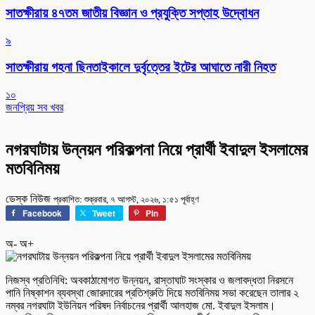
সাতক্ষীরায় ৪৭তম জাতীয় বিজ্ঞান ও প্রযুক্তি সপ্তাহ উদ্বোধন
৯
সাতক্ষীরায় গহনা ছিনতাইকালে দুর্বৃত্তের ইটের আঘাতে নারী নিহত
১০
জনপ্রিয় সব খবর
নগরঘাটায় উন্নয়ন পরিকল্পনা নিয়ে প্রার্থী ইবাদুল ইসলামের
মতবিনিময়
ডেস্ক নিউজ
প্রকাশিত: শুক্রবার, ৭ আগস্ট, ২০২৬, ১:৫১ পূর্বাহ্ণ
Facebook
Tweet
Pin
অ-
অ+
নিজস্ব প্রতিনিধি: অবকাঠামোগত উন্নয়ন, রাস্তাঘাট সংস্কার ও জলাবদ্ধতা নিরসনে
পানি নিষ্কাশন ব্যবস্থা জোরদারের প্রতিশ্রুতি দিয়ে মতবিনিময় সভা করেছেন তালার ২
নম্বর নগরঘাটা ইউনিয়ন পরিষদ নির্বাচনের প্রার্থী আলহাজ মো. ইবাদুল ইসলাম।