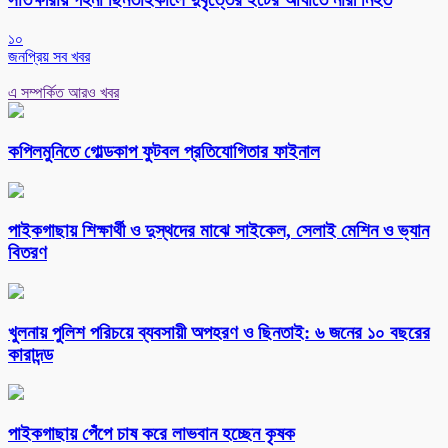
১০
জনপ্রিয় সব খবর
এ সম্পর্কিত আরও খবর
কপিলমুনিতে গোল্ডকাপ ফুটবল প্রতিযোগিতার ফাইনাল
পাইকগাছায় শিক্ষার্থী ও দুস্থদের মাঝে সাইকেল, সেলাই মেশিন ও ভ্যান
বিতরণ
খুলনায় পুলিশ পরিচয়ে ব্যবসায়ী অপহরণ ও ছিনতাই: ৬ জনের ১০ বছরের
কারাদন্ড
পাইকগাছায় পেঁপে চাষ করে লাভবান হচ্ছেন কৃষক