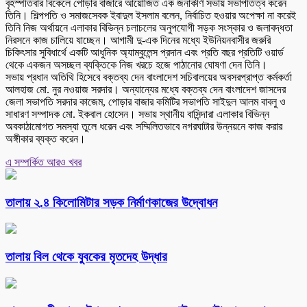
বৃহস্পতিবার বিকেলে পোড়ার বাজারে আয়োজিত এক জনাকীর্ণ সভায় সভাপতিত্ব করেন
তিনি। শিল্পপতি ও সমাজসেবক ইবাদুল ইসলাম বলেন, নির্বাচিত হওয়ার অপেক্ষা না করেই
তিনি নিজ অর্থায়নে এলাকার বিভিন্ন চলাচলের অনুপযোগী সড়ক সংস্কার ও জলাবদ্ধতা
নিরসনে কাজ চালিয়ে যাচ্ছেন। আগামী দু-এক দিনের মধ্যে ইউনিয়নবাসীর জরুরি
চিকিৎসার সুবিধার্থে একটি আধুনিক অ্যাম্বুলেন্স প্রদান এবং প্রতি বছর প্রতিটি ওয়ার্ড
থেকে একজন অসচ্ছল ব্যক্তিকে নিজ খরচে হজে পাঠানোর ঘোষণা দেন তিনি।
সভায় প্রধান অতিথি হিসেবে বক্তব্য দেন বাংলাদেশ সচিবালয়ের অবসরপ্রাপ্ত কর্মকর্তা
আলহাজ মো. নুর নওয়াজ সরদার। অন্যান্যের মধ্যে বক্তব্য দেন বাংলাদেশ জাসদের
জেলা সভাপতি সরদার কাজেম, পোড়ার বাজার কমিটির সভাপতি সাইদুল আলম বাবলু ও
সাধারণ সম্পাদক মো. ইকবাল হোসেন। সভায় স্থানীয় বাসিন্দারা এলাকার বিভিন্ন
অবকাঠামোগত সমস্যা তুলে ধরেন এবং সম্মিলিতভাবে নগরঘাটার উন্নয়নে কাজ করার
অঙ্গীকার ব্যক্ত করেন।
এ সম্পর্কিত আরও খবর
তালায় ২.৪ কিলোমিটার সড়ক নির্মাণকাজের উদ্বোধন
তালায় বিল থেকে যুবকের মৃতদেহ উদ্ধার