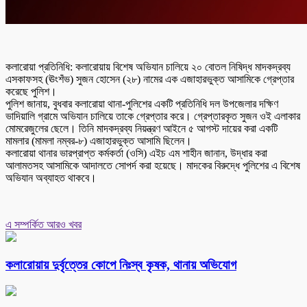
কলারোয়া প্রতিনিধি: কলারোয়ায় বিশেষ অভিযান চালিয়ে ২০ বোতল নিষিদ্ধ মাদকদ্রব্য
এসকাফসহ (ঊংশঁভ) সুজন হোসেন (২৮) নামের এক এজাহারভুক্ত আসামিকে গ্রেপ্তার
করেছে পুলিশ।
পুলিশ জানায়, বুধবার কলারোয়া থানা-পুলিশের একটি প্রতিনিধি দল উপজেলার দক্ষিণ
ভাদিয়ালি গ্রামে অভিযান চালিয়ে তাকে গ্রেপ্তার করে। গ্রেপ্তারকৃত সুজন ওই এলাকার
মোমরেজুলের ছেলে। তিনি মাদকদ্রব্য নিয়ন্ত্রণ আইনে ৫ আগস্ট দায়ের করা একটি
মামলার (মামলা নম্বর-৮) এজাহারভুক্ত আসামি ছিলেন।
কলারোয়া থানার ভারপ্রাপ্ত কর্মকর্তা (ওসি) এইচ এম শাহীন জানান, উদ্ধার করা
আলামতসহ আসামিকে আদালতে সোপর্দ করা হয়েছে। মাদকের বিরুদ্ধে পুলিশের এ বিশেষ
অভিযান অব্যাহত থাকবে।
এ সম্পর্কিত আরও খবর
কলারোয়ায় দুর্বৃত্তের কোপে নিঃস্ব কৃষক, থানায় অভিযোগ