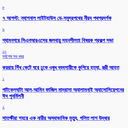
৮
৭ আগস্ট: ন্যাশনাল লাইটহাউস ডে-সমুদ্রপথের নীরব পথপ্রদর্শক
৯
শ্যামনগরে সিএনআরএসের জলবায়ু সহনশীলতা বিষয়ক প্রকল্প সভা
১০
সর্বশেষ সব খবর
কয়রায় সিঁধ কেটে ঘরে ঢুকে ওষুধ ব্যবসায়ীকে কুপিয়ে হত্যা, স্ত্রী আহত
১
পাটকেলঘাটা আল-আমিন ফাজিল মাদ্রাসা অ্যালামনাই অ্যাসোসিয়েশনের
ঈদ পুনর্মিলনী
২
সাতক্ষীরা শহরে এক নারীর অস্বাভাবিক মৃত্যু, গলিত লাশ উদ্ধার