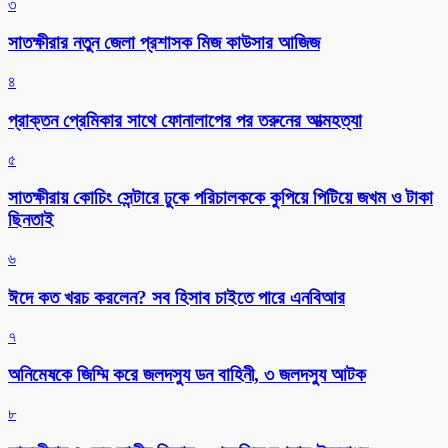
৩
সাতক্ষীরার নতুন জেলা প্রশাসক মিজ কাউসার আজিজ
৪
প্রাক্তন প্রেমিকার সাথে ফোনালাপের পর তরুনের আত্মহত্যা
৫
সাতক্ষীরায় কোচিং সেন্টারে ঢুকে পরিচালককে কুপিয়ে পিটিয়ে জখম ও টাকা
ছিনতাই
৬
ঈদে কত খরচ করলেন? সব হিসাব চাইতে পারে এনবিআর
৭
অনিমেষকে জিম্মি করে জলদস্যু ডন বাহিনী, ৩ জলদস্যু আটক
৮