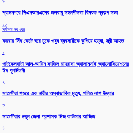
৯
শ্যামনগরে সিএনআরএসের জলবায়ু সহনশীলতা বিষয়ক প্রকল্প সভা
১০
সর্বশেষ সব খবর
কয়রায় সিঁধ কেটে ঘরে ঢুকে ওষুধ ব্যবসায়ীকে কুপিয়ে হত্যা, স্ত্রী আহত
১
পাটকেলঘাটা আল-আমিন ফাজিল মাদ্রাসা অ্যালামনাই অ্যাসোসিয়েশনের
ঈদ পুনর্মিলনী
২
সাতক্ষীরা শহরে এক নারীর অস্বাভাবিক মৃত্যু, গলিত লাশ উদ্ধার
৩
সাতক্ষীরার নতুন জেলা প্রশাসক মিজ কাউসার আজিজ
৪