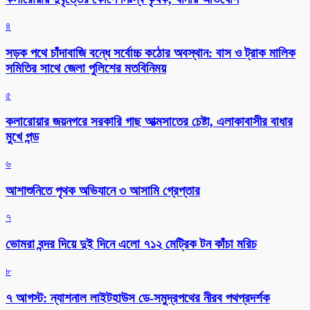
৪
সড়ক পথে চাঁদাবাজি বন্ধে সর্বোচ্চ কঠোর অবস্থান: বাস ও ট্রাক মালিক
সমিতির সাথে জেলা পুলিশের মতবিনিময়
৫
কলারোয়ার জয়নগরে সরকারি গাছ আত্মসাতের চেষ্টা, এলাকাবাসীর বাধার
মুখে পন্ড
৬
আশাশুনিতে পৃথক অভিযানে ৩ আসামি গ্রেপ্তার
৭
ভোমরা বন্দর দিয়ে দুই দিনে এলো ৭১২ মেট্রিক টন কাঁচা মরিচ
৮
৭ আগস্ট: ন্যাশনাল লাইটহাউস ডে-সমুদ্রপথের নীরব পথপ্রদর্শক