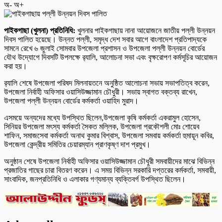
অ-
অ+
পাইকগাছা (খুলনা) প্রতিনিধি:
খুলনার পাইকগাছায় নানা আয়োজনে জাতীয় পল্লী উন্নয়ন
দিবস পালিত হয়েছে। উন্নত পল্লী, সমৃদ্ধ দেশ সবার আগে বাংলাদেশ প্রতিপাদ্যকে
সামনে রেখে ৬ জুলাই সোমবার উপজেলা প্রশাসন ও উপজেলা পল্লী উন্নয়ন বোর্ডের
যৌথ উদ্যোগে দিবসটি উপলক্ষে র‌্যালি, আলোচনা সভা এবং বৃক্ষরোপণ কর্মসূচির আয়োজন
করা হয়।
র‌্যালি শেষে উপজেলা পরিষদ মিলনায়তনে অনুষ্ঠিত আলোচনা সভায় সভাপতিত্ব করেন,
উপজেলা নির্বাহী অফিসার ওয়াসিউজ্জামান চৌধুরী। সভায় স্বাগত বক্তব্য রাখেন,
উপজেলা পল্লী উন্নয়ন বোর্ডের কর্মকর্তা ওয়াহিদ মুরাদ।
এসময়ে অন্যদের মধ্যে উপস্থিত ছিলেন,উপজেলা কৃষি কর্মকর্তা একরামুল হোসেন,
সিনিয়র উপজেলা মৎস্য কর্মকর্তা সৈকত মল্লিক, উপজেলা প্রকৌশলী মোঃ শোয়েব
শাফিন, সমাজসেবা কর্মকর্তা অনাথ কুমার বিশ্বাস, উপজেলা সমবায় কর্মকর্তা হুমায়ূন কবির,
উপজেলা কেন্দ্রীয় সমিতির চেয়ারম্যান প্রাণকৃষ্ণ দাশ প্রমুখ।
অনুষ্ঠান শেষে উপজেলা নির্বাহী অফিসার ওয়াসিউজ্জামান চৌধুরী সমবায়ীদের মাঝে বিভিন্ন
প্রজাতির গাছের চারা বিতরণ করেন। এ সময় বিভিন্ন সরকারি দপ্তরের কর্মকর্তা, সমবায়ী,
সাংবাদিক, জনপ্রতিনিধি ও এলাকার গণ্যমান্য ব্যক্তিবর্গ উপস্থিত ছিলেন।