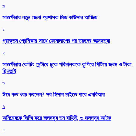
৩
সাতক্ষীরার নতুন জেলা প্রশাসক মিজ কাউসার আজিজ
৪
প্রাক্তন প্রেমিকার সাথে ফোনালাপের পর তরুনের আত্মহত্যা
৫
সাতক্ষীরায় কোচিং সেন্টারে ঢুকে পরিচালককে কুপিয়ে পিটিয়ে জখম ও টাকা
ছিনতাই
৬
ঈদে কত খরচ করলেন? সব হিসাব চাইতে পারে এনবিআর
৭
অনিমেষকে জিম্মি করে জলদস্যু ডন বাহিনী, ৩ জলদস্যু আটক
৮