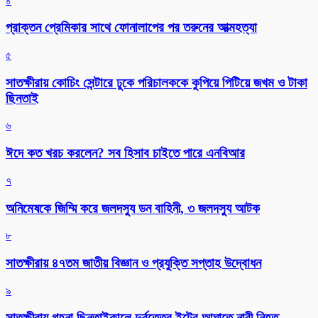
৪
প্রাক্তন প্রেমিকার সাথে ফোনালাপের পর তরুনের আত্মহত্যা
৫
সাতক্ষীরায় কোচিং সেন্টারে ঢুকে পরিচালককে কুপিয়ে পিটিয়ে জখম ও টাকা
ছিনতাই
৬
ঈদে কত খরচ করলেন? সব হিসাব চাইতে পারে এনবিআর
৭
অনিমেষকে জিম্মি করে জলদস্যু ডন বাহিনী, ৩ জলদস্যু আটক
৮
সাতক্ষীরায় ৪৭তম জাতীয় বিজ্ঞান ও প্রযুক্তি সপ্তাহ উদ্বোধন
৯
সাতক্ষীরায় গহনা ছিনতাইকালে দুর্বৃত্তের ইটের আঘাতে নারী নিহত