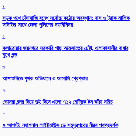
৪
সড়ক পথে চাঁদাবাজি বন্ধে সর্বোচ্চ কঠোর অবস্থান: বাস ও ট্রাক মালিক
সমিতির সাথে জেলা পুলিশের মতবিনিময়
৫
কলারোয়ার জয়নগরে সরকারি গাছ আত্মসাতের চেষ্টা, এলাকাবাসীর বাধার
মুখে পন্ড
৬
আশাশুনিতে পৃথক অভিযানে ৩ আসামি গ্রেপ্তার
৭
ভোমরা বন্দর দিয়ে দুই দিনে এলো ৭১২ মেট্রিক টন কাঁচা মরিচ
৮
৭ আগস্ট: ন্যাশনাল লাইটহাউস ডে-সমুদ্রপথের নীরব পথপ্রদর্শক