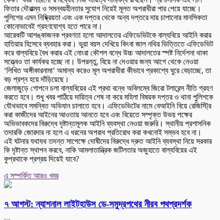
ফিতার দৌরাত্ম্য ও সমন্বয়হীনতার সুযোগ নিয়েই মূলত অপরাধীরা পার পেয়ে যাচ্ছে।
পুলিশের এমন নিষ্ক্রিয়তা এবং এক দপ্তর থেকে অন্য দপ্তরে দায় চাপানোর মানসিকতা
কোনোভাবেই গ্রহণযোগ্য হতে পারে না।
আরেকটি আশঙ্কাজনক প্রবণতা হলো আদালতের এফিডেভিটকে বাল্যবিয়ে আইনি করার
হাতিয়ার হিসেবে ব্যবহার করা। ভুয়া বয়স দেখিয়ে কিংবা জাল নথির ভিত্তিতে এফিডেভিট
করে বাল্যবিয়ে বৈধ করার এই নোংরা কৌশল বন্ধে উচ্চ আদালতের স্পষ্ট নির্দেশনা থাকা
সত্ত্বেও তা কার্যকর হচ্ছে না। উপরন্তু, বিয়ে না দেওয়ার জন্য আগে থেকে নেওয়া
‘লিখিত অঙ্গীকারনামা’ অমান্য করেও মূল অপরাধীরা কীভাবে প্রকাশ্যে ঘুরে বেড়াচ্ছে, তা
বড় প্রশ্ন হয়ে দাঁড়িয়েছে।
জেলাজুড়ে গোপনে চলা বাল্যবিয়ের এই প্রথা বন্ধে অবিলম্বে জিরো টলারেন্স নীতি গ্রহণ
করতে হবে। শুধু খবর পাঠিয়ে দায়িত্ব শেষ না করে মহিলা বিষয়ক দপ্তর ও থানা পুলিশকে
যৌথভাবে সমন্বিত অভিযান চালাতে হবে। এফিডেভিটের নামে বেআইনি বিয়ে রেজিস্ট্রি
করা কাজীদের আইনের আওতায় আনতে হবে এবং বিয়েতে সম্পৃক্ত উভয় পক্ষের
অভিভাবকদের বিরুদ্ধে দৃষ্টান্তমূলক আইনি ব্যবস্থা নেওয়া জরুরি। স্থানীয় প্রশাসনিক
তদারকি জোরদার না হলে এ ধরনের অপরাধ প্রতিরোধ করা কখনোই সম্ভব হবে না।
এই ঘটনার যথাযথ তদন্ত সাপেক্ষে দোষীদের বিরুদ্ধে দ্রুত আইনি ব্যবস্থা নিয়ে সরকার
কি দৃষ্টান্ত স্থাপন করবে, নাকি আমলাতান্ত্রিক জটিলতার অজুহাতে বাল্যবিয়ের এই
কুপ্রথাকে প্রশ্রয় দিয়েই যাবে?
এ সম্পর্কিত আরও খবর
৭ আগস্ট: ন্যাশনাল লাইটহাউস ডে-সমুদ্রপথের নীরব পথপ্রদর্শক