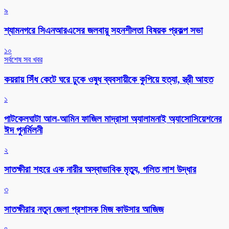
৯
শ্যামনগরে সিএনআরএসের জলবায়ু সহনশীলতা বিষয়ক প্রকল্প সভা
১০
সর্বশেষ সব খবর
কয়রায় সিঁধ কেটে ঘরে ঢুকে ওষুধ ব্যবসায়ীকে কুপিয়ে হত্যা, স্ত্রী আহত
১
পাটকেলঘাটা আল-আমিন ফাজিল মাদ্রাসা অ্যালামনাই অ্যাসোসিয়েশনের
ঈদ পুনর্মিলনী
২
সাতক্ষীরা শহরে এক নারীর অস্বাভাবিক মৃত্যু, গলিত লাশ উদ্ধার
৩
সাতক্ষীরার নতুন জেলা প্রশাসক মিজ কাউসার আজিজ