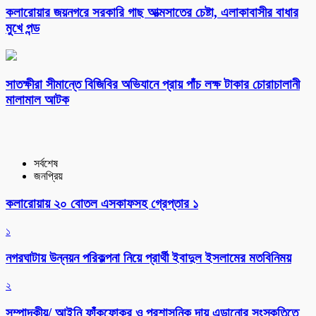
কলারোয়ার জয়নগরে সরকারি গাছ আত্মসাতের চেষ্টা, এলাকাবাসীর বাধার
মুখে পন্ড
সাতক্ষীরা সীমান্তে বিজিবির অভিযানে প্রায় পাঁচ লক্ষ টাকার চোরাচালানী
মালামাল আটক
সর্বশেষ
জনপ্রিয়
কলারোয়ায় ২০ বোতল এসকাফসহ গ্রেপ্তার ১
১
নগরঘাটায় উন্নয়ন পরিকল্পনা নিয়ে প্রার্থী ইবাদুল ইসলামের মতবিনিময়
২
সম্পাদকীয়/ আইনি ফাঁকফোকর ও প্রশাসনিক দায় এড়ানোর সংস্কৃতিতে