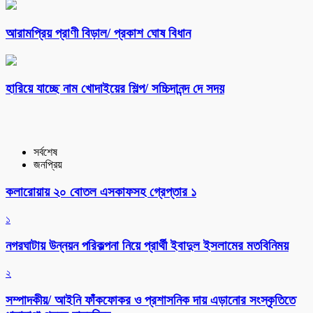
আরামপ্রিয় প্রাণী বিড়াল/ প্রকাশ ঘোষ বিধান
হারিয়ে যাচ্ছে নাম খোদাইয়ের শিল্প/ সচ্চিদানন্দ দে সদয়
সর্বশেষ
জনপ্রিয়
কলারোয়ায় ২০ বোতল এসকাফসহ গ্রেপ্তার ১
১
নগরঘাটায় উন্নয়ন পরিকল্পনা নিয়ে প্রার্থী ইবাদুল ইসলামের মতবিনিময়
২
সম্পাদকীয়/ আইনি ফাঁকফোকর ও প্রশাসনিক দায় এড়ানোর সংস্কৃতিতে