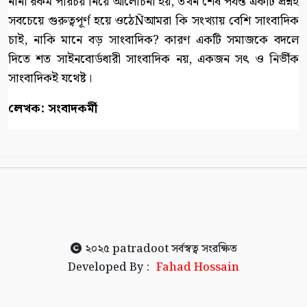
নানা রকম পরিচয় নিয়ে আলোচনা হয়, তখন শেষ পর্যন্ত একটি প্রশ্নই
সবচেয়ে গুরুত্বপূর্ণ হয়ে ওঠেÑআমরা কি সংখ্যায় বেশি সাংবাদিক
চাই, নাকি মানে বড় সাংবাদিক? কারণ একটি সমাজকে বদলে
দিতে শত সাইনবোর্ডধারী সাংবাদিক নয়, একজন সৎ ও নির্ভীক
সাংবাদিকই যথেষ্ট।
লেখক: সংবাদকর্মী
২০২৫
patradoot
সর্বস্বত্ব সংরক্ষিত
Developed By :
Fahad Hossain