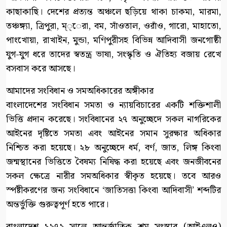
কাছাকাছি। দেশের প্রত্যন্ত অঞ্চলে ছড়িয়ে থাকা চাকমা, মারমা,
তঞ্চঙ্গ্যা, ত্রিপুরা, ম্্েরা, বম, সাঁওতাল, ওরাঁও, গারো, মাহাতো,
পাংখোয়া, রাখাইন, মুন্ডা, মণিপুরীসহ বিভিন্ন আদিবাসী জনগোষ্ঠী
যুগ-যুগ ধরে তাদের স্বতন্ত্র ভাষা, সংস্কৃতি ও ঐতিহ্য বজায় রেখে
বসবাস করে আসছে।
আমাদের সংবিধান ও সমঅধিকারের অঙ্গীকার
বাংলাদেশের সংবিধান সমতা ও ন্যায়বিচারের একটি শক্তিশালী
ভিত্তি প্রদান করেছে। সংবিধানের ২৭ অনুচ্ছেদে সকল নাগরিকের
আইনের দৃষ্টিতে সমতা এবং আইনের সমান সুরক্ষার অধিকার
নিশ্চিত করা হয়েছে। ২৮ অনুচ্ছেদে ধর্ম, বর্ণ, জাত, লিঙ্গ কিংবা
জন্মস্থানের ভিত্তিতে বৈষম্য নিষিদ্ধ করা হয়েছে এবং জনজীবনের
সকল ক্ষেত্রে নারীর সমঅধিকার স্বীকৃত হয়েছে। তবে আরও
স্পষ্টীকরণের জন্য সংবিধানে ‘জাতিসত্তা কিংবা আদিবাসী’ শব্দটির
অন্তর্ভুক্তি গুরুত্বপূর্ণ হতে পারে।
বাংলাদেশ ১৯৭২ সালে আন্তর্জাতিক শ্রম সংস্থার (আইএলও)