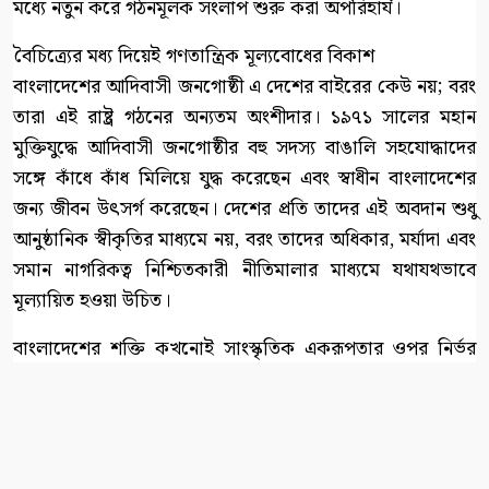
মধ্যে নতুন করে গঠনমূলক সংলাপ শুরু করা অপরিহার্য।
বৈচিত্র্যের মধ্য দিয়েই গণতান্ত্রিক মূল্যবোধের বিকাশ
বাংলাদেশের আদিবাসী জনগোষ্ঠী এ দেশের বাইরের কেউ নয়; বরং
তারা এই রাষ্ট্র গঠনের অন্যতম অংশীদার। ১৯৭১ সালের মহান
মুক্তিযুদ্ধে আদিবাসী জনগোষ্ঠীর বহু সদস্য বাঙালি সহযোদ্ধাদের
সঙ্গে কাঁধে কাঁধ মিলিয়ে যুদ্ধ করেছেন এবং স্বাধীন বাংলাদেশের
জন্য জীবন উৎসর্গ করেছেন। দেশের প্রতি তাদের এই অবদান শুধু
আনুষ্ঠানিক স্বীকৃতির মাধ্যমে নয়, বরং তাদের অধিকার, মর্যাদা এবং
সমান নাগরিকত্ব নিশ্চিতকারী নীতিমালার মাধ্যমে যথাযথভাবে
মূল্যায়িত হওয়া উচিত।
বাংলাদেশের শক্তি কখনোই সাংস্কৃতিক একরূপতার ওপর নির্ভর
করেনি। বরং এর প্রকৃত শক্তি নিহিত রয়েছে বৈচিত্র্যের সমৃদ্ধিতে
এবং একটি ন্যায়ভিত্তিক, অন্তর্ভুক্তিমূলক সমাজ গঠনের সম্মিলিত
আকাঙ্ক্ষায়। তাই আদিবাসী জনগোষ্ঠীর ভাষা, সংস্কৃতি এবং
পূর্বপুরুষের ভূমি রক্ষা করা কোনো সংখ্যালঘু জনগোষ্ঠীর প্রতি দয়া