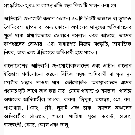
সংস্কৃতিকে সুরক্ষার লক্ষ্যে প্রতি বছর দিবসটি পালন করা হয়।
আদিবাসী জনগোষ্ঠী বলতে কোনো একটি নির্দিষ্ট অঞ্চলে বা ভূখন্ডে
উপনিবেশ স্থাপন বা অন্য কোনো অঞ্চলের মানুষের অভিবাসনের
পূর্বে যারা প্রথাগতভাবে সেখানে বসবাস করে আসছে, তাদের
বংশধরদের বোঝায়। এরা সাধারণত নিজস্ব সংস্কৃতি, সামাজিক
নিয়ম, ভাষা এবং ঐতিহ্যের অধিকারী হয়ে থাকে।
বাংলাদেশের আদিবাসী জনগোষ্ঠীবাংলাদেশ এবং প্রাচীন বাংলার
ইতিহাস পর্যালোচনা করলে বিভিন্ন সমৃদ্ধ আদিবাসী বা ক্ষুদ্র নৃ-
গোষ্ঠীর সন্ধান পাওয়া যায়। ভৌগোলিক অবস্থানভেদে এদের
প্রধানত দুটি ভাগে ভাগ করা যায়। যেমন পাহাড় ও সমতাল। পার্বত্য
অঞ্চলের আদিবাসীরা চাকমা, মারমা, ত্রিপুরা, তঞ্চঙ্গ্যা, ম্রো, বম,
পাংখোয়া, খিয়াং, খুমি, লুসাই এবং চাক। সমতল অঞ্চলের
আদিবাসীরা সাঁওতাল, গারো, খাসিয়া, মুন্ডা, ওরাওঁ, হাজং,
রাজবংশী, কোচ, কোল এবং ডালু।