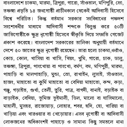
বাংলাদেশে চাকমা, মারমা, ত্রিপুরা, গারো, সাঁওতাল, মণিপুরি, ম্রো,
তঞ্চঙ্গা প্রভৃতি ১৪ জনগোষ্ঠী প্রাচীনকাল থেকেই আদিবাসী হিসেবে
বিশ্বে পরিচিত। কিন্তু বর্তমান সরকার সংবিধানের পঞ্চদশ
সংশোধনীর মাধ্যমে আদিবাসী শব্দকে বিলুপ্ত করে ৫০টি
জাতিগোষ্ঠীকে ক্ষুদ্র নৃগোষ্ঠী হিসেবে স্বীকৃতি দিয়ে সম্প্রতি গেজেট
প্রকাশ করেছে। বাংলাদেশ সরকারের তালিকা অনুযায়ী বর্তমানে
দেশে ৫০ জাতের ক্ষুদ্র নৃগোষ্ঠী রয়েছেন। তারা হলো চাকমা,ওরাঁও,
কোচ, কোল, খাসিয়া বা খাসি, খিয়ং, খুমি, গারো, চাক, ডালু,
তঞ্চঙ্গা, ত্রিপুরা, পাংখোয়া বা পাংখো, বর্মণ, বম, মণিপুরী, মারমা,
পাহাড়ি বা মালপাহাড়ি, মুন্ডা, ম্রো, রাখাইন, লুসাই, সাঁওতাল,
হাজং, মাহাতো বা কুর্মি মাহাতো বা বেদিয়া মাহাতো, কন্দ, কড়া,
গঞ্জু, গড়াইত, গুর্খা, তেলী, তুরি, পাত্র, বাগদী, বানাই, বড়াইক বা
বাড়াইক, বেদিয়া, ভূমিজ ভূইমালী, ডিল, মালো বা ঘাসিমালো,
মাহালী, মুসহর, রাজোয়াড়, লোহার, শবর, হুদি, হো, খারিয়া বা
খাড়িয়া এবং খারওয়ার বা খেড়োয়ার। এসব নৃগোষ্ঠী বা আদিবাসী
লোকজনের অধিকাংশই পাহাড়ে ও সামান্য কিছু সমতলে নানা