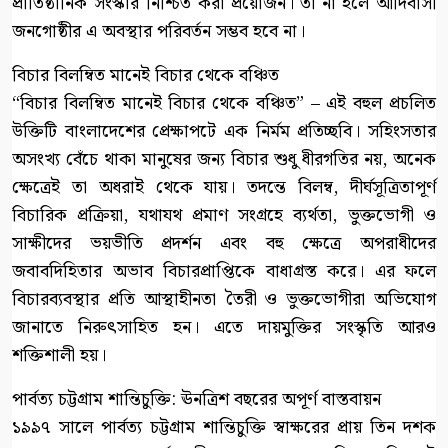
প্রাতিষ্ঠানিক সংস্কার নিশ্চিত করা প্রয়োজন। তা না হলে আদিবাসী
জনগোষ্ঠীর এ অবস্থার পরিবর্তন সম্ভব হবে না।
বিচার বিলম্বিত মানেই বিচার থেকে বঞ্চিত
“বিচার বিলম্বিত মানেই বিচার থেকে বঞ্চিত” – এই বহুল প্রচলিত
উক্তিটি বাংলাদেশের প্রেক্ষাপটে এক নির্মম প্রতিচ্ছবি। সহিংসতার
অসংখ্য বেঁচে থাকা মানুষের জন্য বিচার শুধু ধীরগতির নয়, অনেক
ক্ষেত্রেই তা অধরাই থেকে যায়। তদন্তে বিলম্ব, দীর্ঘসূত্রিতাপূর্ণ
বিচারিক প্রক্রিয়া, যথাযথ প্রমাণ সংগ্রহে ব্যর্থতা, ভুক্তভোগী ও
সাক্ষীদের ভয়ভীতি প্রদর্শন এবং বহু ক্ষেত্রে অপরাধীদের
জবাবদিহিতার অভাব বিচারপ্রাপ্তিকে বাধাগ্রস্ত করে। এর ফলে
বিচারব্যবস্থার প্রতি আস্থাহীনতা তৈরী ও ভুক্তভোগীরা অভিযোগ
জানাতে নিরুৎসাহিত হন। এতে দায়মুক্তির সংস্কৃতি আরও
শক্তিশালী হয়।
পার্বত্য চট্টগ্রাম শান্তিচুক্তি: ঊনত্রিশ বছরের অপূর্ণ বাস্তবায়ন
১৯৯৭ সালে পার্বত্য চট্টগ্রাম শান্তিচুক্তি স্বাক্ষরের প্রায় তিন দশক