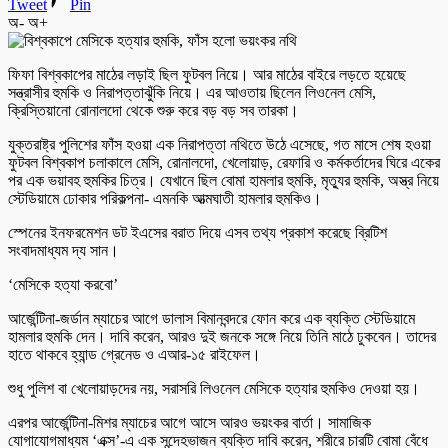
Tweet
Pin
অ-
অ+
ফিফা বিশ্বকাপের মাঠের লড়াই ছিল ফুটবল নিয়ে। আর মাঠের বাইরে লড়তে হয়েছে
সন্ত্রাসীর হুমকি ও নিরাপত্তাঝুঁকি নিয়ে। এর আওতায় ছিলেন লিওনেল মেসি,
ক্রিস্তিয়ানো রোনালদো থেকে শুরু করে বড় বড় সব তারকা।
যুক্তরাষ্ট্র পুলিশের ফাঁস হওয়া এক নিরাপত্তা নথিতে উঠে এসেছে, গত মাসে শেষ হওয়া
ফুটবল বিশ্বকাপ চলাকালে মেসি, রোনালদো, খেলোয়াড়, রেফারি ও কর্মকর্তাদের ঘিরে একের
পর এক ভয়াবহ হুমকির চিত্র। যেখানে ছিল বোমা হামলার হুমকি, মৃত্যুর হুমকি, অস্ত্র নিয়ে
স্টেডিয়ামে ঢোকার পরিকল্পনা- এমনকি আত্মঘাতী হামলার হুমকিও।
স্পেনের ইনফরমেশন ডট ইএসের বরাত দিয়ে এসব তথ্য প্রকাশ করেছে ব্রিটিশ
সংবাদমাধ্যম দ্য সান।
‘মেসিকে হত্যা করবো’
আর্জেন্টিনা-জর্ডান ম্যাচের আগে ডালাস বিমানবন্দরে ফোন করে এক ব্যক্তি স্টেডিয়ামে
হামলার হুমকি দেন। দাবি করেন, আরও দুই জনকে সঙ্গে নিয়ে তিনি মাঠে ঢুকবেন। তাদের
হাতে থাকবে হ্যান্ড গ্রেনেড ও এআর-১৫ রাইফেল।
শুধু পুলিশ বা খেলোয়াড়দের নয়, সরাসরি লিওনেল মেসিকে হত্যার হুমকিও দেওয়া হয়।
এরপর আর্জেন্টিনা-মিশর ম্যাচের আগে আসে আরও ভয়ংকর বার্তা। সামাজিক
যোগাযোগমাধ্যম ‘এক্স’-এ এক সন্দেহভাজন ব্যক্তি দাবি করেন, শরীরে চারটি বোমা বেঁধে