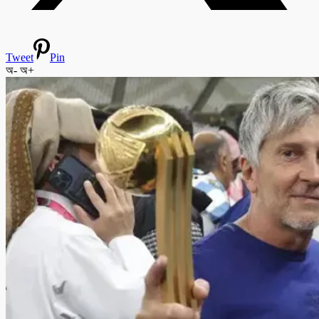
Tweet
Pin
অ-
অ+