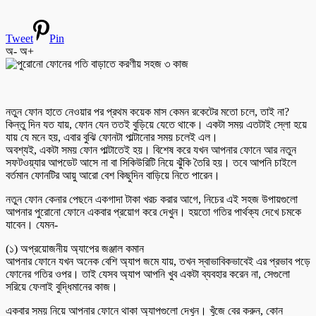
Tweet
Pin
অ-
অ+
নতুন ফোন হাতে নেওয়ার পর প্রথম কয়েক মাস কেমন রকেটের মতো চলে, তাই না?
কিন্তু দিন যত যায়, ফোন যেন ততই বুড়িয়ে যেতে থাকে। একটা সময় এতটাই স্লো হয়ে
যায় যে মনে হয়, এবার বুঝি ফোনটা পাল্টানোর সময় চলেই এল।
অবশ্যই, একটা সময় ফোন পাল্টাতেই হয়। বিশেষ করে যখন আপনার ফোনে আর নতুন
সফটওয়্যার আপডেট আসে না বা সিকিউরিটি নিয়ে ঝুঁকি তৈরি হয়। তবে আপনি চাইলে
বর্তমান ফোনটির আয়ু আরো বেশ কিছুদিন বাড়িয়ে নিতে পারেন।
নতুন ফোন কেনার পেছনে একগাদা টাকা খরচ করার আগে, নিচের এই সহজ উপায়গুলো
আপনার পুরোনো ফোনে একবার প্রয়োগ করে দেখুন। হয়তো গতির পার্থক্য দেখে চমকে
যাবেন। যেমন-
(১) অপ্রয়োজনীয় অ্যাপের জঞ্জাল কমান
আপনার ফোনে যখন অনেক বেশি অ্যাপ জমে যায়, তখন স্বাভাবিকভাবেই এর প্রভাব পড়ে
ফোনের গতির ওপর। তাই যেসব অ্যাপ আপনি খুব একটা ব্যবহার করেন না, সেগুলো
সরিয়ে ফেলাই বুদ্ধিমানের কাজ।
একবার সময় নিয়ে আপনার ফোনে থাকা অ্যাপগুলো দেখুন। খুঁজে বের করুন, কোন