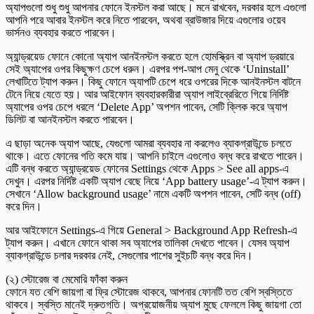
অ্যাপগুলো শুধু শুধু আপনার ফোনে ইনস্টল করা আছে। মনে রাখবেন, দরকার হলে এগুলো
আপনি পরে আবার ইনস্টল করে নিতে পারবেন, অথবা ব্রাউজার দিয়ে এগুলোর ওয়েব
ভার্সনও ব্যবহার করতে পারবেন।
অ্যান্ড্রয়েড ফোনে কোনো অ্যাপ আনইনস্টল করতে হলে হোমস্ক্রিন বা অ্যাপ ড্রয়ারে
সেই অ্যাপের ওপর কিছুক্ষণ চেপে ধরুন। এরপর পপ-আপ মেনু থেকে ‘Uninstall’
লেখাটিতে ট্যাপ করুন। কিছু ফোনে অ্যাপটি চেপে ধরে ওপরের দিকে আনইনস্টল বাটনে
টেনে নিয়ে যেতে হয়। আর আইফোন ব্যবহারকারীরা অ্যাপ লাইব্রেরিতে গিয়ে নির্দিষ্ট
অ্যাপের ওপর চেপে ধরলে ‘Delete App’ অপশন পাবেন, সেটি ক্লিক করে অ্যাপ
ডিলিট বা আনইনস্টল করতে পারবেন।
এ ছাড়া অনেক অ্যাপ আছে, যেগুলো আমরা ব্যবহার না করলেও ব্যাকগ্রাউন্ডে চলতে
থাকে। এতে ফোনের গতি কমে যায়। আপনি চাইলে এগুলোও বন্ধ করে রাখতে পারেন।
এটি বন্ধ করতে অ্যান্ড্রয়েড ফোনের Settings থেকে Apps > See all apps-এ
দেখুন। এরপর নির্দিষ্ট একটি অ্যাপ বেছে নিয়ে ‘App battery usage’-এ ট্যাপ করুন।
সেখানে ‘Allow background usage’ নামে একটি অপশন পাবেন, সেটি বন্ধ (off)
করে দিন।
আর আইফোনে Settings-এ গিয়ে General > Background App Refresh-এ
ট্যাপ করুন। এখানে ফোনে থাকা সব অ্যাপের তালিকা দেখতে পাবেন। যেসব অ্যাপ
ব্যাকগ্রাউন্ডে চলার দরকার নেই, সেগুলোর পাশের সুইচটি বন্ধ করে দিন।
(২) স্টোরেজ বা মেমোরি ফাঁকা করুন
ফোনে যত বেশি জায়গা বা ফ্রি স্টোরেজ থাকবে, আপনার ফোনটি তত বেশি স্বস্তিতে
থাকবে। স্বস্তি মানেই দ্রুতগতি। অপ্রয়োজনীয় অ্যাপ মুছে ফেললে কিছু জায়গা তো