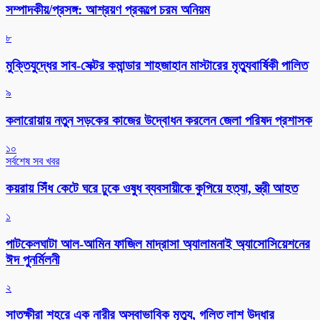
সম্পাদকীয়/প্রসঙ্গ: আশ্রয়ণ প্রকল্পে চরম অনিয়ম
৮
মুক্তিযুদ্ধের সাব-সেক্টর কমান্ডার শাহজাহান মাস্টারের মৃত্যুবার্ষিকী পালিত
৯
কলারোয়ায় নতুন সড়কের কাজের উদ্বোধন করলেন জেলা পরিষদ প্রশাসক
১০
সর্বশেষ সব খবর
কয়রায় সিঁধ কেটে ঘরে ঢুকে ওষুধ ব্যবসায়ীকে কুপিয়ে হত্যা, স্ত্রী আহত
১
পাটকেলঘাটা আল-আমিন ফাজিল মাদ্রাসা অ্যালামনাই অ্যাসোসিয়েশনের
ঈদ পুনর্মিলনী
২
সাতক্ষীরা শহরে এক নারীর অস্বাভাবিক মৃত্যু, গলিত লাশ উদ্ধার