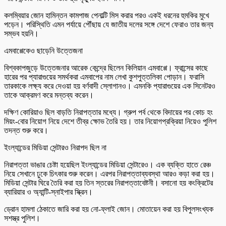
কলম্বিয়ার জোন হামিন্তন কামপাজ পেনাল্টি মিস করার পরও একই ধরনের হুমকির মুখে
পড়েন। পরিস্থিতি এমন পর্যায়ে পৌঁছায় যে জাতীয় দলের সঙ্গে দেশে ফেরাও তার জন্য
সম্ভব হয়নি।
এমবাপ্পেকেও ছাড়েনি উত্তেজনা
বিশ্বকাপজুড়ে উত্তেজনার আরেক কেন্দ্রে ছিলেন কিলিয়ান এমবাপ্পে। ফ্রান্সের কাছে
হারের পর প্যারাগুয়ের সমর্থকরা এমবাপের নাম লেখা কুশপুত্তলিকা পোড়ান। ফরাসি
তারকাকে লক্ষ্য করে দেওয়া হয় বর্ণবাদী স্লোগানও। এমনকি প্যারাগুয়ের এক সিনেটরও
তাকে আক্রমণ করে মন্তব্য করেন।
দক্ষিণ কোরিয়াও ছিল বাড়তি নিরাপত্তার মধ্যে। গ্রুপ পর্ব থেকে বিদায়ের পর কোচ হং
মিয়ং-বোর নিয়োগ নিয়ে দেশে তীব্র ক্ষোভ তৈরি হয়। তার নিয়োগপ্রক্রিয়া নিয়েও পুলিশ
তদন্ত শুরু করে।
ইংল্যান্ডের মিডিয়া সেন্টারও নিরাপদ ছিল না
নিরাপত্তা ভাঙার চেষ্টা হয়েছিল ইংল্যান্ডের মিডিয়া সেন্টারেও। এক ব্যক্তি হাতে রেঞ্চ
নিয়ে সেখানে ঢুকে চিৎকার শুরু করেন। এরপর নিরাপত্তাব্যবস্থা আরও কড়া করা হয়।
মিডিয়া সেন্টার ঘিরে তৈরি করা হয় তিন স্তরের নিরাপত্তাবেষ্টনী। বসানো হয় কংক্রিটের
ব্যারিয়ার ও অ্যান্টি-স্নাইপার স্ক্রিন।
ড্রোন হামলা ঠেকাতে জারি করা হয় নো-ফ্লাই জোন। মোতায়েন করা হয় বিপুলসংখ্যক
সশস্ত্র পুলিশ।