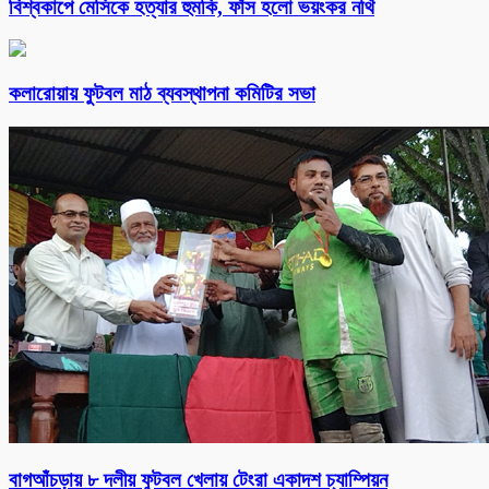
বিশ্বকাপে মেসিকে হত্যার হুমকি, ফাঁস হলো ভয়ংকর নথি
কলারোয়ায় ফুটবল মাঠ ব্যবস্থাপনা কমিটির সভা
বাগআঁচড়ায় ৮ দলীয় ফুটবল খেলায় টেংরা একাদশ চ্যাম্পিয়ন