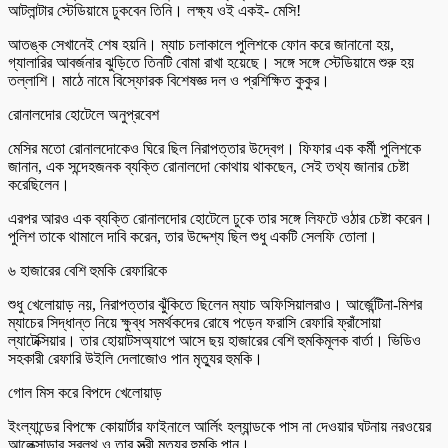
আটলান্টার স্টেডিয়ামে ঢুকবেন তিনি। লক্ষ্য ওই একই- মেসি!
আতঙ্ক সেখানেই শেষ হয়নি। ম্যাচ চলাকালে পুলিশকে ফোন করে জানানো হয়,
গ্যালারির আবর্জনার ঝুড়িতে তিনটি বোমা রাখা হয়েছে। সঙ্গে সঙ্গে স্টেডিয়ামে শুরু হয়
তল্লাশি। মাঠে নামে বিস্ফোরক বিশেষজ্ঞ দল ও প্রশিক্ষিত কুকুর।
রোনালদোর হোটেলে অনুপ্রবেশ
মেসির মতো রোনালদোকেও ঘিরে ছিল নিরাপত্তার উদ্বেগ। ফিফার এক কর্মী পুলিশকে
জানান, এক সন্দেহজনক ব্যক্তি রোনালদো কোথায় থাকছেন, সেই তথ্য জানার চেষ্টা
করেছিলেন।
এরপর আরও এক ব্যক্তি রোনালদোর হোটেলে ঢুকে তার সঙ্গে লিফটে ওঠার চেষ্টা করেন।
পুলিশ তাকে থামালে দাবি করেন, তার উদ্দেশ্য ছিল শুধু একটি সেলফি তোলা।
৬ হাজারের বেশি হুমকি রেফারিকে
শুধু খেলোয়াড় নয়, নিরাপত্তার ঝুঁকিতে ছিলেন ম্যাচ অফিসিয়ালরাও। আর্জেন্টিনা-মিশর
ম্যাচের সিদ্ধান্ত নিয়ে ক্ষুব্ধ সমর্থকদের রোষে পড়েন ফরাসি রেফারি ফ্রাঁসোয়া
ল্যাটেক্সিয়ার। তার হোয়াটসঅ্যাপে আসে ছয় হাজারের বেশি হুমকিমূলক বার্তা। ভিডিও
সহকারী রেফারি উইলি দেলাজোও পান মৃত্যুর হুমকি।
গোল মিস করে বিপদে খেলোয়াড়
ইংল্যান্ডের বিপক্ষে কোয়ার্টার ফাইনালে আর্লিং হল্যান্ডকে পাস না দেওয়ার ঘটনায় নরওয়ের
আলেক্সান্ডার সরলথ ও তার স্ত্রী মৃত্যুর হুমকি পান।