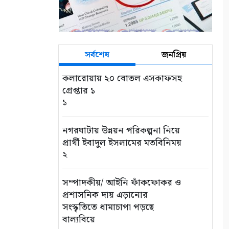
সর্বশেষ
জনপ্রিয়
কলারোয়ায় ২০ বোতল এসকাফসহ
গ্রেপ্তার ১
১
নগরঘাটায় উন্নয়ন পরিকল্পনা নিয়ে
প্রার্থী ইবাদুল ইসলামের মতবিনিময়
২
সম্পাদকীয়/ আইনি ফাঁকফোকর ও
প্রশাসনিক দায় এড়ানোর
সংস্কৃতিতে ধামাচাপা পড়ছে
বাল্যবিয়ে