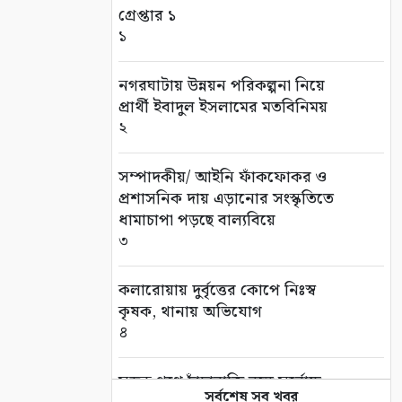
গ্রেপ্তার ১
১
নগরঘাটায় উন্নয়ন পরিকল্পনা নিয়ে
প্রার্থী ইবাদুল ইসলামের মতবিনিময়
২
সম্পাদকীয়/ আইনি ফাঁকফোকর ও
প্রশাসনিক দায় এড়ানোর সংস্কৃতিতে
ধামাচাপা পড়ছে বাল্যবিয়ে
৩
কলারোয়ায় দুর্বৃত্তের কোপে নিঃস্ব
কৃষক, থানায় অভিযোগ
৪
সড়ক পথে চাঁদাবাজি বন্ধে সর্বোচ্চ
সর্বশেষ সব খবর