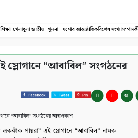
শিক্ষা
খেলাধুলা
জাতীয়
খুলনা
যশোর
আন্তর্জাতিক
বিশেষ সংখ্যা
সম্পাদক
ই স্লোগানে “আবাবিল” সংগঠনের
অ-
Facebook
Tweet
Pin
 একঝাঁক পায়রা” এই স্লোগানে “আবাবিল” নামক