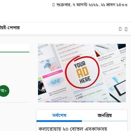
শুক্রবার, ৭ আগস্ট ২০২৬, ২২ শ্রাবণ ১৪৩৩
ীয়
ই-পেপার
অ+
সর্বশেষ
জনপ্রিয়
কলারোয়ায় ২০ বোতল এসকাফসহ