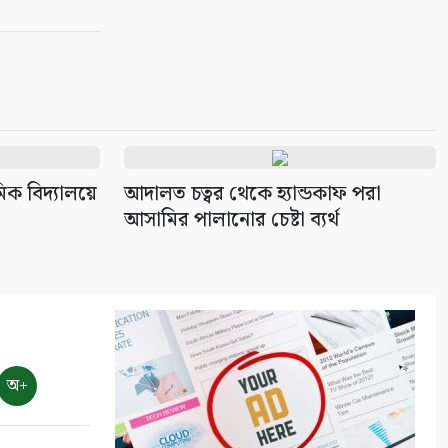
৭ আগস্ট: ন্যাশনাল লাইটহাউস ডে-
সমুদ্রপথের নীরব পথপ্রদর্শক
৯
শ্যামনগরে সিএনআরএসের জলবায়ু
সহনশীলতা বিষয়ক প্রকল্প সভা
১০
িক বিদ্যালয়ে
আদালত চত্বর থেকে হ্যান্ডকাফ পরা
আসামির পালানোর চেষ্টা ব্যর্থ
অ+