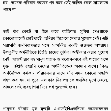
হয়। অনেক পরিবার বছরের পর বছর সেই ক্ষতির ধকল সামলাতে
পারে না।
তাই বাঁধ কেটে বা ছিদ্র করে ব্যক্তিগত সুবিধা নেওয়াকে
কোনোভাবেই ছোটখাটো অনিয়ম হিসেবে দেখার সুযোগ নেই। এটি
সরাসরি জননিরাপত্তার সঙ্গে সম্পর্কিত একটি গুরুতর অপরাধ।
উপকূলীয় অর্থনীতিতে চিংড়ি চাষের ভূমিকা অস্বীকার করার সুযোগ
নেই। সাতক্ষীরার বহু মানুষ প্রত্যক্ষ ও পরোক্ষভাবে এই খাতের সঙ্গে
যুক্ত। চিংড়ি রপ্তানি দেশের অর্থনীতিতেও অবদান রাখে। কিন্তু
অর্থনৈতিক কর্মকা- পরিচালনার নামে যদি এমন কোনো পদ্ধতি
গ্রহণ করা হয়, যা পুরো এলাকার নিরাপত্তাকে হুমকির মুখে ফেলে,
তাহলে সেই ব্যবস্থাপনা নিয়ে প্রশ্ন তুলতেই হবে।
গাবুরার ঘটনায় মূল দ্বন্দ্বটি এখানেইÑএকদিকে কয়েকজনের