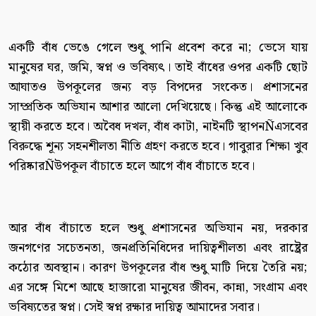
একটি বাঁধ ভেঙে গেলে শুধু পানি প্রবেশ করে না; ভেসে যায়
মানুষের ঘর, জমি, স্বপ্ন ও ভবিষ্যৎ। তাই বাঁধের ওপর একটি ছোট
আঘাতও উপকূলের জন্য বড় বিপদের সংকেত। প্রশাসনের
সাম্প্রতিক অভিযান আশার আলো দেখিয়েছে। কিন্তু এই আলোকে
স্থায়ী করতে হবে। অবৈধ দখল, বাঁধ কাটা, নাইনটি স্থাপনÑএসবের
বিরুদ্ধে শূন্য সহনশীলতা নীতি গ্রহণ করতে হবে। গাবুরার শিক্ষা খুব
পরিষ্কারÑউপকূল বাঁচাতে হলে আগে বাঁধ বাঁচাতে হবে।
আর বাঁধ বাঁচাতে হলে শুধু প্রশাসনের অভিযান নয়, দরকার
জনগণের সচেতনতা, জনপ্রতিনিধিদের দায়িত্বশীলতা এবং রাষ্ট্রের
কঠোর অবস্থান। কারণ উপকূলের বাঁধ শুধু মাটি দিয়ে তৈরি নয়;
এর সঙ্গে মিশে আছে হাজারো মানুষের জীবন, কান্না, সংগ্রাম এবং
ভবিষ্যতের স্বপ্ন। সেই স্বপ্ন রক্ষার দায়িত্ব আমাদের সবার।