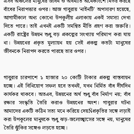
এসব অঞ্চলের মানুষের জীবন ও অর্থনীতি অনেকাংশে নির্ভর করছে
বাঁধের নিরাপত্তার ওপর। আজ গাবুরায় ‘নাইনটি’ অপসারণ হয়েছে,
আগামীকাল অন্য কোনো উপকূলীয় এলাকায় একই সমস্যা দেখা
দিতে পারে। তাই এখনই একটি সমন্বিত নীতি গ্রহণ করা জরুরি।
একটি রাষ্ট্রের উন্নয়ন শুধু বড় প্রকল্পের সংখ্যায় পরিমাপ করা যায়
না। উন্নয়নের প্রকৃত মূল্যায়ন হয় সেই প্রকল্প কতটা মানুষের
জীবনকে নিরাপদ করতে পারছে তার ওপর।
গাবুরার চারপাশে ১ হাজার ২০ কোটি টাকার প্রকল্প বাস্তবায়ন
হচ্ছে। এই বিনিয়োগ সফল হবে তখনই, যখন নির্মিত বাঁধ দীর্ঘদিন
কার্যকর থাকবে। অতএব, উন্নয়নের অর্থ শুধু বাঁধ নির্মাণ নয়; বাঁধ
রক্ষার সংস্কৃতি তৈরি করাও উন্নয়নের অংশ। গাবুরার ঘটনা
আমাদের একটি কঠিন সত্য মনে করিয়ে দেয়Ñপ্রকৃতির সঙ্গে লড়াই
করা উপকূলের মানুষকে শুধু ঝড়-জলোচ্ছ্বাসের সঙ্গে নয়, মানুষের
তৈরি ঝুঁকির সঙ্গেও লড়তে হচ্ছে।