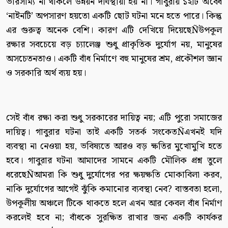
ভারসাম্য না থাকলে উন্নয়ন দীর্ঘস্থায়ী হয় না। গাবুরায় ১২টি অবৈধ
‘নাইনটি’ অপসারণ হয়তো একটি ছোট ঘটনা মনে হতে পারে। কিন্তু
এর গুরুত্ব অনেক বেশি। কারণ এটি দেখিয়ে দিয়েছেÑউপকূল
রক্ষার সবচেয়ে বড় চ্যালেঞ্জ শুধু প্রাকৃতিক দুর্যোগ নয়, মানুষের
অসচেতনতাও। একটি বাঁধ নির্মাণে বহু মানুষের শ্রম, প্রকৌশল জ্ঞান
ও সরকারি অর্থ ব্যয় হয়।
সেই বাঁধ রক্ষা করা শুধু সরকারের দায়িত্ব নয়; এটি পুরো সমাজের
দায়িত্ব। গাবুরার ঘটনা তাই একটি সতর্ক সংকেতÑএখনই যদি
ব্যবস্থা না নেওয়া হয়, ভবিষ্যতে আরও বড় ক্ষতির মুখোমুখি হতে
হবে। গাবুরার ঘটনা আমাদের সামনে একটি মৌলিক প্রশ্ন তুলে
ধরেছেÑআমরা কি শুধু দুর্যোগের পর ক্ষয়ক্ষতি মোকাবিলা করব,
নাকি দুর্যোগের আগেই ঝুঁকি কমানোর ব্যবস্থা নেব? বাস্তবতা হলো,
উপকূলীয় অঞ্চলে টিকে থাকতে হলে এখন আর কেবল বাঁধ নির্মাণ
করলেই হবে না; বাঁধকে সুরক্ষিত রাখার জন্য একটি কার্যকর