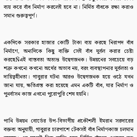
ব্যয় করে বাঁধ নির্মাণ করলেই হবে না। নির্মিত বাঁধকে রক্ষা করাও
সমান গুরুত্বপূর্ণ।
একদিকে সরকার হাজার কোটি টাকা ব্যয় করছে নিরাপদ বাঁধ
নির্মাণে, অন্যদিকে কিছু ব্যক্তি সেই বাঁধ দুর্বল করার চেষ্টা
করছেÑএই বাস্তবতা অত্যন্ত উদ্বেগজনক। উন্নয়নের সবচেয়ে বড়
শত্রু কখনো কখনো অর্থের অভাব নয়, বরং ব্যবস্থাপনার দুর্বলতা ও
দায়িত্বহীনতা। গাবুরার ঘটনা আরও উদ্বেগজনক হয়ে ওঠে যখন
জানা যায়, ক্ষতিগ্রস্ত করা হয়েছে এমন একটি বাঁধ, যার নির্মাণ ও
পুনর্বাসন কাজ এখনো পুরোপুরি শেষ হয়নি।
পানি উন্নয়ন বোর্ডের উপ-বিভাগীয় প্রকৌশলী ইমরান সরদারের
বক্তব্য অনুযায়ী, গাবুরার চারপাশে টেকসই বাঁধ নির্মাণকাজ চলমান