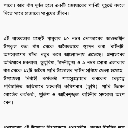
পারে। আর বাঁধ দুর্বল হলে একটি জোয়ারের পানিই মুহূর্তে বদলে
দিতে পারে হাজারো মানুষের জীবন।
এই বাস্তবতার মধ্যেই গাবুরার ১৫ নম্বর পোল্ডারের আওতাধীন
উপকূল রক্ষা বাঁধ থেকে অবৈধভাবে স্থাপন করা ‘নাইনটি’
অপসারণের ঘটনা নতুন করে আলোচনায় এসেছে। প্রশাসনের
অভিযানে চকবারা, ডুমুরিয়া, চাঁদনীমুখা ও ৯ নম্বর সোরা এলাকার
বাঁধ থেকে ১২টি অবৈধ পানি উত্তোলন পাইপ সরিয়ে ফেলা হয়েছে।
উপজেলা নির্বাহী কর্মকর্তা শামসুজ্জাহান কনকের নেতৃত্বে
পরিচালিত অভিযানে সহকারী কমিশনার (ভূমি), পানি উন্নয়ন
বোর্ডের কর্মকর্তা, পুলিশ ও আইনশৃঙ্খলা বাহিনীর সদস্যরা অংশ
নেন।
প্রশাসনের এই উদ্যোগ নিঃসন্দেহে প্রশংসনীয়। কারণ দীর্ঘদিন ধরে