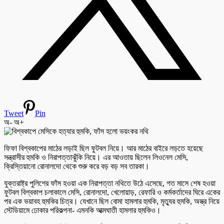
Tweet
Pin
অ-
অ+
ফিফা বিশ্বকাপের মাঠের লড়াই ছিল ফুটবল নিয়ে। আর মাঠের বাইরে লড়তে হয়েছে
সন্ত্রাসীর হুমকি ও নিরাপত্তাঝুঁকি নিয়ে। এর আওতায় ছিলেন লিওনেল মেসি,
ক্রিস্তিয়ানো রোনালদো থেকে শুরু করে বড় বড় সব তারকা।
যুক্তরাষ্ট্র পুলিশের ফাঁস হওয়া এক নিরাপত্তা নথিতে উঠে এসেছে, গত মাসে শেষ হওয়া
ফুটবল বিশ্বকাপ চলাকালে মেসি, রোনালদো, খেলোয়াড়, রেফারি ও কর্মকর্তাদের ঘিরে একের
পর এক ভয়াবহ হুমকির চিত্র। যেখানে ছিল বোমা হামলার হুমকি, মৃত্যুর হুমকি, অস্ত্র নিয়ে
স্টেডিয়ামে ঢোকার পরিকল্পনা- এমনকি আত্মঘাতী হামলার হুমকিও।