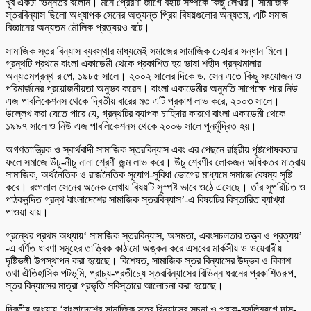
খুব একটা ভিন্নতর বলেনি। মনে প্রেরণা জাগে বইটি সম্পর্কে কিছু লেখার। সামাজিক
স্তরবিন্যাস ছিলো অধ্যাপক সেনের অত্যন্ত প্রিয় বিষয়গুলোর অন্যতম, এটি সমাজ
বিজ্ঞানের অন্যতম মৌলিক প্রত্যয়ও বটে।
সামাজিক স্তর বিন্যাস ব্যবস্থার মাধ্যমেই সমাজের সামাজিক চেহারার সন্ধান মিলে।
গ্রন্থটি প্রথমে বাংলা একাডেমী থেকে প্রকাশিত হয় ভাষা শহীদ গ্রন্থমালার
অন্যতমগ্রন্থ রূপে, ১৯৮৫ সালে। ২০০২ সালের দিকে ড. সেন এতে কিছু সংযোজন ও
পরিমার্জনের প্রয়োজনীয়তা অনুভব করেন। বাংলা একাডেমীর অনুমতি সাপেক্ষে পরে নিউ
এজ পাবলিকেশনস থেকে দ্বিতীয় বারের মত এটি প্রকাশ লাভ করে, ২০০৩ সালে।
উল্লেখ করা যেতে পারে যে, গ্রন্থটির ব্যাপক চাহিদার কারণে বাংলা একাডেমী থেকে
১৯৯৭ সালে ও নিউ এজ পাবলিকেশনস থেকে ২০০৬ সালে পুনর্মুদ্রিত হয়।
অগণতাান্ত্রিক ও স্বার্থবাদী সামাজিক স্তরবিন্যাস এবং এর পেছনে রাষ্ট্রীয় পৃষ্টপোষকতার
ফলে সমাজে উঁচু-নীচু নানা শ্রেণী জন্ম লাভ করে। উঁচু শ্রেণীর লোকজন অধিকতর মাত্রায়
সামাজিক, অর্থনৈতিক ও রাজনৈতিক সুযোগ-সুবিধা ভোগের মাধ্যমে সমাজে বৈষম্য সৃষ্টি
করে। রংগলাল সেনের অনেক লেখায় বিষয়টি সুস্পষ্ট ভাবে ওঠে এসেছে। তাঁর সুপরিচিত ও
পাঠকনন্দিত গ্রন্থ ̒বাংলাদেশের সামাজিক স্তরবিন্যাস’-এ বিষয়টির বিস্তারিত ব্যাখ্যা
পাওয়া যায়।
গ্রন্থের প্রথম অধ্যায়‘ সামাজিক স্তরবিন্যাস, অসমতা, এবংসচলতার তত্ত্ব ও প্রত্যয়’
-এ বর্ণিত ধারণা সমূহের তাত্ত্বিক কাঠামো অঙ্কন করে এসবের মার্কসীয় ও ওয়েবারীয়
দৃষ্টিভঙ্গী উপস্থাপন করা হয়েছে। বিশেষত, সামাজিক স্তর বিন্যাসের উদ্ভব ও বিকাশ
তথা ঐতিহাসিক পটভূমি, প্রাচ্য-প্রতীচ্যে স্তরবিন্যাসের বিভিন্ন ধরনের প্রকাশিতরূপ,
স্তর বিন্যাসের মাত্রা প্রভৃতি সবিস্তারে আলোচনা করা হয়েছে।
দ্বিতীয় অধ্যায় ‘বাংলাদেশের সামাজিক স্তর বিন্যাসের সূচনা ও প্রাক-মুসলিমযুগে দাস-