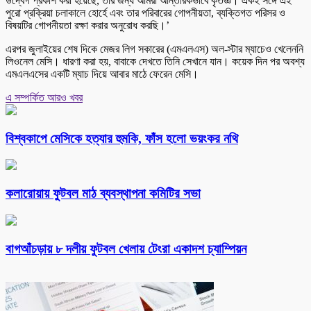
উদ্বেগ প্রকাশ করা হয়েছে, তার জন্য আমরা আন্তরিকভাবে কৃতজ্ঞ। একই সঙ্গে এই
পুরো প্রক্রিয়া চলাকালে হোর্হে এবং তার পরিবারের গোপনীয়তা, ব্যক্তিগত পরিসর ও
বিষয়টির গোপনীয়তা রক্ষা করার অনুরোধ করছি।’
এরপর জুলাইয়ের শেষ দিকে মেজর লিগ সকারের (এমএলএস) অল-স্টার ম্যাচেও খেলেননি
লিওনেল মেসি। ধারণা করা হয়, বাবাকে দেখতে তিনি সেখানে যান। কয়েক দিন পর অবশ্য
এমএলএসের একটি ম্যাচ দিয়ে আবার মাঠে ফেরেন মেসি।
এ সম্পর্কিত আরও খবর
বিশ্বকাপে মেসিকে হত্যার হুমকি, ফাঁস হলো ভয়ংকর নথি
কলারোয়ায় ফুটবল মাঠ ব্যবস্থাপনা কমিটির সভা
বাগআঁচড়ায় ৮ দলীয় ফুটবল খেলায় টেংরা একাদশ চ্যাম্পিয়ন