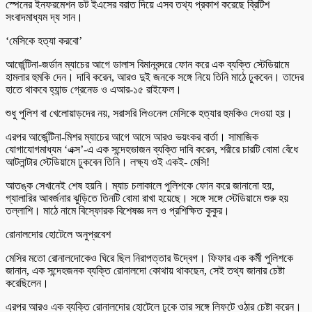
স্পেনের ইনফরমেশন ডট ইএসের বরাত দিয়ে এসব তথ্য প্রকাশ করেছে ব্রিটিশ
সংবাদমাধ্যম দ্য সান।
‘মেসিকে হত্যা করবো’
আর্জেন্টিনা-জর্ডান ম্যাচের আগে ডালাস বিমানবন্দরে ফোন করে এক ব্যক্তি স্টেডিয়ামে
হামলার হুমকি দেন। দাবি করেন, আরও দুই জনকে সঙ্গে নিয়ে তিনি মাঠে ঢুকবেন। তাদের
হাতে থাকবে হ্যান্ড গ্রেনেড ও এআর-১৫ রাইফেল।
শুধু পুলিশ বা খেলোয়াড়দের নয়, সরাসরি লিওনেল মেসিকে হত্যার হুমকিও দেওয়া হয়।
এরপর আর্জেন্টিনা-মিশর ম্যাচের আগে আসে আরও ভয়ংকর বার্তা। সামাজিক
যোগাযোগমাধ্যম ‘এক্স’-এ এক সন্দেহভাজন ব্যক্তি দাবি করেন, শরীরে চারটি বোমা বেঁধে
আটলান্টার স্টেডিয়ামে ঢুকবেন তিনি। লক্ষ্য ওই একই- মেসি!
আতঙ্ক সেখানেই শেষ হয়নি। ম্যাচ চলাকালে পুলিশকে ফোন করে জানানো হয়,
গ্যালারির আবর্জনার ঝুড়িতে তিনটি বোমা রাখা হয়েছে। সঙ্গে সঙ্গে স্টেডিয়ামে শুরু হয়
তল্লাশি। মাঠে নামে বিস্ফোরক বিশেষজ্ঞ দল ও প্রশিক্ষিত কুকুর।
রোনালদোর হোটেলে অনুপ্রবেশ
মেসির মতো রোনালদোকেও ঘিরে ছিল নিরাপত্তার উদ্বেগ। ফিফার এক কর্মী পুলিশকে
জানান, এক সন্দেহজনক ব্যক্তি রোনালদো কোথায় থাকছেন, সেই তথ্য জানার চেষ্টা
করেছিলেন।
এরপর আরও এক ব্যক্তি রোনালদোর হোটেলে ঢুকে তার সঙ্গে লিফটে ওঠার চেষ্টা করেন।