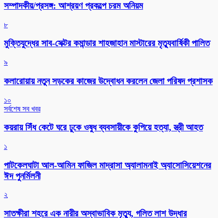
সম্পাদকীয়/প্রসঙ্গ: আশ্রয়ণ প্রকল্পে চরম অনিয়ম
৮
মুক্তিযুদ্ধের সাব-সেক্টর কমান্ডার শাহজাহান মাস্টারের মৃত্যুবার্ষিকী পালিত
৯
কলারোয়ায় নতুন সড়কের কাজের উদ্বোধন করলেন জেলা পরিষদ প্রশাসক
১০
সর্বশেষ সব খবর
কয়রায় সিঁধ কেটে ঘরে ঢুকে ওষুধ ব্যবসায়ীকে কুপিয়ে হত্যা, স্ত্রী আহত
১
পাটকেলঘাটা আল-আমিন ফাজিল মাদ্রাসা অ্যালামনাই অ্যাসোসিয়েশনের
ঈদ পুনর্মিলনী
২
সাতক্ষীরা শহরে এক নারীর অস্বাভাবিক মৃত্যু, গলিত লাশ উদ্ধার