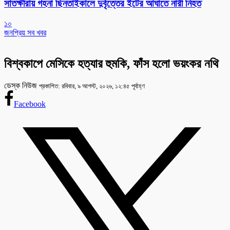
সাতক্ষীরায় গহনা ছিনতাইকালে দুর্বৃত্তের ইটের আঘাতে নারী নিহত
১০
জনপ্রিয় সব খবর
বিশ্বকাপে মেসিকে হত্যার হুমকি, ফাঁস হলো ভয়ংকর নথি
ডেস্ক নিউজ
প্রকাশিত: রবিবার, ৯ আগস্ট, ২০২৬, ১২:৪৫ পূর্বাহ্ণ
Facebook