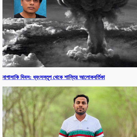
নাগাসাকি দিবস: ধ্বংসস্তূপ থেকে শান্তির আলোকবর্তিকা