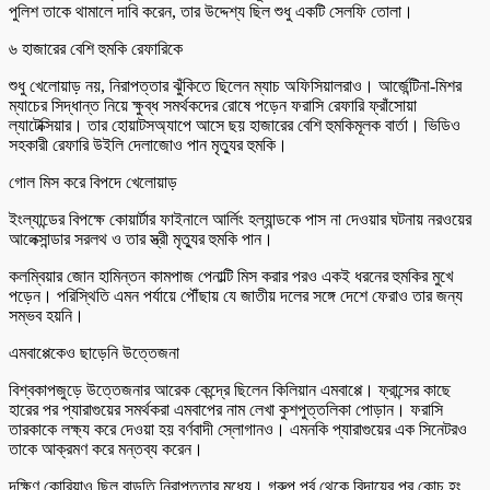
পুলিশ তাকে থামালে দাবি করেন, তার উদ্দেশ্য ছিল শুধু একটি সেলফি তোলা।
৬ হাজারের বেশি হুমকি রেফারিকে
শুধু খেলোয়াড় নয়, নিরাপত্তার ঝুঁকিতে ছিলেন ম্যাচ অফিসিয়ালরাও। আর্জেন্টিনা-মিশর
ম্যাচের সিদ্ধান্ত নিয়ে ক্ষুব্ধ সমর্থকদের রোষে পড়েন ফরাসি রেফারি ফ্রাঁসোয়া
ল্যাটেক্সিয়ার। তার হোয়াটসঅ্যাপে আসে ছয় হাজারের বেশি হুমকিমূলক বার্তা। ভিডিও
সহকারী রেফারি উইলি দেলাজোও পান মৃত্যুর হুমকি।
গোল মিস করে বিপদে খেলোয়াড়
ইংল্যান্ডের বিপক্ষে কোয়ার্টার ফাইনালে আর্লিং হল্যান্ডকে পাস না দেওয়ার ঘটনায় নরওয়ের
আলেক্সান্ডার সরলথ ও তার স্ত্রী মৃত্যুর হুমকি পান।
কলম্বিয়ার জোন হামিন্তন কামপাজ পেনাল্টি মিস করার পরও একই ধরনের হুমকির মুখে
পড়েন। পরিস্থিতি এমন পর্যায়ে পৌঁছায় যে জাতীয় দলের সঙ্গে দেশে ফেরাও তার জন্য
সম্ভব হয়নি।
এমবাপ্পেকেও ছাড়েনি উত্তেজনা
বিশ্বকাপজুড়ে উত্তেজনার আরেক কেন্দ্রে ছিলেন কিলিয়ান এমবাপ্পে। ফ্রান্সের কাছে
হারের পর প্যারাগুয়ের সমর্থকরা এমবাপের নাম লেখা কুশপুত্তলিকা পোড়ান। ফরাসি
তারকাকে লক্ষ্য করে দেওয়া হয় বর্ণবাদী স্লোগানও। এমনকি প্যারাগুয়ের এক সিনেটরও
তাকে আক্রমণ করে মন্তব্য করেন।
দক্ষিণ কোরিয়াও ছিল বাড়তি নিরাপত্তার মধ্যে। গ্রুপ পর্ব থেকে বিদায়ের পর কোচ হং