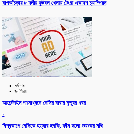
বাগআঁচড়ায় ৮ দলীয় ফুটবল খেলায় টেংরা একাদশ চ্যাম্পিয়ন
সর্বশেষ
জনপ্রিয়
আর্জেন্টাইন গণমাধ্যমে মেসির বাবার মৃত্যুর খবর
১
বিশ্বকাপে মেসিকে হত্যার হুমকি, ফাঁস হলো ভয়ংকর নথি