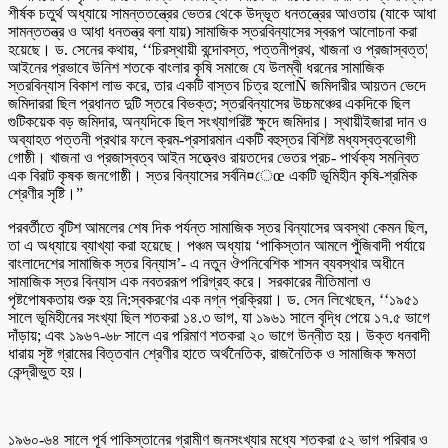
শীর্ষক চতুর্থ অধ্যায়ে সামন্ততন্ত্রের ভেতর থেকে উদ্ভূত ধনতন্ত্রের আওতায় (যাকে আধা
সামন্ততন্ত্র ও আধা ধনতন্ত্র বলা যায়) সামাজিক স্তরবিন্যাসের স্বরূপ আলোচনা করা
হয়েছে। ড. সেনের কথায়, ‘‘চিরস্থায়ী বন্দোবস্ত, পত্তনীপ্রথ, খাজনা ও প্রজাস্বত্ত¦
আইনের প্রভাবে উনিশ শতকে বাংলার কৃষি সমাজে যে উলম্বী ধরনের সামাজিক
স্তরবিন্যাস বিকাশ লাভ করে, তার একটি বাস্তব চিত্র হলোÑ জমিদারীর আয়তন ভেদে
জমিদাররা ছিল প্রধানত দুটি স্তরে বিভক্ত; স্তরবিন্যাসের উচ্চমঞ্চের একদিকে ছিল
গুটিকয়েক বড় জমিদার, অন্যদিকে ছিল সংখ্যাগরিষ্ট ক্ষুদে জমিদার। স্থায়ীইজারা দান ও
অব্যাহত পত্তনী প্রথার ফলে ক্রম-প্রসারমান একটি বহুস্তর বিশিষ্ট মধ্যস্বত্বভোগী
গোষ্ঠী। খাজনা ও প্রজাস্বত্ব আইন সত্ত্বেও রায়তদের ভেতর প্রচ- পার্থক্য সমন্বিত
এক বিরাট কৃষক জনগোষ্ঠী। স্তর বিন্যাসের সর্বনি¤েœ একটি ভূমিহীন কৃষি-শ্রমিক
শ্রেণীর সৃষ্টি।”
পরবর্তীতে বৃটিশ আমলের শেষ দিক পর্যন্ত সামাজিক স্তর বিন্যাসের অবস্থা কেমন ছিল,
তা এ অধ্যায়ে ব্যাখ্যা করা হয়েছে। পঞ্চম অধ্যায় ‘পাকিস্তান আমলে পুঁজিবাদী পর্যায়ে
বাংলাদেশের সামাজিক স্তর বিন্যাস’- এ নতুন ঔপনিবেশিক শাসন ব্যবস্থার অধীনে
সামাজিক স্তর বিন্যাস এক নবতররূপ পরিগ্রহ করে। সরকারের নীতিমালা ও
পৃষ্টপোষকতায় শুরু হয় নি:স্বকরণের এক নগ্ন প্রক্রিয়া। ড. সেন লিখেছেন, ‘‘১৯৫১
সালে ভূমিহীনের সংখ্যা ছিল শতকরা ১৪.৩ ভাগ, যা ১৯৬১ সালে বৃদ্ধি পেয়ে ১৭.৫ ভাগে
দাঁড়ায়; এবং ১৯৬৭-৬৮ সালে এর পরিমাণ শতকরা ২০ ভাগে উন্নীত হয়। উক্ত ধনবাদী
ধারায় সৃষ্ট গ্রামের বিত্তবান শ্রেণীর হাতে অর্থনৈতিক, রাজনৈতিক ও সামাজিক ক্ষমতা
কেন্দ্রীভুত হয়।
১৯৬০-৬৪ সালে পূর্ব পাকিস্তানের গ্রামীণ জনসংখ্যার মধ্যে শতকরা ৫২ ভাগ পরিবার ও