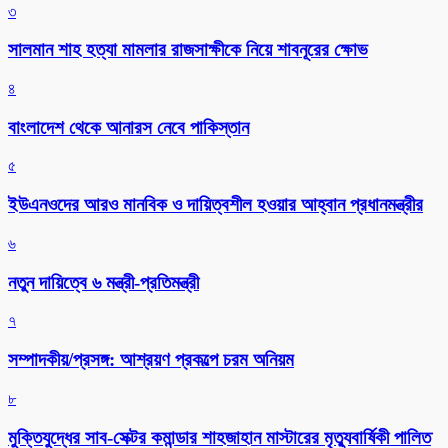
৩
সালমান শাহ হত্যা মামলার রাজসাক্ষীকে নিয়ে শাবনূরের ক্ষোভ
৪
বাংলাদেশ থেকে আনারস নেবে পাকিস্তান
৫
ইউএনওদের আরও মানবিক ও দায়িত্বশীল হওয়ার আহ্বান প্রধানমন্ত্রীর
৬
নতুন দায়িত্বে ৬ মন্ত্রী-প্রতিমন্ত্রী
৭
সম্পাদকীয়/প্রসঙ্গ: আশ্রয়ণ প্রকল্পে চরম অনিয়ম
৮
মুক্তিযুদ্ধের সাব-সেক্টর কমান্ডার শাহজাহান মাস্টারের মৃত্যুবার্ষিকী পালিত