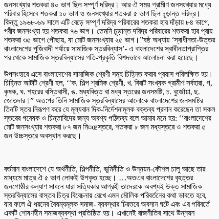
জনসংখ্যার শতকরা ৪০ ভাগ ছিল সম্পূর্ণ দরিদ্র। আর ঐ সময় গ্রামীণ জনসংখ্যার মধ্যে
পরিবার হিসেবে শতকরা ১০ ভাগ ও জনসংখ্যার শতকরা ৫ ভাগ ছিল চূড়ান্ত দরিদ্র।
কিন্তু ১৯৬৮-৬৯ সালে এটি বেড়ে সম্পূর্ণ দরিদ্র পরিবারের শতকরা হার দাঁড়ায় ৮৪ ভাগে,
গরীব জনসংখ্যা হয় শতকরা ৭৬ ভাগ। তেমনি চূড়ান্ত দরিদ্র পরিবারের শতকরা হার প্রায়
শতকরা ৩৫ ভাগে পৌছায়, যা মোট জনসংখ্যার ২৫ ভাগ।”ষষ্ঠ অধ্যায় ‘স্বাধীনতা-উত্তর
বাংলাদেশের পুজিবাদী পর্যায়ে সামাজিক স্তরবিন্যাস’- এ বাংলাদেশের স্বাধীনতাপ্রাপ্তির
পর থেকে সামাজিক স্তরবিন্যাসের গতি-প্রকৃতি বিশদভাবে আলোচনা করা হয়েছে।
উপসংহারে এসে বাংলাদেশের সামাজিক শ্রেণী সমূহ চিহ্নিত করার প্রয়াস পরিলক্ষিত হয়।
চিহ্নিত আটটি শ্রেণী হল, ‘‘ক. শিল্প শ্রমিক শ্রেণী, খ. বিরাট সংখ্যক গ্রামীণ সর্বহারা, গ,
কৃষক, ঘ. শহরের বস্তিবাসী, ঙ. মধ্যবিত্ত বা মধ্য স্তরের জনসমষ্টি, চ. বুর্জোয়া, ছ.
জোতদার।” অত:পর তিনি সামাজিক স্তরবিন্যাসের আলোকে বাংলাদেশের জনসমষ্টির
তিনটি স্তর নিরূপণ করে যে মূল্যবান দিক-নির্দেশনামূলক বক্তব্য প্রদান করেছেন তা সকল
স্তরের গবেষক ও চিন্তাবিদের জন্য অবশ্য পঠিতব্য বলে আমার মনে হয়: ‘‘বাংলাদেশের
মোট জনসংখ্যার শতকরা ৮৭ জন নি¤œস্তরে, শতকরা ৮ জন মধ্যস্তরে ও শতকরা ৫
জন উচ্চস্তরে অবস্থান করছে।
বর্তমান বাংলাদেশে যে অর্থনীতি, শিল্পনীতি, ভূমিনীতি ও উন্নয়ন-কৌশল চালু আছে তার
মাধ্যমে মাত্র ঐ ৫ ভাগ লোকই উপকৃত হচ্ছে। …অতএব বাংলাদেশের বৃহত্তর
জনগোষ্ঠীর কল্যাণ সাধনে যারা সত্যিকার আগ্রহী তাদেরকে অবশ্যই উক্ত সামাজিক
স্তরবিন্যাসের বাস্তব চিত্র বিবেচনায় রেখে এমন মৌলিক পরিবর্তনের কথা ভাবতে হবে,
যার ফলে ঐ ধরনের বৈষম্যমূলক সমাজ- ব্যবস্থার চিরতরে অবসান ঘটে এবং এর পরিবর্তে
একটি শোষণহীন সমাজব্যবস্থা প্রতিষ্ঠিত হয়। এখানেই রাজনীতির সাথে উন্নয়ন