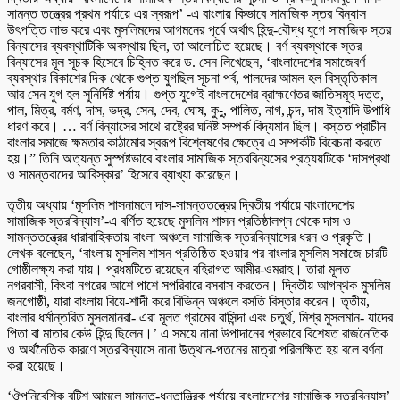
সামন্ত তন্ত্রের প্রথম পর্যায়ে এর স্বরূপ’ -এ বাংলায় কিভাবে সামাজিক স্তর বিন্যাস
উৎপত্তি লাভ করে এবং মুসলিমদের আগমনের পূর্বে অর্থাৎ হিন্দু-বৌদ্ধ যুগে সামাজিক স্তর
বিন্যাসের ব্যবস্থাটিকি অবস্থায় ছিল, তা আলোচিত হয়েছে। বর্ণ ব্যবস্থাকে স্তর
বিন্যাসের মূল সূচক হিসেবে চিহ্নিত করে ড. সেন লিখেছেন, ‘বাংলাদেশের সমাজেবর্ণ
ব্যবস্থার বিকাশের দিক থেকে গুপ্ত যুগছিল সূচনা পর্ব, পালদের আমল হল বিস্তৃতিকাল
আর সেন যুগ হল সুনির্দিষ্ট পর্যায়। গুপ্ত যুগেই বাংলাদেশের ব্রাহ্মণেতর জাতিসমূহ দত্ত,
পাল, মিত্র, বর্মণ, দাস, ভদ্র, সেন, দেব, ঘোষ, কু-ু, পালিত, নাগ, চন্দ, দাম ইত্যাদি উপাধি
ধারণ করে। … বর্ণ বিন্যাসের সাথে রাষ্ট্রের ঘনিষ্ট সম্পর্ক বিদ্যমান ছিল। বস্তত প্রাচীন
বাংলার সমাজে ক্ষমতার কাঠামোর স্বরূপ বিশ্লেষণের ক্ষেত্রে এ সম্পর্কটি বিবেচনা করতে
হয়।” তিনি অত্যন্ত সুস্পষ্টভাবে বাংলার সামাজিক স্তরবিন্যসের প্রত্যয়টিকে ‘দাসপ্রথা
ও সামন্তবাদের আবিস্কার’ হিসেবে ব্যাখ্যা করেছেন।
তৃতীয় অধ্যায় ‘মুসলিম শাসনামলে দাস-সামন্ততন্ত্রের দ্বিতীয় পর্যায়ে বাংলাদেশের
সামাজিক স্তরবিন্যাস’-এ বর্ণিত হয়েছে মুসলিম শাসন প্রতিষ্ঠালগ্ন থেকে দাস ও
সামন্ততন্ত্রের ধারাবাহিকতায় বাংলা অঞ্চলে সামাজিক স্তরবিন্যাসের ধরন ও প্রকৃতি।
লেখক বলেছেন, ‘বাংলায় মুসলিম শাসন প্রতিষ্ঠিত হওয়ার পর বাংলার মুসলিম সমাজে চারটি
গোষ্ঠীলক্ষ্য করা যায়। প্রধমটিতে রয়েছেন বহিরাগত আমীর-ওমরাহ। তারা মূলত
নগরবাসী, কিংবা নগরের আশে পাশে সপরিবারে বসবাস করতেন। দ্বিতীয় আগন্থক মুসলিম
জনগোষ্ঠী, যারা বাংলায় বিয়ে-শাদী করে বিভিন্ন অঞ্চলে বসতি বিস্তার করেন। তৃতীয়,
বাংলার ধর্মান্তরিত মুসলমানরা- এরা মূলত গ্রামের বাসিন্দা এবং চতুর্থ, মিশ্র মুসলমান- যাদের
পিতা বা মাতার কেউ হিন্দু ছিলেন।’ এ সময়ে নানা উপাদানের প্রভাবে বিশেষত রাজনৈতিক
ও অর্থনৈতিক কারণে স্তরবিন্যাসে নানা উত্থান-পতনের মাত্রা পরিলক্ষিত হয় বলে বর্ণনা
করা হয়েছে।
‘ঔপনিবেশিক বৃটিশ আমলে সামন্ত-ধনতান্ত্রিক পর্যায়ে বাংলাদেশের সামাজিক স্তরবিন্যাস’