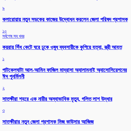
৯
কলারোয়ায় নতুন সড়কের কাজের উদ্বোধন করলেন জেলা পরিষদ প্রশাসক
১০
সর্বশেষ সব খবর
কয়রায় সিঁধ কেটে ঘরে ঢুকে ওষুধ ব্যবসায়ীকে কুপিয়ে হত্যা, স্ত্রী আহত
১
পাটকেলঘাটা আল-আমিন ফাজিল মাদ্রাসা অ্যালামনাই অ্যাসোসিয়েশনের
ঈদ পুনর্মিলনী
২
সাতক্ষীরা শহরে এক নারীর অস্বাভাবিক মৃত্যু, গলিত লাশ উদ্ধার
৩
সাতক্ষীরার নতুন জেলা প্রশাসক মিজ কাউসার আজিজ