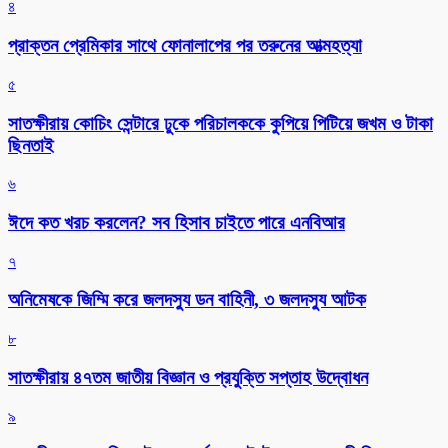
৪
প্রাক্তন প্রেমিকার সাথে ফোনালাপের পর তরুনের আত্মহত্যা
৫
সাতক্ষীরায় কোচিং সেন্টারে ঢুকে পরিচালককে কুপিয়ে পিটিয়ে জখম ও টাকা
ছিনতাই
৬
ঈদে কত খরচ করলেন? সব হিসাব চাইতে পারে এনবিআর
৭
অনিমেষকে জিম্মি করে জলদস্যু ডন বাহিনী, ৩ জলদস্যু আটক
৮
সাতক্ষীরায় ৪৭তম জাতীয় বিজ্ঞান ও প্রযুক্তি সপ্তাহ উদ্বোধন
৯