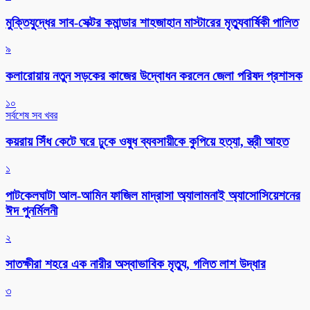
মুক্তিযুদ্ধের সাব-সেক্টর কমান্ডার শাহজাহান মাস্টারের মৃত্যুবার্ষিকী পালিত
৯
কলারোয়ায় নতুন সড়কের কাজের উদ্বোধন করলেন জেলা পরিষদ প্রশাসক
১০
সর্বশেষ সব খবর
কয়রায় সিঁধ কেটে ঘরে ঢুকে ওষুধ ব্যবসায়ীকে কুপিয়ে হত্যা, স্ত্রী আহত
১
পাটকেলঘাটা আল-আমিন ফাজিল মাদ্রাসা অ্যালামনাই অ্যাসোসিয়েশনের
ঈদ পুনর্মিলনী
২
সাতক্ষীরা শহরে এক নারীর অস্বাভাবিক মৃত্যু, গলিত লাশ উদ্ধার
৩