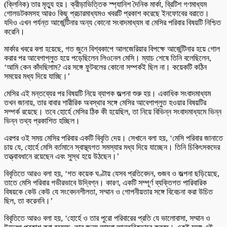
(ক্লিনিক) তার মৃত্যু হয়। ক্রীড়াভিত্তিক স্প্যানিশ দৈনিক মার্কা, ব্রিটিশ গণমাধ্যম
গোলডটকমসহ আরও কিছু প্রচারমাধ্যমও খবরটি প্রকাশ করেছে ইনফোবের বরাতে।
যদিও এখন পর্যন্ত আর্জেন্টিনার অন্য কোনো সংবাদমাধ্যম বা মেসির পরিবার বিষয়টি নিশ্চিত
করেনি।
মার্কার খবরে বলা হয়েছে, গত জুনে বিশ্বকাপে আলজেরিয়ার বিপক্ষে আর্জেন্টিনার হয়ে গোল
করার পর আবেগাপ্লুত হয়ে পড়েছিলেন লিওনেল মেসি। ম্যাচ শেষে তিনি বলেছিলেন,
‘আমি কেন কাঁদছিলাম? এর সঙ্গে ফুটবলের কোনো সম্পর্কই ছিল না। কয়েকটি কঠিন
সময়ের মধ্য দিয়ে যাচ্ছি।’
মেসির এই মন্তব্যের পর বিষয়টি নিয়ে ব্যাপক জল্পনা শুরু হয়। একাধিক সংবাদমাধ্যম
তখন জানায়, তার বাবার শারীরিক অবস্থার সঙ্গে মেসির আবেগাপ্লুত হওয়ার বিষয়টির
সম্পর্ক রয়েছে। তবে হোর্হে মেসির ঠিক কী হয়েছিল, তা নিয়ে বিভিন্ন সংবাদমাধ্যমে ভিন্ন
ভিন্ন তথ্য প্রকাশিত হচ্ছিল।
এরপর ওই সময় মেসির পরিবার একটি বিবৃতি দেয়। সেখানে বলা হয়, ‘মেসি পরিবার জানাতে
চায় যে, হোর্হে মেসি বর্তমানে স্বাস্থ্যগত সমস্যার মধ্য দিয়ে যাচ্ছেন। তিনি চিকিৎসকদের
তত্ত্বাবধানে রয়েছেন এবং সুস্থ হয়ে উঠছেন।’
বিবৃতিতে আরও বলা হয়, ‘গত কয়েক ঘণ্টায় যেসব প্রতিবেদন, গুজব ও জল্পনা ছড়িয়েছে,
তাতে মেসি পরিবার গভীরভাবে উদ্বিগ্ন। কারণ, একটি সম্পূর্ণ ব্যক্তিগত পারিবারিক
বিষয়কে কেউ কেউ যে সংবেদনশীলতা, সম্মান ও গোপনীয়তার সঙ্গে বিবেচনা করা উচিত
ছিল, তা করেননি।’
বিবৃতিতে আরও বলা হয়, ‘হোর্হে ও তার পুরো পরিবারের প্রতি যে ভালোবাসা, সম্মান ও