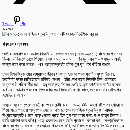
Tweet
Pin
অ-
অ+
বাবুল চন্দ্র সূত্রধর
জাতীয় অধ্যাপক ও সমাজ বিজ্ঞানী ড. রংগলাল সেন (১৯৩৩-২০১৪) বাংলাদেশে সমাজ
বিজ্ঞানের বিকাশে রেখে গিয়েছেন অসামান্য অবদান। তাঁর মূল্যবান গ্রন্থসম্ভার এরই
সাক্ষ্য বহন করে চলছে। এই গ্রন্থসম্ভারই তাঁকে যুগ যুগ ধরে বাঁচিয়ে রাখবে।
ঢাকা বিশ্ববিদ্যালয়ের অধ্যাপনা জীবন সম্পন্ন হওয়ার পরও যতদিন সুস্থ ছিলেন,
ততদিনই কলম চালিয়েছেন দুর্নিবার নেশায়। তাঁর লেখাপড়ার নিয়মটি ছিল একেবারে
অধ্যবসায়ী পরীক্ষার্থীর মত। শুধু তাই নয়, দিনের ২৪টি ঘণ্ট্ইা কাটাতেন কঠোর ছকের
অধীনে। আমার প্রত্যক্ষ শিক্ষক ছিলেন বিধায় তাঁকে খুব কাছে থেকে দেখার সৌভাগ্য
হয়েছিলো আমার।
সময় ও সুযোগ পেলে একটু পড়াশুনার চেষ্টা করি। তিন-চারদিন আগে বই পত্র গোছাতে
গিয়ে হাতে পড়লো অধ্যাপক সেনের‘ বাংলাদেশের সামাজিক স্তরবিন্যাস’ নামক
বিখ্যাতগ্রন্থটি। মনে পড়ে গেলো প্রায় তিন যুগ আগেকার কথা, যখন ছাত্র ছিলাম।
বইটি আলাদা করে রাখি। পড়ে একবারও মনে হয়নি পুরোনো কোনো বই। সম্প্রতিকালে
বাংলাদেশের যে সমাজ চিত্র আমরা প্রত্যক্ষ করি, তা উক্ত গ্রন্থে বর্ণিত চিত্রের চেয়ে