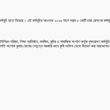
্মসূচি হাতে নিয়েছে। এই কর্মসূচির আওতায় ২০২৬ সালে প্রায় ৫ কোটি চারা রোপণের কর্মস
নিয়ন পরিষদ, শিক্ষা প্রতিষ্ঠান, মসজিদ, মন্দির ও সামাজিক সংগঠণ কর্তৃক বৃক্ষরোপণ কর্মস
র সভাপতি অশোক কুমার ঘোষের নেতৃত্বে সরকারি ভাবে কৃষি অফিস থেকে বিতারণ করা নারকেলে