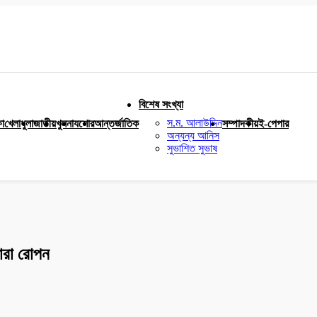
বিশেষ সংখ্যা
স.ম. আলাউদ্দিন
ষা
খেলাধুলা
জাতীয়
খুলনা
যশোর
আন্তর্জাতিক
সম্পাদকীয়
ই-পেপার
অন্যন্য আনিস
সুভাশিত সুভাষ
চারা রোপন