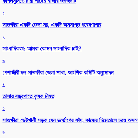
কপিলমুনিতে চারা গাছের বাজার জমজমাট
১
সাতক্ষীরা একটি জেলা নয়, একটি অসমাপ্ত গবেষণাগার
২
সাংবাদিকতা: আমরা কোমন সাংবাদিক চাই?
৩
পেশাজীবী দল সাতক্ষীরা জেলা শাখা, আংশিক কমিটি অনুমোদন
৪
তালায় বজ্রপাতে কৃষক নিহত
৫
সাতক্ষীরা-ভেটখালী সড়ক যেন দুর্ভোগের ফাঁদ, কাজের ঢিমেতালে চরম অসন
৬