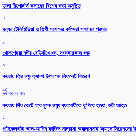
‎তালা রিপোর্টার্স ক্লাবের বিশেষ সভা অনুষ্ঠিত
৭
বন্ধন টেলিমিডিয়া ও শিল্পী সংসদের বর্ষসেরা সম্মাননা প্রদান
৮
খোলপেটুয়া নদীর বেড়িবাঁধে ধস, সংস্কারকাজ শুরু
৯
কয়রায় ফ্রি চক্ষু ক্যাম্প উপলক্ষে লিফলেট বিতরণ
১০
সর্বশেষ সব খবর
কয়রায় সিঁধ কেটে ঘরে ঢুকে ওষুধ ব্যবসায়ীকে কুপিয়ে হত্যা, স্ত্রী আহত
১
পাটকেলঘাটা আল-আমিন ফাজিল মাদ্রাসা অ্যালামনাই অ্যাসোসিয়েশনের ঈদ 