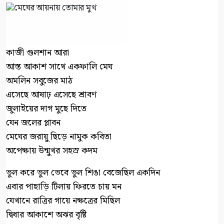
কাজী গুলশান আরা
আস্ত আকাশ সাথে একফালি মেঘ
অমলিন সবুজের মাঠ
এসেছে আষাঢ় এসেছে শ্রাবণ
জুলাইয়ের দাগ মুছে দিতে
যেন জলের প্লাবন
মেঘের জরায়ু ছিড়ে নামুক কবিতা
অপেক্ষায় উন্মুখর সহস্র কদম
ভুল করে ভুল ভেবে ভুল শিঙা বেজেছিল একদিন
এবার পাহাড়ি টিলায় ফিরতে চায় মন
যেখানে রাত্রির গায়ে নক্ষত্রের মিছিল
দ্বিধার আকাশে অঝর বৃষ্টি