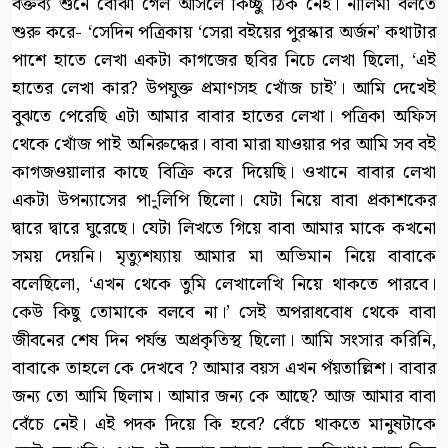
বক্তব্য শুনে বোঝা গেল আসলে কিচ্ছু ঠিক নেই। নীলিমা বলতে
শুরু করে- ‘সেদিন পত্রিকায় ‘সেরা বইয়ের পুরস্কার অর্জন’ কথাটার
পাশে হাতে লেখা একটা কাগজের ছবির নিচে লেখা ছিলো, ‘এই
হাতের লেখা কার? উপযুক্ত প্রমাণসহ খোঁজ চাই’। আমি দেখেই
বুঝতে পেরেছি এটা আমার বাবার হাতের লেখা। পত্রিকা অফিস
থেকে খোঁজ পাই অনিরুদ্ধের। বাবা মারা যাওয়ার পর আমি সব বই
কাগজওয়ালার কাছে বিক্রি করে দিয়েছি। ওখানে বাবার লেখা
একটা উপন্যাসের পা-ুলিপি ছিলো। যেটা নিয়ে বাবা প্রকাশকের
দ্বারে দ্বারে ঘুরেছে। যেটা লিখতে গিয়ে বাবা আমার মাকে কখনো
সময় দেয়নি। মৃত্যুশয্যায় আমার মা অভিমান নিয়ে বাবাকে
বলেছিলো, ‘এখন থেকে তুমি লেখালেখি নিয়ে থাকতে পারবে।
কেউ কিছু তোমাকে বলবে না।’ সেই অপরাধবোধ থেকে বাবা
জীবনের শেষ দিন পর্যন্ত অপ্রকৃতিস্থ ছিলো। আমি সংসার করিনি,
বাবাকে তাহলে কে দেখবে ? আমার বয়স এখন পঁয়তাল্লিশ। বাবার
জন্য তো আমি ছিলাম। আমার জন্য কে আছে? আজ আমার বাবা
বেঁচে নেই। এই পদক দিয়ে কি হবে? বেঁচে থাকতে মানুষটাকে