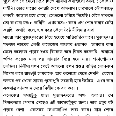
খুলে বাতাসে মেলে দিতে দিতে নীলিমা কথাগুলো বলল, : কোথাও
যাইনি। তোর মায়ের কবরটা দেখে আসলাম। চারপাশে ঝোঁপঝাড়ে
কবরটা আড়াল হয়ে গেছে। সেগুলো সরিয়ে দিয়েছি। বেঁচে থাকতে
তো কখনো যতœ করিনি। এখন যতœ করে ঋণ শোধ করার চেষ্টা
করছি। কথাটা বলে, হু হু করে কেঁদে উঠে নীলিমার বাবা।
সায়রা আর মুজাফ্ফরের বিয়ে হয়েছে পারিবারিকভাবে। মুজাফ্ফর
মফস্বল শহরের একটা কলেজের বাংলার প্রভাষক। সায়রার বাবা
ছেলে কলেজে পড়ায় শুনে বিয়েতে আর দ্বিমত করেননি। অনার্সে
ভর্তির কয়েক মাস পর সায়রার বিয়ে হয়ে যায়। পড়াশোনাও
চলছিল। নিলীমা যখন পেটে আসলো তখন শ্বশুর বাড়ির লোকজন
বিশেষ করে শ্বাশুড়ী সায়রাকে আর কলেজে যেতে দেননি। মেয়ের
জন্মের পর থেকে সায়রা পুরোপুরি সংসারী হয়ে উঠেছে। এখন তার
একমাত্র ধ্যানজ্ঞান মেয়ে নিলীমাকে বড় করা ।
কলেজের সময়টুকু ছাড়া মুজাফফরের অখ- অবসর। সে
শিক্ষকতার পেশায় গেছেও এই অবসরটুকুর জন্য। তার প্রচুর বই
পড়ার নেশা। একসময় লেখালেখিও শুরু করে। মাস শেষে