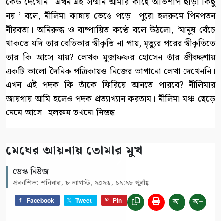
কেউ দেখেনি। এখন এই সম্মান আমার কাছে অভিশাপ ছাড়া কিছু
নয়।’ বলে, নীলিমা কান্নায় ভেঙে পড়ে। পুরো হলরুমে পিনপতন
নীরবতা। অনিরুদ্ধ ও বাষ্পায়িত কণ্ঠে বলে উঠলো, ‘মানুষ বেঁচে
থাকতে যদি তার বেতিভার স্বীকৃতি না পায়, মৃত্যুর পরের স্বীকৃতিতে
তার কি আসে যায়? লেখক মুজাফফর হোসেন তাঁর জীবদ্দশায়
একটি ভালো দৈনিক পত্রিকায়ও নিজের ভাপানো লেখা দেখেননি।
এখন এই পদক কি তাঁকে ফিরিয়ে আনতে পারবে? নীলিমার
জায়গায় আমি হলেও পদক প্রত্যাখ্যান করতাম। নীলিমা মঞ্চ ছেড়ে
নেমে আসে। হলরুম তখনো নিস্তব্ধ।
মেঘের আয়নায় তোমার মুখ
ডেস্ক নিউজ
প্রকাশিত: শনিবার, ৮ আগস্ট, ২০২৬, ১২:২৮ পূর্বাহ্ণ
অ-
অ+
Facebook
Tweet
Pin