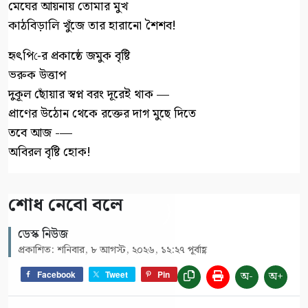
মেঘের আয়নায় তোমার মুখ
কাঠবিড়ালি খুঁজে তার হারানো শৈশব!
হৃৎপি-ের প্রকাষ্ঠে জমুক বৃষ্টি
ভরুক উত্তাপ
দুকূল ছোঁয়ার স্বপ্ন বরং দূরেই থাক —
প্রাণের উঠোন থেকে রক্তের দাগ মুছে দিতে
তবে আজ -—
অবিরল বৃষ্টি হোক!
শোধ নেবো বলে
ডেস্ক নিউজ
প্রকাশিত: শনিবার, ৮ আগস্ট, ২০২৬, ১২:২৭ পূর্বাহ্ণ
অ-
অ+
Facebook
Tweet
Pin