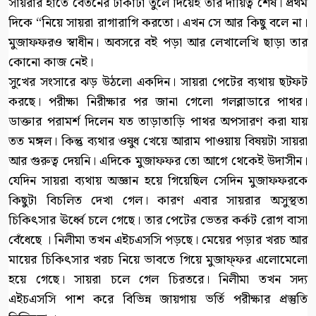
সায়রার হাতে বেতনের টাকাটা তুলে দিয়েই তার দায়িত্ব শেষ। প্রথম
দিকে “নিয়ে সায়রা রাগারাগি করতো। এখন সে আর কিছু বলে না।
মুজাফফরও স্বাধীন। অবসরে বই পড়া আর লেখালেখি ছাড়া তার
কোনো কাজ নেই।
সুখের সংসারে ঝড় উঠলো একদিন। সায়রা পেটের ব্যথায় ছটফট
করছে। পরীক্ষা নিরীক্ষার পর জানা গেলো গলব্লাডারে পাথর।
ডাক্তার পরামর্শ দিলেন যত তাড়াতাড়ি পাথর অপসারণ করা যায়
তত মঙ্গল। কিন্তু ব্যথার ওষুধ খেয়ে আরাম পাওয়ায় বিষয়টা সায়রা
আর গুরুত্ব দেয়নি। এদিকে মুজাফফর তো আগে থেকেই উদাসীন।
যেদিন সায়রা ব্যথায় অজ্ঞান হয়ে গিয়েছিল সেদিন মুজাফফরকে
কিছুটা বিচলিত দেখা গেল। কারণ এবার সায়রার অসুস্থতা
চিকিৎসার ঊর্ধ্বে চলে গেছে। তার পেটের ভেতর কর্কট রোগ বাসা
বেঁধেছে । নিলীমা তখন এইচএসসি পড়ছে। মেয়ের পড়ার খরচ আর
মায়ের চিকিৎসার খরচ নিয়ে ভাবতে গিয়ে মুজাফ্ফর এলোমেলো
হয়ে গেছে। সায়রা চলে গেল চিরতরে। নিলীমা তখন সদ্য
এইচএসসি পাশ করে বিভিন্ন জায়গায় ভর্তি পরীক্ষার প্রস্তুতি