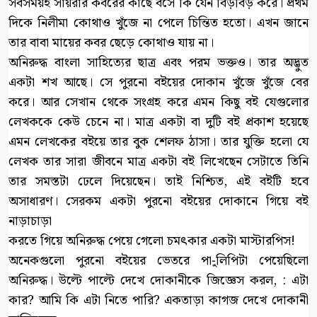
সবসময়ই সায়রার কবরের কাছে বসে কি যেন বিড়বিড় করে। প্রথম
দিকে নিলীমা কোথাও খুঁজে না পেলে চিন্তিত হতো। এখন জানে
তার বাবা মায়ের কবর ছেড়ে কোথাও যায় না।
অনিরুদ্ধ বাংলা সাহিত্যের ছাত্র এবং পরম ভক্তও। তার অদ্ভুত
একটা শখ আছে। সে পুরনো বইয়ের দোকান খুঁজে খুঁজে বের
করে। আর সেখান থেকে সংগ্রহ করে এমন কিছু বই যেগুলোর
লেখককে কেউ চেনে না। মাত্র একটা বা দুটি বই প্রকাশ হয়েছে
এমন লেখকের বইয়ে তার বুক শেলফ ঠাসা। তার যুক্তি হলো যে
লেখক তার সারা জীবনে মাত্র একটা বই লিখেছেন সেটাতে তিনি
তার সমস্তটা ঢেলে দিয়েছেন। তাই নিশ্চিত, এই বইটি হবে
অসাধারণ। সেরকম একটা পুরনো বইয়ের দোকানে গিয়ে বই
নাড়াচাড়া
করতে গিয়ে অনিরুদ্ধ পেয়ে গেলো চমৎকার একটা মাস্টারপিস!
অনেকগুলো পুরনো বইয়ের ভেতরে পা-ুলিপিটা পেয়েছিলো
অনিরুদ্ধ। উল্টে পাল্টে দেখে দোকানীকে জিজ্ঞেস করল, : এটা
কার? আমি কি এটা নিতে পারি? একতাড়া কাগজ দেখে দোকানী