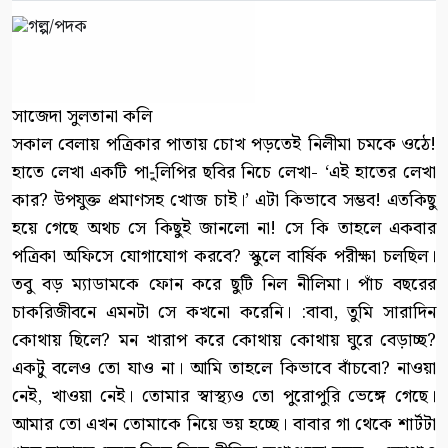
সাজেদা সুলতানা কলি
সকাল বেলায় পত্রিকার পাতায় চোখ পড়তেই নিলীমা চমকে ওঠে!
হাতে লেখা একটি পা-ুলিপির ছবির নিচে লেখা- ‘এই হাতের লেখা
কার? উপযুক্ত প্রমাণসহ খোজ চাই।’ এটা কিভাবে সম্ভব! এতকিছু
হয়ে গেছে অথচ সে কিছুই জানলো না! সে কি তাহলে একবার
পত্রিকা অফিসে যোগাযোগ করবে? স্কুলে বার্ষিক পরীক্ষা চলছিল।
তবু বড় ম্যাডামকে ফোন করে ছুটি নিল নীলিমা। পাঁচ বছরের
চাকরিজীবনে এমনটা সে কখনো করেনি। :বাবা, তুমি সারাদিন
কোথায় ছিলে? মন খারাপ করে কোথায় কোথায় ঘুরে বেড়াচ্ছ?
একটু বলেও তো যাও না। আমি তাহলে কিভাবে বাঁচবো? নাওয়া
নেই, খাওয়া নেই। তোমার স্বাস্থ্যও তো পুরোপুরি ভেঙ্গে গেছে।
আমার তো এখন তোমাকে নিয়ে ভয় হচ্ছে। বাবার গা থেকে শার্টটা