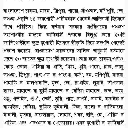
বাংলাদেশে চাকমা, মারমা, ত্রিপুরা, গারো, সাঁওতাল, মণিপুরি, ম্রো,
তঞ্চঙ্গা প্রভৃতি ১৪ জনগোষ্ঠী প্রাচীনকাল থেকেই আদিবাসী হিসেবে
বিশ্বে পরিচিত। কিন্তু বর্তমান সরকার সংবিধানের পঞ্চদশ
সংশোধনীর মাধ্যমে আদিবাসী শব্দকে বিলুপ্ত করে ৫০টি
জাতিগোষ্ঠীকে ক্ষুদ্র নৃগোষ্ঠী হিসেবে স্বীকৃতি দিয়ে সম্প্রতি গেজেট
প্রকাশ করেছে। বাংলাদেশ সরকারের তালিকা অনুযায়ী বর্তমানে
দেশে ৫০ জাতের ক্ষুদ্র নৃগোষ্ঠী রয়েছেন। তারা হলো চাকমা,ওরাঁও,
কোচ, কোল, খাসিয়া বা খাসি, খিয়ং, খুমি, গারো, চাক, ডালু,
তঞ্চঙ্গা, ত্রিপুরা, পাংখোয়া বা পাংখো, বর্মণ, বম, মণিপুরী, মারমা,
পাহাড়ি বা মালপাহাড়ি, মুন্ডা, ম্রো, রাখাইন, লুসাই, সাঁওতাল,
হাজং, মাহাতো বা কুর্মি মাহাতো বা বেদিয়া মাহাতো, কন্দ, কড়া,
গঞ্জু, গড়াইত, গুর্খা, তেলী, তুরি, পাত্র, বাগদী, বানাই, বড়াইক বা
বাড়াইক, বেদিয়া, ভূমিজ ভূইমালী, ডিল, মালো বা ঘাসিমালো,
মাহালী, মুসহর, রাজোয়াড়, লোহার, শবর, হুদি, হো, খারিয়া বা
খাড়িয়া এবং খারওয়ার বা খেড়োয়ার। এসব নৃগোষ্ঠী বা আদিবাসী