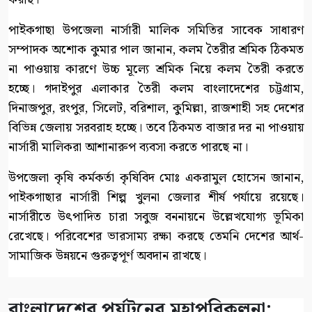
পাইকগাছা উপজেলা নার্সারী মালিক সমিতির সাবেক সাধারণ
সম্পাদক অশোক কুমার পাল জানান, কলম তৈরীর শ্রমিক ঠিকমত
না পাওয়ায় কারণে উচ্চ মূল্যে শ্রমিক নিয়ে কলম তৈরী করতে
হচ্ছে। গদাইপুর এলাকার তৈরী কলম বাংলাদেশের চট্টগ্রাম,
দিনাজপুর, রংপুর, সিলেট, বরিশাল, কুমিল্লা, রাজশাহী সহ দেশের
বিভিন্ন জেলায় সরবরাহ হচ্ছে। তবে ঠিকমত বাজার দর না পাওয়ায়
নার্সারী মালিকরা আশানারুপ ব্যবসা করতে পারছে না।
উপজেলা কৃষি কর্মকর্তা কৃষিবিদ মোঃ একরামুল হোসেন জানান,
পাইকগাছার নার্সারী শিল্প খুলনা জেলার শীর্ষ পর্যায়ে রয়েছে।
নার্সারীতে উৎপাদিত চারা সবুজ বননায়নে উল্লেখযোগ্য ভূমিকা
রেখেছে। পরিবেশের ভারসাম্য রক্ষা করছে তেমনি দেশের আর্থ-
সামাজিক উন্নয়নে গুরুত্বপূর্ণ অবদান রাখছে।
বাংলাদেশের পর্যটনের মহাপরিকল্পনা: