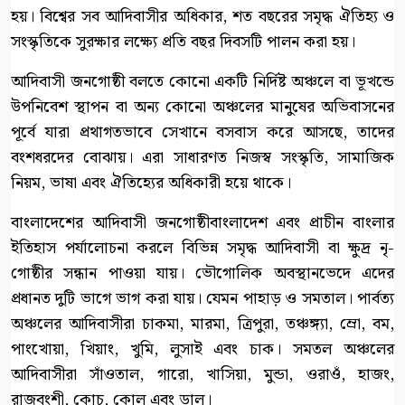
হয়। বিশ্বের সব আদিবাসীর অধিকার, শত বছরের সমৃদ্ধ ঐতিহ্য ও
সংস্কৃতিকে সুরক্ষার লক্ষ্যে প্রতি বছর দিবসটি পালন করা হয়।
আদিবাসী জনগোষ্ঠী বলতে কোনো একটি নির্দিষ্ট অঞ্চলে বা ভূখন্ডে
উপনিবেশ স্থাপন বা অন্য কোনো অঞ্চলের মানুষের অভিবাসনের
পূর্বে যারা প্রথাগতভাবে সেখানে বসবাস করে আসছে, তাদের
বংশধরদের বোঝায়। এরা সাধারণত নিজস্ব সংস্কৃতি, সামাজিক
নিয়ম, ভাষা এবং ঐতিহ্যের অধিকারী হয়ে থাকে।
বাংলাদেশের আদিবাসী জনগোষ্ঠীবাংলাদেশ এবং প্রাচীন বাংলার
ইতিহাস পর্যালোচনা করলে বিভিন্ন সমৃদ্ধ আদিবাসী বা ক্ষুদ্র নৃ-
গোষ্ঠীর সন্ধান পাওয়া যায়। ভৌগোলিক অবস্থানভেদে এদের
প্রধানত দুটি ভাগে ভাগ করা যায়। যেমন পাহাড় ও সমতাল। পার্বত্য
অঞ্চলের আদিবাসীরা চাকমা, মারমা, ত্রিপুরা, তঞ্চঙ্গ্যা, ম্রো, বম,
পাংখোয়া, খিয়াং, খুমি, লুসাই এবং চাক। সমতল অঞ্চলের
আদিবাসীরা সাঁওতাল, গারো, খাসিয়া, মুন্ডা, ওরাওঁ, হাজং,
রাজবংশী, কোচ, কোল এবং ডালু।