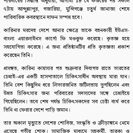
পরিবারের সিদ্ধান্ত অনুযায়ী, আগামী ১৮ মে ফজরের পর সকাল
৭টায় আব্দুল্লাপুর, গজারিয়া, মুন্সিগঞ্জে চতুর্থ জানাজা শেষে
পারিবারিক কবরস্থানে দাফন সম্পন্ন হবে।
কারিনার মরদেহ দেশে আনার ক্ষেত্রে তাকে বহনকারী ইউএস-
বাংলা এয়ারলাইনস কার্গো ফি মওকুফ করেছে। কৃতজ্ঞ হয়ে
সহযোগিতা করেছে। এ জন্য প্রতিষ্ঠানটির প্রতি কৃতজ্ঞতা প্রকাশ
করেছেন তিনি।
প্রসঙ্গত, কারিনা কায়সার গত শুক্রবার দিবাগত রাতে ভারতের
চেন্নাই–এর একটি হাসপাতালে চিকিৎসাধীন অবস্থায় মারা যান।
তিনি বেশ কিছুদিন ধরে লিভারজনিত জটিলতায় ভুগছিলেন এবং
উন্নত চিকিৎসার জন্য পরিবারের সদস্যদের সঙ্গে চেন্নাইয়ে
গিয়েছিলেন। তবে শেষ পর্যন্ত চিকিৎসকদের সব চেষ্টা ব্যর্থ করে
তিনি না ফেরার দেশে পাড়ি জমান।
তার অকাল মৃত্যুতে দেশের শোবিজ, সংস্কৃতি ও ক্রীড়াঙ্গনে নেমে
এসেছে গভীর শোক। সামাজিক মাধ্যমে সহকর্মী, তারকা ও