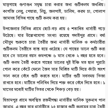
মাতৃগাছে গুণাগুন সমৃদ্ধ চারা করার জন্য গুটিকলম জনপ্রিয়।
কাগজি লেবু, পেয়ারা, লিচু, জলপাই, ডালিম, করম চা, গোলাপ
জামসহ বিভিন্ন গাছে গুটি কলম করা হয়।
উপজেলার বিভিন্ন গ্রামে ছোট-বড় প্রায় ৫ শতাধিত নার্সারী গড়ে
উঠেছে। যার উল্লেখযোগ্য সংখ্যা রয়েছে গদাইপুর গ্রামে। বর্ষা
মৌসুম শুরুতে চারা তৈরীর জন্য নার্সারী মালিক ও কর্মচারীরা
গুটিকলম তৈরীতে ব্যস্ত হয়ে ওঠেছে। যে গাছের ডালে গুটি করা
হবে সে ডালের বয়স কমপক্ষে ৬ মাস থেকে ২ বছর হতে হবে।
গুটি কলম তৈরী করতে গাছের ডালের দুই ইঞ্চি মত ছাল পুরাটা
গোল করে কেঁটে ফেলে জৈব সার মিশ্রিত মাটি দিয়ে কাঁটা অংশ
ভাল করে বেঁধে গুটি করতে হবে। মাটির গুটি সবসময় ভিজা
রাখতে হবে। মাটিতে পলিথিন দিয়ে শক্ত করে বেঁধে দিতে হবে। ১
মাসের মধ্যেই মাটির ভিতর থেকে শিকড় বেড় হয়।
হিতামপুর গ্রামে অবস্থিত রজনীগন্ধা নার্সারীর মালিক সুকনাথ পাল
জানান, এ বছর তার নার্সারীতে ২৫ হাজার গুটি কলমের চারা তৈরী