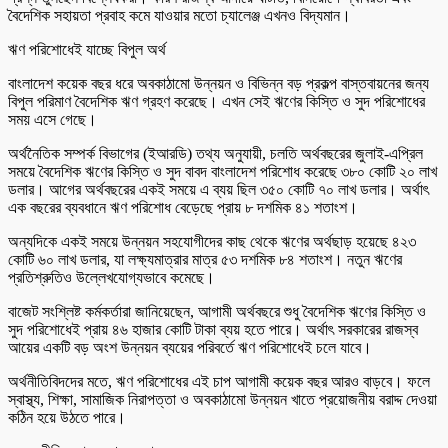
বৈদেশিক সহায়তা প্রবাহ কমে যাওয়ার মতো চ্যালেঞ্জ এখনও বিদ্যমান।
ঋণ পরিশোধেই যাচ্ছে বিপুল অর্থ
বাংলাদেশ কয়েক বছর ধরে অবকাঠামো উন্নয়ন ও বিভিন্ন বড় প্রকল্প বাস্তবায়নের জন্য
বিপুল পরিমাণ বৈদেশিক ঋণ গ্রহণ করেছে। এখন সেই ঋণের কিস্তি ও সুদ পরিশোধের
সময় এসে গেছে।
অর্থনৈতিক সম্পর্ক বিভাগের (ইআরডি) তথ্য অনুযায়ী, চলতি অর্থবছরের জুলাই-এপ্রিল
সময়ে বৈদেশিক ঋণের কিস্তি ও সুদ বাবদ বাংলাদেশ পরিশোধ করেছে ৩৮০ কোটি ২০ লাখ
ডলার। আগের অর্থবছরের একই সময়ে এ ব্যয় ছিল ৩৫০ কোটি ৭০ লাখ ডলার। অর্থাৎ
এক বছরের ব্যবধানে ঋণ পরিশোধ বেড়েছে প্রায় ৮ দশমিক ৪১ শতাংশ।
অন্যদিকে একই সময়ে উন্নয়ন সহযোগীদের কাছ থেকে ঋণের অর্থছাড় হয়েছে ৪২৩
কোটি ৬০ লাখ ডলার, যা লক্ষ্যমাত্রার মাত্র ৫৩ দশমিক ৮৪ শতাংশ। নতুন ঋণের
প্রতিশ্রুতিও উল্লেখযোগ্যভাবে কমেছে।
বাজেট সংশ্লিষ্ট কর্মকর্তারা জানিয়েছেন, আগামী অর্থবছরে শুধু বৈদেশিক ঋণের কিস্তি ও
সুদ পরিশোধেই প্রায় ৪৬ হাজার কোটি টাকা ব্যয় হতে পারে। অর্থাৎ সরকারের রাজস্ব
আয়ের একটি বড় অংশ উন্নয়ন ব্যয়ের পরিবর্তে ঋণ পরিশোধেই চলে যাবে।
অর্থনীতিবিদদের মতে, ঋণ পরিশোধের এই চাপ আগামী কয়েক বছর আরও বাড়বে। ফলে
স্বাস্থ্য, শিক্ষা, সামাজিক নিরাপত্তা ও অবকাঠামো উন্নয়ন খাতে প্রয়োজনীয় বরাদ্দ দেওয়া
কঠিন হয়ে উঠতে পারে।