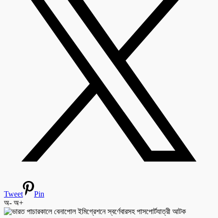
Tweet
Pin
অ-
অ+