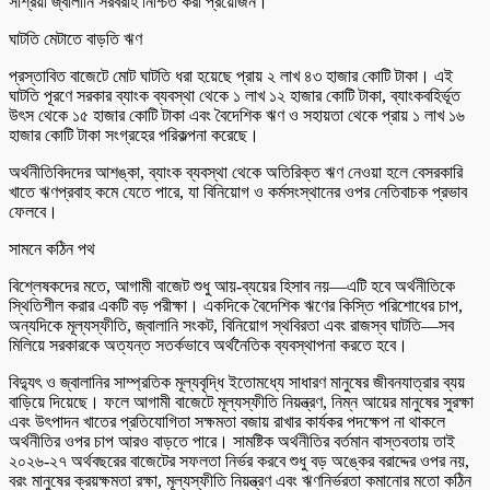
সাশ্রয়ী জ্বালানি সরবরাহ নিশ্চিত করা প্রয়োজন।’’
ঘাটতি মেটাতে বাড়তি ঋণ
প্রস্তাবিত বাজেটে মোট ঘাটতি ধরা হয়েছে প্রায় ২ লাখ ৪৩ হাজার কোটি টাকা। এই
ঘাটতি পূরণে সরকার ব্যাংক ব্যবস্থা থেকে ১ লাখ ১২ হাজার কোটি টাকা, ব্যাংকবহির্ভূত
উৎস থেকে ১৫ হাজার কোটি টাকা এবং বৈদেশিক ঋণ ও সহায়তা থেকে প্রায় ১ লাখ ১৬
হাজার কোটি টাকা সংগ্রহের পরিকল্পনা করেছে।
অর্থনীতিবিদদের আশঙ্কা, ব্যাংক ব্যবস্থা থেকে অতিরিক্ত ঋণ নেওয়া হলে বেসরকারি
খাতে ঋণপ্রবাহ কমে যেতে পারে, যা বিনিয়োগ ও কর্মসংস্থানের ওপর নেতিবাচক প্রভাব
ফেলবে।
সামনে কঠিন পথ
বিশ্লেষকদের মতে, আগামী বাজেট শুধু আয়-ব্যয়ের হিসাব নয়—এটি হবে অর্থনীতিকে
স্থিতিশীল করার একটি বড় পরীক্ষা। একদিকে বৈদেশিক ঋণের কিস্তি পরিশোধের চাপ,
অন্যদিকে মূল্যস্ফীতি, জ্বালানি সংকট, বিনিয়োগ স্থবিরতা এবং রাজস্ব ঘাটতি—সব
মিলিয়ে সরকারকে অত্যন্ত সতর্কভাবে অর্থনৈতিক ব্যবস্থাপনা করতে হবে।
বিদ্যুৎ ও জ্বালানির সাম্প্রতিক মূল্যবৃদ্ধি ইতোমধ্যে সাধারণ মানুষের জীবনযাত্রার ব্যয়
বাড়িয়ে দিয়েছে। ফলে আগামী বাজেটে মূল্যস্ফীতি নিয়ন্ত্রণ, নিম্ন আয়ের মানুষের সুরক্ষা
এবং উৎপাদন খাতের প্রতিযোগিতা সক্ষমতা বজায় রাখার কার্যকর পদক্ষেপ না থাকলে
অর্থনীতির ওপর চাপ আরও বাড়তে পারে। সামষ্টিক অর্থনীতির বর্তমান বাস্তবতায় তাই
২০২৬-২৭ অর্থবছরের বাজেটের সফলতা নির্ভর করবে শুধু বড় অঙ্কের বরাদ্দের ওপর নয়,
বরং মানুষের ক্রয়ক্ষমতা রক্ষা, মূল্যস্ফীতি নিয়ন্ত্রণ এবং ঋণনির্ভরতা কমানোর মতো কঠিন