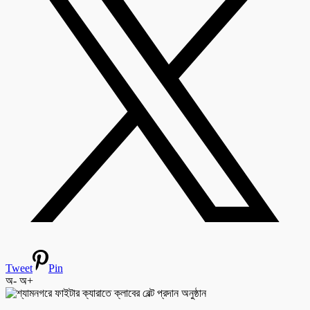
Tweet
Pin
অ-
অ+