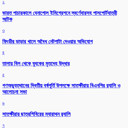
২
ভারত পাচারকালে বেনাপোল ইমিগ্রেশনে স্বর্ণেবারসহ পাসপোর্টযাত্রী
আটক
৩
ফিংড়ীর ডাড়ার খালে অবৈধ নেটপাটা দেওয়ার অভিযোগ
৪
তালায় বিল থেকে যুবকের মৃতদেহ উদ্ধার
৫
গণঅভ্যুত্থানের দ্বিতীয় বর্ষপূর্তি উপলক্ষে সাতক্ষীরায় বিএনপির র‌্যালি ও
আলোচনা সভা
৬
সাতক্ষীরায় ছাত্রশিবিরের ম্যারাথন র‌্যালি
৭