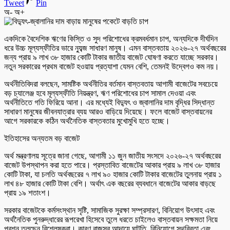
Tweet
Pin
অ-
অ+
একদিকে বৈদেশিক ঋণের কিস্তি ও সুদ পরিশোধের ক্রমবর্ধমান চাপ, অন্যদিকে দীর্ঘদিন
ধরে উচ্চ মূল্যস্ফীতির ভারে ন্যুব্জ সাধারণ মানুষ। এমন বাস্তবতায় ২০২৬-২৭ অর্থবছরের
জন্য প্রায় ৯ লাখ ৩৮ হাজার কোটি টাকার জাতীয় বাজেট ঘোষণা করতে যাচ্ছে সরকার।
নতুন সরকারের প্রথম বাজেট হওয়ায় প্রত্যাশা যেমন বেশি, তেমনই উদ্বেগও কম নয়।
অর্থনীতিবিদরা বলছেন, সামষ্টিক অর্থনীতির বর্তমান বাস্তবতায় আগামী বাজেটের সবচেয়ে
বড় চ্যালেঞ্জ হবে মূল্যস্ফীতি নিয়ন্ত্রণ, ঋণ পরিশোধের চাপ সামাল দেওয়া এবং
অর্থনীতিতে গতি ফিরিয়ে আনা। এর মধ্যেই বিদ্যুৎ ও জ্বালানির দাম বৃদ্ধির সিদ্ধান্ত
সাধারণ মানুষের জীবনযাত্রার ব্যয় আরও বাড়িয়ে দিয়েছে। ফলে বাজেট বাস্তবায়নের
আগে সরকারকে কঠিন অর্থনৈতিক বাস্তবতার মুখোমুখি হতে হচ্ছে।
ইতিহাসের অন্যতম বড় বাজেট
অর্থ মন্ত্রণালয় সূত্রে জানা গেছে, আগামী ১১ জুন জাতীয় সংসদে ২০২৬-২৭ অর্থবছরের
বাজেট উপস্থাপন করা হতে পারে। প্রস্তাবিত বাজেটের আকার প্রায় ৯ লাখ ৩৮ হাজার
কোটি টাকা, যা চলতি অর্থবছরের ৭ লাখ ৯০ হাজার কোটি টাকার বাজেটের তুলনায় প্রায় ১
লাখ ৪৮ হাজার কোটি টাকা বেশি। অর্থাৎ এক বছরের ব্যবধানে বাজেটের আকার বাড়ছে
প্রায় ১৯ শতাংশ।
সরকার বাজেটকে কর্মসংস্থান সৃষ্টি, সামাজিক সুরক্ষা সম্প্রসারণ, বিনিয়োগ উৎসাহ এবং
অর্থনৈতিক পুনরুদ্ধারের রূপরেখা হিসেবে তুলে ধরতে চাইলেও বাস্তবায়ন সক্ষমতা নিয়ে
প্রশ্ন তুলছেন বিশ্লেষকরা। কারণ রাজস্ব আদায়ে ঘাটতি, বিনিয়োগে স্থবিরতা এবং