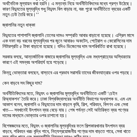
অর্থনৈতিক মূল্যায়ন করা হয়নি। এ মন্তব্য নিয়ে অর্থনীতিবিদদের মধ্যে প্রশ্ন উঠেছে।
কারণ বিদ্যুতের মূল্যবৃদ্ধি শুধু বিদ্যুৎ বিল বাড়ায় না, বরং পুরো অর্থনীতিতে ব্যয়ের একটি
নতুন ঢেউ তৈরি করে।’’
জ্বালানির নতুন ধাক্কা
বিদ্যুতের পাশাপাশি জ্বালানি তেলের দামও সম্প্রতি আবার বাড়ানো হয়েছে। এপ্রিল মাসে
এক দফা বড় ধরনের মূল্যবৃদ্ধির পর জুনে আবারও অকটেন, পেট্রোল ও কেরোসিনের দাম
লিটারপ্রতি ৫ টাকা বাড়ানো হয়েছে। যদিও ডিজেলের দাম অপরিবর্তিত রাখা হয়েছে।
সরকার বলছে, আন্তর্জাতিক বাজারে জ্বালানির মূল্যবৃদ্ধি এবং মধ্যপ্রাচ্যের অস্থিরতার
কারণে এই সমন্বয় অপরিহার্য হয়ে পড়েছে।
কিন্তু ভোক্তারা বলছেন, বাস্তবে এর প্রভাব সরাসরি তাদের জীবনযাত্রার ওপর পড়ছে।
কেন বাড়বে সব কিছুর দাম?
অর্থনীতিবিদদের মতে, বিদ্যুৎ ও জ্বালানির মূল্যবৃদ্ধি অর্থনীতিতে একটি ‘চেইন
রিঅ্যাকশন’ তৈরি করে। ঢাকা বিশ্ববিদ্যালয়ের অর্থনীতি বিভাগের অধ্যাপক ড. এম এম
আকাশ বলেন, জ্বালানি ও বিদ্যুতের দাম বাড়লে কৃষি, শিল্প, পরিবহন, বিপণন এবং সেবা
খাত— সবখানেই উৎপাদন ব্যয় বেড়ে যায়। শেষ পর্যন্ত সেই অতিরিক্ত ব্যয় পণ্যের
দামের মাধ্যমে ভোক্তার ওপর চাপানো হয়।
বিশেষজ্ঞদের মতে, বিদ্যুৎ ও জ্বালানির মূল্যবৃদ্ধির ফলে শিল্পকারখানার উৎপাদন ব্যয়
বাড়বে, পরিবহন খরচ বৃদ্ধি পাবে, নিত্যপ্রয়োজনীয় পণ্যের দাম বাড়তে পারে, সেবা খাতে
ব্যয় বৃদ্ধি পাবে এবং মূল্যস্ফীতি নিয়ন্ত্রণ আরও কঠিন হবে।