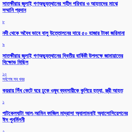
সাতক্ষীরায় জুলাই গণঅভ্যুত্থানের শহীদ পরিবার ও আহতদের মাঝে
সম্মানি প্রদান
৮
নদী থেকে অবৈধ ভাবে বালু উত্তোলনের দায়ে ৫০ হাজার টাকা জরিমানা
৯
সাতক্ষীরায় জুলাই গণঅভ্যুত্থানের দ্বিতীয় বার্ষিকী উপলক্ষে জামায়াতের
বিক্ষোভ মিছিল
১০
সর্বশেষ সব খবর
কয়রায় সিঁধ কেটে ঘরে ঢুকে ওষুধ ব্যবসায়ীকে কুপিয়ে হত্যা, স্ত্রী আহত
১
পাটকেলঘাটা আল-আমিন ফাজিল মাদ্রাসা অ্যালামনাই অ্যাসোসিয়েশনের
ঈদ পুনর্মিলনী
২