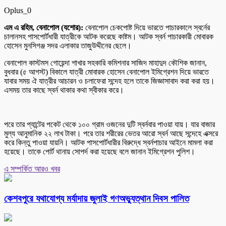
Oplus_0
এম এ রহিম, বেনাপোল (যশোর):
বেনাপোল চেকপোষ্ট দিয়ে ভারতে পাচারকালে স্বর্নের
চালানসহ পাসপোর্টধারী যাত্রীকে আটক করেছে কাষ্টম। আটক স্বর্ন পাচারকারী মোবারক
হোসেন মুনসিগঞ্জ সদর এলাকার তাজুউদ্দীনের ছেলে।
বেনাপোল কাস্টমস গোয়েন্দা শাখার সহকারি কমিশনার সাজিদ মাহাদুদ কৌশিক জানান,
বুধবার (৫ আগস্ট) বিকালে যাত্রী মোবারক হোসেন বেনাপোল ইমিগ্রেশন দিয়ে ভারতে
যাবার সময় ঐ যাত্রীর আচারন ও চলাফেরা সন্দেহ হলে তাকে জিজ্ঞাসাবাদ করা করা হয়।
এসময় তার কাছে স্বর্ন থাকার কথা স্বীকার করে।
পরে তার প্যান্টের পকেট থেকে ১০০ গ্রাম ওজনের দুটি স্বর্নবার পাওয়া যায়। যার বাজার
মুল্য আনুমানিক ২২ লাখ টাকা। পরে তার শরীরের ভেতর আরো স্বর্ন আছে সন্দেহে এক্সরে
করে কিন্তু পাওয়া যায়নি। আটক পাসপোর্টধারীর বিরুদ্ধে স্বর্নপাচার আইনে মামলা করা
হয়েছে। তাকে পোর্ট থানায় সোপর্দ করা হয়েছে বলে জানান ইমিগ্রেশন পুলিশ।
এ সম্পর্কিত আরও খবর
কেশবপুরে যথাযোগ্য মর্যাদায় জুলাই গণঅভ্যুত্থান দিবস পালিত