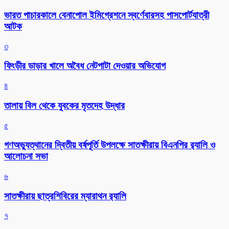
ভারত পাচারকালে বেনাপোল ইমিগ্রেশনে স্বর্ণেবারসহ পাসপোর্টযাত্রী
আটক
৩
ফিংড়ীর ডাড়ার খালে অবৈধ নেটপাটা দেওয়ার অভিযোগ
৪
তালায় বিল থেকে যুবকের মৃতদেহ উদ্ধার
৫
গণঅভ্যুত্থানের দ্বিতীয় বর্ষপূর্তি উপলক্ষে সাতক্ষীরায় বিএনপির র‌্যালি ও
আলোচনা সভা
৬
সাতক্ষীরায় ছাত্রশিবিরের ম্যারাথন র‌্যালি
৭