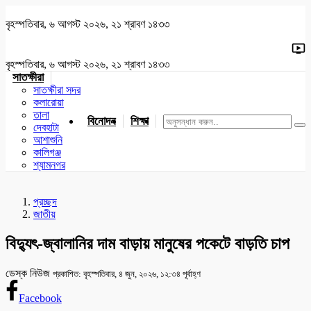
বৃহস্পতিবার, ৬ আগস্ট ২০২৬, ২১ শ্রাবণ ১৪৩৩
বৃহস্পতিবার, ৬ আগস্ট ২০২৬, ২১ শ্রাবণ ১৪৩৩
সাতক্ষীরা
সাতক্ষীরা সদর
কলারোয়া
তালা
বিনোদন
শিক্ষা
খেলাধুলা
জাতীয়
খুলনা
যশোর
দেবহাটা
আশাশুনি
কালিগঞ্জ
শ্যামনগর
প্রচ্ছদ
জাতীয়
বিদ্যুৎ-জ্বালানির দাম বাড়ায় মানুষের পকেটে বাড়তি চাপ
ডেস্ক নিউজ
প্রকাশিত: বৃহস্পতিবার, ৪ জুন, ২০২৬, ১২:৩৪ পূর্বাহ্ণ
Facebook