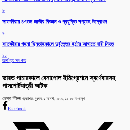
৮
সাতক্ষীরায় ৪৭তম জাতীয় বিজ্ঞান ও প্রযুক্তি সপ্তাহ উদ্বোধন
৯
সাতক্ষীরায় গহনা ছিনতাইকালে দুর্বৃত্তের ইটের আঘাতে নারী নিহত
১০
জনপ্রিয় সব খবর
ভারত পাচারকালে বেনাপোল ইমিগ্রেশনে স্বর্ণেবারসহ
পাসপোর্টযাত্রী আটক
ডেস্ক নিউজ
প্রকাশিত: বুধবার, ৫ আগস্ট, ২০২৬, ১১:৩০ অপরাহ্ণ
Facebook