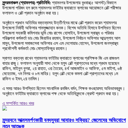
সুন্দরবনাঞ্চল (শ্যামনগর) প্রতিনিধি:
শ্যামনগর উপজেলায় বুধবার(৫ আগস্ট) বিকালে
উপজেলা পরিষদ হল রুমে শ্যামনগর ফাইটার ক্যারাতে ক্লাবের আয়োজনে বেল্ট পরীক্ষার
ফলাফল ও বেল্ট প্রদান অনুষ্ঠান করা হয়।
অনুষ্ঠানে প্রধান অতিথির বক্তব্যসহ উত্তীর্ণদের মাঝে বেল্ট প্রদান করেন শ্যামনগর
উপজেলা নির্বাহী অফিসার শামসুজ্জাহান কনক। বিশেষ অতিথি হিসাবে উপস্থিত ছিলেন
উপজেলা সহকারী কমিশনার ভূমি মোঃ রাশেদ হোসাইন, উপজেলা স্বাস্থ্য ও পরিবার
পরিকল্পনা কর্মকর্তা ডাঃ মোঃ জিয়াউর রহমান, উপজেলা নির্বাচন অফিসার আব্দুল্লাহ আল
মামুন, উপজেলা সমাজসেবা অফিসার এস এম দেলোয়ার হোসেন, উপজেলা জনস্বাস্থ্য
প্রকৌশলী কর্মকর্তা মোঃ মোস্তাফিজুর রহমান।
স্বাগত বক্তব্য রাখেন শ্যামনগর ফাইটার ক্যারাতে ক্লাবের প্রশিক্ষক জি এম রাজগুল
বাহার রাজু। ফলাফল অনুযায়ী সাদা থেকে হলুদ বেল্ট প্রাপ্তদের মধ্যে প্রথম হয়েছেন
রাফিন, মাইনুল বুশরা, ২য় রাহাত, ৩য় তৈয়েব, ৪র্থ আজমাইন ও আফিফ, ৫ম মাইশা, ৬ষ্ঠ
মেহেতাজ, ৭ম নিলয় ও ৮ম মাহির। হলুদ বেল্ট থেকে কমলা বেল্ট প্রাপ্তদের মধ্যে ১ম
রাফিন ও ইমন,২য় তামিম।
এ সময় আরও উপস্থিত ছিলেন সাংবাদিক রনজিৎ বর্মন, শিক্ষক কওছারসহ অভিভাবকবৃন্দ।
অনুষ্ঠানে ফাইটার ক্যারাতে ক্লাবের পক্ষ থেকে অতিথিবৃন্দকে ক্রেস্ট প্রদান করা হয়।
এ সম্পর্কিত আরও খবর
সুন্দরবনে আত্মসমর্পণকারী বনদস্যুরা আবারও সক্রিয়? জেলেদের অভিযোগে
নতুন আতঙ্ক