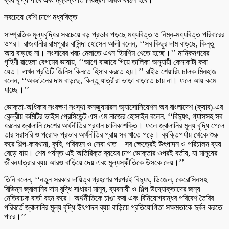
সবচেয়ে বেশি চাপে মধ্যবিত্ত
সাম্প্রতিক মূল্যবৃদ্ধির সবচেয়ে বড় প্রভাব পড়ছে মধ্যবিত্ত ও নিম্ন-মধ্যবিত্ত পরিবারের
ওপর। রাজধানীর রামপুরার বাসিন্দা হোসেন আলী বলেন, ‘‘সব কিছুর দাম বাড়ছে, কিন্তু
আয় বাড়ছে না। সংসারের খরচ মেলাতে এখন হিমশিম খেতে হচ্ছে।’’ মানিকনগরের
গৃহিণী রাহেলা বেগমের ভাষায়, ‘‘আগে বাজারে গিয়ে তালিকা অনুযায়ী কেনাকাটা করা
যেত। এখন প্রতিটি জিনিস কিনতে হিসাব করতে হয়।’’ রাইড শেয়ারিং চালক মিনহাজ
বলেন, ‘‘অকটেনের দাম বাড়ছে, কিন্তু যাত্রীরা ভাড়া বাড়াতে চায় না। ফলে আয় কমে
যাচ্ছে।’’
ভোক্তা-অধিকার সংরক্ষণ সংস্থা কনজ্যুমারস অ্যাসোসিয়েশন অব বাংলাদেশ (ক্যাব)-এর
কেন্দ্রীয় কমিটির ভাইস প্রেসিডেন্ট এস এম নাজের হোসাইন বলেন, ‘‘বিদ্যুৎ, গ্যাসসহ সব
ধরনের জ্বালানি দেশের অর্থনীতির প্রধান চালিকাশক্তি। ফলে জ্বালানির মূল্য বৃদ্ধি পেলে
তার সরাসরি ও পরোক্ষ প্রভাব অর্থনীতির প্রায় সব খাতে পড়ে। ব্যক্তিপর্যায় থেকে শুরু
করে শিল্প-কারখানা, কৃষি, পরিবহন ও সেবা খাত—সব ক্ষেত্রেই উৎপাদন ও পরিচালন ব্যয়
বেড়ে যায়। শেষ পর্যন্ত এই অতিরিক্ত ব্যয়ের চাপ ভোক্তার ওপরই বর্তায়, যা মানুষের
জীবনযাত্রার ব্যয় আরও বাড়িয়ে দেয় এবং মূল্যস্ফীতিকে উসকে দেয়।’’
তিনি বলেন, ‘‘নতুন সরকার দায়িত্ব গ্রহণের পরপরই বিদ্যুৎ, ডিজেল, কেরোসিনসহ
বিভিন্ন জ্বালানির দাম বৃদ্ধি সাধারণ মানুষ, ব্যবসায়ী ও শিল্প উদ্যোক্তাদের জন্য
নেতিবাচক বার্তা বহন করে। অর্থনীতিকে চাঙা করা এবং বিনিয়োগবান্ধব পরিবেশ তৈরির
পরিবর্তে জ্বালানির মূল্য বৃদ্ধি উৎপাদন ব্যয় বাড়িয়ে প্রতিযোগিতা সক্ষমতাকে দুর্বল করতে
পারে।’’