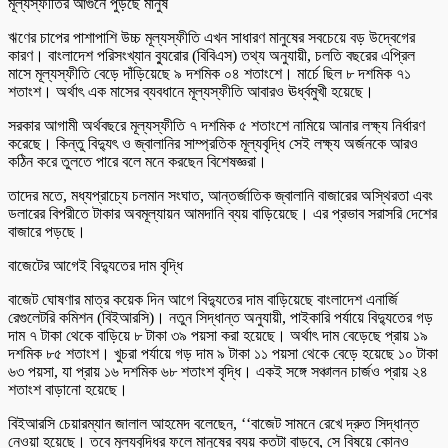
মূল্যস্ফীতির আগুনে পুড়ছে মানুষ
ঋণের চাপের পাশাপাশি উচ্চ মূল্যস্ফীতি এখন সাধারণ মানুষের সবচেয়ে বড় উদ্বেগের
কারণ। বাংলাদেশ পরিসংখ্যান ব্যুরোর (বিবিএস) তথ্য অনুযায়ী, চলতি বছরের এপ্রিল
মাসে মূল্যস্ফীতি বেড়ে দাঁড়িয়েছে ৯ দশমিক ০৪ শতাংশে। মার্চে ছিল ৮ দশমিক ৭১
শতাংশ। অর্থাৎ এক মাসের ব্যবধানে মূল্যস্ফীতি আবারও ঊর্ধ্বমুখী হয়েছে।
সরকার আগামী অর্থবছরে মূল্যস্ফীতি ৭ দশমিক ৫ শতাংশে নামিয়ে আনার লক্ষ্য নির্ধারণ
করেছে। কিন্তু বিদ্যুৎ ও জ্বালানির সাম্প্রতিক মূল্যবৃদ্ধি সেই লক্ষ্য অর্জনকে আরও
কঠিন করে তুলতে পারে বলে মনে করছেন বিশেষজ্ঞরা।
তাদের মতে, মধ্যপ্রাচ্যে চলমান সংঘাত, আন্তর্জাতিক জ্বালানি বাজারের অস্থিরতা এবং
ডলারের বিপরীতে টাকার অবমূল্যায়ন আমদানি ব্যয় বাড়িয়েছে। এর প্রভাব সরাসরি দেশের
বাজারে পড়ছে।
বাজেটের আগেই বিদ্যুতের দাম বৃদ্ধি
বাজেট ঘোষণার মাত্র কয়েক দিন আগে বিদ্যুতের দাম বাড়িয়েছে বাংলাদেশ এনার্জি
রেগুলেটরি কমিশন (বিইআরসি)। নতুন সিদ্ধান্ত অনুযায়ী, পাইকারি পর্যায়ে বিদ্যুতের গড়
দাম ৭ টাকা থেকে বাড়িয়ে ৮ টাকা ৩৯ পয়সা করা হয়েছে। অর্থাৎ দাম বেড়েছে প্রায় ১৯
দশমিক ৮৫ শতাংশ। খুচরা পর্যায়ে গড় দাম ৯ টাকা ১১ পয়সা থেকে বেড়ে হয়েছে ১০ টাকা
৬৩ পয়সা, যা প্রায় ১৬ দশমিক ৬৮ শতাংশ বৃদ্ধি। একই সঙ্গে সঞ্চালন চার্জও প্রায় ২৪
শতাংশ বাড়ানো হয়েছে।
বিইআরসি চেয়ারম্যান জালাল আহমেদ বলেছেন, ‘‘বাজেট সামনে রেখে দ্রুত সিদ্ধান্ত
নেওয়া হয়েছে। তবে মূল্যবৃদ্ধির ফলে মানুষের ব্যয় কতটা বাড়বে, সে বিষয়ে কোনও