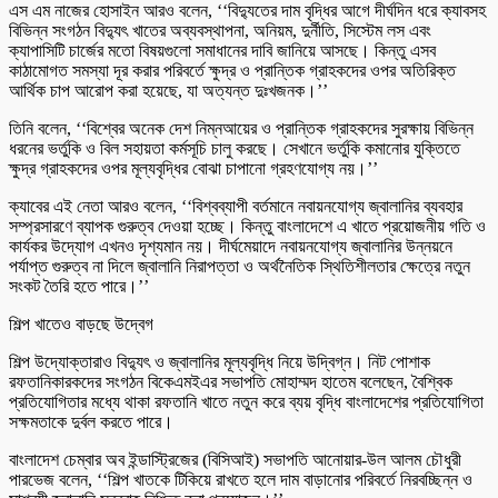
এস এম নাজের হোসাইন আরও বলেন, ‘‘বিদ্যুতের দাম বৃদ্ধির আগে দীর্ঘদিন ধরে ক্যাবসহ
বিভিন্ন সংগঠন বিদ্যুৎ খাতের অব্যবস্থাপনা, অনিয়ম, দুর্নীতি, সিস্টেম লস এবং
ক্যাপাসিটি চার্জের মতো বিষয়গুলো সমাধানের দাবি জানিয়ে আসছে। কিন্তু এসব
কাঠামোগত সমস্যা দূর করার পরিবর্তে ক্ষুদ্র ও প্রান্তিক গ্রাহকদের ওপর অতিরিক্ত
আর্থিক চাপ আরোপ করা হয়েছে, যা অত্যন্ত দুঃখজনক।’’
তিনি বলেন, ‘‘বিশ্বের অনেক দেশ নিম্নআয়ের ও প্রান্তিক গ্রাহকদের সুরক্ষায় বিভিন্ন
ধরনের ভর্তুকি ও বিল সহায়তা কর্মসূচি চালু করছে। সেখানে ভর্তুকি কমানোর যুক্তিতে
ক্ষুদ্র গ্রাহকদের ওপর মূল্যবৃদ্ধির বোঝা চাপানো গ্রহণযোগ্য নয়।’’
ক্যাবের এই নেতা আরও বলেন, ‘‘বিশ্বব্যাপী বর্তমানে নবায়নযোগ্য জ্বালানির ব্যবহার
সম্প্রসারণে ব্যাপক গুরুত্ব দেওয়া হচ্ছে। কিন্তু বাংলাদেশে এ খাতে প্রয়োজনীয় গতি ও
কার্যকর উদ্যোগ এখনও দৃশ্যমান নয়। দীর্ঘমেয়াদে নবায়নযোগ্য জ্বালানির উন্নয়নে
পর্যাপ্ত গুরুত্ব না দিলে জ্বালানি নিরাপত্তা ও অর্থনৈতিক স্থিতিশীলতার ক্ষেত্রে নতুন
সংকট তৈরি হতে পারে।’’
শিল্প খাতেও বাড়ছে উদ্বেগ
শিল্প উদ্যোক্তারাও বিদ্যুৎ ও জ্বালানির মূল্যবৃদ্ধি নিয়ে উদ্বিগ্ন। নিট পোশাক
রফতানিকারকদের সংগঠন বিকেএমইএর সভাপতি মোহাম্মদ হাতেম বলেছেন, বৈশ্বিক
প্রতিযোগিতার মধ্যে থাকা রফতানি খাতে নতুন করে ব্যয় বৃদ্ধি বাংলাদেশের প্রতিযোগিতা
সক্ষমতাকে দুর্বল করতে পারে।
বাংলাদেশ চেম্বার অব ইন্ডাস্ট্রিজের (বিসিআই) সভাপতি আনোয়ার-উল আলম চৌধুরী
পারভেজ বলেন, ‘‘শিল্প খাতকে টিকিয়ে রাখতে হলে দাম বাড়ানোর পরিবর্তে নিরবচ্ছিন্ন ও