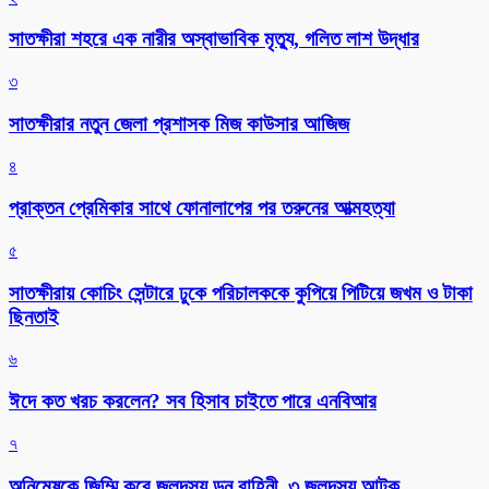
সাতক্ষীরা শহরে এক নারীর অস্বাভাবিক মৃত্যু, গলিত লাশ উদ্ধার
৩
সাতক্ষীরার নতুন জেলা প্রশাসক মিজ কাউসার আজিজ
৪
প্রাক্তন প্রেমিকার সাথে ফোনালাপের পর তরুনের আত্মহত্যা
৫
সাতক্ষীরায় কোচিং সেন্টারে ঢুকে পরিচালককে কুপিয়ে পিটিয়ে জখম ও টাকা
ছিনতাই
৬
ঈদে কত খরচ করলেন? সব হিসাব চাইতে পারে এনবিআর
৭
অনিমেষকে জিম্মি করে জলদস্যু ডন বাহিনী, ৩ জলদস্যু আটক