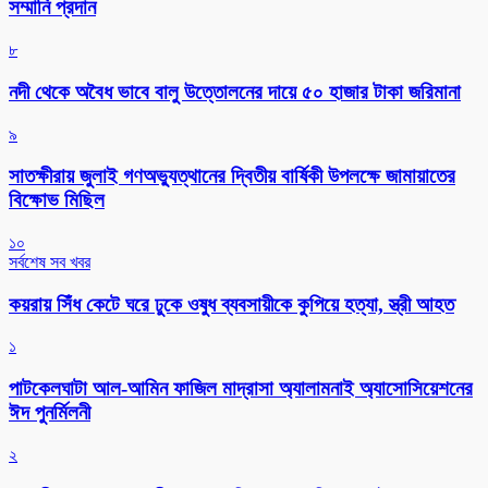
সম্মানি প্রদান
৮
নদী থেকে অবৈধ ভাবে বালু উত্তোলনের দায়ে ৫০ হাজার টাকা জরিমানা
৯
সাতক্ষীরায় জুলাই গণঅভ্যুত্থানের দ্বিতীয় বার্ষিকী উপলক্ষে জামায়াতের
বিক্ষোভ মিছিল
১০
সর্বশেষ সব খবর
কয়রায় সিঁধ কেটে ঘরে ঢুকে ওষুধ ব্যবসায়ীকে কুপিয়ে হত্যা, স্ত্রী আহত
১
পাটকেলঘাটা আল-আমিন ফাজিল মাদ্রাসা অ্যালামনাই অ্যাসোসিয়েশনের
ঈদ পুনর্মিলনী
২