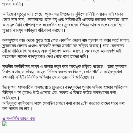
পাওয়া যায়নি।
অভিযোগ সূত্রে জানা গেছে, শ্যামনগর উপজেলার বুড়িগোয়ালিনী এলাকার গনি সানার
ছেলে ননে সানা, লোকমানের ছেলে বাবু এবং দাতিনাখালী এলাকার মনতেজ সরদারের ছেলে
আসাদুল (ননি গোপাল) গত কয়েকদিন ধরে সুন্দরবনের বিভিন্ন ডাকাত দলের সঙ্গে মিশে
পুনরায় বনদস্যু কার্যক্রম পরিচালনা করছেন।
বনদস্যুদের কাছ থেকে মুক্ত হয়ে ফেরা একাধিক জেলে নাম প্রকাশ না করার শর্তে জানান,
সুন্দরবনের ভেতরে এখনও কয়েকটি সশস্ত্র ডাকাত দল সক্রিয় রয়েছে। তারা জেলেদের
নৌকা থামিয়ে জিম্মি করছে এবং মুক্তিপণ আদায় করছে। এসব দলে আত্মসমর্পণকারী
কয়েকজন সাবেক বনদস্যুকেও দেখা গেছে বলে তাদের দাবি।
স্থানীয় বনজীবীদের মধ্যে এ ঘটনায় নতুন করে আতঙ্ক ছড়িয়ে পড়েছে। তারা সুন্দরবনে
নিরাপদে মাছ ও কাঁকড়া আহরণ নিশ্চিত করতে বন বিভাগ, কোস্টগার্ড ও আইনশৃঙ্খলা
রক্ষাকারী বাহিনীর নিয়মিত অভিযান জোরদারের দাবি জানিয়েছেন।
উল্লেখ্য, সাম্প্রতিক মাসগুলোতে সুন্দরবনে বনদস্যুদের পুনরায় সক্রিয় হওয়ার অভিযোগ
বিভিন্ন গণমাধ্যমেও উঠে এসেছে এবং সরকার এ বিষয়ে কঠোর অবস্থানের কথা
জানিয়েছে।
অভিযুক্ত ব্যক্তিদের সাথে মোবাইল ফোনে কথা বলার চেষ্টা করলেও তাদের সাথে কথা
বলা সম্ভব হয় নাই।
এ সম্পর্কিত আরও খবর