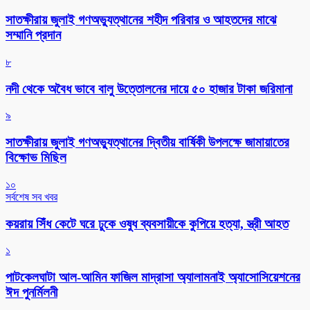
সাতক্ষীরায় জুলাই গণঅভ্যুত্থানের শহীদ পরিবার ও আহতদের মাঝে
সম্মানি প্রদান
৮
নদী থেকে অবৈধ ভাবে বালু উত্তোলনের দায়ে ৫০ হাজার টাকা জরিমানা
৯
সাতক্ষীরায় জুলাই গণঅভ্যুত্থানের দ্বিতীয় বার্ষিকী উপলক্ষে জামায়াতের
বিক্ষোভ মিছিল
১০
সর্বশেষ সব খবর
কয়রায় সিঁধ কেটে ঘরে ঢুকে ওষুধ ব্যবসায়ীকে কুপিয়ে হত্যা, স্ত্রী আহত
১
পাটকেলঘাটা আল-আমিন ফাজিল মাদ্রাসা অ্যালামনাই অ্যাসোসিয়েশনের
ঈদ পুনর্মিলনী