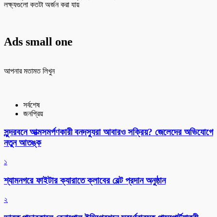
লক্ষ্যগুলো কতটা অর্জন করা যায়
Ads small one
আপনার মতামত লিখুন
সর্বশেষ
জনপ্রিয়
সুন্দরবনে আত্মসমর্পণকারী বনদস্যুরা আবারও সক্রিয়? জেলেদের অভিযোগে
নতুন আতঙ্ক
১
শ্যামনগরে ফাইটার ক্যারাতে ক্লাবের বেল্ট প্রদান অনুষ্ঠান
২