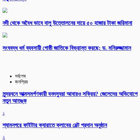
নদী থেকে অবৈধ ভাবে বালু উত্তোলনের দায়ে ৫০ হাজার টাকা জরিমানা
সংঘবদ্ধ ধর্ম ব্যবসায়ী গোষ্ঠী জাতিকে বিভ্রান্ত করছে: ড. মনিরুজ্জামান
সর্বশেষ
জনপ্রিয়
সুন্দরবনে আত্মসমর্পণকারী বনদস্যুরা আবারও সক্রিয়? জেলেদের অভিযোগে
নতুন আতঙ্ক
১
শ্যামনগরে ফাইটার ক্যারাতে ক্লাবের বেল্ট প্রদান অনুষ্ঠান
২