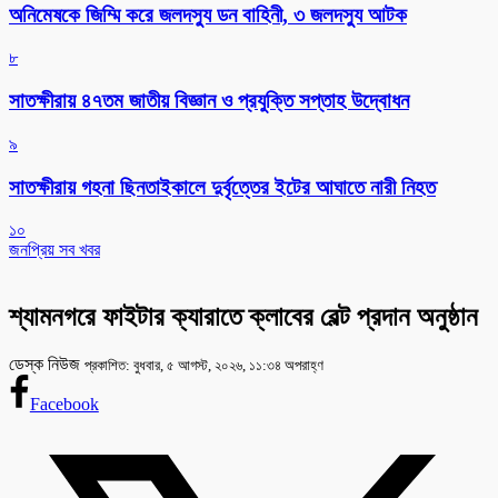
অনিমেষকে জিম্মি করে জলদস্যু ডন বাহিনী, ৩ জলদস্যু আটক
৮
সাতক্ষীরায় ৪৭তম জাতীয় বিজ্ঞান ও প্রযুক্তি সপ্তাহ উদ্বোধন
৯
সাতক্ষীরায় গহনা ছিনতাইকালে দুর্বৃত্তের ইটের আঘাতে নারী নিহত
১০
জনপ্রিয় সব খবর
শ্যামনগরে ফাইটার ক্যারাতে ক্লাবের বেল্ট প্রদান অনুষ্ঠান
ডেস্ক নিউজ
প্রকাশিত: বুধবার, ৫ আগস্ট, ২০২৬, ১১:৩৪ অপরাহ্ণ
Facebook