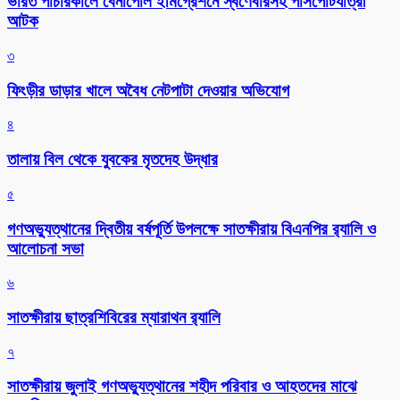
ভারত পাচারকালে বেনাপোল ইমিগ্রেশনে স্বর্ণেবারসহ পাসপোর্টযাত্রী
আটক
৩
ফিংড়ীর ডাড়ার খালে অবৈধ নেটপাটা দেওয়ার অভিযোগ
৪
তালায় বিল থেকে যুবকের মৃতদেহ উদ্ধার
৫
গণঅভ্যুত্থানের দ্বিতীয় বর্ষপূর্তি উপলক্ষে সাতক্ষীরায় বিএনপির র‌্যালি ও
আলোচনা সভা
৬
সাতক্ষীরায় ছাত্রশিবিরের ম্যারাথন র‌্যালি
৭
সাতক্ষীরায় জুলাই গণঅভ্যুত্থানের শহীদ পরিবার ও আহতদের মাঝে