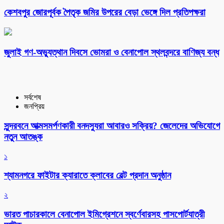
কেশবপুর জোরপূর্বক পৈতৃক জমির উপরের বেড়া ভেঙ্গে দিল প্রতিপক্ষরা
‎জুলাই গণ-অভ্যুত্থান দিবসে ভোমরা ও বেনাপোল স্থলবন্দরে বাণিজ্য বন্ধ
সর্বশেষ
জনপ্রিয়
সুন্দরবনে আত্মসমর্পণকারী বনদস্যুরা আবারও সক্রিয়? জেলেদের অভিযোগে
নতুন আতঙ্ক
১
শ্যামনগরে ফাইটার ক্যারাতে ক্লাবের বেল্ট প্রদান অনুষ্ঠান
২
ভারত পাচারকালে বেনাপোল ইমিগ্রেশনে স্বর্ণেবারসহ পাসপোর্টযাত্রী