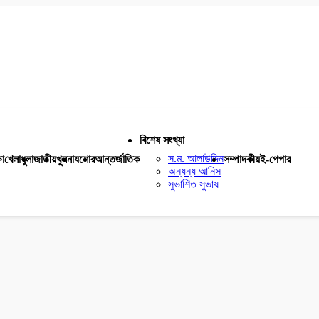
বিশেষ সংখ্যা
স.ম. আলাউদ্দিন
ষা
খেলাধুলা
জাতীয়
খুলনা
যশোর
আন্তর্জাতিক
সম্পাদকীয়
ই-পেপার
অন্যন্য আনিস
সুভাশিত সুভাষ