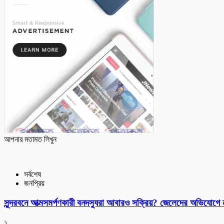
আপনার মতামত লিখুন
সর্বশেষ
জনপ্রিয়
সুন্দরবনে আত্মসমর্পণকারী বনদস্যুরা আবারও সক্রিয়? জেলেদের অভিযোগে
১