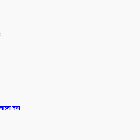
ক
 আলোচনা সভা