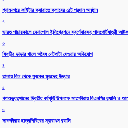
শ্যামনগরে ফাইটার ক্যারাতে ক্লাবের বেল্ট প্রদান অনুষ্ঠান
২
ভারত পাচারকালে বেনাপোল ইমিগ্রেশনে স্বর্ণেবারসহ পাসপোর্টযাত্রী আট
৩
ফিংড়ীর ডাড়ার খালে অবৈধ নেটপাটা দেওয়ার অভিযোগ
৪
তালায় বিল থেকে যুবকের মৃতদেহ উদ্ধার
৫
গণঅভ্যুত্থানের দ্বিতীয় বর্ষপূর্তি উপলক্ষে সাতক্ষীরায় বিএনপির র‌্যালি ও
৬
সাতক্ষীরায় ছাত্রশিবিরের ম্যারাথন র‌্যালি