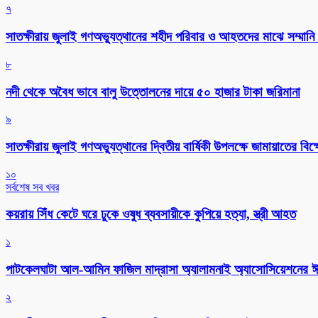
৭
সাতক্ষীরায় জুলাই গণঅভ্যুত্থানের শহীদ পরিবার ও আহতদের মাঝে সম্মানি 
৮
নদী থেকে অবৈধ ভাবে বালু উত্তোলনের দায়ে ৫০ হাজার টাকা জরিমানা
৯
সাতক্ষীরায় জুলাই গণঅভ্যুত্থানের দ্বিতীয় বার্ষিকী উপলক্ষে জামায়াতের বি
১০
সর্বশেষ সব খবর
কয়রায় সিঁধ কেটে ঘরে ঢুকে ওষুধ ব্যবসায়ীকে কুপিয়ে হত্যা, স্ত্রী আহত
১
পাটকেলঘাটা আল-আমিন ফাজিল মাদ্রাসা অ্যালামনাই অ্যাসোসিয়েশনের ঈদ 
২