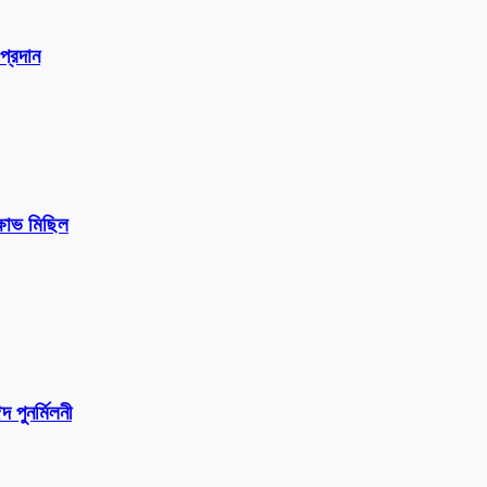
প্রদান
ক্ষোভ মিছিল
পুনর্মিলনী