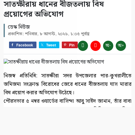
সাতক্ষীরায় ধানের বীজতলায় বিষ
প্রয়োগের অভিযোগ
ডেস্ক নিউজ
প্রকাশিত: শনিবার, ৮ আগস্ট, ২০২৬, ১:০৫ পূর্বাহ্ণ
অ-
অ+
Facebook
Tweet
Pin
নিজস্ব প্রতিনিধি: সাতক্ষীরা সদর উপজেলার পার-কুখরালীতে
জমিজমা সংক্রান্ত বিরোধের জেরে ধানের বীজতলায় ঘাস মারার
বিষ প্রয়োগ করার অভিযোগ উঠেছে।
পৌরসভার ৫ নম্বর ওয়ার্ডের বাসিন্দা আবু সাইদ জানান, তাঁর বাবা
২০০২ সালে জব্বার সরদারের কাছ থেকে জমিটি কেনেন। কিন্তু
বিআরএস রেকর্ডে ভুলবশত প্রতিপক্ষের নাম ওঠায় অতিরিক্ত জেলা
ম্যাজিস্ট্রেট (এডিএম) আদালতে মামলা (নং ১৯৩৭/২৫) চলমান
রয়েছে।