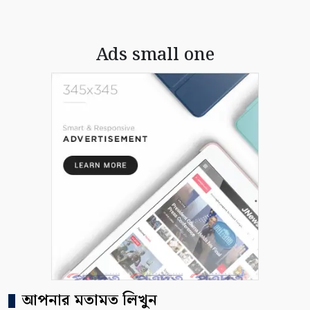
Ads small one
আপনার মতামত লিখুন