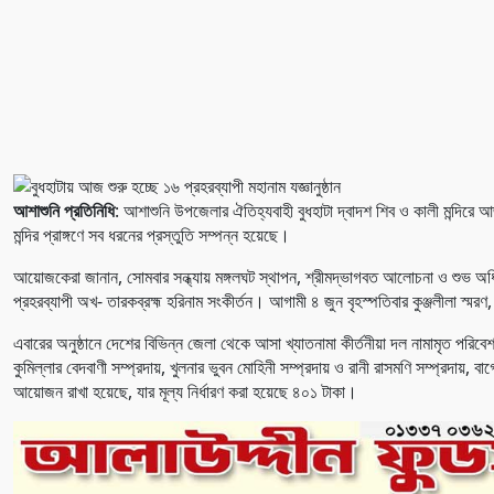
আশাশুনি প্রতিনিধি
: আশাশুনি উপজেলার ঐতিহ্যবাহী বুধহাটা দ্বাদশ শিব ও কালী মন্দিরে আ
মন্দির প্রাঙ্গণে সব ধরনের প্রস্তুতি সম্পন্ন হয়েছে।
আয়োজকেরা জানান, সোমবার সন্ধ্যায় মঙ্গলঘট স্থাপন, শ্রীমদ্ভাগবত আলোচনা ও শুভ অধিবা
প্রহরব্যাপী অখ- তারকব্রহ্ম হরিনাম সংকীর্তন। আগামী ৪ জুন বৃহস্পতিবার কুঞ্জলীলা স্ম
এবারের অনুষ্ঠানে দেশের বিভিন্ন জেলা থেকে আসা খ্যাতনামা কীর্তনীয়া দল নামামৃত পরিবেশন 
কুমিল্লার বেদবাণী সম্প্রদায়, খুলনার ভুবন মোহিনী সম্প্রদায় ও রানী রাসমণি সম্প্রদায়, ব
আয়োজন রাখা হয়েছে, যার মূল্য নির্ধারণ করা হয়েছে ৪০১ টাকা।