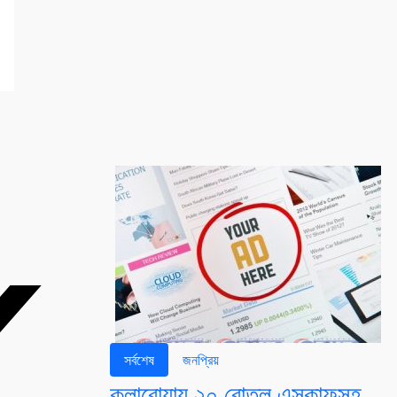
সর্বশেষ
জনপ্রিয়
কলারোয়ায় ২০ বোতল এসকাফসহ