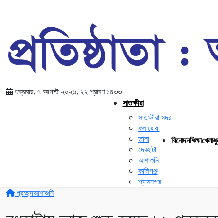
শুক্রবার, ৭ আগস্ট ২০২৬, ২২ শ্রাবণ ১৪৩৩
সাতক্ষীরা
সাতক্ষীরা সদর
কলারোয়া
তালা
বিনোদন
শিক্ষা
খেলাধু
দেবহাটা
আশাশুনি
কালিগঞ্জ
শ্যামনগর
প্রচ্ছদ
আশাশুনি