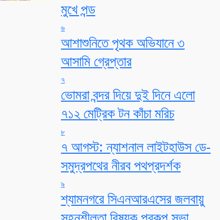
মুখে পন্ড
৬
আশাশুনিতে পৃথক অভিযানে ৩
আসামি গ্রেপ্তার
৭
ভোমরা বন্দর দিয়ে দুই দিনে এলো
৭১২ মেট্রিক টন কাঁচা মরিচ
৮
৭ আগস্ট: ন্যাশনাল লাইটহাউস ডে-
সমুদ্রপথের নীরব পথপ্রদর্শক
৯
শ্যামনগরে সিএনআরএসের জলবায়ু
সহনশীলতা বিষয়ক প্রকল্প সভা