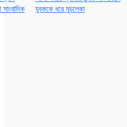
 সাংবাদিক
যুবককে ধরে মুচলেকা