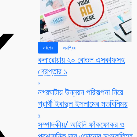
সর্বশেষ
জনপ্রিয়
কলারোয়ায় ২০ বোতল এসকাফসহ
গ্রেপ্তার ১
১
নগরঘাটায় উন্নয়ন পরিকল্পনা নিয়ে
প্রার্থী ইবাদুল ইসলামের মতবিনিময়
২
সম্পাদকীয়/ আইনি ফাঁকফোকর ও
প্রশাসনিক দায় এড়ানোর সংস্কৃতিতে