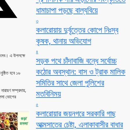
ধামাচাপা পড়ছে বাল্যবিয়ে
৩
কলারোয়ায় দুর্বৃত্তের কোপে নিঃস্ব
কৃষক, থানায় অভিযোগ
৪
মহোৎসব। এ উপলক্ষে
সড়ক পথে চাঁদাবাজি বন্ধে সর্বোচ্চ
কঠোর অবস্থান: বাস ও ট্রাক মালিক
ুষ্ঠিত হবে ১৬
সমিতির সাথে জেলা পুলিশের
 নারায়ণ সম্প্রদায়,
মতবিনিময়
মালসা ভোগের
৫
কলারোয়ার জয়নগরে সরকারি গাছ
আত্মসাতের চেষ্টা, এলাকাবাসীর বাধার