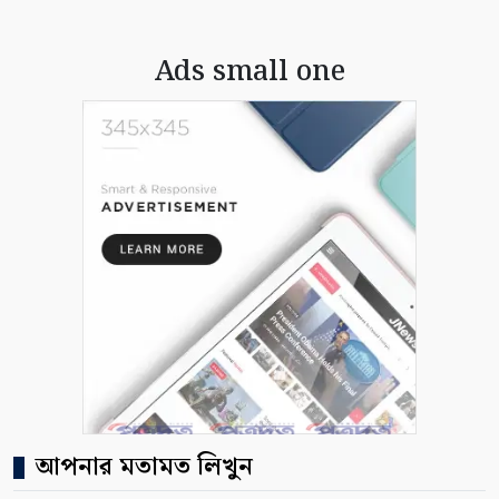
Ads small one
আপনার মতামত লিখুন