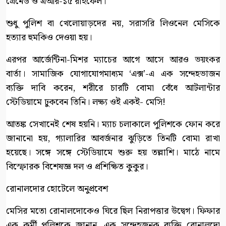
গ্রেনেড ও এআর-১৫ রাইফেল।
শুধু পুলিশ বা খেলোয়াড়দের নয়, সরাসরি লিওনেল মেসিকে
হত্যার হুমকিও দেওয়া হয়।
এরপর আর্জেন্টিনা-মিশর ম্যাচের আগে আসে আরও ভয়ংকর
বার্তা। সামাজিক যোগাযোগমাধ্যম ‘এক্স’-এ এক সন্দেহভাজন
ব্যক্তি দাবি করেন, শরীরে চারটি বোমা বেঁধে আটলান্টার
স্টেডিয়ামে ঢুকবেন তিনি। লক্ষ্য ওই একই- মেসি!
আতঙ্ক সেখানেই শেষ হয়নি। ম্যাচ চলাকালে পুলিশকে ফোন করে
জানানো হয়, গ্যালারির আবর্জনার ঝুড়িতে তিনটি বোমা রাখা
হয়েছে। সঙ্গে সঙ্গে স্টেডিয়ামে শুরু হয় তল্লাশি। মাঠে নামে
বিস্ফোরক বিশেষজ্ঞ দল ও প্রশিক্ষিত কুকুর।
রোনালদোর হোটেলে অনুপ্রবেশ
মেসির মতো রোনালদোকেও ঘিরে ছিল নিরাপত্তার উদ্বেগ। ফিফার
এক কর্মী পুলিশকে জানান, এক সন্দেহজনক ব্যক্তি রোনালদো