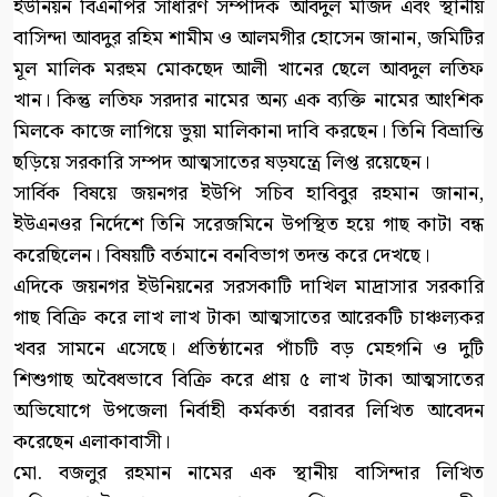
ইউনিয়ন বিএনপির সাধারণ সম্পাদক আবদুল মজিদ এবং স্থানীয়
বাসিন্দা আবদুর রহিম শামীম ও আলমগীর হোসেন জানান, জমিটির
মূল মালিক মরহুম মোকছেদ আলী খানের ছেলে আবদুল লতিফ
খান। কিন্তু লতিফ সরদার নামের অন্য এক ব্যক্তি নামের আংশিক
মিলকে কাজে লাগিয়ে ভুয়া মালিকানা দাবি করছেন। তিনি বিভ্রান্তি
ছড়িয়ে সরকারি সম্পদ আত্মসাতের ষড়যন্ত্রে লিপ্ত রয়েছেন।
সার্বিক বিষয়ে জয়নগর ইউপি সচিব হাবিবুর রহমান জানান,
ইউএনওর নির্দেশে তিনি সরেজমিনে উপস্থিত হয়ে গাছ কাটা বন্ধ
করেছিলেন। বিষয়টি বর্তমানে বনবিভাগ তদন্ত করে দেখছে।
এদিকে জয়নগর ইউনিয়নের সরসকাটি দাখিল মাদ্রাসার সরকারি
গাছ বিক্রি করে লাখ লাখ টাকা আত্মসাতের আরেকটি চাঞ্চল্যকর
খবর সামনে এসেছে। প্রতিষ্ঠানের পাঁচটি বড় মেহগনি ও দুটি
শিশুগাছ অবৈধভাবে বিক্রি করে প্রায় ৫ লাখ টাকা আত্মসাতের
অভিযোগে উপজেলা নির্বাহী কর্মকর্তা বরাবর লিখিত আবেদন
করেছেন এলাকাবাসী।
মো. বজলুর রহমান নামের এক স্থানীয় বাসিন্দার লিখিত