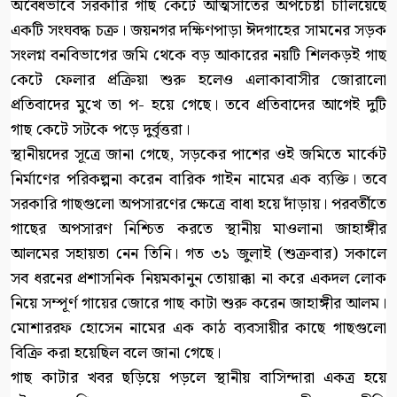
অবৈধভাবে সরকারি গাছ কেটে আত্মসাতের অপচেষ্টা চালিয়েছে
একটি সংঘবদ্ধ চক্র। জয়নগর দক্ষিণপাড়া ঈদগাহের সামনের সড়ক
সংলগ্ন বনবিভাগের জমি থেকে বড় আকারের নয়টি শিলকড়ই গাছ
কেটে ফেলার প্রক্রিয়া শুরু হলেও এলাকাবাসীর জোরালো
প্রতিবাদের মুখে তা প- হয়ে গেছে। তবে প্রতিবাদের আগেই দুটি
গাছ কেটে সটকে পড়ে দুর্বৃত্তরা।
স্থানীয়দের সূত্রে জানা গেছে, সড়কের পাশের ওই জমিতে মার্কেট
নির্মাণের পরিকল্পনা করেন বারিক গাইন নামের এক ব্যক্তি। তবে
সরকারি গাছগুলো অপসারণের ক্ষেত্রে বাধা হয়ে দাঁড়ায়। পরবর্তীতে
গাছের অপসারণ নিশ্চিত করতে স্থানীয় মাওলানা জাহাঙ্গীর
আলমের সহায়তা নেন তিনি। গত ৩১ জুলাই (শুক্রবার) সকালে
সব ধরনের প্রশাসনিক নিয়মকানুন তোয়াক্কা না করে একদল লোক
নিয়ে সম্পূর্ণ গায়ের জোরে গাছ কাটা শুরু করেন জাহাঙ্গীর আলম।
মোশাররফ হোসেন নামের এক কাঠ ব্যবসায়ীর কাছে গাছগুলো
বিক্রি করা হয়েছিল বলে জানা গেছে।
গাছ কাটার খবর ছড়িয়ে পড়লে স্থানীয় বাসিন্দারা একত্র হয়ে