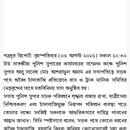
পত্রদূত রিপোর্ট: বৃহস্পতিবার (০৬ আগস্ট ২০২৬) সকাল ১০:৩০
টায় সাতক্ষীরা পুলিশ সুপারের কার্যালয়ের সম্মেলন কক্ষে পুলিশ
সুপার আবু সালেহ মোঃ আশরাফুল আলম এর সভাপতিত্বে সড়ক
পথে অবৈধ চাঁদাবাজি প্রতিরোধে বাস ও ট্রাক মালিক সমিতির
নেতৃবৃন্দের সাথে মতবিনিময় সভা অনুষ্ঠিত হয়।
সভায় পুলিশ সুপার সড়ক পরিবহনে শৃঙ্খলা বজায় রাখা, যাত্রীসেবা
নিশ্চিতকরণ এবং চাঁদাবাজিমুক্ত নিরাপদ পরিবহন ব্যবস্থা গড়ে
তোলার লক্ষ্যে সংশ্লিষ্ট সকলকে আন্তরিকভাবে দায়িত্ব পালনের
আহ্বান জানান। তিনি স্পষ্টভাবে বলেন, সড়ক পথে কোনো ধরনের
অবৈধ চাঁদাবাজি, হয়রানি কিংবা অনিয়ম কোনোভাবেই সহ্য করা