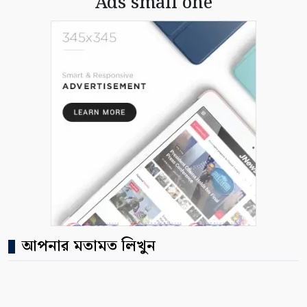
Ads small one
আপনার মতামত লিখুন