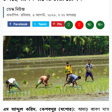
ডেস্ক নিউজ
প্রকাশিত: রবিবার, ৯ আগস্ট, ২০২৬, ৭:২৭ অপরাহ্ণ
অ-
অ+
Facebook
Tweet
Pin
এম আব্দুল করিম, কেশবপুর (যশোর):
আষাঢ় শ্রাবণ মাস