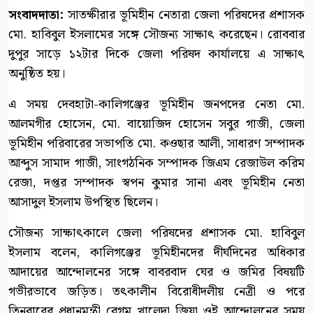
সংবাদদাতা:
সাতক্ষীরার ভূমিহীন নেতারা জেলা পরিষদের প্রশাসক
মো. হাবিবুল ইসলামের সঙ্গে সৌজন্য সাক্ষাৎ করেছেন। রোববার
দুপুর সাড়ে ১২টার দিকে জেলা পরিষদ কার্যালয়ে এ সাক্ষাৎ
অনুষ্ঠিত হয়।
এ সময় দেবহাটা-কালিগঞ্জের ভূমিহীন জনপদের নেতা মো.
আলমগীর হোসেন, মো. বায়োজিদ হোসেন সবুর গাজী, জেলা
ভূমিহীন পরিবারের সভাপতি মো. কওছার আলী, সাধারণ সম্পাদক
আব্দুস সামাদ গাজী, সাংগঠনিক সম্পাদক জিএম রেজাউল করিম
রেজা, দপ্তর সম্পাদক স্বপন কুমার সানা এবং ভূমিহীন নেতা
আসাদুল ইসলাম উপস্থিত ছিলেন।
সৌজন্য সাক্ষাৎকালে জেলা পরিষদের প্রশাসক মো. হাবিবুল
ইসলাম বলেন, কালিগঞ্জের ভূমিহীনদের দীর্ঘদিনের অধিকার
আদায়ের আন্দোলনের সঙ্গে বাবরবাদ ঘের ও জমির বিষয়টি
গভীরভাবে জড়িত। তৎকালীন বিরোধীদলীয় নেত্রী ও পরে
তিনবারের প্রধানমন্ত্রী বেগম খালেদা জিয়া ওই আন্দোলনের সময়