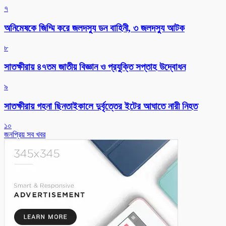
৭
অনিমেষকে জিম্মি করে জলদস্যু ডন বাহিনী, ৩ জলদস্যু আটক
৮
সাতক্ষীরায় ৪৭তম জাতীয় বিজ্ঞান ও প্রযুক্তি সপ্তাহ উদ্বোধন
৯
সাতক্ষীরায় গহনা ছিনতাইকালে দুর্বৃত্তের ইটের আঘাতে নারী নিহত
১০
জনপ্রিয় সব খবর