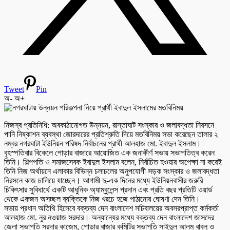
Tweet
Pin
অ-
অ+
নিজস্ব প্রতিনিধি: অবকাঠামোগত উন্নয়ন, রাস্তাঘাট সংস্কার ও জলাবদ্ধতা নিরসনে
পানি নিষ্কাশন ব্যবস্থা জোরদারের প্রতিশ্রুতি দিয়ে মতবিনিময় সভা করেছেন তালার ২
নম্বর নগরঘাটা ইউনিয়ন পরিষদ নির্বাচনের প্রার্থী আলহাজ মো. ইবাদুল ইসলাম।
বৃহস্পতিবার বিকেলে পোড়ার বাজারে আয়োজিত এক জনাকীর্ণ সভায় সভাপতিত্ব করেন
তিনি। শিল্পপতি ও সমাজসেবক ইবাদুল ইসলাম বলেন, নির্বাচিত হওয়ার অপেক্ষা না করেই
তিনি নিজ অর্থায়নে এলাকার বিভিন্ন চলাচলের অনুপযোগী সড়ক সংস্কার ও জলাবদ্ধতা
নিরসনে কাজ চালিয়ে যাচ্ছেন। আগামী দু-এক দিনের মধ্যে ইউনিয়নবাসীর জরুরি
চিকিৎসার সুবিধার্থে একটি আধুনিক অ্যাম্বুলেন্স প্রদান এবং প্রতি বছর প্রতিটি ওয়ার্ড
থেকে একজন অসচ্ছল ব্যক্তিকে নিজ খরচে হজে পাঠানোর ঘোষণা দেন তিনি।
সভায় প্রধান অতিথি হিসেবে বক্তব্য দেন বাংলাদেশ সচিবালয়ের অবসরপ্রাপ্ত কর্মকর্তা
আলহাজ মো. নুর নওয়াজ সরদার। অন্যান্যের মধ্যে বক্তব্য দেন বাংলাদেশ জাসদের
জেলা সভাপতি সরদার কাজেম, পোড়ার বাজার কমিটির সভাপতি সাইদুল আলম বাবলু ও