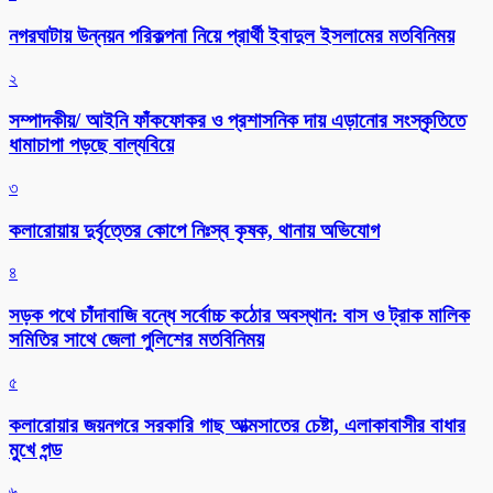
নগরঘাটায় উন্নয়ন পরিকল্পনা নিয়ে প্রার্থী ইবাদুল ইসলামের মতবিনিময়
২
সম্পাদকীয়/ আইনি ফাঁকফোকর ও প্রশাসনিক দায় এড়ানোর সংস্কৃতিতে
ধামাচাপা পড়ছে বাল্যবিয়ে
৩
কলারোয়ায় দুর্বৃত্তের কোপে নিঃস্ব কৃষক, থানায় অভিযোগ
৪
সড়ক পথে চাঁদাবাজি বন্ধে সর্বোচ্চ কঠোর অবস্থান: বাস ও ট্রাক মালিক
সমিতির সাথে জেলা পুলিশের মতবিনিময়
৫
কলারোয়ার জয়নগরে সরকারি গাছ আত্মসাতের চেষ্টা, এলাকাবাসীর বাধার
মুখে পন্ড
৬