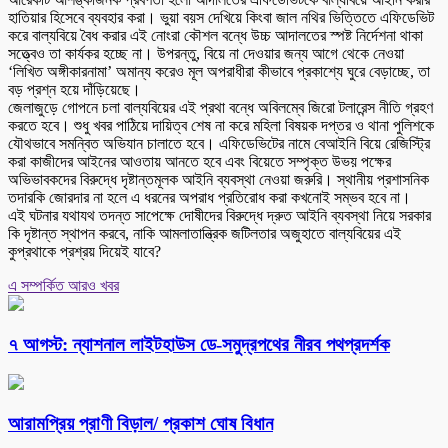
হাতিয়ার হিসেবে ব্যবহার করা। ভুয়া বয়স দেখিয়ে কিংবা জাল নথির ভিত্তিতে এফিডেভিট
করে বাল্যবিয়ে বৈধ করার এই নোংরা কৌশল বন্ধে উচ্চ আদালতের স্পষ্ট নির্দেশনা থাকা
সত্ত্বেও তা কার্যকর হচ্ছে না। উপরন্তু, বিয়ে না দেওয়ার জন্য আগে থেকে নেওয়া
‘লিখিত অঙ্গীকারনামা’ অমান্য করেও মূল অপরাধীরা কীভাবে প্রকাশ্যে ঘুরে বেড়াচ্ছে, তা
বড় প্রশ্ন হয়ে দাঁড়িয়েছে।
জেলাজুড়ে গোপনে চলা বাল্যবিয়ের এই প্রথা বন্ধে অবিলম্বে জিরো টলারেন্স নীতি গ্রহণ
করতে হবে। শুধু খবর পাঠিয়ে দায়িত্ব শেষ না করে মহিলা বিষয়ক দপ্তর ও থানা পুলিশকে
যৌথভাবে সমন্বিত অভিযান চালাতে হবে। এফিডেভিটের নামে বেআইনি বিয়ে রেজিস্ট্রি
করা কাজীদের আইনের আওতায় আনতে হবে এবং বিয়েতে সম্পৃক্ত উভয় পক্ষের
অভিভাবকদের বিরুদ্ধে দৃষ্টান্তমূলক আইনি ব্যবস্থা নেওয়া জরুরি। স্থানীয় প্রশাসনিক
তদারকি জোরদার না হলে এ ধরনের অপরাধ প্রতিরোধ করা কখনোই সম্ভব হবে না।
এই ঘটনার যথাযথ তদন্ত সাপেক্ষে দোষীদের বিরুদ্ধে দ্রুত আইনি ব্যবস্থা নিয়ে সরকার
কি দৃষ্টান্ত স্থাপন করবে, নাকি আমলাতান্ত্রিক জটিলতার অজুহাতে বাল্যবিয়ের এই
কুপ্রথাকে প্রশ্রয় দিয়েই যাবে?
এ সম্পর্কিত আরও খবর
৭ আগস্ট: ন্যাশনাল লাইটহাউস ডে-সমুদ্রপথের নীরব পথপ্রদর্শক
আরামপ্রিয় প্রাণী বিড়াল/ প্রকাশ ঘোষ বিধান