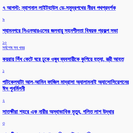
৭ আগস্ট: ন্যাশনাল লাইটহাউস ডে-সমুদ্রপথের নীরব পথপ্রদর্শক
৯
শ্যামনগরে সিএনআরএসের জলবায়ু সহনশীলতা বিষয়ক প্রকল্প সভা
১০
সর্বশেষ সব খবর
কয়রায় সিঁধ কেটে ঘরে ঢুকে ওষুধ ব্যবসায়ীকে কুপিয়ে হত্যা, স্ত্রী আহত
১
পাটকেলঘাটা আল-আমিন ফাজিল মাদ্রাসা অ্যালামনাই অ্যাসোসিয়েশনের
ঈদ পুনর্মিলনী
২
সাতক্ষীরা শহরে এক নারীর অস্বাভাবিক মৃত্যু, গলিত লাশ উদ্ধার
৩