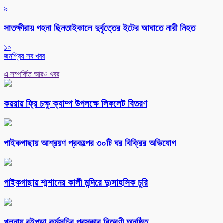
৯
সাতক্ষীরায় গহনা ছিনতাইকালে দুর্বৃত্তের ইটের আঘাতে নারী নিহত
১০
জনপ্রিয় সব খবর
এ সম্পর্কিত আরও খবর
কয়রায় ফ্রি চক্ষু ক্যাম্প উপলক্ষে লিফলেট বিতরণ
পাইকগাছায় আশ্রয়ণ প্রকল্পের ৩০টি ঘর বিক্রির অভিযোগ
পাইকগাছায় শ্মশানের কালী মন্দিরে দুঃসাহসিক চুরি
খুলনায় বইপড়া কর্মসূচির পুরস্কার বিতরণী অনুষ্ঠিত