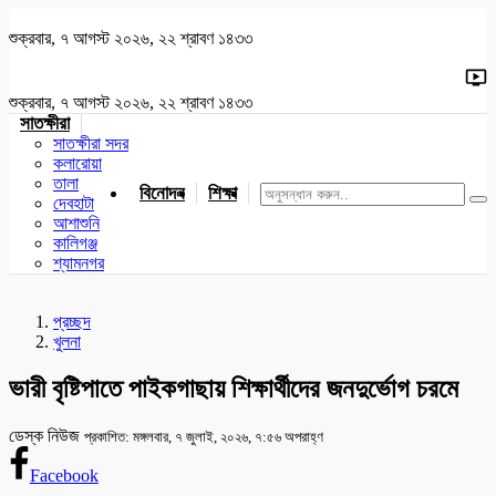
শুক্রবার, ৭ আগস্ট ২০২৬, ২২ শ্রাবণ ১৪৩৩
শুক্রবার, ৭ আগস্ট ২০২৬, ২২ শ্রাবণ ১৪৩৩
সাতক্ষীরা
সাতক্ষীরা সদর
কলারোয়া
তালা
বিনোদন
শিক্ষা
খেলাধুলা
জাতীয়
খুলনা
যশোর
দেবহাটা
আশাশুনি
কালিগঞ্জ
শ্যামনগর
প্রচ্ছদ
খুলনা
ভারী বৃষ্টিপাতে পাইকগাছায় শিক্ষার্থীদের জনদুর্ভোগ চরমে
ডেস্ক নিউজ
প্রকাশিত: মঙ্গলবার, ৭ জুলাই, ২০২৬, ৭:৫৬ অপরাহ্ণ
Facebook