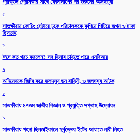
প্রাক্তন প্রেমিকার সাথে ফোনালাপের পর তরুনের আত্মহত্যা
৫
সাতক্ষীরায় কোচিং সেন্টারে ঢুকে পরিচালককে কুপিয়ে পিটিয়ে জখম ও টাকা
ছিনতাই
৬
ঈদে কত খরচ করলেন? সব হিসাব চাইতে পারে এনবিআর
৭
অনিমেষকে জিম্মি করে জলদস্যু ডন বাহিনী, ৩ জলদস্যু আটক
৮
সাতক্ষীরায় ৪৭তম জাতীয় বিজ্ঞান ও প্রযুক্তি সপ্তাহ উদ্বোধন
৯
সাতক্ষীরায় গহনা ছিনতাইকালে দুর্বৃত্তের ইটের আঘাতে নারী নিহত