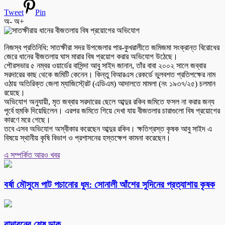
Tweet
Pin
অ-
অ+
নিজস্ব প্রতিনিধি: সাতক্ষীরা সদর উপজেলার পার-কুখরালীতে জমিজমা সংক্রান্ত বিরোধের
জেরে ধানের বীজতলায় ঘাস মারার বিষ প্রয়োগ করার অভিযোগ উঠেছে।
পৌরসভার ৫ নম্বর ওয়ার্ডের বাসিন্দা আবু সাইদ জানান, তাঁর বাবা ২০০২ সালে জব্বার
সরদারের কাছ থেকে জমিটি কেনেন। কিন্তু বিআরএস রেকর্ডে ভুলবশত প্রতিপক্ষের নাম
ওঠায় অতিরিক্ত জেলা ম্যাজিস্ট্রেট (এডিএম) আদালতে মামলা (নং ১৯৩৭/২৫) চলমান
রয়েছে।
অভিযোগ অনুযায়ী, মৃত জব্বার সরদারের ছেলে আব্দুর রকিব জমিতে ফসল না করার জন্য
পূর্বে হুমকি দিয়েছিলেন। এরপর জমিতে গিয়ে দেখা যায় বীজতলার চারাগুলো বিষ প্রয়োগের
কারণে মরে গেছে।
তবে এসব অভিযোগ অস্বীকার করেছেন আব্দুর রকিব। ক্ষতিগ্রস্ত কৃষক আবু সাইদ এ
বিষয়ে স্থানীয় কৃষি বিভাগ ও প্রশাসনের হস্তক্ষেপ কামনা করেছেন।
এ সম্পর্কিত আরও খবর
বর্ষা মৌসুমে পাট পচানোর ধুম: সোনালী আঁশের সুদিনের প্রত্যাশায় কৃষক
বাদাবনের শেষ ডাক