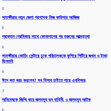
৩
সাতক্ষীরার নতুন জেলা প্রশাসক মিজ কাউসার আজিজ
৪
প্রাক্তন প্রেমিকার সাথে ফোনালাপের পর তরুনের আত্মহত্যা
৫
সাতক্ষীরায় কোচিং সেন্টারে ঢুকে পরিচালককে কুপিয়ে পিটিয়ে জখম ও টাকা
ছিনতাই
৬
ঈদে কত খরচ করলেন? সব হিসাব চাইতে পারে এনবিআর
৭
অনিমেষকে জিম্মি করে জলদস্যু ডন বাহিনী, ৩ জলদস্যু আটক
৮