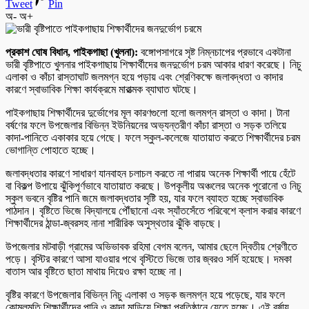
Tweet
Pin
অ-
অ+
প্রকাশ ঘোষ বিধান, পাইকগাছা (খুলনা):
বঙ্গোপসাগরে সৃষ্ট নিম্নচাপের প্রভাবে একটানা
ভারী বৃষ্টিপাতে খুলনার পাইকগাছায় শিক্ষার্থীদের জনদুর্ভোগ চরম আকার ধারণ করেছে। নিচু
এলাকা ও কাঁচা রাস্তাঘাট জলমগ্ন হয়ে পড়ায় এবং শ্রেণিকক্ষে জলাবদ্ধতা ও কাদার
কারণে স্বাভাবিক শিক্ষা কার্যক্রমে মারাত্মক ব্যাঘাত ঘটছে।
পাইকগাছায় শিক্ষার্থীদের দুর্ভোগের মূল কারণগুলো হলো জলমগ্ন রাস্তা ও কাদা। টানা
বর্ষণের ফলে উপজেলার বিভিন্ন ইউনিয়নের অভ্যন্তরীণ কাঁচা রাস্তা ও সড়ক তলিয়ে
কাদা-পানিতে একাকার হয়ে গেছে। ফলে স্কুল-কলেজে যাতায়াত করতে শিক্ষার্থীদের চরম
ভোগান্তি পোহাতে হচ্ছে।
জলাবদ্ধতার কারণে সাধারণ যানবাহন চলাচল করতে না পারায় অনেক শিক্ষার্থী পায়ে হেঁটে
বা বিকল্প উপায়ে ঝুঁকিপূর্ণভাবে যাতায়াত করছে। উপকূলীয় অঞ্চলের অনেক পুরোনো ও নিচু
স্কুল ভবনে বৃষ্টির পানি জমে জলাবদ্ধতার সৃষ্টি হয়, যার ফলে ব্যাহত হচ্ছে স্বাভাবিক
পাঠদান। বৃষ্টিতে ভিজে বিদ্যালয়ে পৌঁছানো এবং স্যাঁতসেঁতে পরিবেশে ক্লাস করার কারণে
শিক্ষার্থীদের ঠান্ডা-জ্বরসহ নানা শারীরিক অসুস্থতার ঝুঁকি বাড়ছে।
উপজেলার মটবাড়ী গ্রামের অভিভাবক রহিমা বেগম বলেন, আমার ছেলে দ্বিতীয় শ্রেণীতে
পড়ে। বৃস্টির কারণে আসা যাওয়ার পথে বৃস্টিতে ভিজে তার জ্বরও সর্দি হয়েছে। দমকা
বাতাস আর বৃষ্টিতে ছাতা মাথায় দিয়েও রক্ষা হচ্ছে না।
বৃষ্টির কারণে উপজেলার বিভিন্ন নিচু এলাকা ও সড়ক জলমগ্ন হয়ে পড়েছে, যার ফলে
কোমলমতি শিক্ষার্থীদের পানি ও কাদা মাড়িয়ে শিক্ষা প্রতিষ্ঠানে যেতে হচ্ছে। এই বর্ষায়