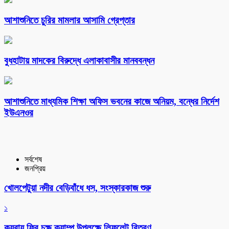
আশাশুনিতে চুরির মামলার আসামি গ্রেপ্তার
বুধহাটায় মাদকের বিরুদ্ধে এলাকাবাসীর মানববন্ধন
আশাশুনিতে মাধ্যমিক শিক্ষা অফিস ভবনের কাজে অনিয়ম, বন্ধের নির্দেশ
ইউএনওর
সর্বশেষ
জনপ্রিয়
খোলপেটুয়া নদীর বেড়িবাঁধে ধস, সংস্কারকাজ শুরু
১
কয়রায় ফ্রি চক্ষু ক্যাম্প উপলক্ষে লিফলেট বিতরণ