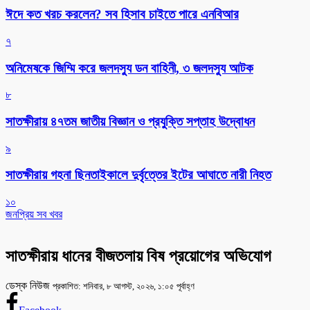
ঈদে কত খরচ করলেন? সব হিসাব চাইতে পারে এনবিআর
৭
অনিমেষকে জিম্মি করে জলদস্যু ডন বাহিনী, ৩ জলদস্যু আটক
৮
সাতক্ষীরায় ৪৭তম জাতীয় বিজ্ঞান ও প্রযুক্তি সপ্তাহ উদ্বোধন
৯
সাতক্ষীরায় গহনা ছিনতাইকালে দুর্বৃত্তের ইটের আঘাতে নারী নিহত
১০
জনপ্রিয় সব খবর
সাতক্ষীরায় ধানের বীজতলায় বিষ প্রয়োগের অভিযোগ
ডেস্ক নিউজ
প্রকাশিত: শনিবার, ৮ আগস্ট, ২০২৬, ১:০৫ পূর্বাহ্ণ