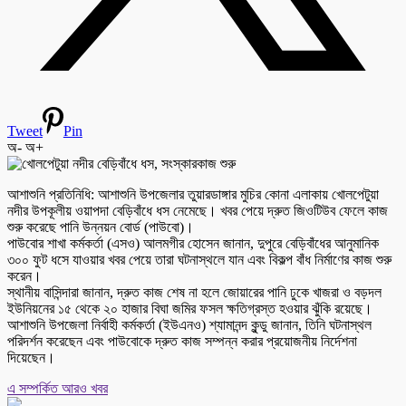
Tweet
Pin
অ-
অ+
আশাশুনি প্রতিনিধি: আশাশুনি উপজেলার তুয়ারডাঙ্গার মুচির কোনা এলাকায় খোলপেটুয়া
নদীর উপকূলীয় ওয়াপদা বেড়িবাঁধে ধস নেমেছে। খবর পেয়ে দ্রুত জিওটিউব ফেলে কাজ
শুরু করেছে পানি উন্নয়ন বোর্ড (পাউবো)।
পাউবোর শাখা কর্মকর্তা (এসও) আলমগীর হোসেন জানান, দুপুরে বেড়িবাঁধের আনুমানিক
৩০০ ফুট ধসে যাওয়ার খবর পেয়ে তারা ঘটনাস্থলে যান এবং বিকল্প বাঁধ নির্মাণের কাজ শুরু
করেন।
স্থানীয় বাসিন্দারা জানান, দ্রুত কাজ শেষ না হলে জোয়ারের পানি ঢুকে খাজরা ও বড়দল
ইউনিয়নের ১৫ থেকে ২০ হাজার বিঘা জমির ফসল ক্ষতিগ্রস্ত হওয়ার ঝুঁকি রয়েছে।
আশাশুনি উপজেলা নির্বাহী কর্মকর্তা (ইউএনও) শ্যামানন্দ কুন্ডু জানান, তিনি ঘটনাস্থল
পরিদর্শন করেছেন এবং পাউবোকে দ্রুত কাজ সম্পন্ন করার প্রয়োজনীয় নির্দেশনা
দিয়েছেন।
এ সম্পর্কিত আরও খবর