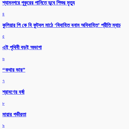
শ্যামনগরে পুকুরের পানিতে ডুবে শিশুর মৃত্যু
৪
কুলিয়ার পি কে বি ফুটবল মাঠে ‘বিবাহিত বনাম অবিবাহিত’ প্রীতি ম্যাচ
৫
এই পৃথিবী বড়ই অভাগা
৬
“কথার ভার”
৭
শ্রাবণের বর্ষা
৮
মায়ার গভীরতা
৯