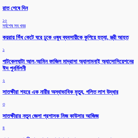
রাত শেষে দিন
১০
সর্বশেষ সব খবর
কয়রায় সিঁধ কেটে ঘরে ঢুকে ওষুধ ব্যবসায়ীকে কুপিয়ে হত্যা, স্ত্রী আহত
১
পাটকেলঘাটা আল-আমিন ফাজিল মাদ্রাসা অ্যালামনাই অ্যাসোসিয়েশনের
ঈদ পুনর্মিলনী
২
সাতক্ষীরা শহরে এক নারীর অস্বাভাবিক মৃত্যু, গলিত লাশ উদ্ধার
৩
সাতক্ষীরার নতুন জেলা প্রশাসক মিজ কাউসার আজিজ
৪