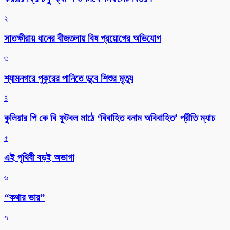
২
সাতক্ষীরায় ধানের বীজতলায় বিষ প্রয়োগের অভিযোগ
৩
শ্যামনগরে পুকুরের পানিতে ডুবে শিশুর মৃত্যু
৪
কুলিয়ার পি কে বি ফুটবল মাঠে ‘বিবাহিত বনাম অবিবাহিত’ প্রীতি ম্যাচ
৫
এই পৃথিবী বড়ই অভাগা
৬
“কথার ভার”
৭