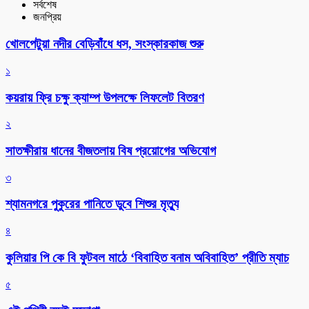
সর্বশেষ
জনপ্রিয়
খোলপেটুয়া নদীর বেড়িবাঁধে ধস, সংস্কারকাজ শুরু
১
কয়রায় ফ্রি চক্ষু ক্যাম্প উপলক্ষে লিফলেট বিতরণ
২
সাতক্ষীরায় ধানের বীজতলায় বিষ প্রয়োগের অভিযোগ
৩
শ্যামনগরে পুকুরের পানিতে ডুবে শিশুর মৃত্যু
৪
কুলিয়ার পি কে বি ফুটবল মাঠে ‘বিবাহিত বনাম অবিবাহিত’ প্রীতি ম্যাচ
৫