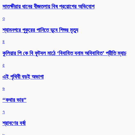
সাতক্ষীরায় ধানের বীজতলায় বিষ প্রয়োগের অভিযোগ
৩
শ্যামনগরে পুকুরের পানিতে ডুবে শিশুর মৃত্যু
৪
কুলিয়ার পি কে বি ফুটবল মাঠে ‘বিবাহিত বনাম অবিবাহিত’ প্রীতি ম্যাচ
৫
এই পৃথিবী বড়ই অভাগা
৬
“কথার ভার”
৭
শ্রাবণের বর্ষা
৮