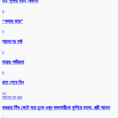
এই পৃথিবী বড়ই অভাগা
৬
“কথার ভার”
৭
শ্রাবণের বর্ষা
৮
মায়ার গভীরতা
৯
রাত শেষে দিন
১০
সর্বশেষ সব খবর
কয়রায় সিঁধ কেটে ঘরে ঢুকে ওষুধ ব্যবসায়ীকে কুপিয়ে হত্যা, স্ত্রী আহত
১