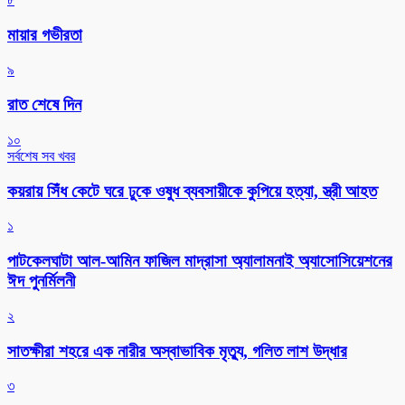
মায়ার গভীরতা
৯
রাত শেষে দিন
১০
সর্বশেষ সব খবর
কয়রায় সিঁধ কেটে ঘরে ঢুকে ওষুধ ব্যবসায়ীকে কুপিয়ে হত্যা, স্ত্রী আহত
১
পাটকেলঘাটা আল-আমিন ফাজিল মাদ্রাসা অ্যালামনাই অ্যাসোসিয়েশনের
ঈদ পুনর্মিলনী
২
সাতক্ষীরা শহরে এক নারীর অস্বাভাবিক মৃত্যু, গলিত লাশ উদ্ধার
৩