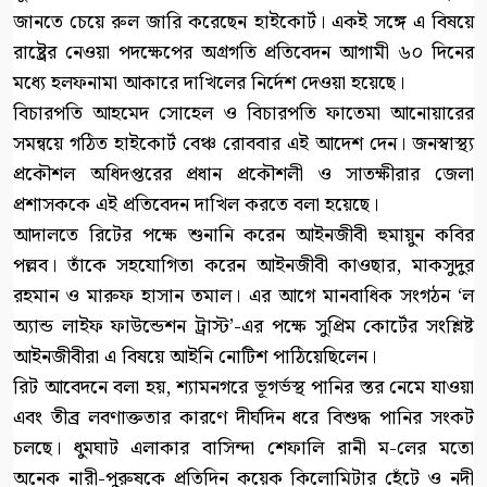
জানতে চেয়ে রুল জারি করেছেন হাইকোর্ট। একই সঙ্গে এ বিষয়ে
রাষ্ট্রের নেওয়া পদক্ষেপের অগ্রগতি প্রতিবেদন আগামী ৬০ দিনের
মধ্যে হলফনামা আকারে দাখিলের নির্দেশ দেওয়া হয়েছে।
বিচারপতি আহমেদ সোহেল ও বিচারপতি ফাতেমা আনোয়ারের
সমন্বয়ে গঠিত হাইকোর্ট বেঞ্চ রোববার এই আদেশ দেন। জনস্বাস্থ্য
প্রকৌশল অধিদপ্তরের প্রধান প্রকৌশলী ও সাতক্ষীরার জেলা
প্রশাসককে এই প্রতিবেদন দাখিল করতে বলা হয়েছে।
আদালতে রিটের পক্ষে শুনানি করেন আইনজীবী হুমায়ুন কবির
পল্লব। তাঁকে সহযোগিতা করেন আইনজীবী কাওছার, মাকসুদুর
রহমান ও মারুফ হাসান তমাল। এর আগে মানবাধিক সংগঠন ‘ল
অ্যান্ড লাইফ ফাউন্ডেশন ট্রাস্ট’-এর পক্ষে সুপ্রিম কোর্টের সংশ্লিষ্ট
আইনজীবীরা এ বিষয়ে আইনি নোটিশ পাঠিয়েছিলেন।
রিট আবেদনে বলা হয়, শ্যামনগরে ভূগর্ভস্থ পানির স্তর নেমে যাওয়া
এবং তীব্র লবণাক্ততার কারণে দীর্ঘদিন ধরে বিশুদ্ধ পানির সংকট
চলছে। ধুমঘাট এলাকার বাসিন্দা শেফালি রানী ম-লের মতো
অনেক নারী-পুরুষকে প্রতিদিন কয়েক কিলোমিটার হেঁটে ও নদী