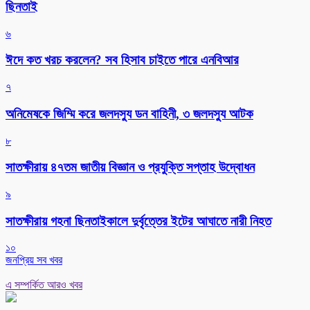
ছিনতাই
৬
ঈদে কত খরচ করলেন? সব হিসাব চাইতে পারে এনবিআর
৭
অনিমেষকে জিম্মি করে জলদস্যু ডন বাহিনী, ৩ জলদস্যু আটক
৮
সাতক্ষীরায় ৪৭তম জাতীয় বিজ্ঞান ও প্রযুক্তি সপ্তাহ উদ্বোধন
৯
সাতক্ষীরায় গহনা ছিনতাইকালে দুর্বৃত্তের ইটের আঘাতে নারী নিহত
১০
জনপ্রিয় সব খবর
এ সম্পর্কিত আরও খবর