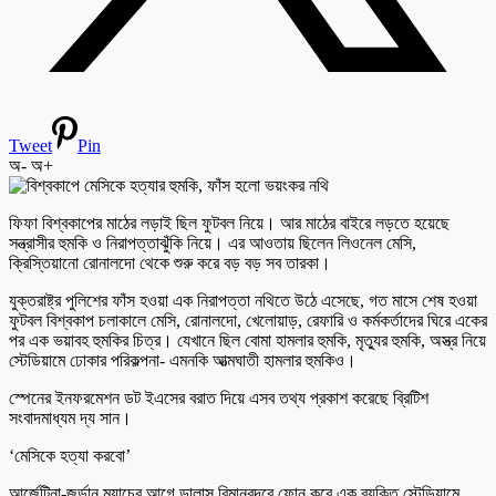
Tweet
Pin
অ-
অ+
ফিফা বিশ্বকাপের মাঠের লড়াই ছিল ফুটবল নিয়ে। আর মাঠের বাইরে লড়তে হয়েছে
সন্ত্রাসীর হুমকি ও নিরাপত্তাঝুঁকি নিয়ে। এর আওতায় ছিলেন লিওনেল মেসি,
ক্রিস্তিয়ানো রোনালদো থেকে শুরু করে বড় বড় সব তারকা।
যুক্তরাষ্ট্র পুলিশের ফাঁস হওয়া এক নিরাপত্তা নথিতে উঠে এসেছে, গত মাসে শেষ হওয়া
ফুটবল বিশ্বকাপ চলাকালে মেসি, রোনালদো, খেলোয়াড়, রেফারি ও কর্মকর্তাদের ঘিরে একের
পর এক ভয়াবহ হুমকির চিত্র। যেখানে ছিল বোমা হামলার হুমকি, মৃত্যুর হুমকি, অস্ত্র নিয়ে
স্টেডিয়ামে ঢোকার পরিকল্পনা- এমনকি আত্মঘাতী হামলার হুমকিও।
স্পেনের ইনফরমেশন ডট ইএসের বরাত দিয়ে এসব তথ্য প্রকাশ করেছে ব্রিটিশ
সংবাদমাধ্যম দ্য সান।
‘মেসিকে হত্যা করবো’
আর্জেন্টিনা-জর্ডান ম্যাচের আগে ডালাস বিমানবন্দরে ফোন করে এক ব্যক্তি স্টেডিয়ামে