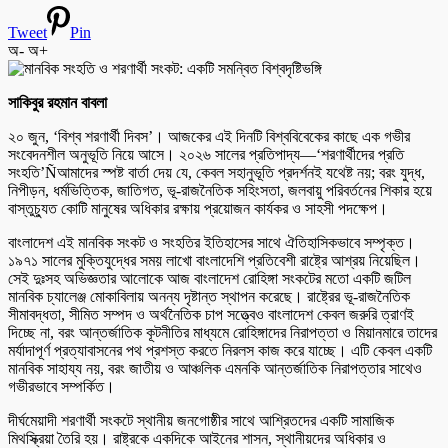
Tweet
Pin
অ-
অ+
সাকিবুর রহমান বাবলা
২০ জুন, ‘বিশ্ব শরণার্থী দিবস’। আজকের এই দিনটি বিশ্ববিবেকের কাছে এক গভীর
সংবেদনশীল অনুভূতি নিয়ে আসে। ২০২৬ সালের প্রতিপাদ্য—‘শরণার্থীদের প্রতি
সংহতি’Ñআমাদের স্পষ্ট বার্তা দেয় যে, কেবল সহানুভূতি প্রদর্শনই যথেষ্ট নয়; বরং যুদ্ধ,
নিপীড়ন, ধর্মভিত্তিক, জাতিগত, ভূ-রাজনৈতিক সহিংসতা, জলবায়ু পরিবর্তনের শিকার হয়ে
বাস্তুচ্যুত কোটি মানুষের অধিকার রক্ষায় প্রয়োজন কার্যকর ও সাহসী পদক্ষেপ।
বাংলাদেশ এই মানবিক সংকট ও সংহতির ইতিহাসের সাথে ঐতিহাসিকভাবে সম্পৃক্ত।
১৯৭১ সালের মুক্তিযুদ্ধের সময় লাখো বাংলাদেশি প্রতিবেশী রাষ্ট্রে আশ্রয় নিয়েছিল।
সেই দুঃসহ অভিজ্ঞতার আলোকে আজ বাংলাদেশ রোহিঙ্গা সংকটের মতো একটি জটিল
মানবিক চ্যালেঞ্জ মোকাবিলায় অনন্য দৃষ্টান্ত স্থাপন করেছে। রাষ্ট্রের ভূ-রাজনৈতিক
সীমাবদ্ধতা, সীমিত সম্পদ ও অর্থনৈতিক চাপ সত্ত্বেও বাংলাদেশ কেবল জরুরি ত্রাণই
দিচ্ছে না, বরং আন্তর্জাতিক কূটনীতির মাধ্যমে রোহিঙ্গাদের নিরাপত্তা ও মিয়ানমারে তাদের
মর্যাদাপূর্ণ প্রত্যাবাসনের পথ প্রশস্ত করতে নিরলস কাজ করে যাচ্ছে। এটি কেবল একটি
মানবিক সাহায্য নয়, বরং জাতীয় ও আঞ্চলিক এমনকি আন্তর্জাতিক নিরাপত্তার সাথেও
গভীরভাবে সম্পর্কিত।
দীর্ঘমেয়াদী শরণার্থী সংকটে স্থানীয় জনগোষ্ঠীর সাথে আশ্রিতদের একটি সামাজিক
মিথস্ক্রিয়া তৈরি হয়। রাষ্ট্রকে একদিকে আইনের শাসন, স্থানীয়দের অধিকার ও