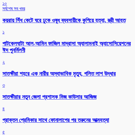
১০
সর্বশেষ সব খবর
কয়রায় সিঁধ কেটে ঘরে ঢুকে ওষুধ ব্যবসায়ীকে কুপিয়ে হত্যা, স্ত্রী আহত
১
পাটকেলঘাটা আল-আমিন ফাজিল মাদ্রাসা অ্যালামনাই অ্যাসোসিয়েশনের
ঈদ পুনর্মিলনী
২
সাতক্ষীরা শহরে এক নারীর অস্বাভাবিক মৃত্যু, গলিত লাশ উদ্ধার
৩
সাতক্ষীরার নতুন জেলা প্রশাসক মিজ কাউসার আজিজ
৪
প্রাক্তন প্রেমিকার সাথে ফোনালাপের পর তরুনের আত্মহত্যা
৫