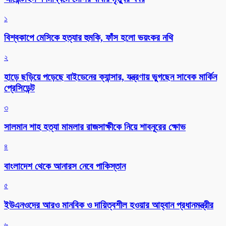
১
বিশ্বকাপে মেসিকে হত্যার হুমকি, ফাঁস হলো ভয়ংকর নথি
২
হাড়ে ছড়িয়ে পড়েছে বাইডেনের ক্যান্সার, যন্ত্রণায় ভুগছেন সাবেক মার্কিন
প্রেসিডেন্ট
৩
সালমান শাহ হত্যা মামলার রাজসাক্ষীকে নিয়ে শাবনূরের ক্ষোভ
৪
বাংলাদেশ থেকে আনারস নেবে পাকিস্তান
৫
ইউএনওদের আরও মানবিক ও দায়িত্বশীল হওয়ার আহ্বান প্রধানমন্ত্রীর
৬