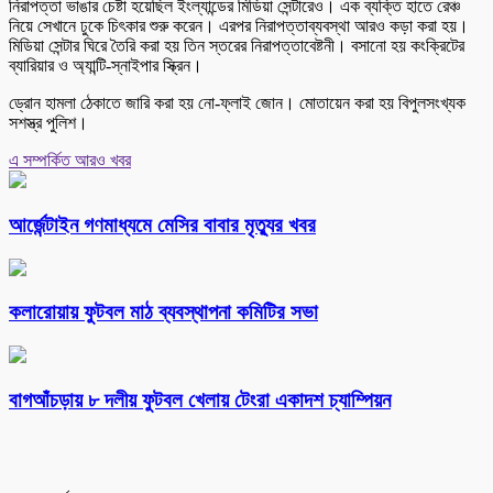
নিরাপত্তা ভাঙার চেষ্টা হয়েছিল ইংল্যান্ডের মিডিয়া সেন্টারেও। এক ব্যক্তি হাতে রেঞ্চ
নিয়ে সেখানে ঢুকে চিৎকার শুরু করেন। এরপর নিরাপত্তাব্যবস্থা আরও কড়া করা হয়।
মিডিয়া সেন্টার ঘিরে তৈরি করা হয় তিন স্তরের নিরাপত্তাবেষ্টনী। বসানো হয় কংক্রিটের
ব্যারিয়ার ও অ্যান্টি-স্নাইপার স্ক্রিন।
ড্রোন হামলা ঠেকাতে জারি করা হয় নো-ফ্লাই জোন। মোতায়েন করা হয় বিপুলসংখ্যক
সশস্ত্র পুলিশ।
এ সম্পর্কিত আরও খবর
আর্জেন্টাইন গণমাধ্যমে মেসির বাবার মৃত্যুর খবর
কলারোয়ায় ফুটবল মাঠ ব্যবস্থাপনা কমিটির সভা
বাগআঁচড়ায় ৮ দলীয় ফুটবল খেলায় টেংরা একাদশ চ্যাম্পিয়ন