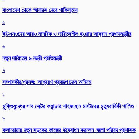
বাংলাদেশ থেকে আনারস নেবে পাকিস্তান
৫
ইউএনওদের আরও মানবিক ও দায়িত্বশীল হওয়ার আহ্বান প্রধানমন্ত্রীর
৬
নতুন দায়িত্বে ৬ মন্ত্রী-প্রতিমন্ত্রী
৭
সম্পাদকীয়/প্রসঙ্গ: আশ্রয়ণ প্রকল্পে চরম অনিয়ম
৮
মুক্তিযুদ্ধের সাব-সেক্টর কমান্ডার শাহজাহান মাস্টারের মৃত্যুবার্ষিকী পালিত
৯
কলারোয়ায় নতুন সড়কের কাজের উদ্বোধন করলেন জেলা পরিষদ প্রশাসক