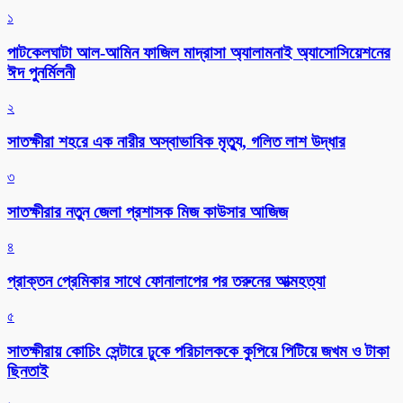
১
পাটকেলঘাটা আল-আমিন ফাজিল মাদ্রাসা অ্যালামনাই অ্যাসোসিয়েশনের
ঈদ পুনর্মিলনী
২
সাতক্ষীরা শহরে এক নারীর অস্বাভাবিক মৃত্যু, গলিত লাশ উদ্ধার
৩
সাতক্ষীরার নতুন জেলা প্রশাসক মিজ কাউসার আজিজ
৪
প্রাক্তন প্রেমিকার সাথে ফোনালাপের পর তরুনের আত্মহত্যা
৫
সাতক্ষীরায় কোচিং সেন্টারে ঢুকে পরিচালককে কুপিয়ে পিটিয়ে জখম ও টাকা
ছিনতাই