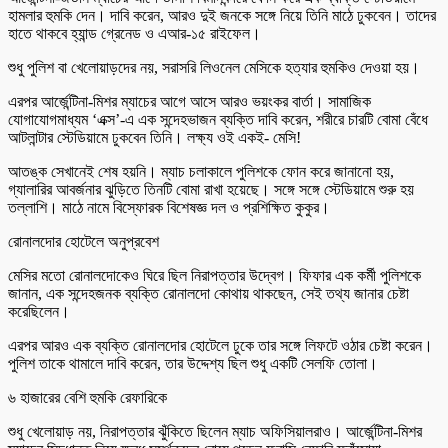
হামলার হুমকি দেন। দাবি করেন, আরও দুই জনকে সঙ্গে নিয়ে তিনি মাঠে ঢুকবেন। তাদের
হাতে থাকবে হ্যান্ড গ্রেনেড ও এআর-১৫ রাইফেল।
শুধু পুলিশ বা খেলোয়াড়দের নয়, সরাসরি লিওনেল মেসিকে হত্যার হুমকিও দেওয়া হয়।
এরপর আর্জেন্টিনা-মিশর ম্যাচের আগে আসে আরও ভয়ংকর বার্তা। সামাজিক
যোগাযোগমাধ্যম ‘এক্স’-এ এক সন্দেহভাজন ব্যক্তি দাবি করেন, শরীরে চারটি বোমা বেঁধে
আটলান্টার স্টেডিয়ামে ঢুকবেন তিনি। লক্ষ্য ওই একই- মেসি!
আতঙ্ক সেখানেই শেষ হয়নি। ম্যাচ চলাকালে পুলিশকে ফোন করে জানানো হয়,
গ্যালারির আবর্জনার ঝুড়িতে তিনটি বোমা রাখা হয়েছে। সঙ্গে সঙ্গে স্টেডিয়ামে শুরু হয়
তল্লাশি। মাঠে নামে বিস্ফোরক বিশেষজ্ঞ দল ও প্রশিক্ষিত কুকুর।
রোনালদোর হোটেলে অনুপ্রবেশ
মেসির মতো রোনালদোকেও ঘিরে ছিল নিরাপত্তার উদ্বেগ। ফিফার এক কর্মী পুলিশকে
জানান, এক সন্দেহজনক ব্যক্তি রোনালদো কোথায় থাকছেন, সেই তথ্য জানার চেষ্টা
করেছিলেন।
এরপর আরও এক ব্যক্তি রোনালদোর হোটেলে ঢুকে তার সঙ্গে লিফটে ওঠার চেষ্টা করেন।
পুলিশ তাকে থামালে দাবি করেন, তার উদ্দেশ্য ছিল শুধু একটি সেলফি তোলা।
৬ হাজারের বেশি হুমকি রেফারিকে
শুধু খেলোয়াড় নয়, নিরাপত্তার ঝুঁকিতে ছিলেন ম্যাচ অফিসিয়ালরাও। আর্জেন্টিনা-মিশর