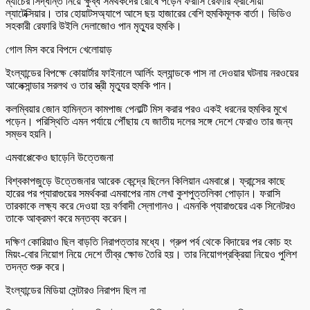
ম্যাচের সিদ্ধান্ত নিয়ে ক্ষুব্ধ সমর্থকদের রোষে পড়েন ফরাসি রেফারি ফ্রাঁসোয়া
ল্যাটেক্সিয়ার। তার হোয়াটসঅ্যাপে আসে ছয় হাজারের বেশি হুমকিমূলক বার্তা। ভিডিও
সহকারী রেফারি উইলি দেলাজোও পান মৃত্যুর হুমকি।
গোল মিস করে বিপদে খেলোয়াড়
ইংল্যান্ডের বিপক্ষে কোয়ার্টার ফাইনালে আর্লিং হল্যান্ডকে পাস না দেওয়ার ঘটনায় নরওয়ের
আলেক্সান্ডার সরলথ ও তার স্ত্রী মৃত্যুর হুমকি পান।
কলম্বিয়ার জোন হামিন্তন কামপাজ পেনাল্টি মিস করার পরও একই ধরনের হুমকির মুখে
পড়েন। পরিস্থিতি এমন পর্যায়ে পৌঁছায় যে জাতীয় দলের সঙ্গে দেশে ফেরাও তার জন্য
সম্ভব হয়নি।
এমবাপ্পেকেও ছাড়েনি উত্তেজনা
বিশ্বকাপজুড়ে উত্তেজনার আরেক কেন্দ্রে ছিলেন কিলিয়ান এমবাপ্পে। ফ্রান্সের কাছে
হারের পর প্যারাগুয়ের সমর্থকরা এমবাপের নাম লেখা কুশপুত্তলিকা পোড়ান। ফরাসি
তারকাকে লক্ষ্য করে দেওয়া হয় বর্ণবাদী স্লোগানও। এমনকি প্যারাগুয়ের এক সিনেটরও
তাকে আক্রমণ করে মন্তব্য করেন।
দক্ষিণ কোরিয়াও ছিল বাড়তি নিরাপত্তার মধ্যে। গ্রুপ পর্ব থেকে বিদায়ের পর কোচ হং
মিয়ং-বোর নিয়োগ নিয়ে দেশে তীব্র ক্ষোভ তৈরি হয়। তার নিয়োগপ্রক্রিয়া নিয়েও পুলিশ
তদন্ত শুরু করে।
ইংল্যান্ডের মিডিয়া সেন্টারও নিরাপদ ছিল না