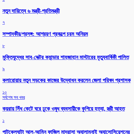
নতুন দায়িত্বে ৬ মন্ত্রী-প্রতিমন্ত্রী
৭
সম্পাদকীয়/প্রসঙ্গ: আশ্রয়ণ প্রকল্পে চরম অনিয়ম
৮
মুক্তিযুদ্ধের সাব-সেক্টর কমান্ডার শাহজাহান মাস্টারের মৃত্যুবার্ষিকী পালিত
৯
কলারোয়ায় নতুন সড়কের কাজের উদ্বোধন করলেন জেলা পরিষদ প্রশাসক
১০
সর্বশেষ সব খবর
কয়রায় সিঁধ কেটে ঘরে ঢুকে ওষুধ ব্যবসায়ীকে কুপিয়ে হত্যা, স্ত্রী আহত
১
পাটকেলঘাটা আল-আমিন ফাজিল মাদ্রাসা অ্যালামনাই অ্যাসোসিয়েশনের