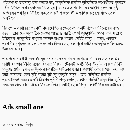
পরিবেশগত ভারসাম্য রক্ষা করতে হয়, অন্যদিকে মানবিক দৃষ্টিভঙ্গিতে শরণার্থীদের ন্যূনতম
মর্যাদা নিশ্চিত করার চ্যালেঞ্জ নিতে হয়। ভবিষ্যতে শরণার্থীদের আইনি সুরক্ষা ও সুষ্ঠু
অভিবাসন প্রক্রিয়া নিশ্চিত করতে একটি শক্তিশালী আঞ্চলিক কাঠামো গড়ে তোলা
অপরিহার্য।
বিদেশে অবস্থানরত প্রবাসী বাংলাদেশিদের ক্ষেত্রেও একটি বিশেষ দায়িত্ববোধ কাজ
করে। তারা যেন স্বাগতিক দেশের আইনের প্রতি যথার্থ শ্রদ্ধাশীল থেকে কর্মদক্ষতা ও
ইতিবাচক সংস্কৃতির মাধ্যমে অবদান রাখতে পারেন, সেটিই কাম্য। কারণ, একজন
প্রবাসীর সুশৃঙ্খল আচরণ কেবল তার নিজের নয়, বরং পুরো জাতির ভাবমূর্তিকে বিশ্বমঞ্চে
উজ্জ্বল করে।
পরিশেষে, শরণার্থী সংকটের মূল সমাধান কেবল দান বা আশ্রয়ে সীমাবদ্ধ নয়; বরং এর
স্থায়ী সমাধান নিহিত রয়েছে সংঘাত নিরসন, টেকসই অর্থনৈতিক উন্নয়ন এবং প্রতিটি
মানুষের মর্যাদা রক্ষার বৈশ্বিক রাজনৈতিক সদিচ্ছার ওপর। শরণার্থী কোনো ‘শব্দ’ নয়, বরং
তারা আমাদের একই সৃষ্টি কর্তার সৃষ্টি স্বপ্নদ্রষ্টা মানুষ। তাই সম্মিলিত মানবিক
প্রচেষ্টাতেই সম্ভব একটি নিরাপদ পৃথিবী গড়ে তোলা, যেখানে প্রতিটি মানুষ নিজ ভূমিতে
সম্মানের সাথে বেঁচে থাকার নিশ্চয়তা পায়। এটাই হোক বিশ্ব শরণার্থী দিবসের অঙ্গীকার।
Ads small one
আপনার মতামত লিখুন