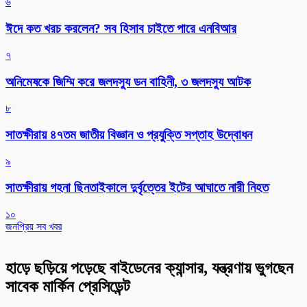
৬
ঈদে কত খরচ করলেন? সব হিসাব চাইতে পারে এনবিআর
৭
অনিমেষকে জিম্মি করে জলদস্যু ডন বাহিনী, ৩ জলদস্যু আটক
৮
সাতক্ষীরায় ৪৭তম জাতীয় বিজ্ঞান ও প্রযুক্তি সপ্তাহ উদ্বোধন
৯
সাতক্ষীরায় গহনা ছিনতাইকালে দুর্বৃত্তের ইটের আঘাতে নারী নিহত
১০
জনপ্রিয় সব খবর
হাড়ে ছড়িয়ে পড়েছে বাইডেনের ক্যান্সার, যন্ত্রণায় ভুগছেন
সাবেক মার্কিন প্রেসিডেন্ট