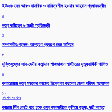
ইউএনওদের আরও মানবিক ও দায়িত্বশীল হওয়ার আহ্বান প্রধানমন্ত্রীর
৬
নতুন দায়িত্বে ৬ মন্ত্রী-প্রতিমন্ত্রী
৭
সম্পাদকীয়/প্রসঙ্গ: আশ্রয়ণ প্রকল্পে চরম অনিয়ম
৮
মুক্তিযুদ্ধের সাব-সেক্টর কমান্ডার শাহজাহান মাস্টারের মৃত্যুবার্ষিকী পালিত
৯
কলারোয়ায় নতুন সড়কের কাজের উদ্বোধন করলেন জেলা পরিষদ প্রশাসক
১০
সর্বশেষ সব খবর
কয়রায় সিঁধ কেটে ঘরে ঢুকে ওষুধ ব্যবসায়ীকে কুপিয়ে হত্যা, স্ত্রী আহত