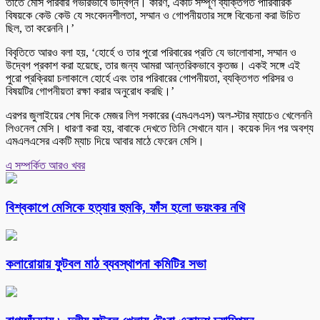
তাতে মেসি পরিবার গভীরভাবে উদ্বিগ্ন। কারণ, একটি সম্পূর্ণ ব্যক্তিগত পারিবারিক
বিষয়কে কেউ কেউ যে সংবেদনশীলতা, সম্মান ও গোপনীয়তার সঙ্গে বিবেচনা করা উচিত
ছিল, তা করেননি।’
বিবৃতিতে আরও বলা হয়, ‘হোর্হে ও তার পুরো পরিবারের প্রতি যে ভালোবাসা, সম্মান ও
উদ্বেগ প্রকাশ করা হয়েছে, তার জন্য আমরা আন্তরিকভাবে কৃতজ্ঞ। একই সঙ্গে এই
পুরো প্রক্রিয়া চলাকালে হোর্হে এবং তার পরিবারের গোপনীয়তা, ব্যক্তিগত পরিসর ও
বিষয়টির গোপনীয়তা রক্ষা করার অনুরোধ করছি।’
এরপর জুলাইয়ের শেষ দিকে মেজর লিগ সকারের (এমএলএস) অল-স্টার ম্যাচেও খেলেননি
লিওনেল মেসি। ধারণা করা হয়, বাবাকে দেখতে তিনি সেখানে যান। কয়েক দিন পর অবশ্য
এমএলএসের একটি ম্যাচ দিয়ে আবার মাঠে ফেরেন মেসি।
এ সম্পর্কিত আরও খবর
বিশ্বকাপে মেসিকে হত্যার হুমকি, ফাঁস হলো ভয়ংকর নথি
কলারোয়ায় ফুটবল মাঠ ব্যবস্থাপনা কমিটির সভা