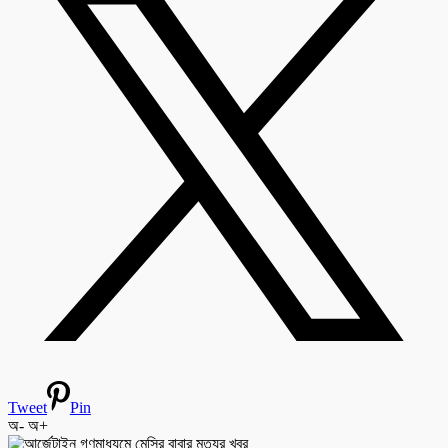
Tweet
Pin
অ-
অ+