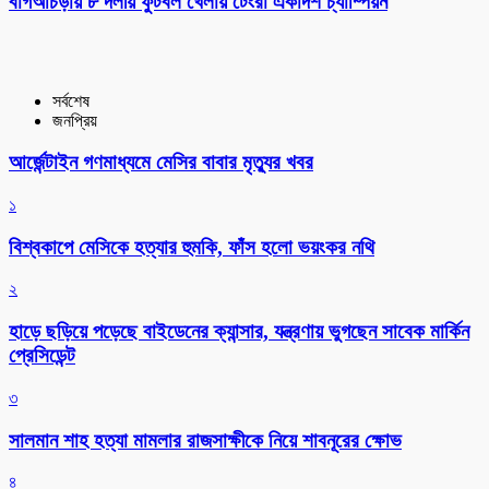
বাগআঁচড়ায় ৮ দলীয় ফুটবল খেলায় টেংরা একাদশ চ্যাম্পিয়ন
সর্বশেষ
জনপ্রিয়
আর্জেন্টাইন গণমাধ্যমে মেসির বাবার মৃত্যুর খবর
১
বিশ্বকাপে মেসিকে হত্যার হুমকি, ফাঁস হলো ভয়ংকর নথি
২
হাড়ে ছড়িয়ে পড়েছে বাইডেনের ক্যান্সার, যন্ত্রণায় ভুগছেন সাবেক মার্কিন
প্রেসিডেন্ট
৩
সালমান শাহ হত্যা মামলার রাজসাক্ষীকে নিয়ে শাবনূরের ক্ষোভ
৪