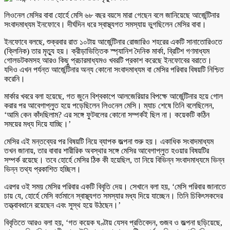
লিওনেল মেসির বাবা হোর্হে মেসি ৬৮ বছর বয়সে মারা গেছেন বলে জানিয়েছে আর্জেন্টিনার
সংবাদমাধ্যম ইনফোবে। দীর্ঘদিন ধরে স্বাস্থ্যগত সমস্যায় ভুগছিলেন মেসির বাবা।
ইনফোবে বলছে, শুক্রবার রাত ১০টায় আর্জেন্টিনার রোজারিও শহরের একটি সানাতোরিওতে
(ক্লিনিক) তার মৃত্যু হয়। ক্রীড়াভিত্তিক স্প্যানিশ দৈনিক মার্কা, ব্রিটিশ গণমাধ্যম
গোলডটকমসহ আরও কিছু প্রচারমাধ্যমও খবরটি প্রকাশ করেছে ইনফোবের বরাতে।
যদিও এখন পর্যন্ত আর্জেন্টিনার অন্য কোনো সংবাদমাধ্যম বা মেসির পরিবার বিষয়টি নিশ্চিত
করেনি।
মার্কার খবরে বলা হয়েছে, গত জুনে বিশ্বকাপে আলজেরিয়ার বিপক্ষে আর্জেন্টিনার হয়ে গোল
করার পর আবেগাপ্লুত হয়ে পড়েছিলেন লিওনেল মেসি। ম্যাচ শেষে তিনি বলেছিলেন,
‘আমি কেন কাঁদছিলাম? এর সঙ্গে ফুটবলের কোনো সম্পর্কই ছিল না। কয়েকটি কঠিন
সময়ের মধ্য দিয়ে যাচ্ছি।’
মেসির এই মন্তব্যের পর বিষয়টি নিয়ে ব্যাপক জল্পনা শুরু হয়। একাধিক সংবাদমাধ্যম
তখন জানায়, তার বাবার শারীরিক অবস্থার সঙ্গে মেসির আবেগাপ্লুত হওয়ার বিষয়টির
সম্পর্ক রয়েছে। তবে হোর্হে মেসির ঠিক কী হয়েছিল, তা নিয়ে বিভিন্ন সংবাদমাধ্যমে ভিন্ন
ভিন্ন তথ্য প্রকাশিত হচ্ছিল।
এরপর ওই সময় মেসির পরিবার একটি বিবৃতি দেয়। সেখানে বলা হয়, ‘মেসি পরিবার জানাতে
চায় যে, হোর্হে মেসি বর্তমানে স্বাস্থ্যগত সমস্যার মধ্য দিয়ে যাচ্ছেন। তিনি চিকিৎসকদের
তত্ত্বাবধানে রয়েছেন এবং সুস্থ হয়ে উঠছেন।’
বিবৃতিতে আরও বলা হয়, ‘গত কয়েক ঘণ্টায় যেসব প্রতিবেদন, গুজব ও জল্পনা ছড়িয়েছে,