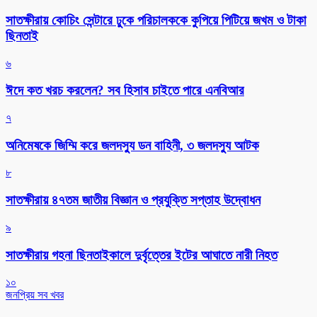
সাতক্ষীরায় কোচিং সেন্টারে ঢুকে পরিচালককে কুপিয়ে পিটিয়ে জখম ও টাকা
ছিনতাই
৬
ঈদে কত খরচ করলেন? সব হিসাব চাইতে পারে এনবিআর
৭
অনিমেষকে জিম্মি করে জলদস্যু ডন বাহিনী, ৩ জলদস্যু আটক
৮
সাতক্ষীরায় ৪৭তম জাতীয় বিজ্ঞান ও প্রযুক্তি সপ্তাহ উদ্বোধন
৯
সাতক্ষীরায় গহনা ছিনতাইকালে দুর্বৃত্তের ইটের আঘাতে নারী নিহত
১০
জনপ্রিয় সব খবর