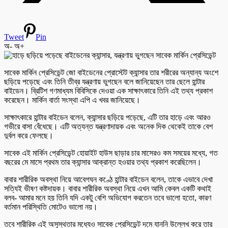
Tweet
Pin
অ-
অ+
সাবেক মার্কিন প্রেসিডেন্ট জো বাইডেনের প্রোস্টেট ক্যান্সার তার শরীরের অন্যান্য অংশে
ছড়িয়ে পড়েছে এবং তিনি তীব্র যন্ত্রণায় ভুগছেন বলে জানিয়েছেন তার ছেলে হান্টার
বাইডেন। ব্রিটিশ গণমাধ্যম বিবিসিকে দেওয়া এক সাক্ষাৎকারে তিনি এই তথ্য প্রকাশ
করেছেন। মার্কিন বার্তা সংস্থা এপি এ খবর জানিয়েছে।
সাক্ষাৎকারে হান্টার বাইডেন বলেন, ক্যান্সার ছড়িয়ে পড়েছে, এটি তার হাড়ে এবং আরও
গভীরে বাসা বেঁধেছে। এটি অত্যন্ত যন্ত্রণাদায়ক এবং অনেক দিক থেকেই তাকে বেশ
দুর্বল করে ফেলছে।
সাবেক এই মার্কিন প্রেসিডেন্ট হোয়াইট হাউস ছাড়ার চার মাসেরও কম সময়ের মধ্যে, গত
বছরের মে মাসে প্রথম তার ক্যান্সার আক্রান্ত হওয়ার তথ্য প্রকাশ করেছিলেন।
বাবার শারীরিক অবস্থা নিয়ে আবেগঘন কণ্ঠে হান্টার বাইডেন বলেন, তাকে এভাবে দেখা
সত্যিই ভীষণ কষ্টদায়ক। বাবার শারীরিক অবস্থা নিয়ে এখন আমি কেবল একটি কথাই
বলব- আমার মনে হয় তিনি যদি একটু বেশি অভিযোগ করতেন তবে ভালো হতো, কারণ
বর্তমান পরিস্থিতি মোটেও ভালো নয়।
তবে শারীরিক এই অসুস্থতার মধ্যেও সাবেক প্রেসিডেন্ট দমে যাননি উল্লেখ করে তার