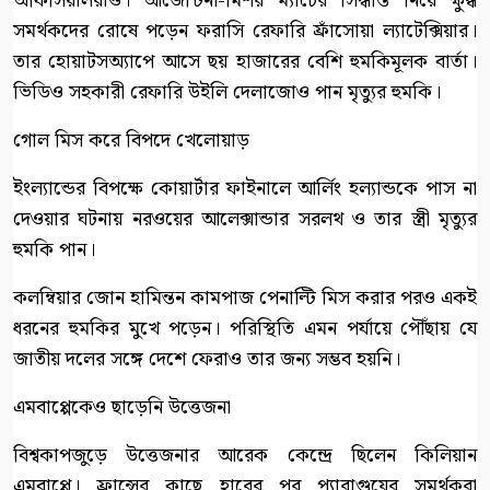
অফিসিয়ালরাও। আর্জেন্টিনা-মিশর ম্যাচের সিদ্ধান্ত নিয়ে ক্ষুব্ধ
সমর্থকদের রোষে পড়েন ফরাসি রেফারি ফ্রাঁসোয়া ল্যাটেক্সিয়ার।
তার হোয়াটসঅ্যাপে আসে ছয় হাজারের বেশি হুমকিমূলক বার্তা।
ভিডিও সহকারী রেফারি উইলি দেলাজোও পান মৃত্যুর হুমকি।
গোল মিস করে বিপদে খেলোয়াড়
ইংল্যান্ডের বিপক্ষে কোয়ার্টার ফাইনালে আর্লিং হল্যান্ডকে পাস না
দেওয়ার ঘটনায় নরওয়ের আলেক্সান্ডার সরলথ ও তার স্ত্রী মৃত্যুর
হুমকি পান।
কলম্বিয়ার জোন হামিন্তন কামপাজ পেনাল্টি মিস করার পরও একই
ধরনের হুমকির মুখে পড়েন। পরিস্থিতি এমন পর্যায়ে পৌঁছায় যে
জাতীয় দলের সঙ্গে দেশে ফেরাও তার জন্য সম্ভব হয়নি।
এমবাপ্পেকেও ছাড়েনি উত্তেজনা
বিশ্বকাপজুড়ে উত্তেজনার আরেক কেন্দ্রে ছিলেন কিলিয়ান
এমবাপ্পে। ফ্রান্সের কাছে হারের পর প্যারাগুয়ের সমর্থকরা