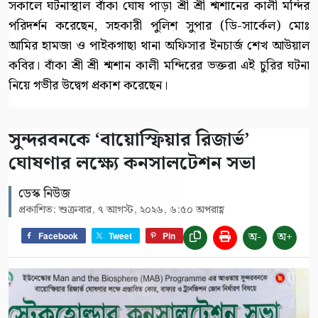
সকালে ঘটনাস্থাল বাঁকা ঘোষ পাড়া শ্রী শ্রী শ্মশানের কালী মন্দির
পরিদর্শন করেছেন, সহকারী পুলিশ সুপার (ডি-সার্কেল) মোঃ
আমির হামজা ও পাইকগাছা থানা অফিসার ইনচার্জ শেখ আউয়াল
কবির। বাঁকা শ্রী শ্রী শ্মশান কালী মন্দিরের ভক্তরা এই চুরির ঘটনা
নিয়ে গভীর উদ্বেগ প্রকাশ করেছেন।
সুন্দরবনকে ‘বায়োস্ফিয়ার রিজার্ভ’
ঘোষণার লক্ষ্যে কনসালটেশন সভা
ডেস্ক নিউজ
প্রকাশিত: শুক্রবার, ৭ আগস্ট, ২০২৬, ৬:৫০ অপরাহ্ণ
অ-
অ+
Facebook
Tweet
Pin