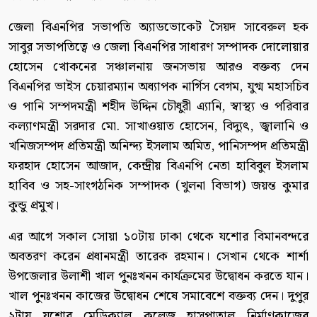
জেলা বিএনপির সভাপতি অ্যাডভোকেট সৈয়দ সাবেরুল হক
সাবুর সভাপতিত্বে ও জেলা বিএনপির সাধারণ সম্পাদক দোলোয়ার
হোসেন খোকনের সঞ্চালনায় জনসভায় আরও বক্তব্য দেন
বিএনপির ভাইস চেয়ারম্যান অধ্যাপক নার্গিস বেগম, যুগ্ম মহাসচিব
ও পানি সম্পদমন্ত্রী শহীদ উদ্দিন চৌধুরী এ্যানি, স্বাস্থ্য ও পরিবার
কল্যাণমন্ত্রী সরদার মো. সাখাওয়াত হোসেন, বিদ্যুৎ, জ্বালানি ও
খনিজসম্পদ প্রতিমন্ত্রী অনিন্দ্য ইসলাম অমিত, পানিসম্পদ প্রতিমন্ত্রী
ফরহাদ হোসেন আজাদ, কেন্দ্রীয় বিএনপি নেতা হাবিবুল ইসলাম
হাবিব ও সহ-সাংগঠনিক সম্পাদক (খুলনা বিভাগ) জয়ন্ত কুমার
কুন্ডু প্রমুখ।
এর আগে সকাল সোয়া ১০টায় ঢাকা থেকে যশোর বিমানবন্দরে
অবতরণ করেন প্রধানমন্ত্রী তারেক রহমান। সেখান থেকে শার্শা
উপজেলার উলাশী খাল পুনঃখনন কার্যক্রমের উদ্বোধন করতে যান।
খাল পুনঃখনন কাজের উদ্বোধন শেষে সমাবেশে বক্তব্য দেন। দুপুর
২টায় যশোর মেডিক্যাল কলেজ হাসপাতাল নির্মাণকাজের