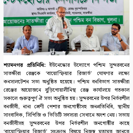
শ্যামনগর প্রতিনিধি:
ইউনেস্কোর উদ্যোগে পশ্চিম সুন্দরবনের
সাতক্ষীরা রেঞ্জকে ‘বায়োস্ফিয়ার রিজার্ভ’ ঘোষণার লক্ষ্যে
কনসালটেশন সভা অনুষ্ঠিত হয়েছে। পশ্চিম বনবিভাগ সাতক্ষীরা
রেঞ্জের আয়োজনে বুড়িগোয়ালীনিস্থ রেঞ্জ কার্যালয়ে গতকাল
সকালে গুরুত্বপুর্ণ ঐ সভা অনুষ্ঠিত হয়। সুন্দরবনের উপর নির্ভরশীল
বনজীবী, নানা শ্রেণী পেশার জনগোষ্ঠীসহ জনপ্রতিনিধি, স্থানীয়
সাংবাদিক, সিপিজি ও ভিডিটি সদস্যরা সেখানে অংশ নেয়। সভায়
বনজীবীসহ সুন্দরবনের উপর নির্ভরশীল জনগোষ্ঠীর কাছে
‘বায়োস্ফিয়ার রিজার্ভ’ সংক্রান্ত বিষয়ে নিজস্ব মতামত জানতে