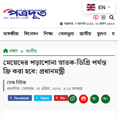
EN
শুক্রবার, ৭ আগস্ট ২০২৬, ২২ শ্রাবণ ১৪৩৩
সাতক্ষীরা
বিনোদন
শিক্ষা
খেলাধুলা
জাতীয়
খুলনা
যশ
প্রচ্ছদ
জাতীয়
মেয়েদের পড়াশোনা স্নাতক-ডিগ্রি পর্যন্ত
ফ্রি করা হবে: প্রধানমন্ত্রী
ডেস্ক নিউজ
প্রকাশিত: সোমবার, ২৭ এপ্রিল, ২০২৬, ৯:২১ অপরাহ্ণ
অ-
অ+
Facebook
Tweet
Pin