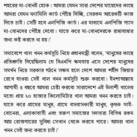
শহরের মা-বোনই হোক। আমরা যেমন সারা দেশের মায়েদের কাছে
আমরা যেমন ফ্যামিলি কার্ড পৌঁছে দিচ্ছি, সেরকম আরেকটি কাজ
দিতে চাই। সেটি হবে এলপিজি কার্ড। এর মাধ্যমে এলপিজি গ্যাস
মা-বোনদের পৌঁছে দেবো। যাতে করে মা-বোনদেরকে রান্নাবান্নার
জন্য কষ্ট করতে না হয়।’
সমাবেশে খাল খনন কর্মসূচি নিয়ে প্রধানমন্ত্রী বলেন, ‘মানুষের কাছে
প্রতিশ্রুতি দিয়েছিলাম যে বিএনপি ক্ষমতায় এসে দেশের মানুষের
সমর্থন নিয়ে সরকার গঠনে সক্ষম হলে দেশে আমরা শহীদ জিয়ার
রেখে যাওয়া সেই খাল খনন কর্মসূচি শুরু করবো। ইনশাআল্লাহ
আগামী ৫ বছরে আমরা চেষ্টা করবো সারাদেশে এই উলাশী খালের
মতো প্রায় ২০ হাজার কিলোমিটার খাল আমরা খনন করতে চাই।
যাতে করে গ্রামের মানুষ, গ্রামে বসবাসকারী মানুষ, কৃষক ভাই-
বোনেরা, এলাকাবাসী এবং তরুণ সমাজের সদস্যরা বিভিন্ন রকম
আয় রোজগারের সুবিধা সেখান থেকে করতে পারে। আমরা খাল
খনন সেই জন্য করতে চাই।’