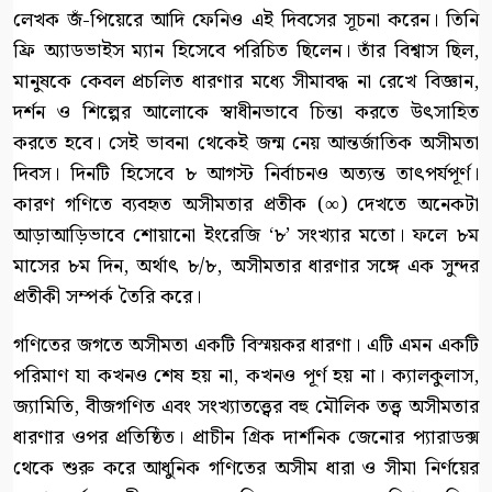
লেখক জঁ-পিয়েরে আদি ফেনিও এই দিবসের সূচনা করেন। তিনি
ফ্রি অ্যাডভাইস ম্যান হিসেবে পরিচিত ছিলেন। তাঁর বিশ্বাস ছিল,
মানুষকে কেবল প্রচলিত ধারণার মধ্যে সীমাবদ্ধ না রেখে বিজ্ঞান,
দর্শন ও শিল্পের আলোকে স্বাধীনভাবে চিন্তা করতে উৎসাহিত
করতে হবে। সেই ভাবনা থেকেই জন্ম নেয় আন্তর্জাতিক অসীমতা
দিবস। দিনটি হিসেবে ৮ আগস্ট নির্বাচনও অত্যন্ত তাৎপর্যপূর্ণ।
কারণ গণিতে ব্যবহৃত অসীমতার প্রতীক (∞) দেখতে অনেকটা
আড়াআড়িভাবে শোয়ানো ইংরেজি ‘৮’ সংখ্যার মতো। ফলে ৮ম
মাসের ৮ম দিন, অর্থাৎ ৮/৮, অসীমতার ধারণার সঙ্গে এক সুন্দর
প্রতীকী সম্পর্ক তৈরি করে।
গণিতের জগতে অসীমতা একটি বিস্ময়কর ধারণা। এটি এমন একটি
পরিমাণ যা কখনও শেষ হয় না, কখনও পূর্ণ হয় না। ক্যালকুলাস,
জ্যামিতি, বীজগণিত এবং সংখ্যাতত্ত্বের বহু মৌলিক তত্ত্ব অসীমতার
ধারণার ওপর প্রতিষ্ঠিত। প্রাচীন গ্রিক দার্শনিক জেনোর প্যারাডক্স
থেকে শুরু করে আধুনিক গণিতের অসীম ধারা ও সীমা নির্ণয়ের