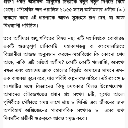
ধারণা পর্যন্ত অসীমতা মানুষের চিন্তাকে নতুন নতুন দিগন্তে নিয়ে
গেছে। গণিতবিদ জন ওয়ালিস ১৬৫৫ সালে অসীমতার প্রতীক (∞)
ব্যবহার করে এই ধারণাকে আরও সুসংহত রূপ দেন, যা আজ
বিশ্বব্যাপী পরিচিত।
তবে অসীমতা শুধু গণিতের বিষয় নয়; এটি মহাবিশ্বকে বোঝারও
একটি গুরুত্বপূর্ণ চাবিকাঠি। মহাকাশতত্ত্ব বা কসমোলজিতে
বিজ্ঞানীরা আজও অনুসন্ধান করছেন-মহাবিশ্বের কি কোনো শেষ
আছে, নাকি এটি সত্যিই অসীম? কোটি কোটি গ্যালাক্সি, অসংখ্য
নক্ষত্র এবং রহস্যময় ব্ল্যাক হোলের বিস্তৃতি আমাদের সামনে এমন
এক বাস্তবতা তুলে ধরে, যার পরিধি কল্পনারও বাইরে। এই প্রসঙ্গে ৮
সংখ্যাটির সঙ্গে বিজ্ঞানের কিছু চমৎকার মিলও উল্লেখযোগ্য।
আমাদের সৌরজগতের প্রধান গ্রহ সংখ্যা ৮টি, সূর্যের আলো
পৃথিবীতে পৌঁছাতে সময় লাগে প্রায় ৮ মিনিট এবং জীবনের জন্য
অপরিহার্য অক্সিজেনের পারমাণবিক সংখ্যাও ৮। এসব তথ্য
দিবসটির প্রতীকী গুরুত্বকে আরও সমৃদ্ধ করে।