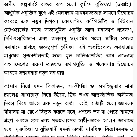
অসীম কল্পনারই বাস্তব রূপ হলো কৃত্রিম বুদ্ধিমত্তা (এআই)।
আধুনিক প্রযুক্তির যুগে এই মেলবন্ধন মানবসভ্যতার সামনে উন্মোচন
করেছে এক নতুন দিগন্ত। কোয়ান্টাম কম্পিউটিং ও নিউরাল
নেটওয়ার্কের মতো অত্যাধুনিক প্রযুক্তি আজ মহাকাশ গবেষণা,
চিকিৎসাবিজ্ঞান এবং জলবায়ু সংকটের মতো জটিল সমস্যা
সমাধানে রাখছে গুরুত্বপূর্ণ ভূমিকা। এই অপ্রতিরোধ্য অগ্রযাত্রায়
মানুষের সৃজনশীলতাই হলো মূল চালিকাশক্তি; আর এক্ষেত্রে
বাংলাদেশের তরুণ প্রজন্মও তথ্যপ্রযুক্তি ও গবেষণায় উন্মোচন
করেছে সম্ভাবনার নতুন সব দ্বার।
বর্তমান বিশ্বে যখন বিভাজন, সংকীর্ণতা ও অসহিষ্ণুতার নানা
চ্যালেঞ্জ মাথাচাড়া দিয়ে উঠছে, ঠিক তখন আন্তর্জাতিক অসীমতা
দিবস নিয়ে আসে এক নতুন বার্তা। সেই বার্তাটি হলো-জ্ঞানকে
সীমাবদ্ধ না রেখে বিস্তৃত করতে হবে, প্রশ্নকে ভয় না পেয়ে সানন্দে
গ্রহণ করতে হবে এবং মতপ্রকাশের স্বাধীনতাকে সম্মান জানাতে
হবে। মুক্তচিন্তা ও যুক্তিবাদী মননই একটি মানবিক, বিজ্ঞানমনস্ক ও