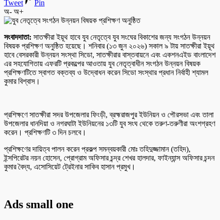
Tweet
Pin
অ-
অ+
সংবাদদাতা:
সাতক্ষীরা ইয়ূথ হাবে যুব নেতৃত্বে যুব সংঘের বিকাশের জন্য সংগঠন উন্নয়ন
বিষয়ক প্রশিক্ষণ অনুষ্ঠিত হয়েছে। শনিবার (১৩ জুন ২০২৬) সকাল ৯ টায় সাতক্ষীরা ইয়ূথ
হাবে বেসরকারী উন্নয়ন সংস্থা সিডো, সাতক্ষীরার বাস্তবায়নে এবং একশনএইড বাংলাদেশ
এর সহযোগিতায় এফরটি প্রকল্পের আওতায় যুব নেতৃত্বাধীন সংগঠন উন্নয়ন বিষয়ক
প্রশিক্ষণটিতে স্বাগত বক্তব্য ও উদ্বোধন করেন সিডো সংস্থার প্রধান নির্বাহী শ্যামল
কুমার বিশ্বাস।
প্রশিক্ষণে সাতক্ষীরা সদর উপজেলার ফিংড়ী, ব্রহ্মরাজপুর ইউনিয়ন ও পৌরসভা এবং তালা
উপজেলার ধানদিয়া ও নগরঘাটা ইউনিয়নের ১৩টি যুব সংঘ থেকে তরুণ-তরুণীরা অংশগ্রহণ
করেন। প্রশিক্ষণটি ৩ দিন চলবে।
প্রশিক্ষণের দায়িত্ব পালন করেন প্রকল্প সমন্বয়কারী মোঃ তহিদুজ্জামান (তহিদ),
ইন্সপিরেটর নয়ন হোসেন, প্রোগ্রাম অফিসার চন্দ্র শেখর হালদার, ফাইন্যান্স অফিসার চন্দন
কুমার বৈদ্য, এসোসিয়েট ট্রেইনার সাকিব হাসান প্রমুখ।
Ads small one