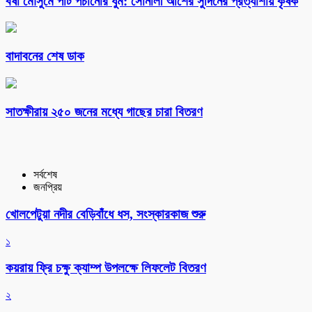
বর্ষা মৌসুমে পাট পচানোর ধুম: সোনালী আঁশের সুদিনের প্রত্যাশায় কৃষক
বাদাবনের শেষ ডাক
সাতক্ষীরায় ২৫০ জনের মধ্যে গাছের চারা বিতরণ
সর্বশেষ
জনপ্রিয়
খোলপেটুয়া নদীর বেড়িবাঁধে ধস, সংস্কারকাজ শুরু
১
কয়রায় ফ্রি চক্ষু ক্যাম্প উপলক্ষে লিফলেট বিতরণ
২