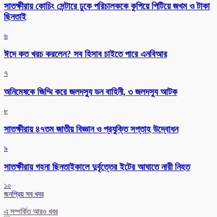
সাতক্ষীরায় কোচিং সেন্টারে ঢুকে পরিচালককে কুপিয়ে পিটিয়ে জখম ও টাকা
ছিনতাই
৬
ঈদে কত খরচ করলেন? সব হিসাব চাইতে পারে এনবিআর
৭
অনিমেষকে জিম্মি করে জলদস্যু ডন বাহিনী, ৩ জলদস্যু আটক
৮
সাতক্ষীরায় ৪৭তম জাতীয় বিজ্ঞান ও প্রযুক্তি সপ্তাহ উদ্বোধন
৯
সাতক্ষীরায় গহনা ছিনতাইকালে দুর্বৃত্তের ইটের আঘাতে নারী নিহত
১০
জনপ্রিয় সব খবর
এ সম্পর্কিত আরও খবর