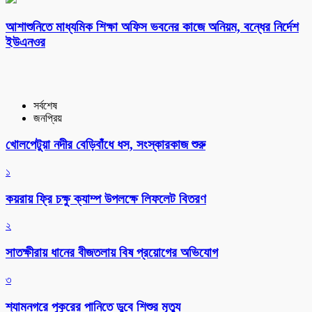
আশাশুনিতে মাধ্যমিক শিক্ষা অফিস ভবনের কাজে অনিয়ম, বন্ধের নির্দেশ
ইউএনওর
সর্বশেষ
জনপ্রিয়
খোলপেটুয়া নদীর বেড়িবাঁধে ধস, সংস্কারকাজ শুরু
১
কয়রায় ফ্রি চক্ষু ক্যাম্প উপলক্ষে লিফলেট বিতরণ
২
সাতক্ষীরায় ধানের বীজতলায় বিষ প্রয়োগের অভিযোগ
৩
শ্যামনগরে পুকুরের পানিতে ডুবে শিশুর মৃত্যু