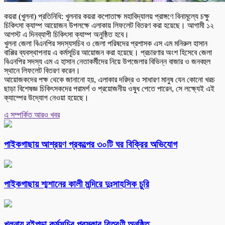
কয়রা (খুলনা) প্রতিনিধি: খুলনার কয়রা কপোতাক্ষ মহাবিদ্যালয় প্রাঙ্গণে বিনামূল্যে চক্ষু
চিকিৎসা ক্যাম্প আয়োজন উপলক্ষে এলাকায় লিফলেট বিতরণ করা হয়েছে। আগামী ১২
আগস্ট এ দিনব্যাপী চিকিৎসা ক্যাম্প অনুষ্ঠিত হবে।
খুলনা জেলা বিএনপির সদস্যসচিব ও জেলা পরিষদের প্রশাসক এস এম মনিরুল হাসান
বাপ্পির ব্যবস্থাপনায় এ কর্মসূচির আয়োজন করা হয়েছে। প্রচারণার অংশ হিসেবে জেলা
বিএনপির সদস্য এম এ হাসান নেতাকর্মীদের নিয়ে উপজেলার বিভিন্ন বাজার ও জনবহুল
স্থানে লিফলেট বিতরণ করেন।
আয়োজকদের পক্ষ থেকে জানানো হয়, এলাকার দরিদ্র ও সাধারণ মানুষ যেন কোনো খরচ
ছাড়া বিশেষজ্ঞ চিকিৎসকদের পরামর্শ ও প্রয়োজনীয় ওষুধ পেতে পারেন, সে লক্ষ্যেই এই
ক্যাম্পের উদ্যোগ নেওয়া হয়েছে।
এ সম্পর্কিত আরও খবর
পাইকগাছায় আশ্রয়ণ প্রকল্পের ৩০টি ঘর বিক্রির অভিযোগ
পাইকগাছায় শ্মশানের কালী মন্দিরে দুঃসাহসিক চুরি
খুলনায় বইপড়া কর্মসূচির পুরস্কার বিতরণী অনুষ্ঠিত