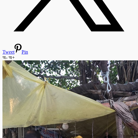
Tweet
Pin
অ-
অ+