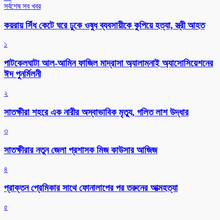
সর্বশেষ সব খবর
কয়রায় সিঁধ কেটে ঘরে ঢুকে ওষুধ ব্যবসায়ীকে কুপিয়ে হত্যা, স্ত্রী আহত
১
পাটকেলঘাটা আল-আমিন ফাজিল মাদ্রাসা অ্যালামনাই অ্যাসোসিয়েশনের
ঈদ পুনর্মিলনী
২
সাতক্ষীরা শহরে এক নারীর অস্বাভাবিক মৃত্যু, গলিত লাশ উদ্ধার
৩
সাতক্ষীরার নতুন জেলা প্রশাসক মিজ কাউসার আজিজ
৪
প্রাক্তন প্রেমিকার সাথে ফোনালাপের পর তরুনের আত্মহত্যা
৫