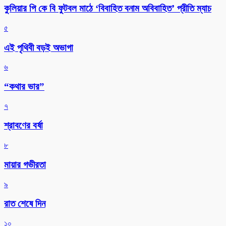
কুলিয়ার পি কে বি ফুটবল মাঠে ‘বিবাহিত বনাম অবিবাহিত’ প্রীতি ম্যাচ
৫
এই পৃথিবী বড়ই অভাগা
৬
“কথার ভার”
৭
শ্রাবণের বর্ষা
৮
মায়ার গভীরতা
৯
রাত শেষে দিন
১০