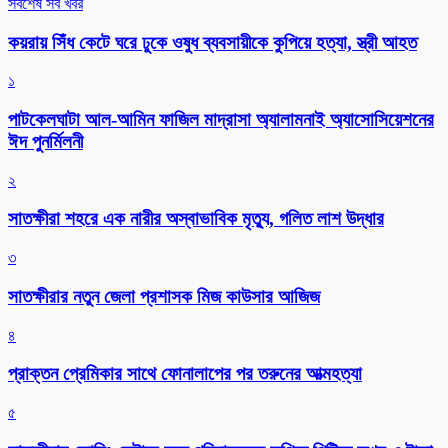
সর্বশেষ সব খবর
কয়রায় সিঁধ কেটে ঘরে ঢুকে ওষুধ ব্যবসায়ীকে কুপিয়ে হত্যা, স্ত্রী আহত
১
পাটকেলঘাটা আল-আমিন ফাজিল মাদ্রাসা অ্যালামনাই অ্যাসোসিয়েশনের
ঈদ পুনর্মিলনী
২
সাতক্ষীরা শহরে এক নারীর অস্বাভাবিক মৃত্যু, গলিত লাশ উদ্ধার
৩
সাতক্ষীরার নতুন জেলা প্রশাসক মিজ কাউসার আজিজ
৪
প্রাক্তন প্রেমিকার সাথে ফোনালাপের পর তরুনের আত্মহত্যা
৫