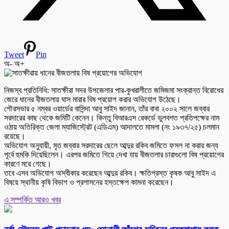
Tweet
Pin
অ-
অ+
নিজস্ব প্রতিনিধি: সাতক্ষীরা সদর উপজেলার পার-কুখরালীতে জমিজমা সংক্রান্ত বিরোধের
জেরে ধানের বীজতলায় ঘাস মারার বিষ প্রয়োগ করার অভিযোগ উঠেছে।
পৌরসভার ৫ নম্বর ওয়ার্ডের বাসিন্দা আবু সাইদ জানান, তাঁর বাবা ২০০২ সালে জব্বার
সরদারের কাছ থেকে জমিটি কেনেন। কিন্তু বিআরএস রেকর্ডে ভুলবশত প্রতিপক্ষের নাম
ওঠায় অতিরিক্ত জেলা ম্যাজিস্ট্রেট (এডিএম) আদালতে মামলা (নং ১৯৩৭/২৫) চলমান
রয়েছে।
অভিযোগ অনুযায়ী, মৃত জব্বার সরদারের ছেলে আব্দুর রকিব জমিতে ফসল না করার জন্য
পূর্বে হুমকি দিয়েছিলেন। এরপর জমিতে গিয়ে দেখা যায় বীজতলার চারাগুলো বিষ প্রয়োগের
কারণে মরে গেছে।
তবে এসব অভিযোগ অস্বীকার করেছেন আব্দুর রকিব। ক্ষতিগ্রস্ত কৃষক আবু সাইদ এ
বিষয়ে স্থানীয় কৃষি বিভাগ ও প্রশাসনের হস্তক্ষেপ কামনা করেছেন।
এ সম্পর্কিত আরও খবর