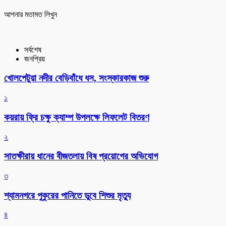
আপনার মতামত লিখুন
সর্বশেষ
জনপ্রিয়
খোলপেটুয়া নদীর বেড়িবাঁধে ধস, সংস্কারকাজ শুরু
১
কয়রায় ফ্রি চক্ষু ক্যাম্প উপলক্ষে লিফলেট বিতরণ
২
সাতক্ষীরায় ধানের বীজতলায় বিষ প্রয়োগের অভিযোগ
৩
শ্যামনগরে পুকুরের পানিতে ডুবে শিশুর মৃত্যু
৪