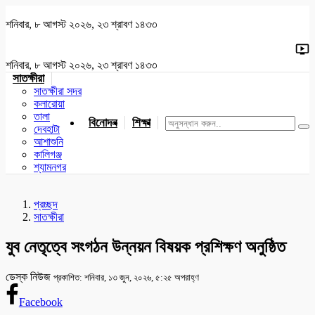
শনিবার, ৮ আগস্ট ২০২৬, ২৩ শ্রাবণ ১৪৩৩
শনিবার, ৮ আগস্ট ২০২৬, ২৩ শ্রাবণ ১৪৩৩
সাতক্ষীরা
সাতক্ষীরা সদর
কলারোয়া
তালা
বিনোদন
শিক্ষা
খেলাধুলা
জাতীয়
খুলনা
যশোর
দেবহাটা
আশাশুনি
কালিগঞ্জ
শ্যামনগর
প্রচ্ছদ
সাতক্ষীরা
যুব নেতৃত্বে সংগঠন উন্নয়ন বিষয়ক প্রশিক্ষণ অনুষ্ঠিত
ডেস্ক নিউজ
প্রকাশিত: শনিবার, ১৩ জুন, ২০২৬, ৫:২৫ অপরাহ্ণ
Facebook