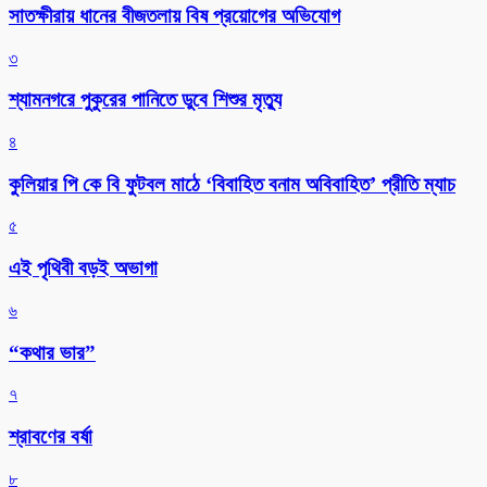
সাতক্ষীরায় ধানের বীজতলায় বিষ প্রয়োগের অভিযোগ
৩
শ্যামনগরে পুকুরের পানিতে ডুবে শিশুর মৃত্যু
৪
কুলিয়ার পি কে বি ফুটবল মাঠে ‘বিবাহিত বনাম অবিবাহিত’ প্রীতি ম্যাচ
৫
এই পৃথিবী বড়ই অভাগা
৬
“কথার ভার”
৭
শ্রাবণের বর্ষা
৮