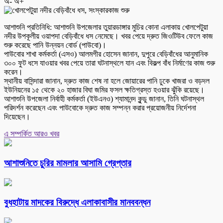
অ-
অ+
আশাশুনি প্রতিনিধি: আশাশুনি উপজেলার তুয়ারডাঙ্গার মুচির কোনা এলাকায় খোলপেটুয়া
নদীর উপকূলীয় ওয়াপদা বেড়িবাঁধে ধস নেমেছে। খবর পেয়ে দ্রুত জিওটিউব ফেলে কাজ
শুরু করেছে পানি উন্নয়ন বোর্ড (পাউবো)।
পাউবোর শাখা কর্মকর্তা (এসও) আলমগীর হোসেন জানান, দুপুরে বেড়িবাঁধের আনুমানিক
৩০০ ফুট ধসে যাওয়ার খবর পেয়ে তারা ঘটনাস্থলে যান এবং বিকল্প বাঁধ নির্মাণের কাজ শুরু
করেন।
স্থানীয় বাসিন্দারা জানান, দ্রুত কাজ শেষ না হলে জোয়ারের পানি ঢুকে খাজরা ও বড়দল
ইউনিয়নের ১৫ থেকে ২০ হাজার বিঘা জমির ফসল ক্ষতিগ্রস্ত হওয়ার ঝুঁকি রয়েছে।
আশাশুনি উপজেলা নির্বাহী কর্মকর্তা (ইউএনও) শ্যামানন্দ কুন্ডু জানান, তিনি ঘটনাস্থল
পরিদর্শন করেছেন এবং পাউবোকে দ্রুত কাজ সম্পন্ন করার প্রয়োজনীয় নির্দেশনা
দিয়েছেন।
এ সম্পর্কিত আরও খবর
আশাশুনিতে চুরির মামলার আসামি গ্রেপ্তার
বুধহাটায় মাদকের বিরুদ্ধে এলাকাবাসীর মানববন্ধন