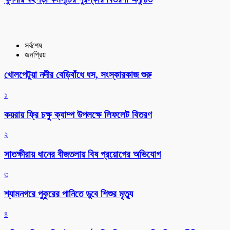
সর্বশেষ
জনপ্রিয়
খোলপেটুয়া নদীর বেড়িবাঁধে ধস, সংস্কারকাজ শুরু
১
কয়রায় ফ্রি চক্ষু ক্যাম্প উপলক্ষে লিফলেট বিতরণ
২
সাতক্ষীরায় ধানের বীজতলায় বিষ প্রয়োগের অভিযোগ
৩
শ্যামনগরে পুকুরের পানিতে ডুবে শিশুর মৃত্যু
৪