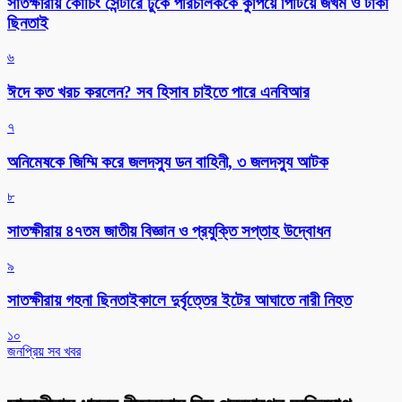
সাতক্ষীরায় কোচিং সেন্টারে ঢুকে পরিচালককে কুপিয়ে পিটিয়ে জখম ও টাকা
ছিনতাই
৬
ঈদে কত খরচ করলেন? সব হিসাব চাইতে পারে এনবিআর
৭
অনিমেষকে জিম্মি করে জলদস্যু ডন বাহিনী, ৩ জলদস্যু আটক
৮
সাতক্ষীরায় ৪৭তম জাতীয় বিজ্ঞান ও প্রযুক্তি সপ্তাহ উদ্বোধন
৯
সাতক্ষীরায় গহনা ছিনতাইকালে দুর্বৃত্তের ইটের আঘাতে নারী নিহত
১০
জনপ্রিয় সব খবর