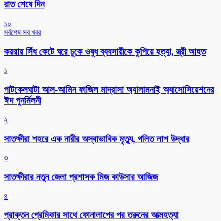
রাত শেষে দিন
১০
সর্বশেষ সব খবর
কয়রায় সিঁধ কেটে ঘরে ঢুকে ওষুধ ব্যবসায়ীকে কুপিয়ে হত্যা, স্ত্রী আহত
১
পাটকেলঘাটা আল-আমিন ফাজিল মাদ্রাসা অ্যালামনাই অ্যাসোসিয়েশনের
ঈদ পুনর্মিলনী
২
সাতক্ষীরা শহরে এক নারীর অস্বাভাবিক মৃত্যু, গলিত লাশ উদ্ধার
৩
সাতক্ষীরার নতুন জেলা প্রশাসক মিজ কাউসার আজিজ
৪
প্রাক্তন প্রেমিকার সাথে ফোনালাপের পর তরুনের আত্মহত্যা