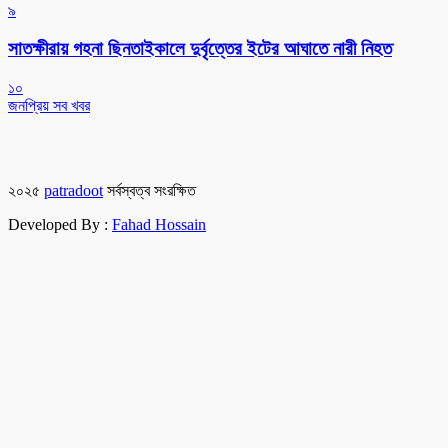
৯
সাতক্ষীরায় গহনা ছিনতাইকালে দুর্বৃত্তের ইটের আঘাতে নারী নিহত
১০
জনপ্রিয় সব খবর
২০২৫
patradoot
সর্বস্বত্ব সংরক্ষিত
Developed By :
Fahad Hossain