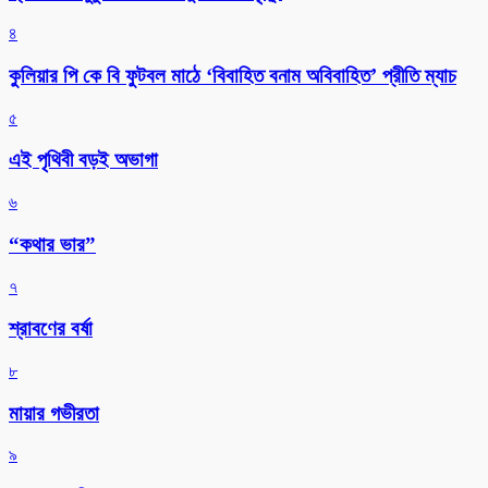
৪
কুলিয়ার পি কে বি ফুটবল মাঠে ‘বিবাহিত বনাম অবিবাহিত’ প্রীতি ম্যাচ
৫
এই পৃথিবী বড়ই অভাগা
৬
“কথার ভার”
৭
শ্রাবণের বর্ষা
৮
মায়ার গভীরতা
৯