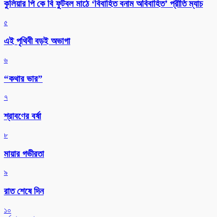
কুলিয়ার পি কে বি ফুটবল মাঠে ‘বিবাহিত বনাম অবিবাহিত’ প্রীতি ম্যাচ
৫
এই পৃথিবী বড়ই অভাগা
৬
“কথার ভার”
৭
শ্রাবণের বর্ষা
৮
মায়ার গভীরতা
৯
রাত শেষে দিন
১০