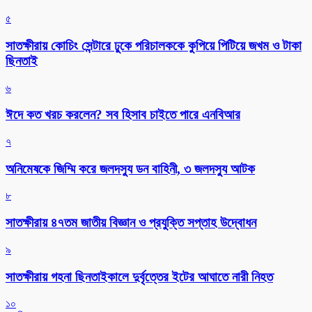
৫
সাতক্ষীরায় কোচিং সেন্টারে ঢুকে পরিচালককে কুপিয়ে পিটিয়ে জখম ও টাকা
ছিনতাই
৬
ঈদে কত খরচ করলেন? সব হিসাব চাইতে পারে এনবিআর
৭
অনিমেষকে জিম্মি করে জলদস্যু ডন বাহিনী, ৩ জলদস্যু আটক
৮
সাতক্ষীরায় ৪৭তম জাতীয় বিজ্ঞান ও প্রযুক্তি সপ্তাহ উদ্বোধন
৯
সাতক্ষীরায় গহনা ছিনতাইকালে দুর্বৃত্তের ইটের আঘাতে নারী নিহত
১০