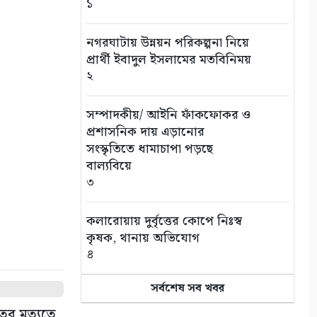
১
৭ আগস্ট: ন্যাশনাল লাইটহাউস
ডে-সমুদ্রপথের নীরব পথপ্রদর্শক
৯
নগরঘাটায় উন্নয়ন পরিকল্পনা নিয়ে
প্রার্থী ইবাদুল ইসলামের মতবিনিময়
২
শ্যামনগরে সিএনআরএসের
জলবায়ু সহনশীলতা বিষয়ক প্রকল্প
সভা
সম্পাদকীয়/ আইনি ফাঁকফোকর ও
১০
প্রশাসনিক দায় এড়ানোর
সংস্কৃতিতে ধামাচাপা পড়ছে
বাল্যবিয়ে
৩
কলারোয়ায় দুর্বৃত্তের কোপে নিঃস্ব
কৃষক, থানায় অভিযোগ
৪
সর্বশেষ সব খবর
সড়ক পথে চাঁদাবাজি বন্ধে সর্বোচ্চ
কঠোর অবস্থান: বাস ও ট্রাক
ের মৃত্যুতে