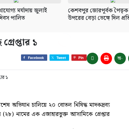
যোগ্য মর্যাদায় জুলাই
কেশবপুর জোরপূর্বক পৈতৃক
 দিবস পালিত
উপরের বেড়া ভেঙ্গে দিল প্রত
রেপ্তার ১
অ-
Facebook
Tweet
Pin
িশেষ অভিযান চালিয়ে ২০ বোতল নিষিদ্ধ মাদকদ্রব্য
২৮) নামের এক এজাহারভুক্ত আসামিকে গ্রেপ্তার