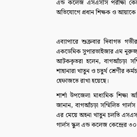
এন্ড কলেজ এসএসসি পরীক্ষা কেন্
অভিযোগে প্রধান শিক্ষক ও আয়াক
এব্যাপারে শুক্রবার দিবাগত গভী
একডেমিক সুপারভাইজার এম নূরুজ্জ
আটককৃতরা হলেন, বাগআঁচড়া সম্মিল
শাহানারা খাতুন ও চতুর্থ শ্রেণীর ক
হেফাজতে রাখা হয়েছে।
শার্শা উপজেলা মাধ্যমিক শিক্ষা
জানান, বাগআঁচড়া সম্মিলিত গার্লস স
এর মেয়ে অহনা খাতুন চলতি এসএসস
গার্লস স্কুল এন্ড কলেজ কেন্দ্রের ৩০