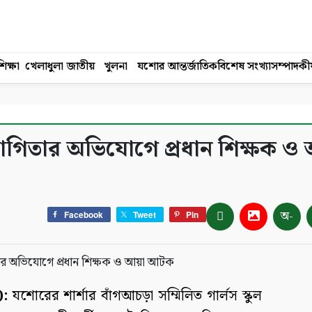
িক্ষা
খেলাধুলা
জাতীয়
খুলনা
যশোর
আন্তর্জাতিক
বিশেষ সংখ্যা
সম্পাদকী
হযোগিতার অভিযোগে প্রধান শিক্ষক ও
অ-
Facebook
Tweet
Pin
):
যশোরের শার্শার বাঁগআচড়া সম্মিলিত গার্লস স্কুল