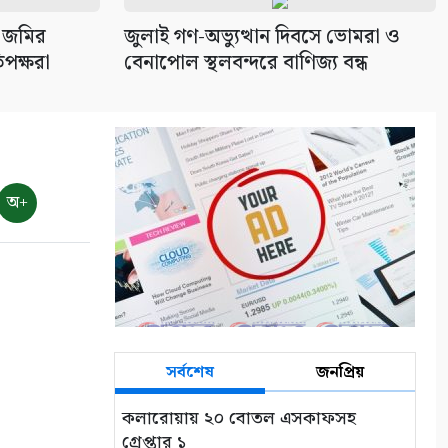
 জমির
‎জুলাই গণ-অভ্যুত্থান দিবসে ভোমরা ও
িপক্ষরা
বেনাপোল স্থলবন্দরে বাণিজ্য বন্ধ
অ+
সর্বশেষ
জনপ্রিয়
কলারোয়ায় ২০ বোতল এসকাফসহ
গ্রেপ্তার ১