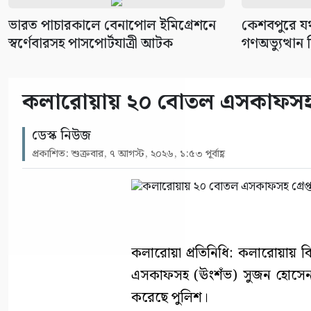
ভারত পাচারকালে বেনাপোল ইমিগ্রেশনে
কেশবপুরে যথা
স্বর্ণেবারসহ পাসপোর্টযাত্রী আটক
গণঅভ্যুত্থান
কলারোয়ায় ২০ বোতল এসকাফসহ গ্
ডেস্ক নিউজ
প্রকাশিত: শুক্রবার, ৭ আগস্ট, ২০২৬, ১:৫৩ পূর্বাহ্ণ
কলারোয়া প্রতিনিধি: কলারোয়ায় ব
এসকাফসহ (ঊংশঁভ) সুজন হোসেন (
করেছে পুলিশ।