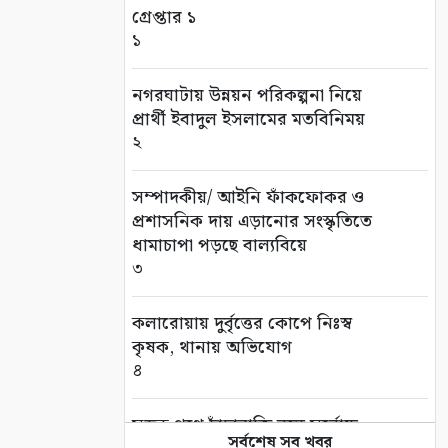
গ্রেপ্তার ১
১
নগরঘাটায় উন্নয়ন পরিকল্পনা নিয়ে
প্রার্থী ইবাদুল ইসলামের মতবিনিময়
২
সম্পাদকীয়/ আইনি ফাঁকফোকর ও
প্রশাসনিক দায় এড়ানোর সংস্কৃতিতে
ধামাচাপা পড়ছে বাল্যবিয়ে
৩
কলারোয়ায় দুর্বৃত্তের কোপে নিঃস্ব
কৃষক, থানায় অভিযোগ
৪
সড়ক পথে চাঁদাবাজি বন্ধে সর্বোচ্চ
সর্বশেষ সব খবর