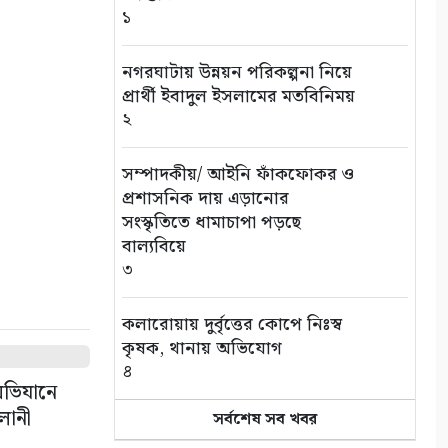
১
নগরঘাটায় উন্নয়ন পরিকল্পনা নিয়ে
প্রার্থী ইবাদুল ইসলামের মতবিনিময়
২
সম্পাদকীয়/ আইনি ফাঁকফোকর ও
প্রশাসনিক দায় এড়ানোর
সংস্কৃতিতে ধামাচাপা পড়ছে
বাল্যবিয়ে
৩
কলারোয়ায় দুর্বৃত্তের কোপে নিঃস্ব
কৃষক, থানায় অভিযোগ
৪
 অভিযানে
ালানী
সর্বশেষ সব খবর
সড়ক পথে চাঁদাবাজি বন্ধে সর্বোচ্চ