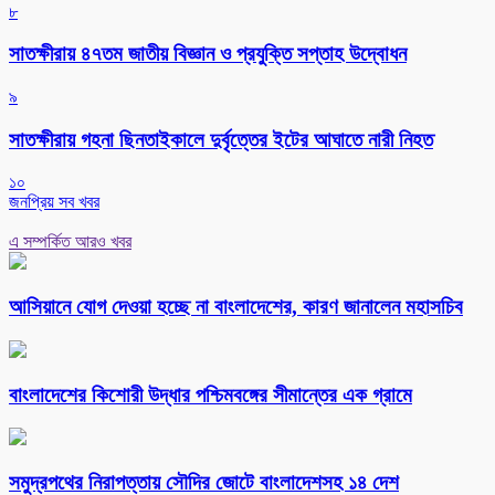
৮
সাতক্ষীরায় ৪৭তম জাতীয় বিজ্ঞান ও প্রযুক্তি সপ্তাহ উদ্বোধন
৯
সাতক্ষীরায় গহনা ছিনতাইকালে দুর্বৃত্তের ইটের আঘাতে নারী নিহত
১০
জনপ্রিয় সব খবর
এ সম্পর্কিত আরও খবর
আসিয়ানে যোগ দেওয়া হচ্ছে না বাংলাদেশের, কারণ জানালেন মহাসচিব
বাংলাদেশের কিশোরী উদ্ধার পশ্চিমবঙ্গের সীমান্তের এক গ্রামে
সমুদ্রপথের নিরাপত্তায় সৌদির জোটে বাংলাদেশসহ ১৪ দেশ