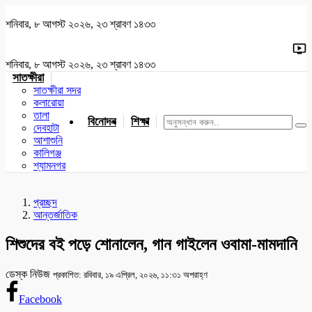
শনিবার, ৮ আগস্ট ২০২৬, ২৩ শ্রাবণ ১৪৩৩
শনিবার, ৮ আগস্ট ২০২৬, ২৩ শ্রাবণ ১৪৩৩
সাতক্ষীরা
সাতক্ষীরা সদর
কলারোয়া
তালা
বিনোদন
শিক্ষা
খেলাধুলা
জাতীয়
খুলনা
যশোর
দেবহাটা
আশাশুনি
কালিগঞ্জ
শ্যামনগর
প্রচ্ছদ
আন্তর্জাতিক
শিশুদের বই পড়ে শোনালেন, গান গাইলেন ওবামা-মামদানি
ডেস্ক নিউজ
প্রকাশিত: রবিবার, ১৯ এপ্রিল, ২০২৬, ১১:৩১ অপরাহ্ণ
Facebook