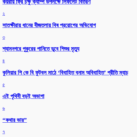
কয়রায় ফ্রি চক্ষু ক্যাম্প উপলক্ষে লিফলেট বিতরণ
২
সাতক্ষীরায় ধানের বীজতলায় বিষ প্রয়োগের অভিযোগ
৩
শ্যামনগরে পুকুরের পানিতে ডুবে শিশুর মৃত্যু
৪
কুলিয়ার পি কে বি ফুটবল মাঠে ‘বিবাহিত বনাম অবিবাহিত’ প্রীতি ম্যাচ
৫
এই পৃথিবী বড়ই অভাগা
৬
“কথার ভার”
৭