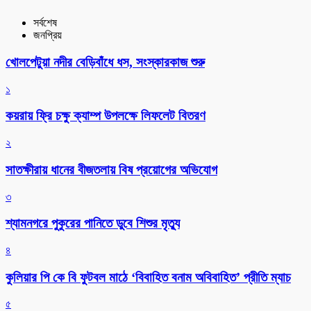
সর্বশেষ
জনপ্রিয়
খোলপেটুয়া নদীর বেড়িবাঁধে ধস, সংস্কারকাজ শুরু
১
কয়রায় ফ্রি চক্ষু ক্যাম্প উপলক্ষে লিফলেট বিতরণ
২
সাতক্ষীরায় ধানের বীজতলায় বিষ প্রয়োগের অভিযোগ
৩
শ্যামনগরে পুকুরের পানিতে ডুবে শিশুর মৃত্যু
৪
কুলিয়ার পি কে বি ফুটবল মাঠে ‘বিবাহিত বনাম অবিবাহিত’ প্রীতি ম্যাচ
৫