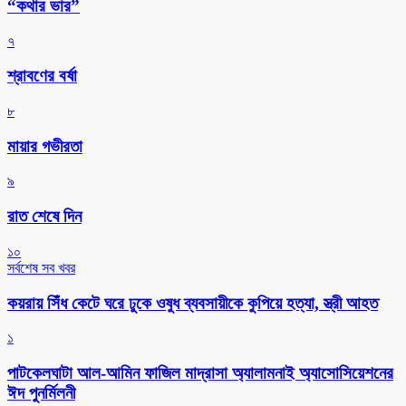
“কথার ভার”
৭
শ্রাবণের বর্ষা
৮
মায়ার গভীরতা
৯
রাত শেষে দিন
১০
সর্বশেষ সব খবর
কয়রায় সিঁধ কেটে ঘরে ঢুকে ওষুধ ব্যবসায়ীকে কুপিয়ে হত্যা, স্ত্রী আহত
১
পাটকেলঘাটা আল-আমিন ফাজিল মাদ্রাসা অ্যালামনাই অ্যাসোসিয়েশনের
ঈদ পুনর্মিলনী