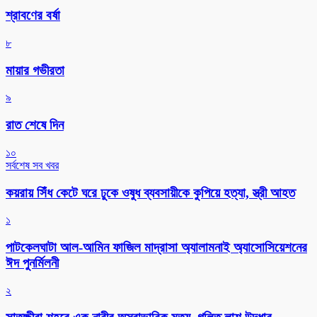
শ্রাবণের বর্ষা
৮
মায়ার গভীরতা
৯
রাত শেষে দিন
১০
সর্বশেষ সব খবর
কয়রায় সিঁধ কেটে ঘরে ঢুকে ওষুধ ব্যবসায়ীকে কুপিয়ে হত্যা, স্ত্রী আহত
১
পাটকেলঘাটা আল-আমিন ফাজিল মাদ্রাসা অ্যালামনাই অ্যাসোসিয়েশনের
ঈদ পুনর্মিলনী
২