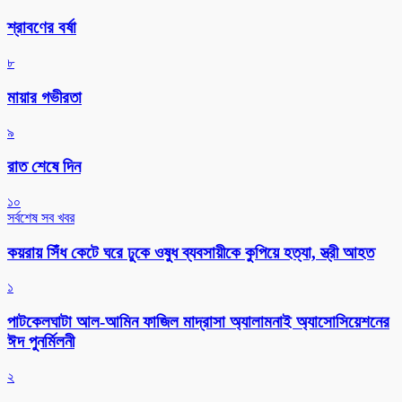
শ্রাবণের বর্ষা
৮
মায়ার গভীরতা
৯
রাত শেষে দিন
১০
সর্বশেষ সব খবর
কয়রায় সিঁধ কেটে ঘরে ঢুকে ওষুধ ব্যবসায়ীকে কুপিয়ে হত্যা, স্ত্রী আহত
১
পাটকেলঘাটা আল-আমিন ফাজিল মাদ্রাসা অ্যালামনাই অ্যাসোসিয়েশনের
ঈদ পুনর্মিলনী
২