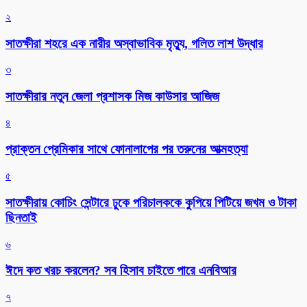
২
সাতক্ষীরা শহরে এক নারীর অস্বাভাবিক মৃত্যু, গলিত লাশ উদ্ধার
৩
সাতক্ষীরার নতুন জেলা প্রশাসক মিজ কাউসার আজিজ
৪
প্রাক্তন প্রেমিকার সাথে ফোনালাপের পর তরুনের আত্মহত্যা
৫
সাতক্ষীরায় কোচিং সেন্টারে ঢুকে পরিচালককে কুপিয়ে পিটিয়ে জখম ও টাকা
ছিনতাই
৬
ঈদে কত খরচ করলেন? সব হিসাব চাইতে পারে এনবিআর
৭