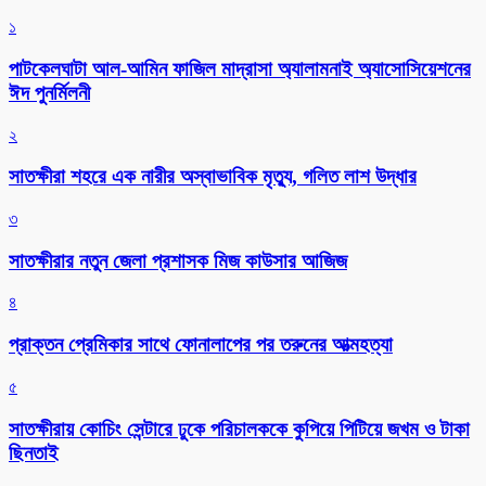
১
পাটকেলঘাটা আল-আমিন ফাজিল মাদ্রাসা অ্যালামনাই অ্যাসোসিয়েশনের
ঈদ পুনর্মিলনী
২
সাতক্ষীরা শহরে এক নারীর অস্বাভাবিক মৃত্যু, গলিত লাশ উদ্ধার
৩
সাতক্ষীরার নতুন জেলা প্রশাসক মিজ কাউসার আজিজ
৪
প্রাক্তন প্রেমিকার সাথে ফোনালাপের পর তরুনের আত্মহত্যা
৫
সাতক্ষীরায় কোচিং সেন্টারে ঢুকে পরিচালককে কুপিয়ে পিটিয়ে জখম ও টাকা
ছিনতাই