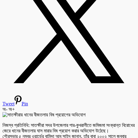
Tweet
Pin
অ-
অ+
নিজস্ব প্রতিনিধি: সাতক্ষীরা সদর উপজেলার পার-কুখরালীতে জমিজমা সংক্রান্ত বিরোধের
জেরে ধানের বীজতলায় ঘাস মারার বিষ প্রয়োগ করার অভিযোগ উঠেছে।
পৌরসভার ৫ নম্বর ওয়ার্ডের বাসিন্দা আবু সাইদ জানান, তাঁর বাবা ২০০২ সালে জব্বার