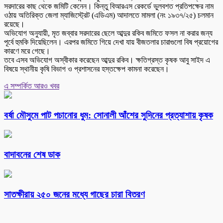
সরদারের কাছ থেকে জমিটি কেনেন। কিন্তু বিআরএস রেকর্ডে ভুলবশত প্রতিপক্ষের নাম
ওঠায় অতিরিক্ত জেলা ম্যাজিস্ট্রেট (এডিএম) আদালতে মামলা (নং ১৯৩৭/২৫) চলমান
রয়েছে।
অভিযোগ অনুযায়ী, মৃত জব্বার সরদারের ছেলে আব্দুর রকিব জমিতে ফসল না করার জন্য
পূর্বে হুমকি দিয়েছিলেন। এরপর জমিতে গিয়ে দেখা যায় বীজতলার চারাগুলো বিষ প্রয়োগের
কারণে মরে গেছে।
তবে এসব অভিযোগ অস্বীকার করেছেন আব্দুর রকিব। ক্ষতিগ্রস্ত কৃষক আবু সাইদ এ
বিষয়ে স্থানীয় কৃষি বিভাগ ও প্রশাসনের হস্তক্ষেপ কামনা করেছেন।
এ সম্পর্কিত আরও খবর
বর্ষা মৌসুমে পাট পচানোর ধুম: সোনালী আঁশের সুদিনের প্রত্যাশায় কৃষক
বাদাবনের শেষ ডাক
সাতক্ষীরায় ২৫০ জনের মধ্যে গাছের চারা বিতরণ