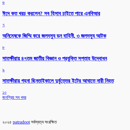
৬
ঈদে কত খরচ করলেন? সব হিসাব চাইতে পারে এনবিআর
৭
অনিমেষকে জিম্মি করে জলদস্যু ডন বাহিনী, ৩ জলদস্যু আটক
৮
সাতক্ষীরায় ৪৭তম জাতীয় বিজ্ঞান ও প্রযুক্তি সপ্তাহ উদ্বোধন
৯
সাতক্ষীরায় গহনা ছিনতাইকালে দুর্বৃত্তের ইটের আঘাতে নারী নিহত
১০
জনপ্রিয় সব খবর
২০২৫
patradoot
সর্বস্বত্ব সংরক্ষিত