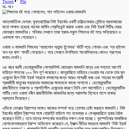
Tweet
Pin
অ-
অ+
আন্তর্জাতিক ডেস্ক: যুক্তরাষ্ট্রের নিউ ইয়র্কের একটি চাইল্ডকেয়ার সেন্টারে প্রথমবারের
মতো সাক্ষাৎ হয়েছে সাবেক মার্কিন প্রেসিডেন্ট বারাক ওবামা এবং নিউ ইয়র্ক সিটির মেয়র
জোহরান মামদানির। শনিবার সেখানে তারা প্রাক-স্কুল শিশুদের বই পড়ে শুনিয়েছেন ও
একসঙ্গে গান গেয়েছেন।
ওবামা ও মামদানি শিশুদের ‘অ্যালোন অ্যান্ড টুগেদার’ বইটি পড়ে শোনান এবং ‘দ্য হুইলস
অন দ্য বাস’ গানটি গেয়েছেন। পরে সেখানে উপস্থিত সাংবাদিকদের কোনও প্রশ্নের
জবাব দেননি।
৩৪ বছর বয়সী ডেমোক্র্যাটিক সোশ্যালিস্ট জোহরান মামদানি মাত্র এক সপ্তাহ আগেই
দায়িত্ব পালনের ১০০ দিন পূর্ণ করেছেন। জানুয়ারিতে দায়িত্ব নেওয়ার পর থেকে তার মূল
এজেন্ডা ছিল নিউ ইয়র্ক শহরকে বসবাসের জন্য আরও সাশ্রয়ী করা এবং শহরের সংগ্রামী
শ্রমজীবী মানুষের সহায়তায় সরকারের ক্ষমতাকে কাজে লাগানো। ডেমোক্র্যাটিক
রাজনীতিতে তারুণ্য ও প্রগতিশীল এজেন্ডার কারণে তিনি বেশ আলোচিত। ডেমোক্র্যাটিক
পার্টির নেতা ওবামা নবীন রাজনীতিবিদ মামদানির জন্য পরামর্শক হিসেবে পাশে থাকার
প্রস্তাব দিয়েছেন।
এদিকে ডোনাল্ড ট্রাম্পের সঙ্গেও কাজের সম্পর্ক গড়ে তোলার চেষ্টা করছেন মামদানি। নিউ
ইয়র্কের বাসিন্দা ট্রাম্পের সঙ্গে হোয়াইট হাউসে গত নভেম্বর ও ফেব্রুয়ারিতে দুবার বৈঠক
করেছেন তিনি। তবে তাদের সম্পর্কের অবনতির লক্ষণ দেখা যাচ্ছে। বৃহস্পতিবার সামাজিক
যোগাযোগমাধ্যমে ট্রাম্প অভিযোগ করেছেন যে, ট্যাক্স নীতির মাধ্যমে মামদানি ‘নিউ ইয়র্ক
ধ্বংস করছেন’। পাশাপাশি তিনি শহরটির ফেডারেল তহবিল বন্ধ করার হুমকিও দিয়েছেন।