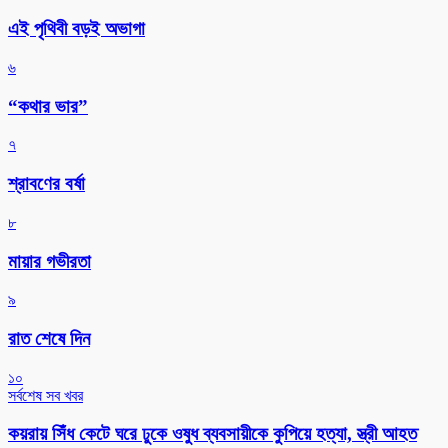
এই পৃথিবী বড়ই অভাগা
৬
“কথার ভার”
৭
শ্রাবণের বর্ষা
৮
মায়ার গভীরতা
৯
রাত শেষে দিন
১০
সর্বশেষ সব খবর
কয়রায় সিঁধ কেটে ঘরে ঢুকে ওষুধ ব্যবসায়ীকে কুপিয়ে হত্যা, স্ত্রী আহত