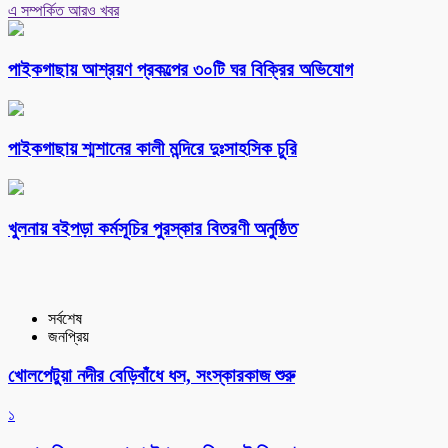
এ সম্পর্কিত আরও খবর
পাইকগাছায় আশ্রয়ণ প্রকল্পের ৩০টি ঘর বিক্রির অভিযোগ
পাইকগাছায় শ্মশানের কালী মন্দিরে দুঃসাহসিক চুরি
খুলনায় বইপড়া কর্মসূচির পুরস্কার বিতরণী অনুষ্ঠিত
সর্বশেষ
জনপ্রিয়
খোলপেটুয়া নদীর বেড়িবাঁধে ধস, সংস্কারকাজ শুরু
১