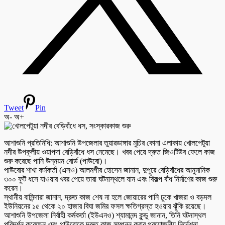
Tweet
Pin
অ-
অ+
আশাশুনি প্রতিনিধি: আশাশুনি উপজেলার তুয়ারডাঙ্গার মুচির কোনা এলাকায় খোলপেটুয়া
নদীর উপকূলীয় ওয়াপদা বেড়িবাঁধে ধস নেমেছে। খবর পেয়ে দ্রুত জিওটিউব ফেলে কাজ
শুরু করেছে পানি উন্নয়ন বোর্ড (পাউবো)।
পাউবোর শাখা কর্মকর্তা (এসও) আলমগীর হোসেন জানান, দুপুরে বেড়িবাঁধের আনুমানিক
৩০০ ফুট ধসে যাওয়ার খবর পেয়ে তারা ঘটনাস্থলে যান এবং বিকল্প বাঁধ নির্মাণের কাজ শুরু
করেন।
স্থানীয় বাসিন্দারা জানান, দ্রুত কাজ শেষ না হলে জোয়ারের পানি ঢুকে খাজরা ও বড়দল
ইউনিয়নের ১৫ থেকে ২০ হাজার বিঘা জমির ফসল ক্ষতিগ্রস্ত হওয়ার ঝুঁকি রয়েছে।
আশাশুনি উপজেলা নির্বাহী কর্মকর্তা (ইউএনও) শ্যামানন্দ কুন্ডু জানান, তিনি ঘটনাস্থল
পরিদর্শন করেছেন এবং পাউবোকে দ্রুত কাজ সম্পন্ন করার প্রয়োজনীয় নির্দেশনা