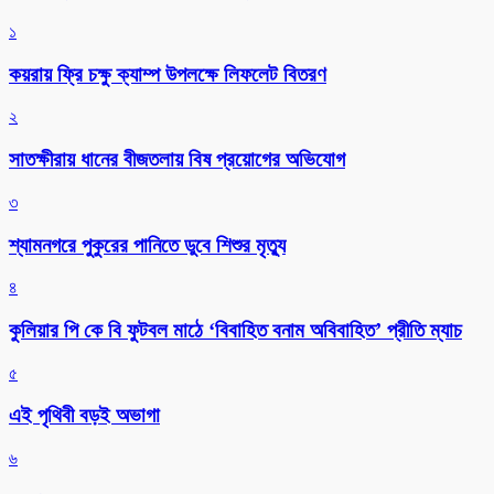
১
কয়রায় ফ্রি চক্ষু ক্যাম্প উপলক্ষে লিফলেট বিতরণ
২
সাতক্ষীরায় ধানের বীজতলায় বিষ প্রয়োগের অভিযোগ
৩
শ্যামনগরে পুকুরের পানিতে ডুবে শিশুর মৃত্যু
৪
কুলিয়ার পি কে বি ফুটবল মাঠে ‘বিবাহিত বনাম অবিবাহিত’ প্রীতি ম্যাচ
৫
এই পৃথিবী বড়ই অভাগা
৬