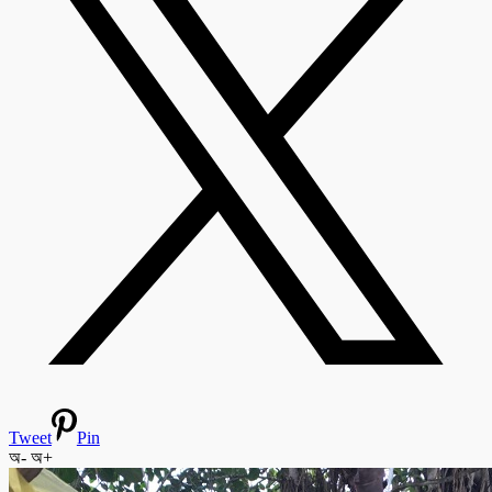
Tweet
Pin
অ-
অ+