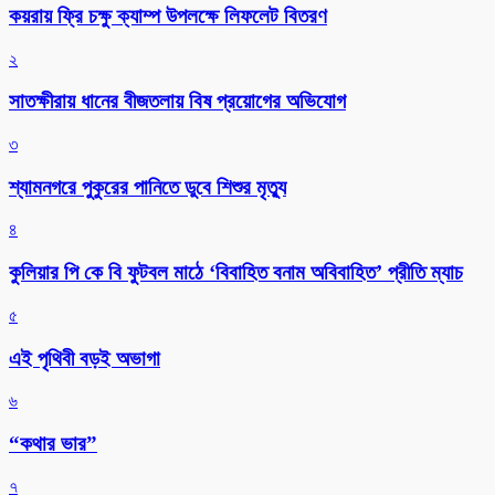
কয়রায় ফ্রি চক্ষু ক্যাম্প উপলক্ষে লিফলেট বিতরণ
২
সাতক্ষীরায় ধানের বীজতলায় বিষ প্রয়োগের অভিযোগ
৩
শ্যামনগরে পুকুরের পানিতে ডুবে শিশুর মৃত্যু
৪
কুলিয়ার পি কে বি ফুটবল মাঠে ‘বিবাহিত বনাম অবিবাহিত’ প্রীতি ম্যাচ
৫
এই পৃথিবী বড়ই অভাগা
৬
“কথার ভার”
৭