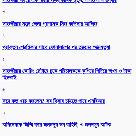
সাতক্ষীরা শহরে এক নারীর অস্বাভাবিক মৃত্যু, গলিত লাশ উদ্ধার
৩
সাতক্ষীরার নতুন জেলা প্রশাসক মিজ কাউসার আজিজ
৪
প্রাক্তন প্রেমিকার সাথে ফোনালাপের পর তরুনের আত্মহত্যা
৫
সাতক্ষীরায় কোচিং সেন্টারে ঢুকে পরিচালককে কুপিয়ে পিটিয়ে জখম ও টাকা
ছিনতাই
৬
ঈদে কত খরচ করলেন? সব হিসাব চাইতে পারে এনবিআর
৭
অনিমেষকে জিম্মি করে জলদস্যু ডন বাহিনী, ৩ জলদস্যু আটক