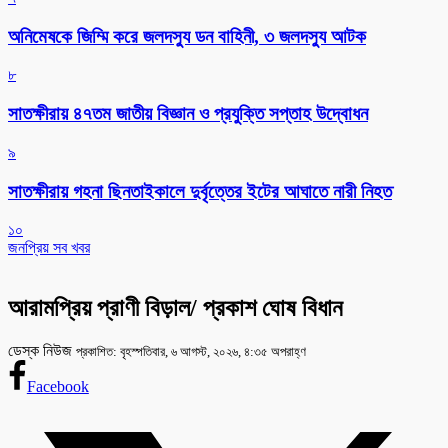
অনিমেষকে জিম্মি করে জলদস্যু ডন বাহিনী, ৩ জলদস্যু আটক
৮
সাতক্ষীরায় ৪৭তম জাতীয় বিজ্ঞান ও প্রযুক্তি সপ্তাহ উদ্বোধন
৯
সাতক্ষীরায় গহনা ছিনতাইকালে দুর্বৃত্তের ইটের আঘাতে নারী নিহত
১০
জনপ্রিয় সব খবর
আরামপ্রিয় প্রাণী বিড়াল/ প্রকাশ ঘোষ বিধান
ডেস্ক নিউজ
প্রকাশিত: বৃহস্পতিবার, ৬ আগস্ট, ২০২৬, ৪:৩৫ অপরাহ্ণ
Facebook