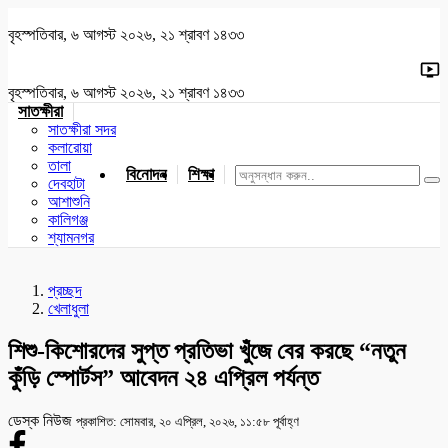
বৃহস্পতিবার, ৬ আগস্ট ২০২৬, ২১ শ্রাবণ ১৪৩৩
বৃহস্পতিবার, ৬ আগস্ট ২০২৬, ২১ শ্রাবণ ১৪৩৩
সাতক্ষীরা
সাতক্ষীরা সদর
কলারোয়া
তালা
বিনোদন
শিক্ষা
খেলাধুলা
জাতীয়
খুলনা
যশোর
দেবহাটা
আশাশুনি
কালিগঞ্জ
শ্যামনগর
প্রচ্ছদ
খেলাধুলা
শিশু-কিশোরদের সুপ্ত প্রতিভা খুঁজে বের করছে “নতুন
কুঁড়ি স্পোর্টস” আবেদন ২৪ এপ্রিল পর্যন্ত
ডেস্ক নিউজ
প্রকাশিত: সোমবার, ২০ এপ্রিল, ২০২৬, ১১:৫৮ পূর্বাহ্ণ