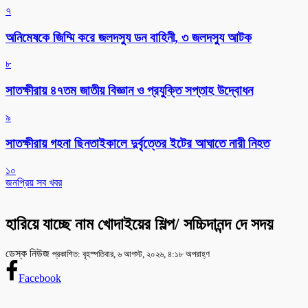
৭
অনিমেষকে জিম্মি করে জলদস্যু ডন বাহিনী, ৩ জলদস্যু আটক
৮
সাতক্ষীরায় ৪৭তম জাতীয় বিজ্ঞান ও প্রযুক্তি সপ্তাহ উদ্বোধন
৯
সাতক্ষীরায় গহনা ছিনতাইকালে দুর্বৃত্তের ইটের আঘাতে নারী নিহত
১০
জনপ্রিয় সব খবর
হারিয়ে যাচ্ছে নাম খোদাইয়ের শিল্প/ সচ্চিদানন্দ দে সদয়
ডেস্ক নিউজ
প্রকাশিত: বৃহস্পতিবার, ৬ আগস্ট, ২০২৬, ৪:১৮ অপরাহ্ণ
Facebook