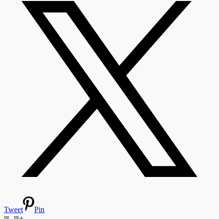
Tweet
Pin
অ-
অ+