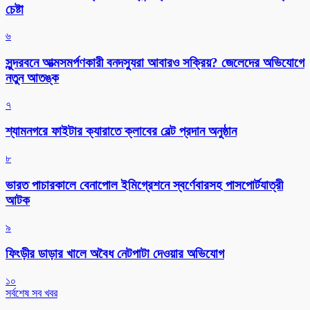
চেষ্টা
৬
সুন্দরবনে আত্মসমর্পণকারী বনদস্যুরা আবারও সক্রিয়? জেলেদের অভিযোগে
নতুন আতঙ্ক
৭
শ্যামনগরে ফাইটার ক্যারাতে ক্লাবের বেল্ট প্রদান অনুষ্ঠান
৮
ভারত পাচারকালে বেনাপোল ইমিগ্রেশনে স্বর্ণেবারসহ পাসপোর্টযাত্রী
আটক
৯
ফিংড়ীর ডাড়ার খালে অবৈধ নেটপাটা দেওয়ার অভিযোগ
১০
সর্বশেষ সব খবর