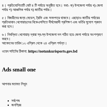
৪। প্রতিযোগিতাটি মোট ৪ টি পর্যায়ে অনুষ্ঠিত হবে। যথা- ক) উপজেলা পর্যায় খ) জেলা
পর্যায় গ) আঞ্চলিক পর্যায় ঘ) জাতীয় পর্যায়।
৫। বিজয়ীদের জন্য মেডেল, ট্রফি এবং সনদপত্র থাকবে। এছাড়াও জাতীয় পর্যায়ের
প্রতিভাবান খেলোয়াড়দের বিকেএসপিতে দীর্ঘমেয়াদী প্রশিক্ষণ এবং ভর্তির সুযোগ প্রদান
করা হবে।
৬। নিবন্ধিত খেলোয়াড় দ্বারা স্ব-স্ব উপজেলা দল গঠিত হয়ে জেলা পর্যায়ে অংশগ্রহণ
করবে।
আবেদনের তারিখ ১২ এপ্রিল থেকে ২৪ এপ্রিল পর্যন্ত।
ওয়েব সাইটের ঠিকানা:
https://notunkurisports.gov.bd
Ads small one
আপনার মতামত লিখুন
সর্বশেষ
জনপ্রিয়