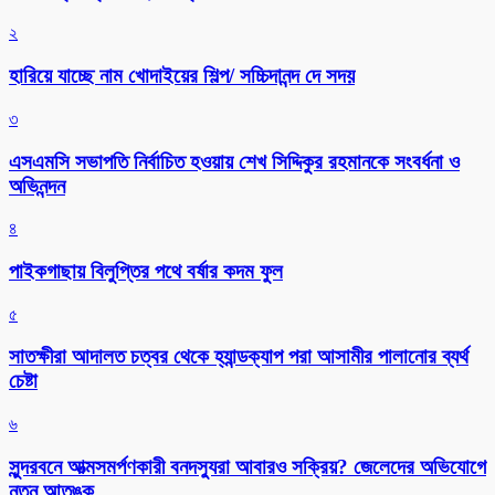
২
হারিয়ে যাচ্ছে নাম খোদাইয়ের শিল্প/ সচ্চিদানন্দ দে সদয়
৩
এসএমসি সভাপতি নির্বাচিত হওয়ায় শেখ সিদ্দিকুর রহমানকে সংবর্ধনা ও
অভিনন্দন
৪
পাইকগাছায় বিলুপ্তির পথে বর্ষার কদম ফুল
৫
সাতক্ষীরা আদালত চত্বর থেকে হ্যান্ডক্যাপ পরা আসামীর পালানোর ব্যর্থ
চেষ্টা
৬
সুন্দরবনে আত্মসমর্পণকারী বনদস্যুরা আবারও সক্রিয়? জেলেদের অভিযোগে
নতুন আতঙ্ক