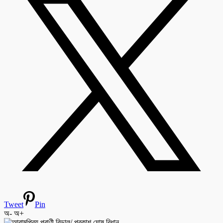
Tweet
Pin
অ-
অ+