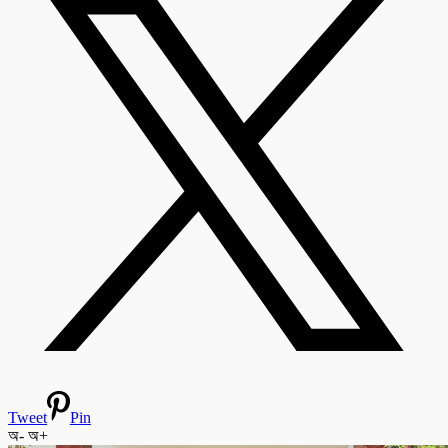
Tweet
Pin
অ-
অ+