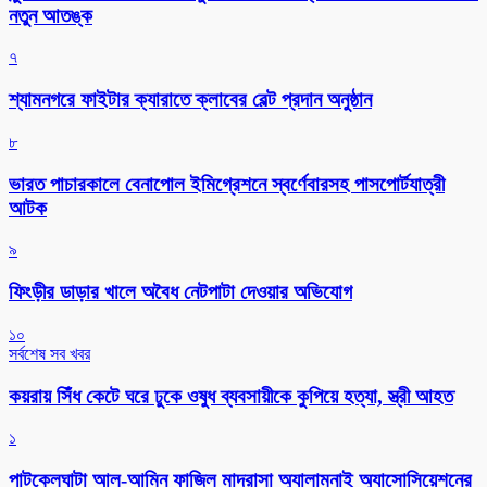
নতুন আতঙ্ক
৭
শ্যামনগরে ফাইটার ক্যারাতে ক্লাবের বেল্ট প্রদান অনুষ্ঠান
৮
ভারত পাচারকালে বেনাপোল ইমিগ্রেশনে স্বর্ণেবারসহ পাসপোর্টযাত্রী
আটক
৯
ফিংড়ীর ডাড়ার খালে অবৈধ নেটপাটা দেওয়ার অভিযোগ
১০
সর্বশেষ সব খবর
কয়রায় সিঁধ কেটে ঘরে ঢুকে ওষুধ ব্যবসায়ীকে কুপিয়ে হত্যা, স্ত্রী আহত
১
পাটকেলঘাটা আল-আমিন ফাজিল মাদ্রাসা অ্যালামনাই অ্যাসোসিয়েশনের