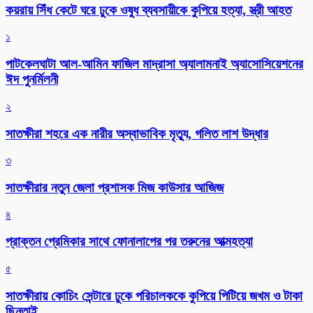
কয়রায় সিঁধ কেটে ঘরে ঢুকে ওষুধ ব্যবসায়ীকে কুপিয়ে হত্যা, স্ত্রী আহত
১
পাটকেলঘাটা আল-আমিন ফাজিল মাদ্রাসা অ্যালামনাই অ্যাসোসিয়েশনের
ঈদ পুনর্মিলনী
২
সাতক্ষীরা শহরে এক নারীর অস্বাভাবিক মৃত্যু, গলিত লাশ উদ্ধার
৩
সাতক্ষীরার নতুন জেলা প্রশাসক মিজ কাউসার আজিজ
৪
প্রাক্তন প্রেমিকার সাথে ফোনালাপের পর তরুনের আত্মহত্যা
৫
সাতক্ষীরায় কোচিং সেন্টারে ঢুকে পরিচালককে কুপিয়ে পিটিয়ে জখম ও টাকা
ছিনতাই