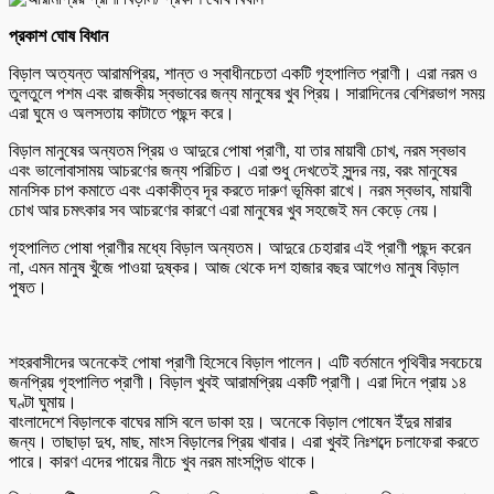
প্রকাশ ঘোষ বিধান
বিড়াল অত্যন্ত আরামপ্রিয়, শান্ত ও স্বাধীনচেতা একটি গৃহপালিত প্রাণী। এরা নরম ও
তুলতুলে পশম এবং রাজকীয় স্বভাবের জন্য মানুষের খুব প্রিয়। সারাদিনের বেশিরভাগ সময়
এরা ঘুমে ও অলসতায় কাটাতে পছন্দ করে।
বিড়াল মানুষের অন্যতম প্রিয় ও আদুরে পোষা প্রাণী, যা তার মায়াবী চোখ, নরম স্বভাব
এবং ভালোবাসাময় আচরণের জন্য পরিচিত। এরা শুধু দেখতেই সুন্দর নয়, বরং মানুষের
মানসিক চাপ কমাতে এবং একাকীত্ব দূর করতে দারুণ ভূমিকা রাখে। নরম স্বভাব, মায়াবী
চোখ আর চমৎকার সব আচরণের কারণে এরা মানুষের খুব সহজেই মন কেড়ে নেয়।
গৃহপালিত পোষা প্রাণীর মধ্যে বিড়াল অন্যতম। আদুরে চেহারার এই প্রাণী পছন্দ করেন
না, এমন মানুষ খুঁজে পাওয়া দুষ্কর। আজ থেকে দশ হাজার বছর আগেও মানুষ বিড়াল
পুষত।
শহরবাসীদের অনেকেই পোষা প্রাণী হিসেবে বিড়াল পালেন। এটি বর্তমানে পৃথিবীর সবচেয়ে
জনপ্রিয় গৃহপালিত প্রাণী। বিড়াল খুবই আরামপ্রিয় একটি প্রাণী। এরা দিনে প্রায় ১৪
ঘণ্টা ঘুমায়।
বাংলাদেশে বিড়ালকে বাঘের মাসি বলে ডাকা হয়। অনেকে বিড়াল পোষেন ইঁদুর মারার
জন্য। তাছাড়া দুধ, মাছ, মাংস বিড়ালের প্রিয় খাবার। এরা খুবই নিঃশব্দে চলাফেরা করতে
পারে। কারণ এদের পায়ের নীচে খুব নরম মাংসপিন্ড থাকে।