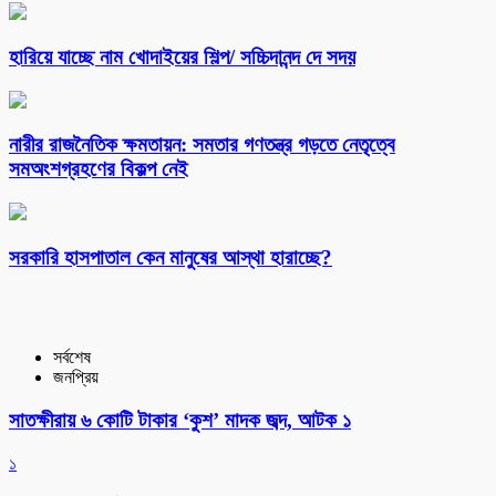
হারিয়ে যাচ্ছে নাম খোদাইয়ের শিল্প/ সচ্চিদানন্দ দে সদয়
নারীর রাজনৈতিক ক্ষমতায়ন: সমতার গণতন্ত্র গড়তে নেতৃত্বে
সমঅংশগ্রহণের বিকল্প নেই
সরকারি হাসপাতাল কেন মানুষের আস্থা হারাচ্ছে?
সর্বশেষ
জনপ্রিয়
সাতক্ষীরায় ৬ কোটি টাকার ‘কুশ’ মাদক জব্দ, আটক ১
১