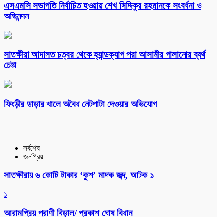
এসএমসি সভাপতি নির্বাচিত হওয়ায় শেখ সিদ্দিকুর রহমানকে সংবর্ধনা ও
অভিনন্দন
সাতক্ষীরা আদালত চত্বর থেকে হ্যান্ডক্যাপ পরা আসামীর পালানোর ব্যর্থ
চেষ্টা
ফিংড়ীর ডাড়ার খালে অবৈধ নেটপাটা দেওয়ার অভিযোগ
সর্বশেষ
জনপ্রিয়
সাতক্ষীরায় ৬ কোটি টাকার ‘কুশ’ মাদক জব্দ, আটক ১
১
আরামপ্রিয় প্রাণী বিড়াল/ প্রকাশ ঘোষ বিধান