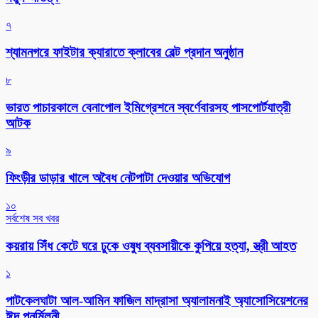
৭
শ্যামনগরে ফাইটার ক্যারাতে ক্লাবের বেল্ট প্রদান অনুষ্ঠান
৮
ভারত পাচারকালে বেনাপোল ইমিগ্রেশনে স্বর্ণেবারসহ পাসপোর্টযাত্রী
আটক
৯
ফিংড়ীর ডাড়ার খালে অবৈধ নেটপাটা দেওয়ার অভিযোগ
১০
সর্বশেষ সব খবর
কয়রায় সিঁধ কেটে ঘরে ঢুকে ওষুধ ব্যবসায়ীকে কুপিয়ে হত্যা, স্ত্রী আহত
১
পাটকেলঘাটা আল-আমিন ফাজিল মাদ্রাসা অ্যালামনাই অ্যাসোসিয়েশনের
ঈদ পুনর্মিলনী