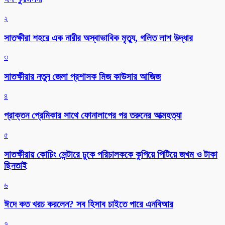
২
সাতক্ষীরা শহরে এক নারীর অস্বাভাবিক মৃত্যু, গলিত লাশ উদ্ধার
৩
সাতক্ষীরার নতুন জেলা প্রশাসক মিজ কাউসার আজিজ
৪
প্রাক্তন প্রেমিকার সাথে ফোনালাপের পর তরুনের আত্মহত্যা
৫
সাতক্ষীরায় কোচিং সেন্টারে ঢুকে পরিচালককে কুপিয়ে পিটিয়ে জখম ও টাকা
ছিনতাই
৬
ঈদে কত খরচ করলেন? সব হিসাব চাইতে পারে এনবিআর
৭