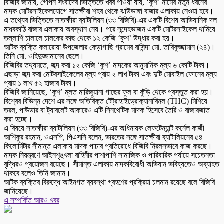
বিজিবি জানায়, গোপন সংবাদের ভিত্তিতে খবর পাওয়া যায়, ‘কুশ’ নামের নতুন ধরনের
মাদক মোটরসাইকেলযোগে সাতক্ষীরা শহর থেকে ঝাউডাঙ্গা বাজার এলাকায় নেওয়া হবে।
এ তথ্যের ভিত্তিতে সাতক্ষীরা ব্যাটালিয়ন (৩৩ বিজিবি)-এর একটি বিশেষ আভিযানিক দল
মাধবকাঠি বাজার এলাকায় অবস্থান নেয়। পরে সন্দেহভাজন একটি মোটরসাইকেল থামিয়ে
তল্লাশি চালালে চালকের কাছ থেকে ১২ কেজি ‘কুশ’ উদ্ধার করা হয়।
আটক ব্যক্তি কলারোয়া উপজেলার কেড়াগাছি গ্রামের বাসিন্দা মো. তারিকুজ্জামান (২৪)।
তিনি মো. ওহিদুজ্জামানের ছেলে।
বিজিবির তথ্যমতে, জব্দ করা ১২ কেজি ‘কুশ’ মাদকের আনুমানিক মূল্য ৬ কোটি টাকা।
এছাড়া জব্দ করা মোটরসাইকেলের মূল্য প্রায় ২ লাখ টাকা এবং দুটি মোবাইল ফোনের মূল্য
প্রায় ১ লাখ ৫২ হাজার টাকা।
বিজিবি জানিয়েছে, ‘কুশ’ মূলত মারিজুয়ানা গাছের ফুল বা কুঁড়ি থেকে প্রস্তুত করা হয়।
বিশ্বের বিভিন্ন দেশে এর সঙ্গে অতিরিক্ত টেট্রাহাইড্রোক্যানাবিনল (THC) মিশিয়ে
তরল, পাউডার বা ট্যাবলেট আকারেও এটি সিনথেটিক মাদক হিসেবে তৈরি ও বাজারজাত
করা হচ্ছে।
এ বিষয়ে সাতক্ষীরা ব্যাটালিয়ন (৩৩ বিজিবি)-এর অধিনায়ক লেফটেন্যান্ট কর্নেল কাজী
আশিকুর রহমান, ওএসপি, পিএসসি বলেন, ভারতের সঙ্গে সাতক্ষীরা ব্যাটালিয়নের ৫৪
কিলোমিটার সীমান্ত এলাকায় মাদক পাচার প্রতিরোধে বিজিবি নিরলসভাবে কাজ করছে।
মাদক নিয়ন্ত্রণে আইনশৃঙ্খলা বাহিনীর পাশাপাশি সামাজিক ও পারিবারিক পর্যায়ে সচেতনতা
বৃদ্ধিরও প্রয়োজন রয়েছে। সীমান্ত এলাকায় মাদকবিরোধী অভিযান ভবিষ্যতেও অব্যাহত
থাকবে বলেও তিনি জানান।
আটক ব্যক্তির বিরুদ্ধে আইনগত ব্যবস্থা গ্রহণের প্রক্রিয়া চলমান রয়েছে বলে বিজিবি
জানিয়েছে।
এ সম্পর্কিত আরও খবর