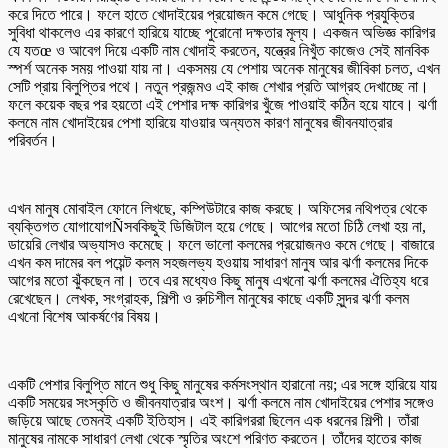
করে দিতে পারে। ফলে হাতে খোদাইয়ের প্রয়োজন কমে গেছে। আধুনিক প্রযুক্তির
সুবিধা থাকলেও এর কারণে হারিয়ে যাচ্ছে পুরোনো দক্ষতার মূল্য। একজন অভিজ্ঞ কারিগর
যে যতœ ও আবেগ দিয়ে একটি নাম খোদাই করতেন, যন্ত্রের নিখুঁত কাজেও সেই মানবিক
স্পর্শ অনেক সময় পাওয়া যায় না। একসময় যে পেশায় অনেক মানুষের জীবিকা চলত, এখন
সেটি প্রায় বিলুপ্তির পথে। নতুন প্রজন্মও এই কাজ শেখার প্রতি আগ্রহ দেখাচ্ছে না।
ফলে কয়েক বছর পর হয়তো এই পেশার দক্ষ কারিগর খুঁজে পাওয়াই কঠিন হয়ে যাবে। ঝর্ণা
কলমে নাম খোদাইয়ের পেশা হারিয়ে যাওয়ার অন্যতম কারণ মানুষের জীবনযাত্রার
পরিবর্তন।
এখন মানুষ মোবাইল ফোনে লিখছে, কম্পিউটারে কাজ করছে। অফিসের নথিপত্র থেকে
ব্যক্তিগত যোগাযোগÑসবকিছুই ডিজিটাল হয়ে গেছে। আগের মতো চিঠি লেখা হয় না,
ডায়েরি লেখার অভ্যাসও কমেছে। ফলে ভালো কলমের প্রয়োজনও কমে গেছে। বাজারে
এখন কম দামের বল পয়েন্ট কলম সহজলভ্য হওয়ায় সাধারণ মানুষ আর ঝর্ণা কলমের দিকে
আগের মতো ঝুঁকছেন না। তবে এর মধ্যেও কিছু মানুষ এখনো ঝর্ণা কলমের ঐতিহ্য ধরে
রেখেছেন। লেখক, সংগ্রাহক, শিল্পী ও রুচিশীল মানুষের কাছে একটি সুন্দর ঝর্ণা কলম
এখনো বিশেষ আকর্ষণের বিষয়।
একটি পেশার বিলুপ্তি মানে শুধু কিছু মানুষের কর্মসংস্থান হারানো নয়; এর সঙ্গে হারিয়ে যায়
একটি সময়ের সংস্কৃতি ও জীবনযাত্রার অংশ। ঝর্ণা কলমে নাম খোদাইয়ের পেশার সঙ্গেও
জড়িয়ে আছে তেমনই একটি ইতিহাস। এই কারিগররা ছিলেন এক ধরনের শিল্পী। তাঁরা
মানুষের নামকে সাধারণ লেখা থেকে স্মৃতির অংশে পরিণত করতেন। তাঁদের হাতের কাজ