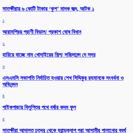
সাতক্ষীরায় ৬ কোটি টাকার ‘কুশ’ মাদক জব্দ, আটক ১
১
আরামপ্রিয় প্রাণী বিড়াল/ প্রকাশ ঘোষ বিধান
২
হারিয়ে যাচ্ছে নাম খোদাইয়ের শিল্প/ সচ্চিদানন্দ দে সদয়
৩
এসএমসি সভাপতি নির্বাচিত হওয়ায় শেখ সিদ্দিকুর রহমানকে সংবর্ধনা ও
অভিনন্দন
৪
পাইকগাছায় বিলুপ্তির পথে বর্ষার কদম ফুল
৫
সাতক্ষীরা আদালত চত্বর থেকে হ্যান্ডক্যাপ পরা আসামীর পালানোর ব্যর্থ