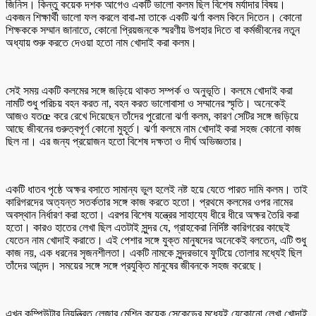
জিনিস। কিন্তু কয়েক দশক আগেও একটি ভালো কলম ছিল বিশেষ মর্যাদার বিষয়।
একজন শিক্ষার্থী ভালো ফল করলে বাবা-মা তাকে একটি ঝর্ণা কলম কিনে দিতেন। কোনো
শিক্ষককে সম্মান জানাতে, কোনো প্রিয়জনকে স্মরণীয় উপহার দিতে বা কর্মজীবনের নতুন
অধ্যায় শুরু করতে দেওয়া হতো নাম খোদাই করা কলম।
সেই সময় একটি কলমের সঙ্গে জড়িয়ে থাকত সম্পর্ক ও অনুভূতি। কলমে খোদাই করা
নামটি শুধু পরিচয় বহন করত না, বহন করত ভালোবাসা ও সম্মানের স্মৃতি। অনেকেই
আজও যতœ করে রেখে দিয়েছেন তাঁদের পুরোনো ঝর্ণা কলম, কারণ সেটির সঙ্গে জড়িয়ে
আছে জীবনের গুরুত্বপূর্ণ কোনো মুহূর্ত। ঝর্ণা কলমে নাম খোদাই করা সহজ কোনো কাজ
ছিল না। এর জন্য প্রয়োজন হতো বিশেষ দক্ষতা ও দীর্ঘ অভিজ্ঞতার।
একটি ধাতব পৃষ্ঠে অক্ষর বসাতে সামান্য ভুল হলেই নষ্ট হয়ে যেতে পারত দামি কলম। তাই
কারিগরদের অত্যন্ত সতর্কতার সঙ্গে কাজ করতে হতো। প্রথমে কলমের ওপর নামের
অবস্থান নির্ধারণ করা হতো। এরপর বিশেষ যন্ত্রের সাহায্যে ধীরে ধীরে অক্ষর তৈরি করা
হতো। কারও হাতের লেখা ছিল এতটাই সুন্দর যে, গ্রাহকেরা নির্দিষ্ট কারিগরের কাছেই
যেতেন নাম খোদাই করাতে। এই পেশার সঙ্গে যুক্ত মানুষদের অনেকেই বলতেন, এটি শুধু
কাজ নয়, এক ধরনের সৃজনশীলতা। একটি নামকে সুন্দরভাবে ফুটিয়ে তোলার মধ্যেই ছিল
তাঁদের আনন্দ। সময়ের সঙ্গে সঙ্গে প্রযুক্তি মানুষের জীবনকে সহজ করেছে।
এখন কম্পিউটার নিয়ন্ত্রিত লেজার মেশিন কয়েক সেকেন্ডের মধ্যেই যেকোনো লেখা খোদাই