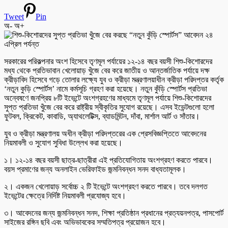
Tweet
Pin
অ-
অ+
সরকারের পরিকল্পনার অংশ হিসেবে তৃণমূল পর্যায়ের ১২-১৪ বছর বয়সী শিশু-কিশোরদের
মধ্য থেকে প্রতিভাবান খেলোয়াড় খুঁজে বের করে জাতীয় ও আন্তর্জাতিক পর্যায়ে দক্ষ
ক্রীড়াবিদ হিসেবে গড়ে তোলার লক্ষ্যে যুব ও ক্রীড়া মন্ত্রণালয়াধীন ক্রীড়া পরিদপ্তর কর্তৃক
‘নতুন কুড়ি স্পোর্টস’ নামে কর্মসূচি গ্রহণ করা হয়েছে। নতুন কুঁড়ি স্পোর্টস প্রতিভা
অন্বেষণে জনপ্রিয় ৮টি ইভেন্টে অংশগ্রহণের মাধ্যমে তৃণমূল পর্যায়ে শিশু-কিশোরদের
সুপ্ত প্রতিভা খুঁজে বের করে রাষ্ট্রীয় স্বীকৃতির সুযোগ রয়েছে। এসব ইভেন্টগুলো হলো
ফুটবল, ক্রিকেট, কাবাডি, অ্যাথলেটিক্স, ব্যাডমিন্টন, দাঁবা, মার্শাল আর্ট ও সাঁতার।
যুব ও ক্রীড়া মন্ত্রণালয় অধীন ক্রীড়া পরিদপ্তরের এক প্রেসবিজ্ঞপ্তিতে আবেদনের
নিয়মাবলী ও সুযোগ সুবিধা উল্লেখ করা হয়েছে।
১। ১২-১৪ বছর বয়সী ছাত্র-ছাত্রীরা এই প্রতিযোগিতায় অংশগ্রহণ করতে পারবে।
বয়স প্রমাণের জন্য অনলাইন ভেরিফাইড জন্মনিবন্ধন সনদ বাধ্যতামূলক।
২। একজন খেলোয়াড় সর্বোচ্চ ২ টি ইভেন্টে অংশগ্রহণ করতে পারবে। তবে দলগত
ইভেন্টের ক্ষেত্রে নির্দিষ্ট নিয়মাবলী প্রযোজ্য হবে।
৩। আবেদনের জন্য জন্মনিবন্ধন সনদ, শিক্ষা প্রতিষ্ঠান প্রধানের প্রত্যয়নপত্র, পাসপোর্ট
সাইজের রঙ্গিন ছবি এবং অভিভাবকের সম্মতিপত্র প্রয়োজন হবে।