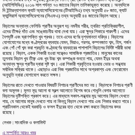
(আইপিসিবিএ) ২০১৬ সাল পর্যন্ত ৭৩ জাতের বিড়াল তালিকাভুক্ত করেছে। অন্যদিকে
দি ইন্টারন্যাশনাল ক্যাট অ্যাসোসিয়েশনের (টিআইসিএ) তথ্য অনুযায়ী ৫৮ জাত, ক্যাট
ফ্যান্সিয়ার্স অ্যাসোসিয়েশনের (সিএফএ) তথ্য অনুযায়ী ৪৪ জাতের বিড়াল আছে।
বিড়ালের অন্যান্য ফেলিডি প্রাণীর অনুরূপ দঢ় নমনীয় শরীর, ত্বরিত প্রতিক্রিয়াশীল,
এদের তীক্ষè দাঁত এবং সঙ্কোচনীয় থাবা দেখা যায়। এরা ক্ষুদ্র শিকারে পারদর্শী। এদের
নৈশদৃষ্টি এবং ঘ্রাণশক্তি খুব প্রখর। তবে এদের বর্ণের দৃশ্যমানতা দরিদ্র। বিড়ালের
যোগাযোগের মধ্যে কণ্ঠস্বরের ব্যবহার যেমন, মিয়াও, গরগর, কম্পনজাত শব্দ, হিস, গর্জন
এবং গোঁ গোঁ শব্দ করা প্রভৃতি কণ্ঠ্যবর্ণের ব্যবহারের পাশাপাশি বিড়ালের নির্দিষ্ট শরীরী ভাষা
রয়েছে। বিড়াল, একক শিকারী হওয়া সত্ত্বেও সামাজিক প্রজাতির। মানুষের কানের
তুলনায় বিড়াল খুব তীক্ষ্ণ এবং খুব উচ্চ শব্দ কম্পাঙ্ক শুনতে পায়, যেমন ইঁদুর অথবা
অন্যান্য ক্ষুদ্র প্রাণীর দ্বারা সৃষ্ট শব্দ। এরা শিকারী প্রবৃত্তির হওয়ায় ভোর ও সন্ধ্যায়
সর্বাধিক সক্রিয় থাকে। এছাড়াও এরা নিজ প্রজাতির সাথে অপ্রকাশ্য এবং ফেরোমোন
অনুভূতি দ্বারা যোগাযোগ করতে সক্ষম।
বিড়ালের রাতে দেখতে পাওয়ার বিষয়টি নিশাচর প্রাণীদের মত নয়। বিড়ালকে নিশাচর প্রাণী
বলা অমূলক। মূলত মৃদু আলো বা স্বল্প আলোতে বিশেষ করে গোধূলি বেলার আলোতে
বিড়ালের দৃষ্টিশক্তি প্রকাশ করে। এর মাধ্যমে সকাল-সন্ধ্যার মৃদু আলোয় বিড়াল দেখতে
পায়, যে আলোয় মানুষ দেখতে পায় না কিন্তু বিড়াল দেখতে পায় এবং শিকার করতে পারে।
প্রাচীনকাল থেকেই ঘরবাড়ি ও ফসল ইঁদুরের হাত থেকে রক্ষা করতে বিড়ালের কদর
রয়েছে।
লেখক : সাংবাদিক ও কলামিস্ট
এ সম্পর্কিত আরও খবর