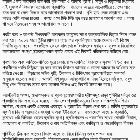
বিড়াল একটি অত্যন্ত জনপ্রিয় গৃহপালিত ও আদুরে প্রাণী। মানুষ ও বিড়ালের মধ্যকার
এই সুসম্পর্ক বিজ্ঞানসম্মতভাবেও প্রমাণিত। বিড়ালের আদুরে আচরণধীরে চোখের পাতা
বন্ধ করা বা স্লো ব্লিংক করে ভালোবাসা প্রকাশ করা। খুশি হয়ে লেজ নাড়ানো এবং
আরও বেশি আদর চাওয়া। কাছে এসে মিউ মিউ শব্দ করে মনোযোগ আকর্ষণ করা। গায়ে
গা ঘষে নিজেদের গন্ধ ও ভালোবাসা জানানো।
প্রতি বছর ৮ আগস্ট বিশ্বব্যাপী অত্যন্ত আনন্দের সাথে আন্তর্জাতিক বিড়াল দিবস পালন
করা হয়। ২০০২ সালে ইন্টারন্যাশনাল ফান্ড ফর অ্যানিম্যাল ওয়েলফেয়ার এই বিশেষ
দিনটির সূচনা করে। পরবর্তীতে ২০২০ সাল থেকে বিড়ালদের স্বাস্থ্য ও সুরক্ষায় নিয়োজিত
অলাভজনক সংস্থা ইন্টারন্যাশনাল ক্যাট কেয়ার এই দিবসটি পরিচালনার দায়িত্ব নেয়।
গৃহপালিত এবং অলিতে-গলিতে ঘুরে বেড়ানো অবহেলিত বিড়ালদের সুরক্ষা নিশ্চিত করা।
প্রাণীদের প্রতি নিষ্ঠুরতা দূর করে তাদের নিরাপদ আশ্রয় ও ভালো আচরণের অধিকার মনে
করিয়ে দেওয়া। বিড়ালের সঠিক পুষ্টি, টিকাদান ও চিকিৎসার প্রয়োজনীয়তা সম্পর্কে
মানুষকে সচেতন করা। ৮ আগস্ট বিশ্বজুড়ে আন্তর্জাতিক দিবস হিসেবে স্বীকৃত, তবুও
কিছু দেশ নিজেদের মতো করে আলাদা দিনেও এই দিবসটি উদযাপন করে।
অস্ট্রেলীয় অঞ্চল, মাদাগাস্কার ও প্রশান্তমহাসাগরীয় দ্বীপসমূহ ছাড়া পৃথিবীর সর্বত্র ৩৪
প্রজাতির বিড়াল ছড়িয়ে রয়েছে। বিড়ালের প্রজাতিসমূহের বিস্তার দক্ষিণপূর্ব এশিয়ায়
সর্বোচ্চ, যেখানে একটি এলাকায় একত্রে ৭ প্রজাতির বিড়াল দেখা যায়। মার্কিন যুক্তরাষ্ট্রে
স্থানীয় বিড়াল প্রজাতির সংখ্যা ৭ এবং ইউরোপে ৪। বাংলাদেশে আছে ৮ প্রজাতি,
তন্মধ্যে ৬টি বিভিন্ন ধরনের হুমকির মুখে। হুমকিগ্রস্ত ৬ প্রজাতির মধ্যে সোনালি বিড়াল,
গেছোবাঘ বা লামচিতা, চিতাবাঘ ও বাঘ অতিবিপন্ন এবং বনবিড়াল ও মেছোবিড়াল বিপন্ন।
পৃথিবীতে ঠিক কত জাতের বিড়াল আছে তা নিয়ে বিভিন্ন তথ্য পাওয়া যায়।
উইকিপিডিয়ার তথ্য অনুযায়ী, ইন্টারন্যাশনাল প্রোগ্রেসিভ ক্যাট ব্রিডার্স অ্যালায়েন্স