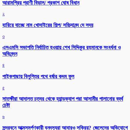
আরামপ্রিয় প্রাণী বিড়াল/ প্রকাশ ঘোষ বিধান
২
হারিয়ে যাচ্ছে নাম খোদাইয়ের শিল্প/ সচ্চিদানন্দ দে সদয়
৩
এসএমসি সভাপতি নির্বাচিত হওয়ায় শেখ সিদ্দিকুর রহমানকে সংবর্ধনা ও
অভিনন্দন
৪
পাইকগাছায় বিলুপ্তির পথে বর্ষার কদম ফুল
৫
সাতক্ষীরা আদালত চত্বর থেকে হ্যান্ডক্যাপ পরা আসামীর পালানোর ব্যর্থ
চেষ্টা
৬
সুন্দরবনে আত্মসমর্পণকারী বনদস্যুরা আবারও সক্রিয়? জেলেদের অভিযোগে