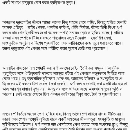
একটি সাধারণ বস্তুতে যোগ করত ব্যক্তিগত মূল্য।
আজকের দ্রুতগতির জীবনে আমরা অনেক কিছু সহজে পেয়ে যাচ্ছি, কিন্তু হারিয়ে ফেলছি
অনেক ঐতিহ্য। মাটির খেলনা, পালকির কারিগর, ঢেঁকি নির্মাতা, বাঁশের শিল্পী কিংবা ঝর্ণা
কলমে নাম খোদাইকারীদের মতো অনেক পেশাই সময়ের স্রোতে হারিয়ে যাচ্ছে। হারিয়ে
যাওয়া এসব পেশাকে টিকিয়ে রাখতে প্রয়োজন নতুন উদ্যোগ। হস্তশিল্প মেলা,
সাংস্কৃতিক অনুষ্ঠান ও বিশেষ প্রদর্শনীতে এসব কারিগরদের কাজ তুলে ধরা যেতে পারে।
তরুণ প্রজন্মকে এই পেশার সঙ্গে পরিচিত করার সুযোগ তৈরি করা প্রয়োজন।
অনলাইন বাজারেও নাম খোদাই করা ঝর্ণা কলমের চাহিদা তৈরি করা সম্ভব। আধুনিক
প্রযুক্তির সঙ্গে ঐতিহ্যবাহী দক্ষতার সমন্বয় ঘটিয়ে এই পেশাকে নতুনভাবে ফিরিয়ে আনা
যেতে পারে। শুধু ব্যবসায়িক দৃষ্টিকোণ থেকে নয়, আমাদের ইতিহাস ও সংস্কৃতির অংশ
হিসেবেও এই ধরনের শিল্প সংরক্ষণ করা জরুরি। ঝর্ণা কলমে খোদাই করা একটি নাম হয়তো
আজ আর খুব সাধারণ দৃশ্য নয়, কিন্তু এর সঙ্গে জড়িয়ে আছে অসংখ্য মানুষের স্মৃতি ও
আবেগ। সেই নামের পেছনে ছিল একজন কারিগরের নিপুণ হাত, ধৈর্য ও সৃজনশীলতা।
সময়ের পরিবর্তনে অনেক পেশা হারিয়ে যায়, কিন্তু তাদের গল্প হারিয়ে যাওয়া উচিত নয়।
কারণ এসব পেশার মধ্যেই লুকিয়ে থাকে একটি সমাজের জীবনযাত্রা, সংস্কৃতি ও মানুষের
সৃষ্টিশীলতার ইতিহাস। ঝর্ণা কলমে নাম খোদাইয়ের পেশা হয়তো আজ সংকটের মুখে, কিন্তু
এটি আমাদের মনে করিয়ে দেয়Ñমানুষের হাতের তৈরি শিল্পের মূল্য কখনো পুরোপুরি শেষ হয়