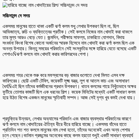
সচ্চিদানন্দ দে সদয়
একসময় মানুষের হাতে থাকা একটি ঝর্ণা কলম শুধু লেখার উপকরণ ছিল না, ছিল
আভিজাত্য, রুচি ও ব্যক্তিত্বের প্রতীক। সেই কলমে নিজের নাম খোদাই করা থাকলে
তার মূল্য আরও বেড়ে যেত। জন্মদিন, পরীক্ষায় সাফল্য, চাকরিতে যোগদান, বিদায়
সংবর্ধনা কিংবা বিশেষ কোনো অর্জনের স্মারক হিসেবে নাম খোদাই করা ঝর্ণা কলম ছিল এক
অনন্য উপহার। কিন্তু সময়ের পরিবর্তনে সেই সংস্কৃতির সঙ্গে হারিয়ে যেতে বসেছে একটি
পেশাওÑঝর্ণা কলমে নাম খোদাই করার কারিগরদের পেশা।
একসময় শহর থেকে শুরু করে মফস্বলের বড় বাজার গুলোতে দেখা মিলত এসব দক্ষ
কারিগরের। ছোট্ট একটি টেবিল, কয়েকটি সূক্ষ্ম যন্ত্র, লুপ বা আতস কাচ এবং অসাধারণ
ধৈর্যÑএই ছিল তাঁদের কর্মজীবনের প্রধান উপকরণ। ধাতব কলমের গায়ে নিখুঁতভাবে অক্ষর
ফুটিয়ে তোলার কাজটি ছিল এক ধরনের শিল্প। কয়েক মিনিটের মধ্যেই একটি সাধারণ কলম
হয়ে উঠত বিশেষ একজন মানুষের স্মৃতিবাহী সম্পদ। আজ সেই দৃশ্য খুব কমই দেখা যায়।
প্রযুক্তির উন্নয়ন, লেখার অভ্যাসের পরিবর্তন এবং বাজার ব্যবস্থার পরিবর্তনের কারণে
ঝর্ণা কলমে নাম খোদাইয়ের ঐতিহ্য ধীরে ধীরে হারিয়ে যাচ্ছে। একসময় যাঁদের হাতে
প্রতিদিন শত শত কলমে মানুষের নাম লেখা হতো, তাঁদের অনেকেই এখন অন্য পেশায়
চলে গেছেন।বর্তমান প্রজন্মের অনেকের কাছে কলম হয়তো শুধুই একটি সাধারণ ব্যবহার্য