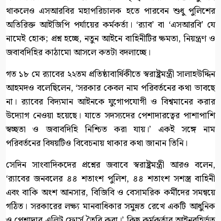
থাকলেও এসআরবির মহাপরিচালক হতে পারবেন শুধু পুলিশের
অতিরিক্ত আইজিপি পর্যায়ের কর্মকর্তা। ‘র‍্যাব’ বা ‘এসআরবি’ যে
নামেই হোক; প্রশ্ন হচ্ছে, নতুন আইনে বাহিনীটির ক্ষমতা, নিয়ন্ত্রণ ও
জবাবদিহির কাঠামো আসলে কতটা বদলাচ্ছে।
গত ১৮ মে র‍্যাবের ২২তম প্রতিষ্ঠাবার্ষিকীতে স্বরাষ্ট্রমন্ত্রী সালাহউদ্দিন
আহমদও বলেছিলেন, ‘সরকার কেবল নাম পরিবর্তনের কথা ভাবছে
না। র‍্যাবের বিদ্যমান আইনকে যুগোপযোগী ও বিশ্বমানের করার
উদ্যোগ নেওয়া হয়েছে। যাতে সদস্যদের পেশাদারত্বের পাশাপাশি
স্বচ্ছতা ও জবাবদিহি নিশ্চিত করা যায়।’ একই সঙ্গে নাম
পরিবর্তনের বিষয়টিও বিবেচনায় থাকার কথা জানান তিনি।
সেদিন সাংবাদিকদের প্রশ্নের জবাবে স্বরাষ্ট্রমন্ত্রী আরও বলেন,
‘র‍্যাবের জনবলের ৪৪ শতাংশ পুলিশ, ৪৪ শতাংশ সশস্ত্র বাহিনী
এবং বাকি অংশ আনসার, বিজিবি ও বেসামরিক কর্মীদের সমন্বয়ে
গঠিত। সরকারের লক্ষ্য মানবাধিকার সমুন্নত রেখে একটি আধুনিক
ও পেশাদার এলিট ফোর্স তৈরি করা।’ কিছু কর্মকর্তার আইনবহির্ভূত