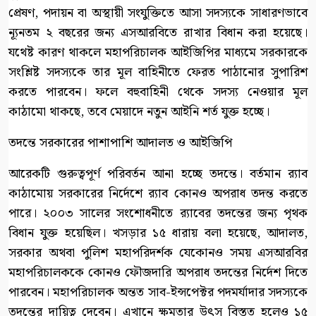
প্রেষণ, পদায়ন বা অস্থায়ী সংযুক্তিতে আসা সদস্যকে সাধারণভাবে
ন্যূনতম ২ বছরের জন্য এসআরবিতে রাখার বিধান করা হয়েছে।
যথেষ্ট কারণ থাকলে মহাপরিচালক আইজিপির মাধ্যমে সরকারকে
সংশ্লিষ্ট সদস্যকে তার মূল বাহিনীতে ফেরত পাঠানোর সুপারিশ
করতে পারবেন। ফলে বহুবাহিনী থেকে সদস্য নেওয়ার মূল
কাঠামো থাকছে, তবে মেয়াদে নতুন আইনি শর্ত যুক্ত হচ্ছে।
তদন্তে সরকারের পাশাপাশি আদালত ও আইজিপি
আরেকটি গুরুত্বপূর্ণ পরিবর্তন আনা হচ্ছে তদন্তে। বর্তমান র‍্যাব
কাঠামোয় সরকারের নির্দেশে র‍্যাব কোনও অপরাধ তদন্ত করতে
পারে। ২০০৩ সালের সংশোধনীতে র‍্যাবের তদন্তের জন্য পৃথক
বিধান যুক্ত হয়েছিল। খসড়ার ১৫ ধারায় বলা হয়েছে, আদালত,
সরকার অথবা পুলিশ মহাপরিদর্শক যেকোনও সময় এসআরবির
মহাপরিচালককে কোনও ফৌজদারি অপরাধ তদন্তের নির্দেশ দিতে
পারবেন। মহাপরিচালক অন্তত সাব-ইন্সপেক্টর পদমর্যাদার সদস্যকে
তদন্তের দায়িত্ব দেবেন। এখানে ক্ষমতার উৎস বিস্তৃত হলেও ১৫