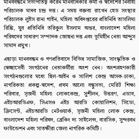
মানববন্ধনে সভাপতিত্ব করেন মানবাধিকার কর্মী ও স্বদেশের নির্বাহী
পরিচালক মাধব চন্দ্র দত্ত। এ সময় বক্তব্য রাখেন হেড সংস্থার
পরিচালক লুইস রানা গাইন, মহিলা অধিদপ্তরের প্রতিনিধি তাসলিমা
রিঙ্কি, যুব প্রতিনিধি তরিকুল ইসলাম অন্তর, বাংলাদেশ মহিলা
পরিষদের সাধারণ সম্পাদক জোছনা দত্ত এবং ভূমিহীন নেতা আব্দুস
সামাদ প্রমুখ।
এছাড়া মানববন্ধন ও গণপ্রতিবাদে বিভিন্ন সামাজিক, সাংস্কৃতিক ও
স্বেচ্ছাসেবী সংগঠনের নেতাকর্মীরা অংশ নেন। অংশগ্রহণকারী
সংগঠনগুলোর মধ্যে ছিল-আইন ও সালিশ কেন্দ্র আসক-ঢাকা,
নাগরিকতা প্রকল্প-স্বদেশ, প্রথম আলো বন্ধুসভা, মেরিট শিক্ষা
পরিবার, সৃজনী মহিলা লোককেন্দ্র, সুশীলন, উত্তরণ, এডাব,
এইচআরডিএফ, সিএসও এইচ আরডি কোয়ালিশন, সিডো,
ক্রিসেন্ট, এইচআরডি নেটওয়ার্ক, সৃজনী মহিলা লোক কেন্দ্র,
বাংলাদেশ মহিলা পরিষদ, ব্রেকিং দ্য সাইলেন্স, বারসিক, সুন্দরবন
ফাউন্ডেশন এবং সাতক্ষীরা জেলা নাগরিক কমিটি।