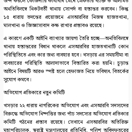
জব্দ করলে ফৌজদারি কার্যবিধি মেনে গ্রেফতার ব্যক্তি ও আলামত
অনতিবিলম্বে নিকটবর্তী থানায় সোপর্দ বা হস্তান্তর করবেন। কিন্তু
১৫ ধারায় তদন্তের প্রয়োজনে এসআরবির নিজস্ব হাজতখানা,
মালখানা ও জিজ্ঞাসাবাদ কক্ষ রাখার প্রস্তাবও রয়েছে।
এ কারণে একটি আইনি ব্যাখ্যার জায়গা তৈরি হচ্ছে—অনতিবিলম্বে
থানায় হস্তান্তরের বিধান থাকলে এসআরবির হাজতখানাটি কোন
পরিস্থিতিতে এবং কার জন্য ব্যবহার হবে। খসড়ায় এর সময়সীমা বা
ব্যবহারের পরিস্থিতি আলাদাভাবে বিস্তারিত করা হয়নি। চূড়ান্ত
আইনে বিষয়টি আরও স্পষ্ট হলে হেফাজত নিয়ে ভবিষ্যৎ বিতর্কের
সুযোগ কমবে।
অভিযোগ প্রতিকারে নতুন কমিটি
খসড়ার ২২ ধারায় নাগরিকের অভিযোগ এবং এসআরবি সদস্যদের
বিরুদ্ধে অভিযোগ নিষ্পত্তির জন্য পাঁচ সদস্যের অভিযোগ প্রতিকার
কমিটি গঠনের প্রস্তাব রয়েছে। সেখানে এসআরবির অতিরিক্ত
মহাপরিচালক, স্বরাষ্ট্র মন্ত্রণালয়ের প্রতিনিধি, পুলিশ অধিদফতরের