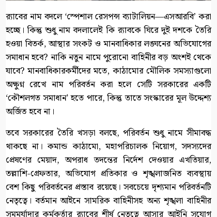
র‍্যাবের নাম বদলে ‘স্পেশাল রেসপন্স ব্যাটালিয়ন—এসআরবি’ করা
হচ্ছে। কিন্তু শুধু নাম বদলালেই কি র‍্যাবকে ঘিরে দুই দশকে তৈরি
হওয়া বিতর্ক, আস্থার সংকট ও মানবাধিকার লঙ্ঘনের অভিযোগের
সমাধান হবে? নাকি নতুন নামে পুরোনো বাহিনীর বড় অংশই থেকে
যাবে? মানবাধিকারকর্মীদের মতে, কাঠামোর মৌলিক সমস্যাগুলো
অক্ষুণ্ন রেখে নাম পরিবর্তন করা হলে সেটি সরকারের একটি
‘কৌশলগত সমাধান’ হতে পারে, কিন্তু তাতে সংস্কারের মূল উদ্দেশ্য
অর্জিত হবে না।
তবে সরকারের তৈরি খসড়া বলছে, পরিবর্তন শুধু নামে সীমাবদ্ধ
থাকছে না। কমান্ড কাঠামো, মহাপরিচালক নিয়োগ, সদস্যদের
প্রেষণের মেয়াদ, অপরাধ তদন্তের নির্দেশ দেওয়ার এখতিয়ার,
তল্লাশি-গ্রেফতার, অভিযোগ প্রতিকার ও শৃঙ্খলাজনিত ব্যবস্থায়
বেশ কিছু পরিবর্তনের প্রস্তাব রয়েছে। সবচেয়ে দৃশ্যমান পরিবর্তনটি
নেতৃত্বে। বর্তমান আইনে সামরিক বাহিনীসহ অন্য শৃঙ্খলা বাহিনীর
সমমর্যাদার কর্মকর্তার র‍্যাবের শীর্ষ নেতৃত্বে আসার আইনি সুযোগ