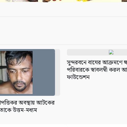
সুন্দরবনে বাঘের আক্রমণে ক্ষ
পরিবারকে স্বাবলম্বী করল
ফাউন্ডেশন
আপত্তিকর অবস্থায় আটকের
তাকে উত্তম-মধ্যম