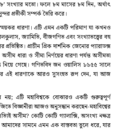
’ সংখ্যার মতো। ফলে ৮ম মাসের ৮ম দিন, অর্থাৎ
্দর প্রতীকী সম্পর্ক তৈরি করে।
্ময়কর ধারণা। এটি এমন একটি পরিমাণ যা কখনও
ালকুলাস, জ্যামিতি, বীজগণিত এবং সংখ্যাতত্ত্বের বহু
্রতিষ্ঠিত। প্রাচীন গ্রিক দার্শনিক জেনোর প্যারাডক্স
সীম ধারা ও সীমা নির্ণয়ের ধারণা পর্যন্ত অসীমতা
গন্তে নিয়ে গেছে। গণিতবিদ জন ওয়ালিস ১৬৫৫ সালে
করে এই ধারণাকে আরও সুসংহত রূপ দেন, যা আজ
নয়; এটি মহাবিশ্বকে বোঝারও একটি গুরুত্বপূর্ণ
জিতে বিজ্ঞানীরা আজও অনুসন্ধান করছেন-মহাবিশ্বের
িই অসীম? কোটি কোটি গ্যালাক্সি, অসংখ্য নক্ষত্র
ৃতি আমাদের সামনে এমন এক বাস্তবতা তুলে ধরে, যার