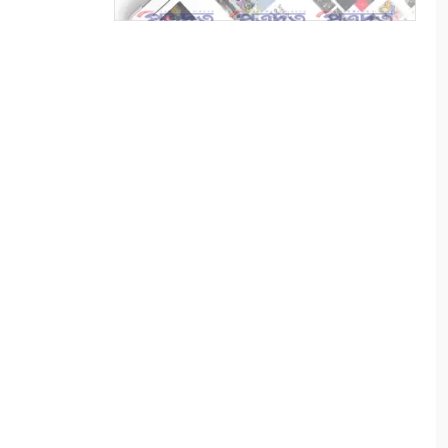
লোকঐতিহ্য
৮
পাইকগাছায় নার্সারীতে গুটি কলম
তৈরিতে ব্যস্ত শ্রমিক
৯
বাংলাদেশের পর্যটনের
মহাপরিকল্পনা: আজকের উদ্যোগ,
আগামীর বাংলাদেশ
১০