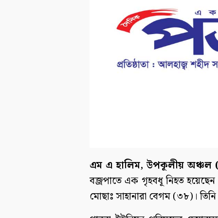
এম এ হালিম, উপকূলীয় অঞ্চল (
বজ্রপাতে এক গৃহবধূ নিহত হয়েছে
মোছাঃ সাহানারা বেগম (৩৮)। তিনি পা