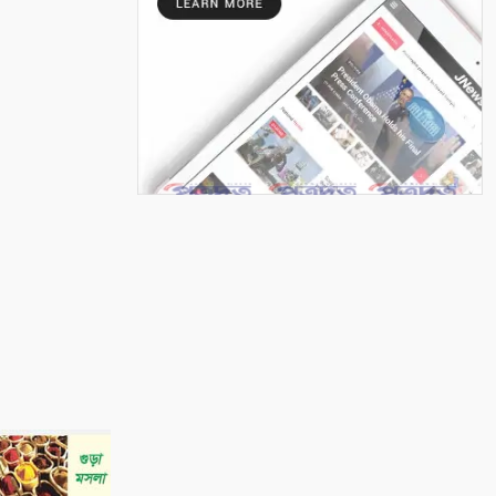
প্রযুক্তি, সাংবাদিকতা এবং একটি
অস্তিত্বের প্রশ্ন
৭
পুতুল নাচে বেঁচে থাকে বাংলার
লোকঐতিহ্য
৮
পাইকগাছায় নার্সারীতে গুটি কলম
তৈরিতে ব্যস্ত শ্রমিক
৯
বাংলাদেশের পর্যটনের
মহাপরিকল্পনা: আজকের উদ্যোগ,
আগামীর বাংলাদেশ
১০