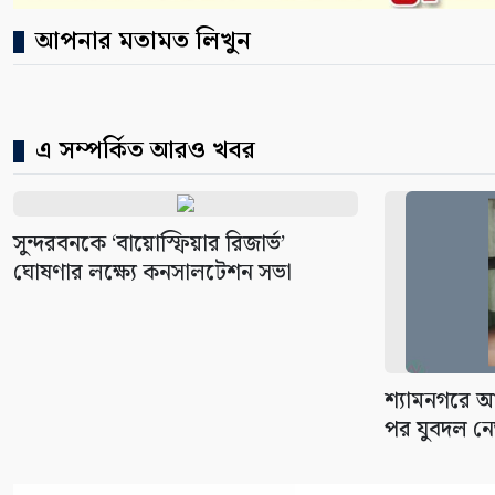
আপনার মতামত লিখুন
এ সম্পর্কিত আরও খবর
সুন্দরবনকে ‘বায়োস্ফিয়ার রিজার্ভ’
ঘোষণার লক্ষ্যে কনসালটেশন সভা
শ্যামনগরে 
পর যুবদল নে