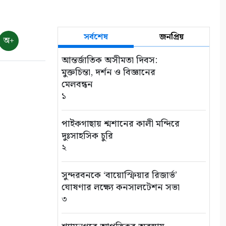
সর্বশেষ
জনপ্রিয়
অ+
আন্তর্জাতিক অসীমতা দিবস:
মুক্তচিন্তা, দর্শন ও বিজ্ঞানের
মেলবন্ধন
১
পাইকগাছায় শ্মশানের কালী মন্দিরে
দুঃসাহসিক চুরি
২
সুন্দরবনকে ‘বায়োস্ফিয়ার রিজার্ভ’
ঘোষণার লক্ষ্যে কনসালটেশন সভা
৩