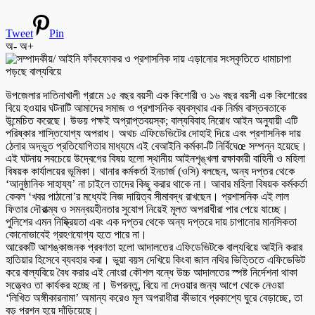
Tweet
Pin
অ-
অ+
উপজেলার দাতিনাখালী গ্রামে ১৫ বছর বয়সী এক কিশোরী ও ১৬ বছর বয়সী এক কিশোরের
বিয়ে হওয়ার ঘটনাটি আমাদের সমাজ ও প্রশাসনিক ব্যবস্থার এক নির্মম বাস্তবতাকে
উন্মেচিত করেছে। উভয় পক্ষই অপ্রাপ্তবয়স্ক; বাল্যবিবাহ নিরোধ আইন অনুযায়ী এটি
পরিষ্কার শাস্তিযোগ্য অপরাধ। অথচ এফিডেভিটের দোহাই দিয়ে এবং প্রশাসনিক দায়
ঠেলার অদ্ভুত প্রতিযোগিতার মাধ্যমে এই বেআইনি কর্মকা-টি নির্বিঘেœ সম্পন্ন হয়েছে।
এই ঘটনায় সবচেয়ে উদ্বেগের বিষয় হলো স্থানীয় আইনশৃঙ্খলা রক্ষাকারী বাহিনী ও মহিলা
বিষয়ক কার্যালয়ের ভূমিকা। থানার কর্মকর্তা ইনচার্জ (ওসি) বলছেন, অন্য দপ্তর থেকে
‘আনুষ্ঠানিক সাহায্য’ না চাইলে তাদের কিছু করার থাকে না। আবার মহিলা বিষয়ক কর্মকর্তা
কেবল ‘খবর পাঠানো’র মধ্যেই নিজ দায়িত্ব সীমাবদ্ধ রাখছেন। প্রশাসনিক এই লাল
ফিতার দৌরাত্ম্য ও সমন্বয়হীনতার সুযোগ নিয়েই মূলত অপরাধীরা পার পেয়ে যাচ্ছে।
পুলিশের এমন নিষ্ক্রিয়তা এবং এক দপ্তর থেকে অন্য দপ্তরে দায় চাপানোর মানসিকতা
কোনোভাবেই গ্রহণযোগ্য হতে পারে না।
আরেকটি আশঙ্কাজনক প্রবণতা হলো আদালতের এফিডেভিটকে বাল্যবিয়ে আইনি করার
হাতিয়ার হিসেবে ব্যবহার করা। ভুয়া বয়স দেখিয়ে কিংবা জাল নথির ভিত্তিতে এফিডেভিট
করে বাল্যবিয়ে বৈধ করার এই নোংরা কৌশল বন্ধে উচ্চ আদালতের স্পষ্ট নির্দেশনা থাকা
সত্ত্বেও তা কার্যকর হচ্ছে না। উপরন্তু, বিয়ে না দেওয়ার জন্য আগে থেকে নেওয়া
‘লিখিত অঙ্গীকারনামা’ অমান্য করেও মূল অপরাধীরা কীভাবে প্রকাশ্যে ঘুরে বেড়াচ্ছে, তা
বড় প্রশ্ন হয়ে দাঁড়িয়েছে।