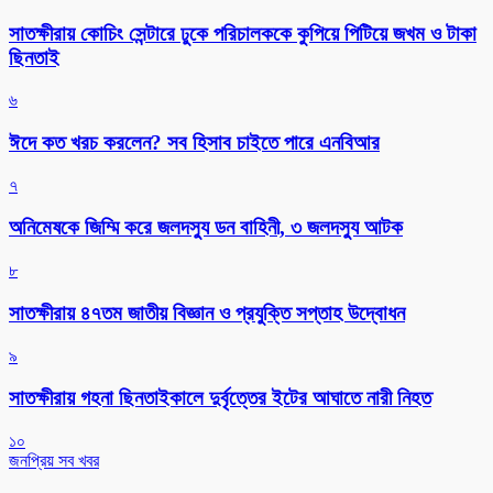
সাতক্ষীরায় কোচিং সেন্টারে ঢুকে পরিচালককে কুপিয়ে পিটিয়ে জখম ও টাকা
ছিনতাই
৬
ঈদে কত খরচ করলেন? সব হিসাব চাইতে পারে এনবিআর
৭
অনিমেষকে জিম্মি করে জলদস্যু ডন বাহিনী, ৩ জলদস্যু আটক
৮
সাতক্ষীরায় ৪৭তম জাতীয় বিজ্ঞান ও প্রযুক্তি সপ্তাহ উদ্বোধন
৯
সাতক্ষীরায় গহনা ছিনতাইকালে দুর্বৃত্তের ইটের আঘাতে নারী নিহত
১০
জনপ্রিয় সব খবর