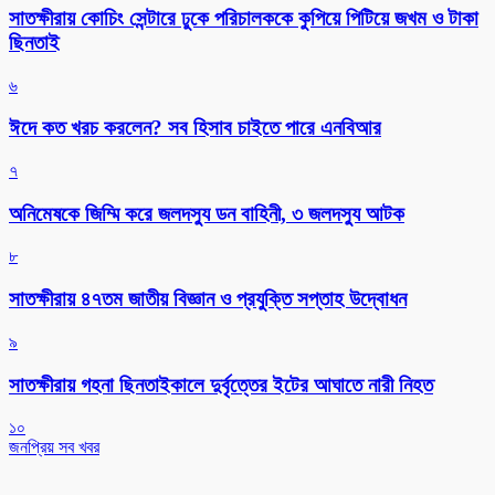
সাতক্ষীরায় কোচিং সেন্টারে ঢুকে পরিচালককে কুপিয়ে পিটিয়ে জখম ও টাকা
ছিনতাই
৬
ঈদে কত খরচ করলেন? সব হিসাব চাইতে পারে এনবিআর
৭
অনিমেষকে জিম্মি করে জলদস্যু ডন বাহিনী, ৩ জলদস্যু আটক
৮
সাতক্ষীরায় ৪৭তম জাতীয় বিজ্ঞান ও প্রযুক্তি সপ্তাহ উদ্বোধন
৯
সাতক্ষীরায় গহনা ছিনতাইকালে দুর্বৃত্তের ইটের আঘাতে নারী নিহত
১০
জনপ্রিয় সব খবর