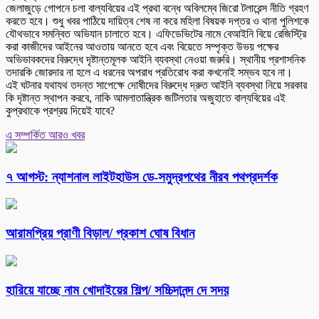
জেলাজুড়ে গোপনে চলা বাল্যবিয়ের এই প্রথা বন্ধে অবিলম্বে জিরো টলারেন্স নীতি গ্রহণ
করতে হবে। শুধু খবর পাঠিয়ে দায়িত্ব শেষ না করে মহিলা বিষয়ক দপ্তর ও থানা পুলিশকে
যৌথভাবে সমন্বিত অভিযান চালাতে হবে। এফিডেভিটের নামে বেআইনি বিয়ে রেজিস্ট্রি
করা কাজীদের আইনের আওতায় আনতে হবে এবং বিয়েতে সম্পৃক্ত উভয় পক্ষের
অভিভাবকদের বিরুদ্ধে দৃষ্টান্তমূলক আইনি ব্যবস্থা নেওয়া জরুরি। স্থানীয় প্রশাসনিক
তদারকি জোরদার না হলে এ ধরনের অপরাধ প্রতিরোধ করা কখনোই সম্ভব হবে না।
এই ঘটনার যথাযথ তদন্ত সাপেক্ষে দোষীদের বিরুদ্ধে দ্রুত আইনি ব্যবস্থা নিয়ে সরকার
কি দৃষ্টান্ত স্থাপন করবে, নাকি আমলাতান্ত্রিক জটিলতার অজুহাতে বাল্যবিয়ের এই
কুপ্রথাকে প্রশ্রয় দিয়েই যাবে?
এ সম্পর্কিত আরও খবর
৭ আগস্ট: ন্যাশনাল লাইটহাউস ডে-সমুদ্রপথের নীরব পথপ্রদর্শক
আরামপ্রিয় প্রাণী বিড়াল/ প্রকাশ ঘোষ বিধান
হারিয়ে যাচ্ছে নাম খোদাইয়ের শিল্প/ সচ্চিদানন্দ দে সদয়