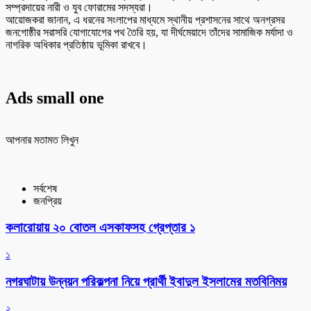
সম্প্রদায়ের নারী ও যুব ফোরামের সদস্যরা।
আয়োজকরা জানান, এ ধরনের সংলাপের মাধ্যমে স্থানীয় প্রশাসনের সাথে অনগ্রসর
জনগোষ্ঠীর সরাসরি যোগাযোগের পথ তৈরি হয়, যা দীর্ঘমেয়াদে তাঁদের সামাজিক মর্যাদা ও
নাগরিক অধিকার প্রতিষ্ঠায় ভূমিকা রাখবে।
Ads small one
আপনার মতামত লিখুন
সর্বশেষ
জনপ্রিয়
কলারোয়ায় ২০ বোতল এসকাফসহ গ্রেপ্তার ১
১
নগরঘাটায় উন্নয়ন পরিকল্পনা নিয়ে প্রার্থী ইবাদুল ইসলামের মতবিনিময়
২