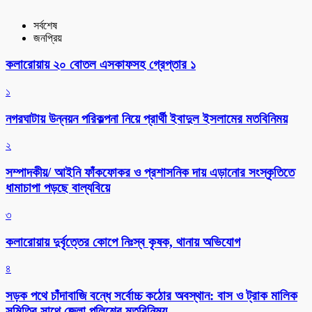
সর্বশেষ
জনপ্রিয়
কলারোয়ায় ২০ বোতল এসকাফসহ গ্রেপ্তার ১
১
নগরঘাটায় উন্নয়ন পরিকল্পনা নিয়ে প্রার্থী ইবাদুল ইসলামের মতবিনিময়
২
সম্পাদকীয়/ আইনি ফাঁকফোকর ও প্রশাসনিক দায় এড়ানোর সংস্কৃতিতে
ধামাচাপা পড়ছে বাল্যবিয়ে
৩
কলারোয়ায় দুর্বৃত্তের কোপে নিঃস্ব কৃষক, থানায় অভিযোগ
৪
সড়ক পথে চাঁদাবাজি বন্ধে সর্বোচ্চ কঠোর অবস্থান: বাস ও ট্রাক মালিক
সমিতির সাথে জেলা পুলিশের মতবিনিময়