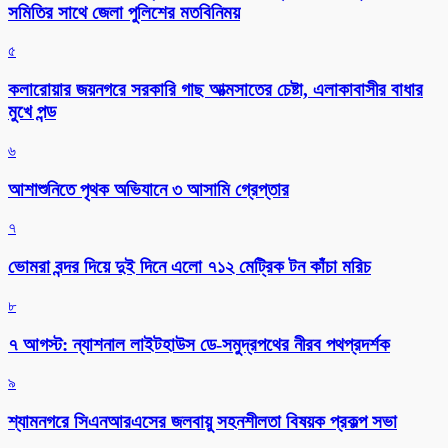
সমিতির সাথে জেলা পুলিশের মতবিনিময়
৫
কলারোয়ার জয়নগরে সরকারি গাছ আত্মসাতের চেষ্টা, এলাকাবাসীর বাধার
মুখে পন্ড
৬
আশাশুনিতে পৃথক অভিযানে ৩ আসামি গ্রেপ্তার
৭
ভোমরা বন্দর দিয়ে দুই দিনে এলো ৭১২ মেট্রিক টন কাঁচা মরিচ
৮
৭ আগস্ট: ন্যাশনাল লাইটহাউস ডে-সমুদ্রপথের নীরব পথপ্রদর্শক
৯
শ্যামনগরে সিএনআরএসের জলবায়ু সহনশীলতা বিষয়ক প্রকল্প সভা