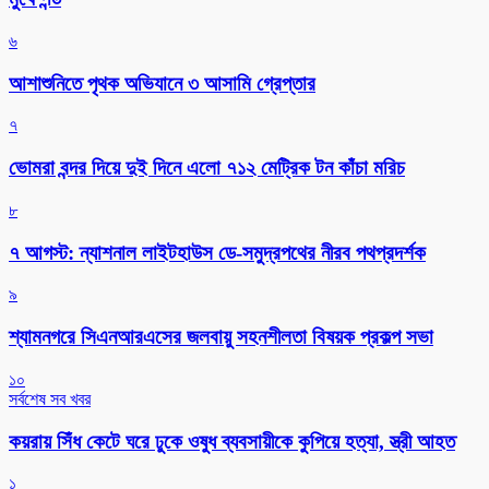
৬
আশাশুনিতে পৃথক অভিযানে ৩ আসামি গ্রেপ্তার
৭
ভোমরা বন্দর দিয়ে দুই দিনে এলো ৭১২ মেট্রিক টন কাঁচা মরিচ
৮
৭ আগস্ট: ন্যাশনাল লাইটহাউস ডে-সমুদ্রপথের নীরব পথপ্রদর্শক
৯
শ্যামনগরে সিএনআরএসের জলবায়ু সহনশীলতা বিষয়ক প্রকল্প সভা
১০
সর্বশেষ সব খবর
কয়রায় সিঁধ কেটে ঘরে ঢুকে ওষুধ ব্যবসায়ীকে কুপিয়ে হত্যা, স্ত্রী আহত
১