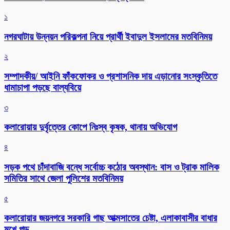
১
নগরঘাটায় উন্নয়ন পরিকল্পনা নিয়ে প্রার্থী ইবাদুল ইসলামের মতবিনিময়
২
সম্পাদকীয়/ আইনি ফাঁকফোকর ও প্রশাসনিক দায় এড়ানোর সংস্কৃতিতে
ধামাচাপা পড়ছে বাল্যবিয়ে
৩
কলারোয়ায় দুর্বৃত্তের কোপে নিঃস্ব কৃষক, থানায় অভিযোগ
৪
সড়ক পথে চাঁদাবাজি বন্ধে সর্বোচ্চ কঠোর অবস্থান: বাস ও ট্রাক মালিক
সমিতির সাথে জেলা পুলিশের মতবিনিময়
৫
কলারোয়ার জয়নগরে সরকারি গাছ আত্মসাতের চেষ্টা, এলাকাবাসীর বাধার
মুখে পন্ড