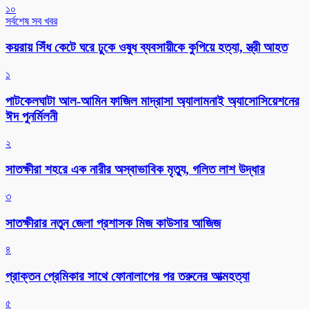
১০
সর্বশেষ সব খবর
কয়রায় সিঁধ কেটে ঘরে ঢুকে ওষুধ ব্যবসায়ীকে কুপিয়ে হত্যা, স্ত্রী আহত
১
পাটকেলঘাটা আল-আমিন ফাজিল মাদ্রাসা অ্যালামনাই অ্যাসোসিয়েশনের
ঈদ পুনর্মিলনী
২
সাতক্ষীরা শহরে এক নারীর অস্বাভাবিক মৃত্যু, গলিত লাশ উদ্ধার
৩
সাতক্ষীরার নতুন জেলা প্রশাসক মিজ কাউসার আজিজ
৪
প্রাক্তন প্রেমিকার সাথে ফোনালাপের পর তরুনের আত্মহত্যা
৫