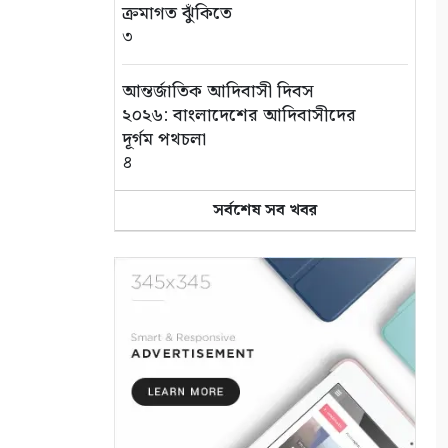
ক্রমাগত ঝুঁকিতে
৩
আন্তর্জাতিক আদিবাসী দিবস
২০২৬: বাংলাদেশের আদিবাসীদের
দূর্গম পথচলা
৪
সর্বশেষ সব খবর
সুন্দরবনে বাঘের আক্রমণে
ক্ষতিগ্রস্ত তিন পরিবারকে স্বাবলম্বী
করল আইএফএসডি ফাউন্ডেশন
৫
বেনাপোল পোর্ট থানা এলাকা
থেকে পরিত্যক্ত অবস্থায় ২টি
ককটেল সদৃশ বোমা উদ্ধার
৬