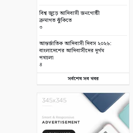
বিশ্ব জুড়ে আদিবাসী জনগোষ্ঠী
ক্রমাগত ঝুঁকিতে
৩
আন্তর্জাতিক আদিবাসী দিবস ২০২৬:
বাংলাদেশের আদিবাসীদের দূর্গম
পথচলা
৪
সর্বশেষ সব খবর
সুন্দরবনে বাঘের আক্রমণে ক্ষতিগ্রস্ত
তিন পরিবারকে স্বাবলম্বী করল
আইএফএসডি ফাউন্ডেশন
৫
বেনাপোল পোর্ট থানা এলাকা থেকে
পরিত্যক্ত অবস্থায় ২টি ককটেল সদৃশ
বোমা উদ্ধার