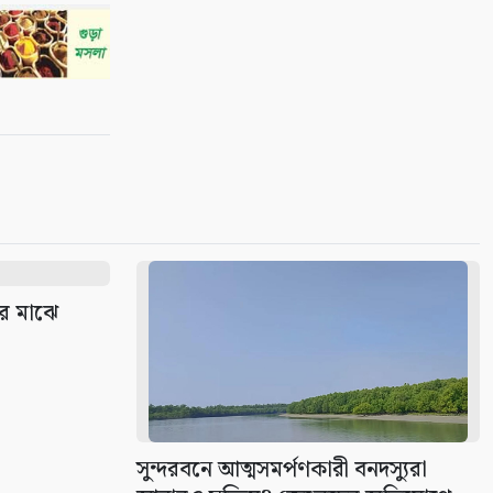
১০
দের মাঝে
সুন্দরবনে আত্মসমর্পণকারী বনদস্যুরা