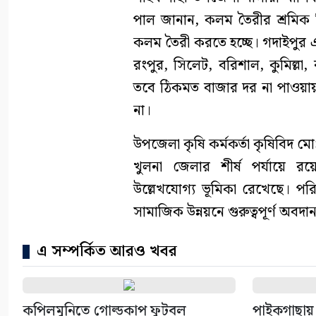
পাল জানান, কলম তৈরীর শ্রমিক ঠ
কলম তৈরী করতে হচ্ছে। গদাইপুর এ
রংপুর, সিলেট, বরিশাল, কুমিল্লা
তবে ঠিকমত বাজার দর না পাওয়ায় 
না।
উপজেলা কৃষি কর্মকর্তা কৃষিবিদ ম
খুলনা জেলার শীর্ষ পর্যায়ে র
উল্লেখযোগ্য ভূমিকা রেখেছে। পর
সামাজিক উন্নয়নে গুরুত্বপূর্ণ অবদ
এ সম্পর্কিত আরও খবর
কপিলমুনিতে গোল্ডকাপ ফুটবল
পাইকগাছায় শি