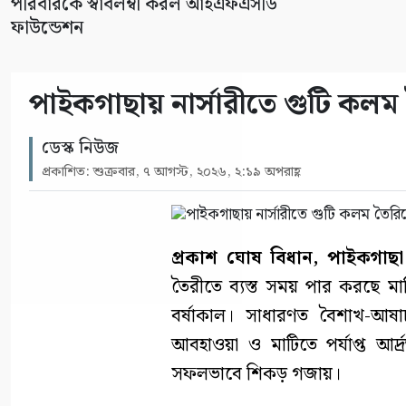
পরিবারকে স্বাবলম্বী করল আইএফএসডি
ফাউন্ডেশন
পাইকগাছায় নার্সারীতে গুটি কলম ত
ডেস্ক নিউজ
প্রকাশিত: শুক্রবার, ৭ আগস্ট, ২০২৬, ২:১৯ অপরাহ্ণ
প্রকাশ ঘোষ বিধান, পাইকগাছা
তৈরীতে ব্যস্ত সময় পার করছে ম
বর্ষাকাল। সাধারণত বৈশাখ-আষাঢ়
আবহাওয়া ও মাটিতে পর্যাপ্ত আর
সফলভাবে শিকড় গজায়।