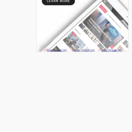
৬
কলারোয়ায় ২০ বোতল এসকাফসহ
গ্রেপ্তার ১
৭
নগরঘাটায় উন্নয়ন পরিকল্পনা নিয়ে
প্রার্থী ইবাদুল ইসলামের মতবিনিময়
৮
সম্পাদকীয়/ আইনি ফাঁকফোকর ও
প্রশাসনিক দায় এড়ানোর সংস্কৃতিতে
ধামাচাপা পড়ছে বাল্যবিয়ে
৯
কলারোয়ায় দুর্বৃত্তের কোপে নিঃস্ব
কৃষক, থানায় অভিযোগ