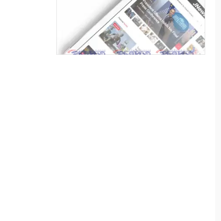
কলারোয়ায় ২০ বোতল এসকাফসহ
গ্রেপ্তার ১
৭
নগরঘাটায় উন্নয়ন পরিকল্পনা নিয়ে
প্রার্থী ইবাদুল ইসলামের মতবিনিময়
৮
সম্পাদকীয়/ আইনি ফাঁকফোকর ও
প্রশাসনিক দায় এড়ানোর
সংস্কৃতিতে ধামাচাপা পড়ছে
বাল্যবিয়ে
৯
কলারোয়ায় দুর্বৃত্তের কোপে নিঃস্ব
কৃষক, থানায় অভিযোগ
১০