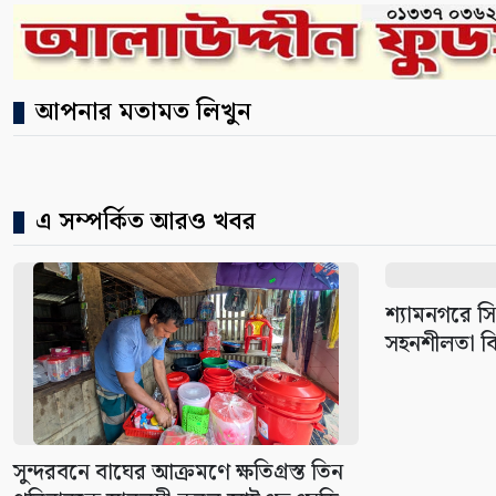
আপনার মতামত লিখুন
এ সম্পর্কিত আরও খবর
শ্যামনগরে 
সহনশীলতা বি
সুন্দরবনে বাঘের আক্রমণে ক্ষতিগ্রস্ত তিন