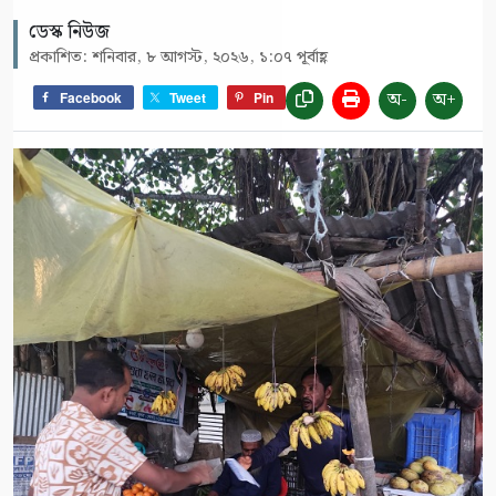
ডেস্ক নিউজ
প্রকাশিত: শনিবার, ৮ আগস্ট, ২০২৬, ১:০৭ পূর্বাহ্ণ
অ-
অ+
Facebook
Tweet
Pin