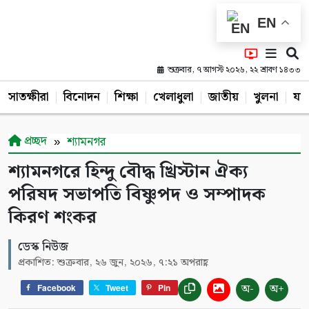
EN
শুক্রবার, ৭ আগস্ট ২০২৬, ২২ শ্রাবণ ১৪৩৩
সাতক্ষীরা
বিনোদন
শিক্ষা
খেলাধুলা
জাতীয়
খুলনা
যশ
প্রচ্ছদ
শ্যামনগর
শ্যামনগরে হিন্দু বৌদ্ধ খ্রিস্টান ঐক্য
পরিষদ সভাপতি বিষ্ণুপদ ও সম্পাদক
কিরণ শংকর
ডেস্ক নিউজ
প্রকাশিত: শুক্রবার, ২৬ জুন, ২০২৬, ৭:২১ অপরাহ্ণ
অ-
অ+
Facebook
Tweet
Pin