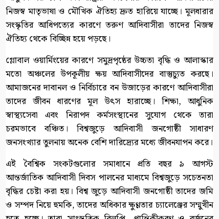
নিজস্ব মাতৃভাষা ও মৌখিক ঐতিহ্য দ্রুত হারিয়ে যাচ্ছে। মূলধারার
সংস্কৃতির আধিপত্যের কারণে তরুণ আদিবাসীরা তাদের নিজস্ব
ঐতিহ্য থেকে বিচ্ছিন্ন হয়ে পড়ছে।
গ্লোবাল ওয়ার্মিংয়ের কারণে সমুদ্রপৃষ্ঠের উচ্চতা বৃদ্ধি ও আলাস্কার
মতো অঞ্চলের উপকূলীয় ক্ষয় আদিবাসীদের বাস্তুচ্যুত করছে।
আমাজনের দাবানল ও নির্বিচারে বন উজাড়ের কারণে আদিবাসীরা
তাদের জীবন ধারণের মূল উৎস হারাচ্ছে। শিক্ষা, আধুনিক
স্বাস্থ্যসেবা এবং নিরাপদ কর্মসংস্থানের সুযোগ থেকে তারা
চরমভাবে বঞ্চিত। বিশ্বজুড়ে আদিবাসী জনগোষ্ঠী সাধারণ
জনসংখ্যার তুলনায় অনেক বেশি দারিদ্র্যের মধ্যে জীবনযাপন করে।
এই বৈশ্বিক সংকটগুলোর সমাধানে প্রতি বছর ৯ আগস্ট
আন্তর্জাতিক আদিবাসী দিবস পালনের মাধ্যমে বিশ্বজুড়ে সচেতনতা
বৃদ্ধির চেষ্টা করা হয়। বিশ্ব জুড়ে আদিবাসী জনগোষ্ঠী তাদের জমি
ও সম্পদ নিয়ে হুমকি, তাদের অধিকার ক্ষুণ্ণতার চ্যালেঞ্জের সম্মুখীন
হতে হচ্ছে। তারা সাংস্কৃতিক বিলুপ্তি, প্রান্তিকীকরণ ও বর্জনের