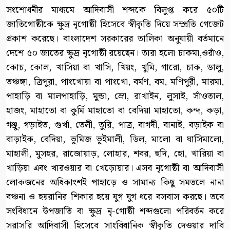
সংশোধনীর মাধ্যমে আদিবাসী শব্দকে বিলুপ্ত করে ৫০টি
জাতিগোষ্ঠীকে ক্ষুদ্র নৃগোষ্ঠী হিসেবে স্বীকৃতি দিয়ে সম্প্রতি গেজেট
প্রকাশ করেছে। বাংলাদেশ সরকারের তালিকা অনুযায়ী বর্তমানে
দেশে ৫০ জাতের ক্ষুদ্র নৃগোষ্ঠী রয়েছেন। তারা হলো চাকমা,ওরাঁও,
কোচ, কোল, খাসিয়া বা খাসি, খিয়ং, খুমি, গারো, চাক, ডালু,
তঞ্চঙ্গা, ত্রিপুরা, পাংখোয়া বা পাংখো, বর্মণ, বম, মণিপুরী, মারমা,
পাহাড়ি বা মালপাহাড়ি, মুন্ডা, ম্রো, রাখাইন, লুসাই, সাঁওতাল,
হাজং, মাহাতো বা কুর্মি মাহাতো বা বেদিয়া মাহাতো, কন্দ, কড়া,
গঞ্জু, গড়াইত, গুর্খা, তেলী, তুরি, পাত্র, বাগদী, বানাই, বড়াইক বা
বাড়াইক, বেদিয়া, ভূমিজ ভূইমালী, ডিল, মালো বা ঘাসিমালো,
মাহালী, মুসহর, রাজোয়াড়, লোহার, শবর, হুদি, হো, খারিয়া বা
খাড়িয়া এবং খারওয়ার বা খেড়োয়ার। এসব নৃগোষ্ঠী বা আদিবাসী
লোকজনের অধিকাংশই পাহাড়ে ও সামান্য কিছু সমতলে নানা
বঞ্চনা ও হয়রানির শিকার হয়ে যুগ যুগ ধরে বসবাস করছে। তবে
সংবিধানে উপজাতি বা ক্ষুদ্র নৃ-গোষ্ঠী শব্দগুলো পরিবর্তন করে
সরাসরি আদিবাসী হিসেবে সাংবিধানিক স্বীকৃতি দেওয়ার দাবি