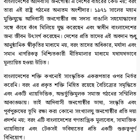
বাংলাদেশের আদিবাসী জনগোষ্ঠী এ দেশের বাইরের কেউ নয়; বরং
তারা এই রাষ্ট্র গঠনের অন্যতম অংশীদার। ১৯৭১ সালের মহান
মুক্তিযুদ্ধে আদিবাসী জনগোষ্ঠীর বহু সদস্য বাঙালি সহযোদ্ধাদের
সঙ্গে কাঁধে কাঁধ মিলিয়ে যুদ্ধ করেছেন এবং স্বাধীন বাংলাদেশের
জন্য জীবন উৎসর্গ করেছেন। দেশের প্রতি তাদের এই অবদান শুধু
আনুষ্ঠানিক স্বীকৃতির মাধ্যমে নয়, বরং তাদের অধিকার, মর্যাদা এবং
সমান নাগরিকত্ব নিশ্চিতকারী নীতিমালার মাধ্যমে যথাযথভাবে
মূল্যায়িত হওয়া উচিত।
বাংলাদেশের শক্তি কখনোই সাংস্কৃতিক একরূপতার ওপর নির্ভর
করেনি। বরং এর প্রকৃত শক্তি নিহিত রয়েছে বৈচিত্র্যের সমৃদ্ধিতে
এবং একটি ন্যায়ভিত্তিক, অন্তর্ভুক্তিমূলক সমাজ গঠনের সম্মিলিত
আকাঙ্ক্ষায়। তাই আদিবাসী জনগোষ্ঠীর ভাষা, সংস্কৃতি এবং
পূর্বপুরুষের ভূমি রক্ষা করা কোনো সংখ্যালঘু জনগোষ্ঠীর প্রতি দয়া
প্রদর্শন নয়; বরং এটি বাংলাদেশের গণতান্ত্রিক মূল্যবোধ, সামাজিক
ন্যায়বিচার এবং টেকসই ভবিষ্যতের প্রতি একটি গুরুত্বপূর্ণ
বিনিয়োগ।