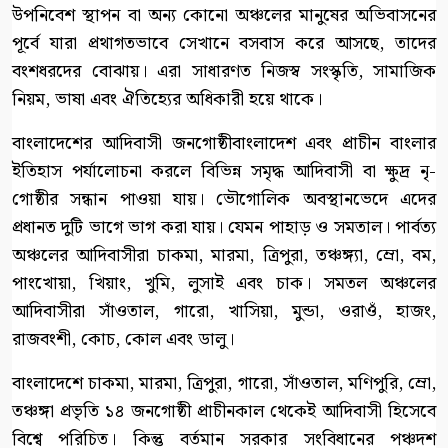
উপনিবেশ স্থাপন বা অন্য কোনো অঞ্চলের মানুষের অভিবাসনের
পূর্বে যারা প্রথাগতভাবে সেখানে বসবাস করে আসছে, তাদের
বংশধরদের বোঝায়। এরা সাধারণত নিজস্ব সংস্কৃতি, সামাজিক
নিয়ম, ভাষা এবং ঐতিহ্যের অধিকারী হয়ে থাকে।
বাংলাদেশের আদিবাসী জনগোষ্ঠীবাংলাদেশ এবং প্রাচীন বাংলার
ইতিহাস পর্যালোচনা করলে বিভিন্ন সমৃদ্ধ আদিবাসী বা ক্ষুদ্র নৃ-
গোষ্ঠীর সন্ধান পাওয়া যায়। ভৌগোলিক অবস্থানভেদে এদের
প্রধানত দুটি ভাগে ভাগ করা যায়। যেমন পাহাড় ও সমতাল। পার্বত্য
অঞ্চলের আদিবাসীরা চাকমা, মারমা, ত্রিপুরা, তঞ্চঙ্গ্যা, ম্রো, বম,
পাংখোয়া, খিয়াং, খুমি, লুসাই এবং চাক। সমতল অঞ্চলের
আদিবাসীরা সাঁওতাল, গারো, খাসিয়া, মুন্ডা, ওরাওঁ, হাজং,
রাজবংশী, কোচ, কোল এবং ডালু।
বাংলাদেশে চাকমা, মারমা, ত্রিপুরা, গারো, সাঁওতাল, মণিপুরি, ম্রো,
তঞ্চঙ্গা প্রভৃতি ১৪ জনগোষ্ঠী প্রাচীনকাল থেকেই আদিবাসী হিসেবে
বিশ্বে পরিচিত। কিন্তু বর্তমান সরকার সংবিধানের পঞ্চদশ