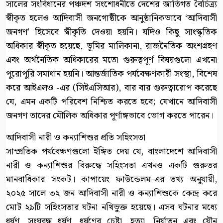
সালের সংবিধানের পঞ্চদশ সংশোধনীতে দেশের জাতিগত বৈচিত্র্য
স্বীকৃত হলেও আদিবাসী জনগোষ্ঠীকে আনুষ্ঠানিকভাবে ‘আদিবাসী
জনগণ’ হিসেবে স্বীকৃতি দেওয়া হয়নি। যদিও কিছু সাংস্কৃতিক
অধিকার স্বীকৃত হয়েছে, ভূমির মালিকানা, রাজনৈতিক অংশগ্রহণ
এবং অর্থনৈতিক অধিকারের মতো গুরুত্বপূর্ণ বিষয়গুলো এখনো
পুরোপুরি সমাধান হয়নি। আন্তর্জাতিক পর্যবেক্ষণকারী সংস্থা, বিশেষ
করে আইএলও -এর (সিইএসিআর), বার বার গুরুত্বারোপ করেছে
যে, এমন একটি পরিবেশ নিশ্চিত করতে হবে; যেখানে আদিবাসী
জনগণ তাদের মৌলিক অধিকার পূর্ণাঙ্গভাবে ভোগ করতে পারেন।
আদিবাসী নারী ও কন্যাশিশুর প্রতি সহিংসতা
সাম্প্রতিক পর্যবেক্ষণগুলো ইঙ্গিত দেয় যে, বাংলাদেশে আদিবাসী
নারী ও কন্যাশিশুর বিরুদ্ধে সহিংসতা এখনও একটি গুরুতর
মানবাধিকার সংকট। কাপায়েং ফাউন্ডেলম-এর তথ্য অনুযায়ী,
২০২৫ সালে ৩২ জন আদিবাসী নারী ও কন্যাশিশুকে কেন্দ্র করে
মোট ২৯টি সহিংসতার ঘটনা নথিভুক্ত হয়েছে। এসব ঘটনার মধ্যে
ধর্ষণ, সংঘবদ্ধ ধর্ষণ, ধর্ষণের চেষ্টা, হত্যা, নির্যাতন এবং যৌন