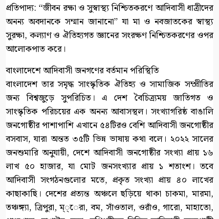
প্রতিপাদ্য: “জীবন রক্ষা ও সুস্বাস্থ্য নিশ্চিতকরণে আদিবাসী ধাত্রীদের
অনন্য অবদানকে সম্মান জানানো” যা মা ও নবজাতকের স্বাস্থ্য
সুরক্ষা, কল্যাণ ও ঐতিহ্যগত জ্ঞানের সংরক্ষণ নিশ্চিতকরণের ওপর
আলোকপাত করে।
বাংলাদেশে আদিবাসী জনগণের বর্তমান পরিস্থিতি
বাংলাদেশ তার সমৃদ্ধ সাংস্কৃতিক ঐতিহ্য ও সামাজিক সম্প্রীতির
জন্য বিশ্বজুড়ে সুপরিচিত। এ দেশ বৈচিত্র্যময় জাতিগত ও
সাংস্কৃতিক পরিচয়ের এক অনন্য আবাসস্থল। সংখ্যাগরিষ্ঠ বাঙালি
জনগোষ্ঠীর পাশাপাশি এখানে ৫৪টিরও বেশি আদিবাসী জনগোষ্ঠীর
বসবাস, যারা অন্তত ৩৫টি ভিন্ন ভাষায় কথা বলে। ২০২২ সালের
জনশুমারি অনুযায়ী, দেশে আদিবাসী জনগোষ্ঠীর সংখ্যা প্রায় ১৬
লাখ ৫০ হাজার, যা মোট জনসংখ্যার প্রায় ১ শতাংশ। তবে
আদিবাসী সংগঠনগুলোর মতে, প্রকৃত সংখ্যা প্রায় ৪০ লাখের
কাছাকাছি। দেশের প্রত্যন্ত অঞ্চলে ছড়িয়ে থাকা চাকমা, মারমা,
তঞ্চঙ্গ্যা, ত্রিপুরা, ম্্েরা, বম, সাঁওতাল, ওরাঁও, গারো, মাহাতো,