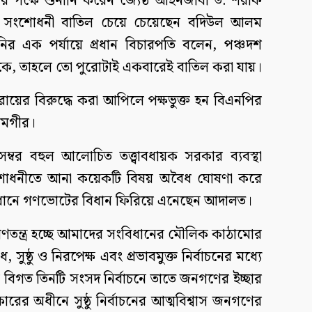
 পক্ষে শুনানি করেন জ্যেষ্ঠ আইনজীবী ড. শরীফ
দশ সংশোধনী বাতিল চেয়ে চেয়েছেন বদিউল আলম
র এক পর্যায়ে প্রধান বিচারপতি বলেন, পঞ্চদশ
থাকে, তাহলে তো পুরোটাই একবারেই বাতিল করা যায়।
রায়ের বিরুদ্ধে করা আপিলে পক্ষভুক্ত হন বিএনপির
লমগীর।
র বহুল আলোচিত তত্ত্বাবধায়ক সরকার ব্যবস্থা
ংশোধনীতে আনা কয়েকটি বিষয় অবৈধ ঘোষণা করে
বিধানে গণভোটের বিধান ফিরিয়ে এনেছেন আদালত।
গণতন্ত্র হচ্ছে আমাদের সংবিধানের মৌলিক কাঠামোর
ুষ্ঠু ও নিরপেক্ষ এবং প্রভাবমুক্ত নির্বাচনের মধ্যে
 বিগত তিনটি সংসদ নির্বাচনে তাতে জনগণের ইচ্ছার
ের অধীনে সুষ্ঠু নির্বাচনের আত্মবিশ্বাস জনগণের