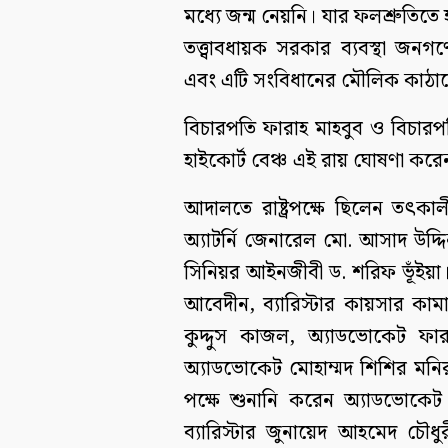
মধ্যে জন্ম নেয়নি। যার ফলশ্রুতিতে 
তত্ত্বাবধায়ক সরকার ব্যবস্থা জনগণ
এবং এটি সংবিধানের মৌলিক কাঠা
বিচারপতি ফারাহ মাহবুব ও বিচারপ
হাইকোর্ট বেঞ্চ এই রায় ঘোষণা করে
আদালতে রাষ্ট্রপক্ষে ছিলেন তৎকাল
অ্যাটর্নি জেনারেল মো. আসাদ উদ্
সিনিয়র আইনজীবী ড. শরিফ ভূঁইয়
আবেদীন, ব্যারিস্টার কায়সার কামাল,
কুদ্দুস কাজল, অ্যাডভোকেট ফার
অ্যাডভোকেট মোহাম্মদ শিশির মনির, 
পক্ষে শুনানি করেন অ্যাডভোকেট
ব্যারিস্টার জুনায়েদ আহমেদ চৌধুর