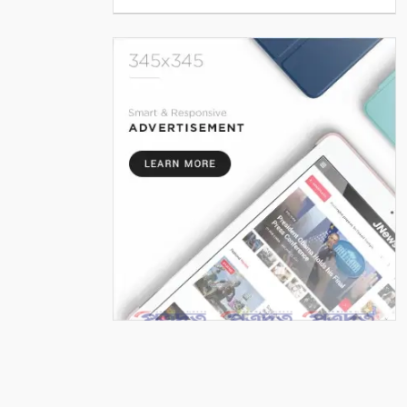
৫
মনিরামপুরে ফ্রি মেডিকেল ক্যাম্প
৬
কলারোয়ায় ফুটবল মাঠ ব্যবস্থাপনা
কমিটির সভা
৭
বাগআঁচড়ায় ৮ দলীয় ফুটবল খেলায়
টেংরা একাদশ চ্যাম্পিয়ন
৮
এক মাসেও সচল হয়নি কলারোয়ায়
ভেঙে যাওয়া সাঁকো, নৌকায় ঝুঁকি
নিয়ে নদী পারাপার
৯