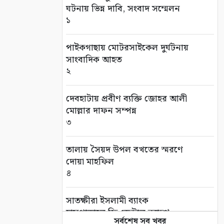
ঘটনায় ভিন্ন দাবি, সংবাদ সম্মেলন
১
পাইকগাছায় মোটরসাইকেল দুর্ঘটনায়
সাংবাদিক আহত
২
দেবহাটায় প্রবীণ ব্যক্তি জোহর আলী
মোল্লার দাফন সম্পন্ন
৩
তালায় সৈয়দ উপল বখতের স্মরণে
দোয়া মাহফিল
৪
সাতক্ষীরা ইসলামী ব্যাংক
হাসপাতালে ফ্রি ডেন্টাল ক্যাম্প
সর্বশেষ সব খবর