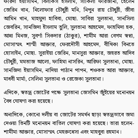
ফরিদা ইয়াসমিন, বিলকিস ইসলাম, সাকিলা ফারজানা, হেলেন
জেরিন খান, নিলোফার চৌধুরী মনি, নিপুন রায় চৌধুরী, জীবা
আমিন খান, মাহমুদা হাবিবা, মোছা. সাবিরা সুলতানা, সানসিলা
জেবরিন, সানজিদা ইসলাম তুলি, সুলতানা আহমেদ, ফাহমিদা হক,
আন্না মিনজ, সুবর্ণা সিকদার (ঠাকুর), শামীম আরা বেগম স্বপ্না,
মোসাম্মৎ শাম্মী আক্তার, ফেরদৌসী আহমেদ, বীথিকা বিনতে
হোসাইন, মোছা. সুরাইয়া জেরিন, মানসুরা আক্তার, জহরত আদিব
চৌধুরী, মমতাজ আলো, ফাহিমা নাসরিন, আরিফা সুলতানা, মোছা.
সানজিদা ইয়াসমিন, নাদিয়া পাঠান পাপন, শওকত আরা আক্তার,
মাধবী মার্মা, সেলিনা সুলতানা ও রেজেকা সুলতানা।
এদিকে, স্বতন্ত্র জোটের পক্ষে সুলতানা জেসমিন জুঁইয়ের মনোনয়ন
বৈধ ঘোষণা করা হয়েছে।
অন্যদিকে, কোনো দলীয় বা জোটের সমর্থন ছাড়া স্বতন্ত্রভাবে জমা
দেওয়া তিনটি মনোনয়ন বাতিল ঘোষণা করা হয়েছে। তারা হলেন-
শামীমা আক্তার, মোসাম্মৎ মেহরুন্নেসা এবং মাহবুবা রহমান।