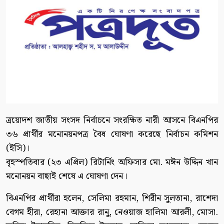
ত্রয়োদশ জাতীয় সংসদ নির্বাচনে সংরক্ষিত নারী আসনে বিএনপির
৩৬ প্রার্থীর মনোনয়নপত্র বৈধ ঘোষণা করেছে নির্বাচন কমিশন
(ইসি)।
বৃহস্পতিবার (২৩ এপ্রিল) রিটার্নিং অফিসার মো. মঈন উদ্দিন খান
মনোনয়ন বাছাই শেষে এ ঘোষণা দেন।
বিএনপির প্রার্থীরা হলেন, সেলিমা রহমান, শিরীন সুলতানা, রাশেদা
বেগম হীরা, রেহানা আক্তার রানু, নেওয়াজ হালিমা আরলী, মোসা.