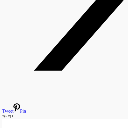
Tweet
Pin
অ-
অ+