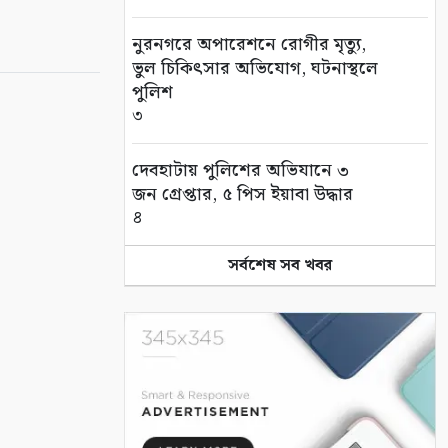
নুরনগরে অপারেশনে রোগীর মৃত্যু,
ভুল চিকিৎসার অভিযোগ, ঘটনাস্থলে
পুলিশ
৩
দেবহাটায় পুলিশের অভিযানে ৩
জন গ্রেপ্তার, ৫ পিস ইয়াবা উদ্ধার
৪
সর্বশেষ সব খবর
জন্মের পর থেকেই জটিলতায় ভুগছে
শিশু রায়য়ান, পাশে দাঁড়ালেন
আলফা
৫
সুন্দরবন বন্ধ, তবু সুন্দরবনের স্বাদ
মিলছে আকাশনীলায়
৬