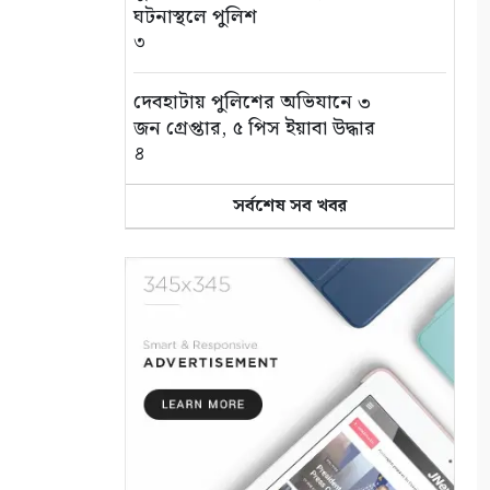
ঘটনাস্থলে পুলিশ
৩
দেবহাটায় পুলিশের অভিযানে ৩
জন গ্রেপ্তার, ৫ পিস ইয়াবা উদ্ধার
৪
সর্বশেষ সব খবর
জন্মের পর থেকেই জটিলতায় ভুগছে
শিশু রায়য়ান, পাশে দাঁড়ালেন
আলফা
৫
সুন্দরবন বন্ধ, তবু সুন্দরবনের স্বাদ
মিলছে আকাশনীলায়
৬
কপিলমুনিতে চারা গাছের বাজার
জমজমাট