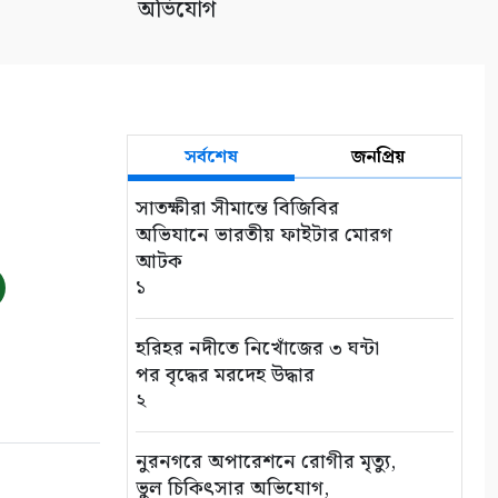
অভিযোগ
সর্বশেষ
জনপ্রিয়
সাতক্ষীরা সীমান্তে বিজিবির
অভিযানে ভারতীয় ফাইটার মোরগ
আটক
১
হরিহর নদীতে নিখোঁজের ৩ ঘন্টা
পর বৃদ্ধের মরদেহ উদ্ধার
২
নুরনগরে অপারেশনে রোগীর মৃত্যু,
ভুল চিকিৎসার অভিযোগ,