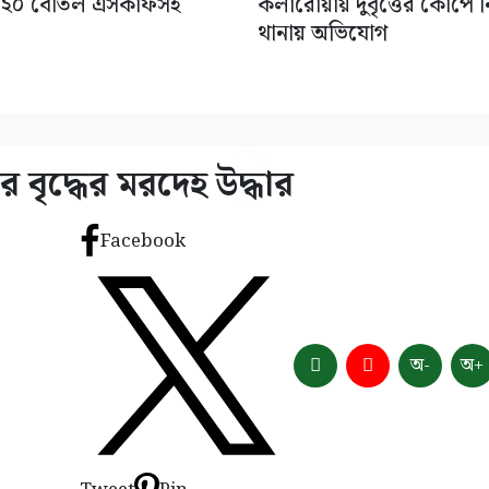
 ২০ বোতল এসকাফসহ
কলারোয়ায় দুর্বৃত্তের কোপে ন
থানায় অভিযোগ
 বৃদ্ধের মরদেহ উদ্ধার
Facebook
অ-
অ+