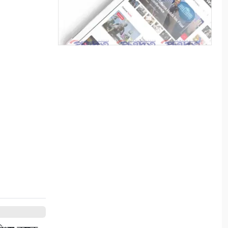
৭
সাতক্ষীরা একটি জেলা নয়, একটি
অসমাপ্ত গবেষণাগার
৮
সাংবাদিকতা: আমরা কোমন
সাংবাদিক চাই?
৯
পেশাজীবী দল সাতক্ষীরা জেলা
শাখা, আংশিক কমিটি অনুমোদন
১০