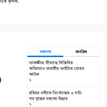
িঃস্ব কৃষক,
সর্বশেষ
জনপ্রিয়
সাতক্ষীরা সীমান্তে বিজিবির
অভিযানে ভারতীয় ফাইটার মোরগ
আটক
১
হরিহর নদীতে নিখোঁজের ৩ ঘন্টা
পর বৃদ্ধের মরদেহ উদ্ধার
২