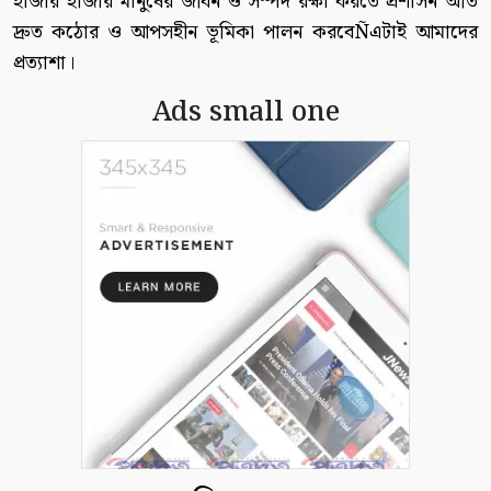
হাজার হাজার মানুষের জীবন ও সম্পদ রক্ষা করতে প্রশাসন অতি
দ্রুত কঠোর ও আপসহীন ভূমিকা পালন করবেÑএটাই আমাদের
প্রত্যাশা।
Ads small one