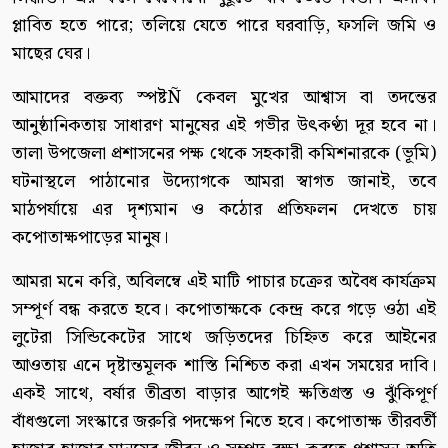
প্লাবিত হতে পারে; তলিয়ে যেতে পারে ঘরবাড়ি, ফসলি জমি ও
মাছের ঘের।
আমাদের বক্তব্য স্পষ্টÑ কেবল মুখের আশ্বাস বা তদন্তের
আনুষ্ঠানিকতায় সাধারণ মানুষের এই গভীর উৎকণ্ঠা দূর হবে না।
তালা উপজেলা প্রশাসনের পক্ষ থেকে সহকারী কমিশনারকে (ভূমি)
ঘটনাস্থলে পাঠানোর উদ্যোগকে আমরা স্বাগত জানাই, তবে
মাঠপর্যায়ে এর দৃশ্যমান ও কঠোর প্রতিফলন দেখতে চায়
কপোতাক্ষপাড়ের মানুষ।
আমরা মনে করি, অবিলম্বে এই মাটি পাচার চক্রের অবৈধ কার্যক্রম
সম্পূর্ণ বন্ধ করতে হবে। কপোতাক্ষকে কেন্দ্র করে গড়ে ওঠা এই
লুটেরা সিন্ডিকেটের সাথে জড়িতদের চিহ্নিত করে আইনের
আওতায় এনে দৃষ্টান্তমূলক শাস্তি নিশ্চিত করা এখন সময়ের দাবি।
একই সাথে, বর্ষার তীব্রতা বাড়ার আগেই ক্ষতিগ্রস্ত ও ঝুঁকিপূর্ণ
বাঁধগুলো সংস্কারে জরুরি পদক্ষেপ নিতে হবে। কপোতাক্ষ তীরবর্তী