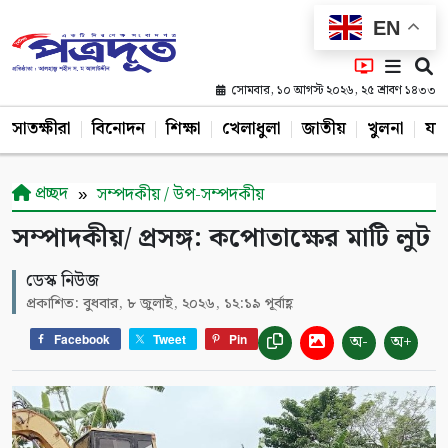
EN
সোমবার, ১০ আগস্ট ২০২৬, ২৫ শ্রাবণ ১৪৩৩
সাতক্ষীরা
বিনোদন
শিক্ষা
খেলাধুলা
জাতীয়
খুলনা
যশ
প্রচ্ছদ
সম্পদকীয় / উপ-সম্পদকীয়
সম্পাদকীয়/ প্রসঙ্গ: কপোতাক্ষের মাটি লুট
ডেস্ক নিউজ
প্রকাশিত: বুধবার, ৮ জুলাই, ২০২৬, ১২:১৯ পূর্বাহ্ণ
অ-
অ+
Facebook
Tweet
Pin