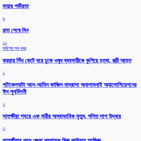
মায়ার গভীরতা
৯
রাত শেষে দিন
১০
সর্বশেষ সব খবর
কয়রায় সিঁধ কেটে ঘরে ঢুকে ওষুধ ব্যবসায়ীকে কুপিয়ে হত্যা, স্ত্রী আহত
১
পাটকেলঘাটা আল-আমিন ফাজিল মাদ্রাসা অ্যালামনাই অ্যাসোসিয়েশনের
ঈদ পুনর্মিলনী
২
সাতক্ষীরা শহরে এক নারীর অস্বাভাবিক মৃত্যু, গলিত লাশ উদ্ধার
৩
সাতক্ষীরার নতুন জেলা প্রশাসক মিজ কাউসার আজিজ