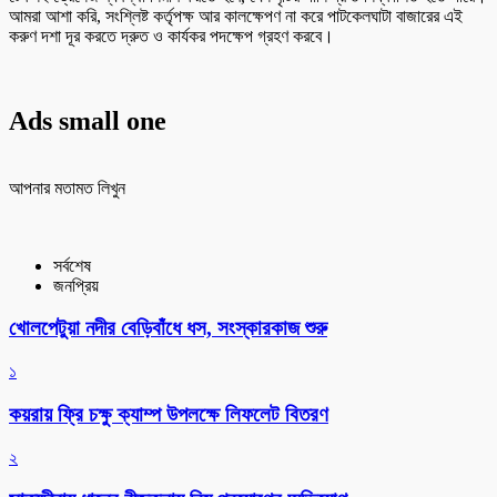
আমরা আশা করি, সংশ্লিষ্ট কর্তৃপক্ষ আর কালক্ষেপণ না করে পাটকেলঘাটা বাজারের এই
করুণ দশা দূর করতে দ্রুত ও কার্যকর পদক্ষেপ গ্রহণ করবে।
Ads small one
আপনার মতামত লিখুন
সর্বশেষ
জনপ্রিয়
খোলপেটুয়া নদীর বেড়িবাঁধে ধস, সংস্কারকাজ শুরু
১
কয়রায় ফ্রি চক্ষু ক্যাম্প উপলক্ষে লিফলেট বিতরণ
২