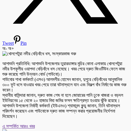
Tweet
Pin
অ-
অ+
আশাশুনি প্রতিনিধি: আশাশুনি উপজেলার তুয়ারডাঙ্গার মুচির কোনা এলাকায় খোলপেটুয়া
নদীর উপকূলীয় ওয়াপদা বেড়িবাঁধে ধস নেমেছে। খবর পেয়ে দ্রুত জিওটিউব ফেলে কাজ
শুরু করেছে পানি উন্নয়ন বোর্ড (পাউবো)।
পাউবোর শাখা কর্মকর্তা (এসও) আলমগীর হোসেন জানান, দুপুরে বেড়িবাঁধের আনুমানিক
৩০০ ফুট ধসে যাওয়ার খবর পেয়ে তারা ঘটনাস্থলে যান এবং বিকল্প বাঁধ নির্মাণের কাজ শুরু
করেন।
স্থানীয় বাসিন্দারা জানান, দ্রুত কাজ শেষ না হলে জোয়ারের পানি ঢুকে খাজরা ও বড়দল
ইউনিয়নের ১৫ থেকে ২০ হাজার বিঘা জমির ফসল ক্ষতিগ্রস্ত হওয়ার ঝুঁকি রয়েছে।
আশাশুনি উপজেলা নির্বাহী কর্মকর্তা (ইউএনও) শ্যামানন্দ কুন্ডু জানান, তিনি ঘটনাস্থল
পরিদর্শন করেছেন এবং পাউবোকে দ্রুত কাজ সম্পন্ন করার প্রয়োজনীয় নির্দেশনা
দিয়েছেন।
এ সম্পর্কিত আরও খবর