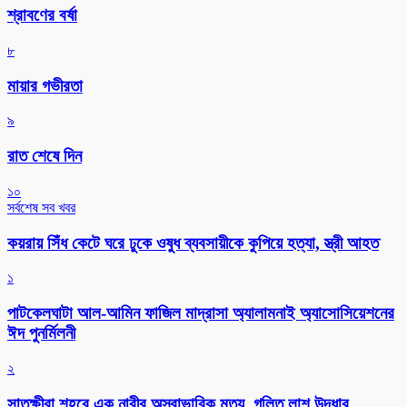
শ্রাবণের বর্ষা
৮
মায়ার গভীরতা
৯
রাত শেষে দিন
১০
সর্বশেষ সব খবর
কয়রায় সিঁধ কেটে ঘরে ঢুকে ওষুধ ব্যবসায়ীকে কুপিয়ে হত্যা, স্ত্রী আহত
১
পাটকেলঘাটা আল-আমিন ফাজিল মাদ্রাসা অ্যালামনাই অ্যাসোসিয়েশনের
ঈদ পুনর্মিলনী
২
সাতক্ষীরা শহরে এক নারীর অস্বাভাবিক মৃত্যু, গলিত লাশ উদ্ধার