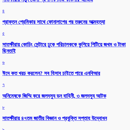
৪
প্রাক্তন প্রেমিকার সাথে ফোনালাপের পর তরুনের আত্মহত্যা
৫
সাতক্ষীরায় কোচিং সেন্টারে ঢুকে পরিচালককে কুপিয়ে পিটিয়ে জখম ও টাকা
ছিনতাই
৬
ঈদে কত খরচ করলেন? সব হিসাব চাইতে পারে এনবিআর
৭
অনিমেষকে জিম্মি করে জলদস্যু ডন বাহিনী, ৩ জলদস্যু আটক
৮
সাতক্ষীরায় ৪৭তম জাতীয় বিজ্ঞান ও প্রযুক্তি সপ্তাহ উদ্বোধন
৯