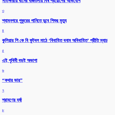
সাতক্ষীরায় ধানের বীজতলায় বিষ প্রয়োগের অভিযোগ
৩
শ্যামনগরে পুকুরের পানিতে ডুবে শিশুর মৃত্যু
৪
কুলিয়ার পি কে বি ফুটবল মাঠে ‘বিবাহিত বনাম অবিবাহিত’ প্রীতি ম্যাচ
৫
এই পৃথিবী বড়ই অভাগা
৬
“কথার ভার”
৭
শ্রাবণের বর্ষা
৮