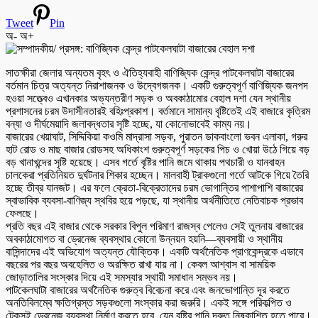
Tweet
Pin
অ-
অ+
সাতক্ষীরা জেলার অন্যতম বৃহৎ ও ঐতিহ্যবাহী বাণিজ্যিক কেন্দ্র পাটকেলঘাটা বাজারের
বর্তমান চিত্র অত্যন্ত নিরাশাজনক ও উদ্বেগজনক। একটি গুরুত্বপূর্ণ বাণিজ্যিক জনপদ
হওয়া সত্ত্বেও এখানকার অভ্যন্তরীণ সড়ক ও অবকাঠামোর বেহাল দশা যেন স্থানীয়
প্রশাসনের চরম উদাসীনতারই বহিঃপ্রকাশ। বর্তমানে সামান্য বৃষ্টিতেই এই বাজারে কৃত্রিম
বন্যা ও দীর্ঘমেয়াদি জলাবদ্ধতার সৃষ্টি হচ্ছে, যা কোনোভাবেই কাম্য নয়।
বাজারের খেয়াঘাট, সিদ্দিকিয়া কওমি মাদ্রাসা সড়ক, পুরাতন ডাকবাংলো ভবন এলাকা, গরুর
হাট রোড ও মাছ বাজার রোডসহ অধিকাংশ গুরুত্বপূর্ণ সড়কের পিচ ও খোয়া উঠে গিয়ে বড়
বড় খানাখন্দের সৃষ্টি হয়েছে। এসব গর্তে বৃষ্টির পানি জমে থাকায় পথচারী ও যানবাহন
চালকেরা প্রতিনিয়ত দুর্ঘটনার শিকার হচ্ছেন। মালবাহী ট্রাকগুলো গর্তে আটকে গিয়ে তৈরি
হচ্ছে তীব্র যানজট। এর ফলে ক্রেতা-বিক্রেতাদের চরম ভোগান্তির পাশাপাশি বাজারের
স্বাভাবিক ব্যবসা-বাণিজ্য স্থবির হয়ে পড়ছে, যা স্থানীয় অর্থনীতিতে নেতিবাচক প্রভাব
ফেলছে।
প্রতি বছর এই বাজার থেকে সরকার বিপুল পরিমাণ রাজস্ব পেলেও সেই তুলনায় বাজারের
অবকাঠামোগত বা ড্রেনেজ ব্যবস্থার কোনো উন্নয়ন হয়নি—ব্যবসায়ী ও স্থানীয়
বাসিন্দাদের এই অভিযোগ অত্যন্ত যৌক্তিক। একটি অর্থনৈতিক প্রাণকেন্দ্রকে এভাবে
বছরের পর বছর অবহেলিত ও অরক্ষিত রাখা যায় না। কেবল আশ্বাস বা সাময়িক
জোড়াতালির সংস্কার দিয়ে এই সমস্যার স্থায়ী সমাধান সম্ভব নয়।
পাটকেলঘাটা বাজারের অর্থনৈতিক গুরুত্ব বিবেচনা করে এবং জনভোগান্তি দূর করতে
অনতিবিলম্বে ক্ষতিগ্রস্ত সড়কগুলো সংস্কার করা জরুরি। একই সঙ্গে পরিকল্পিত ও
টেকসই ড্রেনেজ ব্যবস্থা নির্মাণ করতে হবে, যেন বৃষ্টির পানি দ্রুত নিষ্কাশিত হতে পারে।