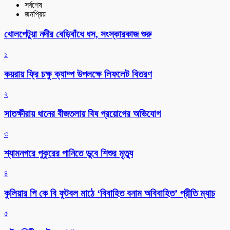
সর্বশেষ
জনপ্রিয়
খোলপেটুয়া নদীর বেড়িবাঁধে ধস, সংস্কারকাজ শুরু
১
কয়রায় ফ্রি চক্ষু ক্যাম্প উপলক্ষে লিফলেট বিতরণ
২
সাতক্ষীরায় ধানের বীজতলায় বিষ প্রয়োগের অভিযোগ
৩
শ্যামনগরে পুকুরের পানিতে ডুবে শিশুর মৃত্যু
৪
কুলিয়ার পি কে বি ফুটবল মাঠে ‘বিবাহিত বনাম অবিবাহিত’ প্রীতি ম্যাচ
৫