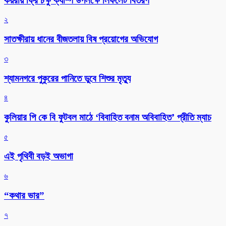
কয়রায় ফ্রি চক্ষু ক্যাম্প উপলক্ষে লিফলেট বিতরণ
২
সাতক্ষীরায় ধানের বীজতলায় বিষ প্রয়োগের অভিযোগ
৩
শ্যামনগরে পুকুরের পানিতে ডুবে শিশুর মৃত্যু
৪
কুলিয়ার পি কে বি ফুটবল মাঠে ‘বিবাহিত বনাম অবিবাহিত’ প্রীতি ম্যাচ
৫
এই পৃথিবী বড়ই অভাগা
৬
“কথার ভার”
৭