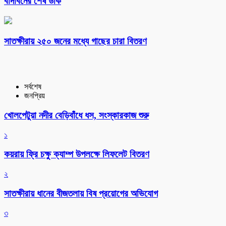
বাদাবনের শেষ ডাক
সাতক্ষীরায় ২৫০ জনের মধ্যে গাছের চারা বিতরণ
সর্বশেষ
জনপ্রিয়
খোলপেটুয়া নদীর বেড়িবাঁধে ধস, সংস্কারকাজ শুরু
১
কয়রায় ফ্রি চক্ষু ক্যাম্প উপলক্ষে লিফলেট বিতরণ
২
সাতক্ষীরায় ধানের বীজতলায় বিষ প্রয়োগের অভিযোগ
৩