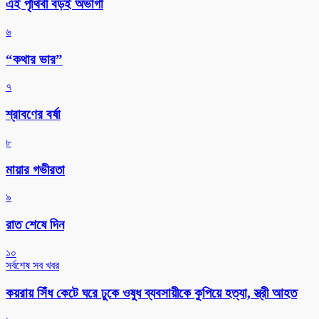
এই পৃথিবী বড়ই অভাগা
৬
“কথার ভার”
৭
শ্রাবণের বর্ষা
৮
মায়ার গভীরতা
৯
রাত শেষে দিন
১০
সর্বশেষ সব খবর
কয়রায় সিঁধ কেটে ঘরে ঢুকে ওষুধ ব্যবসায়ীকে কুপিয়ে হত্যা, স্ত্রী আহত