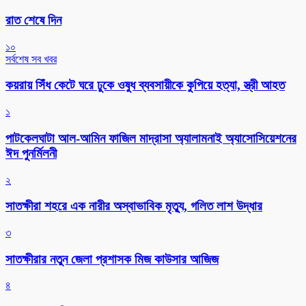
রাত শেষে দিন
১০
সর্বশেষ সব খবর
কয়রায় সিঁধ কেটে ঘরে ঢুকে ওষুধ ব্যবসায়ীকে কুপিয়ে হত্যা, স্ত্রী আহত
১
পাটকেলঘাটা আল-আমিন ফাজিল মাদ্রাসা অ্যালামনাই অ্যাসোসিয়েশনের
ঈদ পুনর্মিলনী
২
সাতক্ষীরা শহরে এক নারীর অস্বাভাবিক মৃত্যু, গলিত লাশ উদ্ধার
৩
সাতক্ষীরার নতুন জেলা প্রশাসক মিজ কাউসার আজিজ
৪