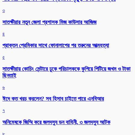
৩
সাতক্ষীরার নতুন জেলা প্রশাসক মিজ কাউসার আজিজ
৪
প্রাক্তন প্রেমিকার সাথে ফোনালাপের পর তরুনের আত্মহত্যা
৫
সাতক্ষীরায় কোচিং সেন্টারে ঢুকে পরিচালককে কুপিয়ে পিটিয়ে জখম ও টাকা
ছিনতাই
৬
ঈদে কত খরচ করলেন? সব হিসাব চাইতে পারে এনবিআর
৭
অনিমেষকে জিম্মি করে জলদস্যু ডন বাহিনী, ৩ জলদস্যু আটক
৮