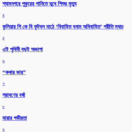
শ্যামনগরে পুকুরের পানিতে ডুবে শিশুর মৃত্যু
৪
কুলিয়ার পি কে বি ফুটবল মাঠে ‘বিবাহিত বনাম অবিবাহিত’ প্রীতি ম্যাচ
৫
এই পৃথিবী বড়ই অভাগা
৬
“কথার ভার”
৭
শ্রাবণের বর্ষা
৮
মায়ার গভীরতা
৯