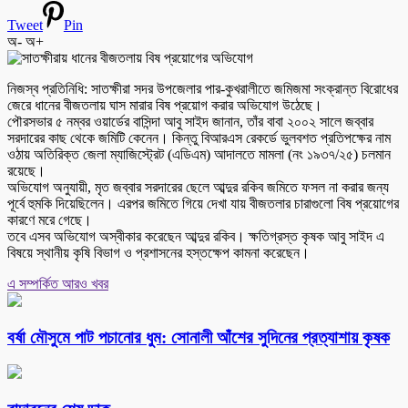
Tweet
Pin
অ-
অ+
নিজস্ব প্রতিনিধি: সাতক্ষীরা সদর উপজেলার পার-কুখরালীতে জমিজমা সংক্রান্ত বিরোধের
জেরে ধানের বীজতলায় ঘাস মারার বিষ প্রয়োগ করার অভিযোগ উঠেছে।
পৌরসভার ৫ নম্বর ওয়ার্ডের বাসিন্দা আবু সাইদ জানান, তাঁর বাবা ২০০২ সালে জব্বার
সরদারের কাছ থেকে জমিটি কেনেন। কিন্তু বিআরএস রেকর্ডে ভুলবশত প্রতিপক্ষের নাম
ওঠায় অতিরিক্ত জেলা ম্যাজিস্ট্রেট (এডিএম) আদালতে মামলা (নং ১৯৩৭/২৫) চলমান
রয়েছে।
অভিযোগ অনুযায়ী, মৃত জব্বার সরদারের ছেলে আব্দুর রকিব জমিতে ফসল না করার জন্য
পূর্বে হুমকি দিয়েছিলেন। এরপর জমিতে গিয়ে দেখা যায় বীজতলার চারাগুলো বিষ প্রয়োগের
কারণে মরে গেছে।
তবে এসব অভিযোগ অস্বীকার করেছেন আব্দুর রকিব। ক্ষতিগ্রস্ত কৃষক আবু সাইদ এ
বিষয়ে স্থানীয় কৃষি বিভাগ ও প্রশাসনের হস্তক্ষেপ কামনা করেছেন।
এ সম্পর্কিত আরও খবর
বর্ষা মৌসুমে পাট পচানোর ধুম: সোনালী আঁশের সুদিনের প্রত্যাশায় কৃষক