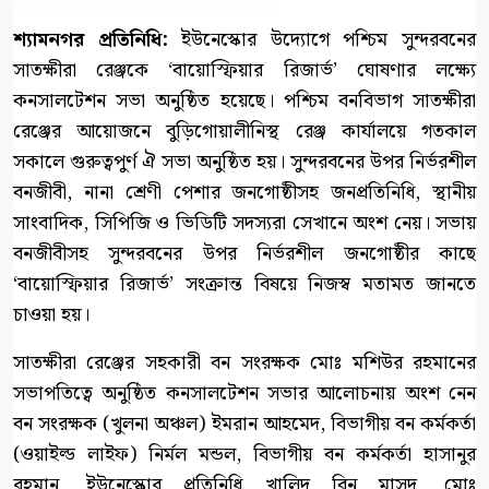
শ্যামনগর প্রতিনিধি:
ইউনেস্কোর উদ্যোগে পশ্চিম সুন্দরবনের
সাতক্ষীরা রেঞ্জকে ‘বায়োস্ফিয়ার রিজার্ভ’ ঘোষণার লক্ষ্যে
কনসালটেশন সভা অনুষ্ঠিত হয়েছে। পশ্চিম বনবিভাগ সাতক্ষীরা
রেঞ্জের আয়োজনে বুড়িগোয়ালীনিস্থ রেঞ্জ কার্যালয়ে গতকাল
সকালে গুরুত্বপুর্ণ ঐ সভা অনুষ্ঠিত হয়। সুন্দরবনের উপর নির্ভরশীল
বনজীবী, নানা শ্রেণী পেশার জনগোষ্ঠীসহ জনপ্রতিনিধি, স্থানীয়
সাংবাদিক, সিপিজি ও ভিডিটি সদস্যরা সেখানে অংশ নেয়। সভায়
বনজীবীসহ সুন্দরবনের উপর নির্ভরশীল জনগোষ্ঠীর কাছে
‘বায়োস্ফিয়ার রিজার্ভ’ সংক্রান্ত বিষয়ে নিজস্ব মতামত জানতে
চাওয়া হয়।
সাতক্ষীরা রেঞ্জের সহকারী বন সংরক্ষক মোঃ মশিউর রহমানের
সভাপতিত্বে অনুষ্ঠিত কনসালটেশন সভার আলোচনায় অংশ নেন
বন সংরক্ষক (খুলনা অঞ্চল) ইমরান আহমেদ, বিভাগীয় বন কর্মকর্তা
(ওয়াইল্ড লাইফ) নির্মল মন্ডল, বিভাগীয় বন কর্মকর্তা হাসানুর
রহমান, ইউনেস্কোর প্রতিনিধি খালিদ বিন মাসুদ, মোঃ