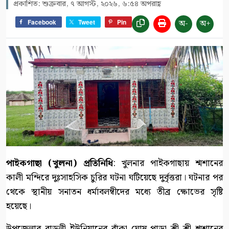
প্রকাশিত: শুক্রবার, ৭ আগস্ট, ২০২৬, ৬:৫৪ অপরাহ্ণ
অ-
অ+
Facebook
Tweet
Pin
পাইকগাছা (খুলনা) প্রতিনিধি
: খুলনার পাইকগাছায় শ্মশানের
কালী মন্দিরে দুঃসাহসিক চুরির ঘটনা ঘটিয়েছে দুর্বৃত্তরা। ঘটনার পর
থেকে স্থানীয় সনাতন ধর্মাবলম্বীদের মধ্যে তীব্র ক্ষোভের সৃষ্টি
হয়েছে।
উপজেলার রাড়ুলী ইউনিয়ানের বাঁকা ঘোষ পাড়া শ্রী শ্রী শ্মশানের