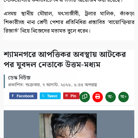
স্টেকহোল্ডার কনসালটেশন এ সভার আয়োজন করা হয়েছে।
এসময় স্থানীয় মৌয়াল, মৎস্যজীবী, ট্রলার মালিক, কাঁকড়া
শিকারীসহ নানা শ্রেণী পেশার প্রতিনিধিরা প্রস্তাবিত ‘বায়োস্ফিয়ার
রিজার্ভ’ নিয়ে নিজেদের মতামত তুলে ধরেন।
শ্যামনগরে আপত্তিকর অবস্থায় আটকের
পর যুবদল নেতাকে উত্তম-মধ্যম
ডেস্ক নিউজ
প্রকাশিত: শুক্রবার, ৭ আগস্ট, ২০২৬, ৬:৪৫ অপরাহ্ণ
অ-
অ+
Facebook
Tweet
Pin