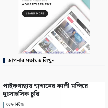
আপনার মতামত লিখুন
পাইকগাছায় শ্মশানের কালী মন্দিরে
দুঃসাহসিক চুরি
ডেস্ক নিউজ