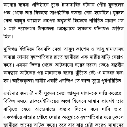
অন্যের ব্যবসা প্রতিষ্ঠানে ঢুকে চাঁদাদাবির ঘটনায় পৌর যুবদলের
পক্ষ থেকে তার বিরুদ্ধে সাংগঠনিক ব্যবস্থা নেয়া হয়েছিল। যুবদল
নেতা আঙ্গুর-কল্লোল গ্রুপের অনুসারী হিসেবে পরিচিত মান্নান গত
২ মার্চ শ্যামনগর উপজেলা প্রেসক্লাবে হামলার ঘটনায়ও জড়িত
ছিল।
মুন্সিগঞ্জ ইউনিয়ন বিএনপি নেতা আবুল কাশেম ও আবু হামজাসহ
অন্যরা জানায় বৃহস্পতিবার রাতে স্থানীয়রা এক নারীর বাড়ি ঘেরাও
করে। এসময় ভিতর থেকে আটকানো ঘরের দরজা ভেঙে বস্ত্রহীন
অবস্থায় আটকের পর মান্নানকে ঘরের খুঁটিতে বেঁেধ মারধর করা
হয়। আটককৃতরা নামীয় একটি এনজিও’তে কাজ সুত্রে পুর্বপরিচিত।
এঘটনার জন্য ঐ নারী যুবদল নেতা আব্দুল মান্নানকে দায়ি করেছে।
বিভিন্ন সময়ে ব্লাকমেইলিংয়ের অংশ হিসেবে মান্নান প্রায়শই তার
বাড়িতে যেয়ে আজেবাজে প্রস্তাব দিতেন বলে দাবি তার।
একপর্যায়ে বাজার পৌছে দেয়ার অজুহাতে বৃহস্পতিবার ঘরে ঢুকলে
স্থানীয়রা তাদের আটক করে। তবে বার বার চেষ্টা করেও মান্নানের