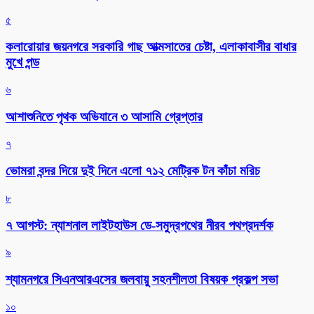
৫
কলারোয়ার জয়নগরে সরকারি গাছ আত্মসাতের চেষ্টা, এলাকাবাসীর বাধার
মুখে পন্ড
৬
আশাশুনিতে পৃথক অভিযানে ৩ আসামি গ্রেপ্তার
৭
ভোমরা বন্দর দিয়ে দুই দিনে এলো ৭১২ মেট্রিক টন কাঁচা মরিচ
৮
৭ আগস্ট: ন্যাশনাল লাইটহাউস ডে-সমুদ্রপথের নীরব পথপ্রদর্শক
৯
শ্যামনগরে সিএনআরএসের জলবায়ু সহনশীলতা বিষয়ক প্রকল্প সভা
১০