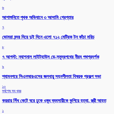
৬
আশাশুনিতে পৃথক অভিযানে ৩ আসামি গ্রেপ্তার
৭
ভোমরা বন্দর দিয়ে দুই দিনে এলো ৭১২ মেট্রিক টন কাঁচা মরিচ
৮
৭ আগস্ট: ন্যাশনাল লাইটহাউস ডে-সমুদ্রপথের নীরব পথপ্রদর্শক
৯
শ্যামনগরে সিএনআরএসের জলবায়ু সহনশীলতা বিষয়ক প্রকল্প সভা
১০
সর্বশেষ সব খবর
কয়রায় সিঁধ কেটে ঘরে ঢুকে ওষুধ ব্যবসায়ীকে কুপিয়ে হত্যা, স্ত্রী আহত
১