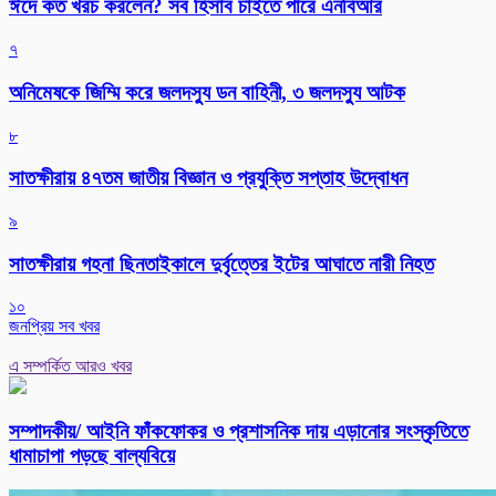
ঈদে কত খরচ করলেন? সব হিসাব চাইতে পারে এনবিআর
৭
অনিমেষকে জিম্মি করে জলদস্যু ডন বাহিনী, ৩ জলদস্যু আটক
৮
সাতক্ষীরায় ৪৭তম জাতীয় বিজ্ঞান ও প্রযুক্তি সপ্তাহ উদ্বোধন
৯
সাতক্ষীরায় গহনা ছিনতাইকালে দুর্বৃত্তের ইটের আঘাতে নারী নিহত
১০
জনপ্রিয় সব খবর
এ সম্পর্কিত আরও খবর
সম্পাদকীয়/ আইনি ফাঁকফোকর ও প্রশাসনিক দায় এড়ানোর সংস্কৃতিতে
ধামাচাপা পড়ছে বাল্যবিয়ে