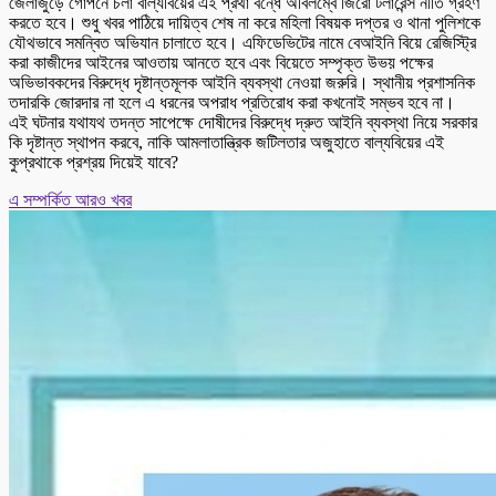
জেলাজুড়ে গোপনে চলা বাল্যবিয়ের এই প্রথা বন্ধে অবিলম্বে জিরো টলারেন্স নীতি গ্রহণ
করতে হবে। শুধু খবর পাঠিয়ে দায়িত্ব শেষ না করে মহিলা বিষয়ক দপ্তর ও থানা পুলিশকে
যৌথভাবে সমন্বিত অভিযান চালাতে হবে। এফিডেভিটের নামে বেআইনি বিয়ে রেজিস্ট্রি
করা কাজীদের আইনের আওতায় আনতে হবে এবং বিয়েতে সম্পৃক্ত উভয় পক্ষের
অভিভাবকদের বিরুদ্ধে দৃষ্টান্তমূলক আইনি ব্যবস্থা নেওয়া জরুরি। স্থানীয় প্রশাসনিক
তদারকি জোরদার না হলে এ ধরনের অপরাধ প্রতিরোধ করা কখনোই সম্ভব হবে না।
এই ঘটনার যথাযথ তদন্ত সাপেক্ষে দোষীদের বিরুদ্ধে দ্রুত আইনি ব্যবস্থা নিয়ে সরকার
কি দৃষ্টান্ত স্থাপন করবে, নাকি আমলাতান্ত্রিক জটিলতার অজুহাতে বাল্যবিয়ের এই
কুপ্রথাকে প্রশ্রয় দিয়েই যাবে?
এ সম্পর্কিত আরও খবর