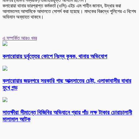
মামলার (মামলা নম্বর-৮) এজাহারভুক্ত আসামি ছিলেন।
কলারোয়া থানার ভারপ্রাপ্ত কর্মকর্তা (ওসি) এইচ এম শাহীন জানান, উদ্ধার করা
আলামতসহ আসামিকে আদালতে সোপর্দ করা হয়েছে। মাদকের বিরুদ্ধে পুলিশের এ বিশেষ
অভিযান অব্যাহত থাকবে।
এ সম্পর্কিত আরও খবর
কলারোয়ায় দুর্বৃত্তের কোপে নিঃস্ব কৃষক, থানায় অভিযোগ
কলারোয়ার জয়নগরে সরকারি গাছ আত্মসাতের চেষ্টা, এলাকাবাসীর বাধার
মুখে পন্ড
সাতক্ষীরা সীমান্তে বিজিবির অভিযানে প্রায় পাঁচ লক্ষ টাকার চোরাচালানী
মালামাল আটক