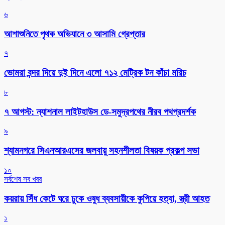
৬
আশাশুনিতে পৃথক অভিযানে ৩ আসামি গ্রেপ্তার
৭
ভোমরা বন্দর দিয়ে দুই দিনে এলো ৭১২ মেট্রিক টন কাঁচা মরিচ
৮
৭ আগস্ট: ন্যাশনাল লাইটহাউস ডে-সমুদ্রপথের নীরব পথপ্রদর্শক
৯
শ্যামনগরে সিএনআরএসের জলবায়ু সহনশীলতা বিষয়ক প্রকল্প সভা
১০
সর্বশেষ সব খবর
কয়রায় সিঁধ কেটে ঘরে ঢুকে ওষুধ ব্যবসায়ীকে কুপিয়ে হত্যা, স্ত্রী আহত
১