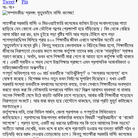
Tweet
Pin
অ-
অ+
সাতক্ষীরা সরকারি নার্সিং ও মিডওয়াইফারি কলেজের বর্তমান চিত্র সংবাদপত্রের পাতা
ছাড়িয়ে যেন কোনো এক ভৌতিক গল্পের প্রেক্ষাপট হয়ে দাঁড়িয়েছে। বিম থেকে বেরিয়ে
আসা মরিচা ধরা রড, ছাদ চুইয়ে পড়া বৃষ্টির পানি আর পড়ার টেবিলে খসে পড়া
পলেস্তারাÑসব মিলিয়ে প্রায় ৪০০ শিক্ষার্থীর জীবন এখানে আক্ষরিক অর্থেই এক
‘মৃত্যুফাঁদে’র মধ্যে বন্দি। কিন্তু সবচেয়ে বেদনাদায়ক ও বিচিত্র বিষয় হলো, শিক্ষার্থীদের
জীবনের নিরাপত্তা দেওয়ার বদলে কলেজ কর্তৃপক্ষ তাদের কাছ থেকে ‘দায়মুক্তি’ স্বাক্ষর
গ্রহণ করেছে। অর্থাৎ, ভবন ধসে শিক্ষার্থী মারা গেলে বা আহত হলে কর্তৃপক্ষ দায়ী থাকবে
না। একটি স্বাধীন ও সভ্য দেশে উচ্চশিক্ষার প্রাঙ্গণে এমন প্রশাসনিক অমানবিকতা ও
দায়িত্বজ্ঞানহীনতা অকল্পনীয়।
গণপূর্ত অধিদপ্তর গত ৩০ মার্চ ভবনটিকে ‘অতিঝুঁকিপূর্ণ’ ও ‘সংস্কার অযোগ্য’ বলে
ঘোষণা করেছে। বিশেষজ্ঞ দলও নতুন ভবন নির্মাণের সুপারিশ দিয়েছেন। যখন একটি
সরকারি সংস্থা ভবনটিকে বসবাসের অযোগ্য বলছে, তখন সেখানে শিক্ষার্থীদের অবস্থান
করতে বাধ্য করা কি ফৌজদারি অপরাধের শামিল নয়? বিকল্প আবাসন ব্যবস্থা না থাকায়
অনেক শিক্ষার্থী মেসে উঠে বাড়তি আর্থিক চাপে পড়েছেন, আবার নারী শিক্ষার্থীরা পড়েছেন
নিরাপত্তা সংকটে। আর যারা বাধ্য হয়ে হোস্টেলে থাকছেন, তারা প্রতি মুহূর্ত কাটাচ্ছেন
মরণাতঙ্কে।
কর্তৃপক্ষের দাবি, তারা সিভিল সার্জন, জেলা প্রশাসক ও গণপূর্তকে লিখিতভাবে
জানিয়েছেন। প্রশাসনের উচ্চপদস্থ কর্মকর্তারা বলছেন বিষয়টি ‘প্রক্রিয়াধীন’ বা ‘বাজেট
সাপেক্ষে’। প্রশ্ন হলো, একটি বড় ধরনের দুর্ঘটনার পর কি তবে আমাদের টনক নড়বে?
অতীতে আমরা দেখেছি, ভবন ধসে বা ছাদ খসে প্রাণহানি হওয়ার পর তদন্ত কমিটি গঠন ও
তড়িঘড়ি করে বরাদ্দ দেওয়ার তোড়জোড় চলে। কিন্তু সাতক্ষীরা সরকারি নার্সিং কলেজের