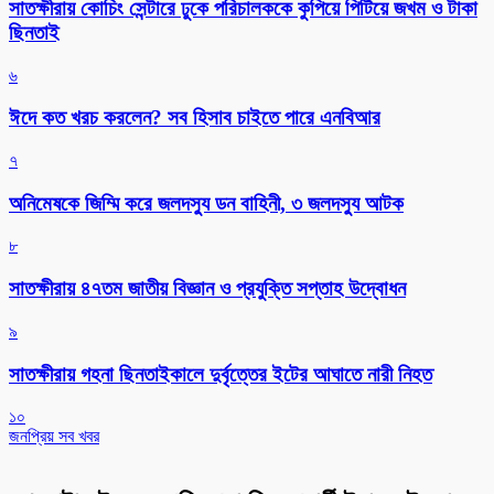
সাতক্ষীরায় কোচিং সেন্টারে ঢুকে পরিচালককে কুপিয়ে পিটিয়ে জখম ও টাকা
ছিনতাই
৬
ঈদে কত খরচ করলেন? সব হিসাব চাইতে পারে এনবিআর
৭
অনিমেষকে জিম্মি করে জলদস্যু ডন বাহিনী, ৩ জলদস্যু আটক
৮
সাতক্ষীরায় ৪৭তম জাতীয় বিজ্ঞান ও প্রযুক্তি সপ্তাহ উদ্বোধন
৯
সাতক্ষীরায় গহনা ছিনতাইকালে দুর্বৃত্তের ইটের আঘাতে নারী নিহত
১০
জনপ্রিয় সব খবর