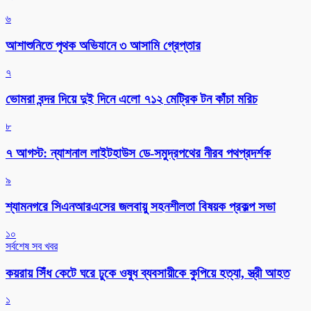
৬
আশাশুনিতে পৃথক অভিযানে ৩ আসামি গ্রেপ্তার
৭
ভোমরা বন্দর দিয়ে দুই দিনে এলো ৭১২ মেট্রিক টন কাঁচা মরিচ
৮
৭ আগস্ট: ন্যাশনাল লাইটহাউস ডে-সমুদ্রপথের নীরব পথপ্রদর্শক
৯
শ্যামনগরে সিএনআরএসের জলবায়ু সহনশীলতা বিষয়ক প্রকল্প সভা
১০
সর্বশেষ সব খবর
কয়রায় সিঁধ কেটে ঘরে ঢুকে ওষুধ ব্যবসায়ীকে কুপিয়ে হত্যা, স্ত্রী আহত
১