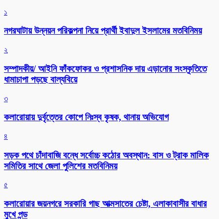
১
নগরঘাটায় উন্নয়ন পরিকল্পনা নিয়ে প্রার্থী ইবাদুল ইসলামের মতবিনিময়
২
সম্পাদকীয়/ আইনি ফাঁকফোকর ও প্রশাসনিক দায় এড়ানোর সংস্কৃতিতে
ধামাচাপা পড়ছে বাল্যবিয়ে
৩
কলারোয়ায় দুর্বৃত্তের কোপে নিঃস্ব কৃষক, থানায় অভিযোগ
৪
সড়ক পথে চাঁদাবাজি বন্ধে সর্বোচ্চ কঠোর অবস্থান: বাস ও ট্রাক মালিক
সমিতির সাথে জেলা পুলিশের মতবিনিময়
৫
কলারোয়ার জয়নগরে সরকারি গাছ আত্মসাতের চেষ্টা, এলাকাবাসীর বাধার
মুখে পন্ড