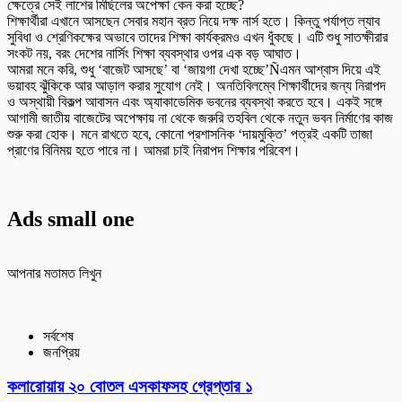
ক্ষেত্রে সেই লাশের মিছিলের অপেক্ষা কেন করা হচ্ছে?
শিক্ষার্থীরা এখানে আসছেন সেবার মহান ব্রত নিয়ে দক্ষ নার্স হতে। কিন্তু পর্যাপ্ত ল্যাব
সুবিধা ও শ্রেণিকক্ষের অভাবে তাদের শিক্ষা কার্যক্রমও এখন ধুঁকছে। এটি শুধু সাতক্ষীরার
সংকট নয়, বরং দেশের নার্সিং শিক্ষা ব্যবস্থার ওপর এক বড় আঘাত।
আমরা মনে করি, শুধু ‘বাজেট আসছে’ বা ‘জায়গা দেখা হচ্ছে’Ñএমন আশ্বাস দিয়ে এই
ভয়াবহ ঝুঁকিকে আর আড়াল করার সুযোগ নেই। অনতিবিলম্বে শিক্ষার্থীদের জন্য নিরাপদ
ও অস্থায়ী বিকল্প আবাসন এবং অ্যাকাডেমিক ভবনের ব্যবস্থা করতে হবে। একই সঙ্গে
আগামী জাতীয় বাজেটের অপেক্ষায় না থেকে জরুরি তহবিল থেকে নতুন ভবন নির্মাণের কাজ
শুরু করা হোক। মনে রাখতে হবে, কোনো প্রশাসনিক ‘দায়মুক্তি’ পত্রই একটি তাজা
প্রাণের বিনিময় হতে পারে না। আমরা চাই নিরাপদ শিক্ষার পরিবেশ।
Ads small one
আপনার মতামত লিখুন
সর্বশেষ
জনপ্রিয়
কলারোয়ায় ২০ বোতল এসকাফসহ গ্রেপ্তার ১