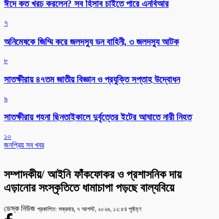
ঈদে কত খরচ করলেন? সব হিসাব চাইতে পারে এনবিআর
৭
অনিমেষকে জিম্মি করে জলদস্যু ডন বাহিনী, ৩ জলদস্যু আটক
৮
সাতক্ষীরায় ৪৭তম জাতীয় বিজ্ঞান ও প্রযুক্তি সপ্তাহ উদ্বোধন
৯
সাতক্ষীরায় গহনা ছিনতাইকালে দুর্বৃত্তের ইটের আঘাতে নারী নিহত
১০
জনপ্রিয় সব খবর
সম্পাদকীয়/ আইনি ফাঁকফোকর ও প্রশাসনিক দায়
এড়ানোর সংস্কৃতিতে ধামাচাপা পড়ছে বাল্যবিয়ে
ডেস্ক নিউজ
প্রকাশিত: শুক্রবার, ৭ আগস্ট, ২০২৬, ১২:৫৪ পূর্বাহ্ণ