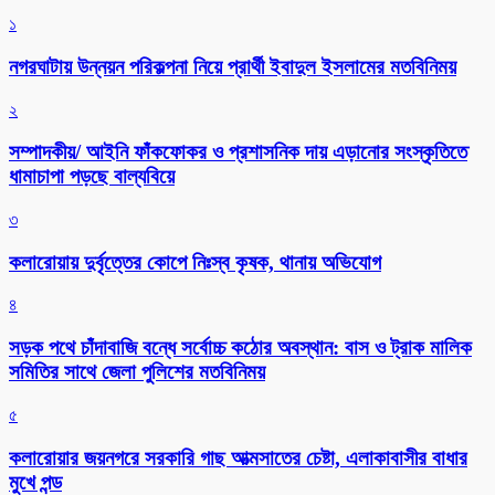
১
নগরঘাটায় উন্নয়ন পরিকল্পনা নিয়ে প্রার্থী ইবাদুল ইসলামের মতবিনিময়
২
সম্পাদকীয়/ আইনি ফাঁকফোকর ও প্রশাসনিক দায় এড়ানোর সংস্কৃতিতে
ধামাচাপা পড়ছে বাল্যবিয়ে
৩
কলারোয়ায় দুর্বৃত্তের কোপে নিঃস্ব কৃষক, থানায় অভিযোগ
৪
সড়ক পথে চাঁদাবাজি বন্ধে সর্বোচ্চ কঠোর অবস্থান: বাস ও ট্রাক মালিক
সমিতির সাথে জেলা পুলিশের মতবিনিময়
৫
কলারোয়ার জয়নগরে সরকারি গাছ আত্মসাতের চেষ্টা, এলাকাবাসীর বাধার
মুখে পন্ড