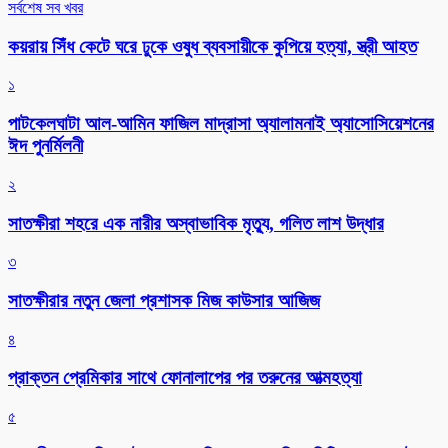
সর্বশেষ সব খবর
কয়রায় সিঁধ কেটে ঘরে ঢুকে ওষুধ ব্যবসায়ীকে কুপিয়ে হত্যা, স্ত্রী আহত
১
পাটকেলঘাটা আল-আমিন ফাজিল মাদ্রাসা অ্যালামনাই অ্যাসোসিয়েশনের
ঈদ পুনর্মিলনী
২
সাতক্ষীরা শহরে এক নারীর অস্বাভাবিক মৃত্যু, গলিত লাশ উদ্ধার
৩
সাতক্ষীরার নতুন জেলা প্রশাসক মিজ কাউসার আজিজ
৪
প্রাক্তন প্রেমিকার সাথে ফোনালাপের পর তরুনের আত্মহত্যা
৫