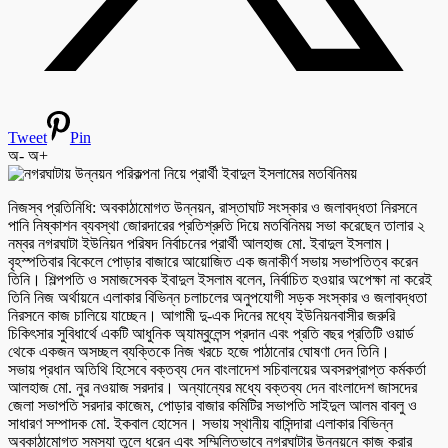
Tweet
Pin
অ-
অ+
নিজস্ব প্রতিনিধি: অবকাঠামোগত উন্নয়ন, রাস্তাঘাট সংস্কার ও জলাবদ্ধতা নিরসনে
পানি নিষ্কাশন ব্যবস্থা জোরদারের প্রতিশ্রুতি দিয়ে মতবিনিময় সভা করেছেন তালার ২
নম্বর নগরঘাটা ইউনিয়ন পরিষদ নির্বাচনের প্রার্থী আলহাজ মো. ইবাদুল ইসলাম।
বৃহস্পতিবার বিকেলে পোড়ার বাজারে আয়োজিত এক জনাকীর্ণ সভায় সভাপতিত্ব করেন
তিনি। শিল্পপতি ও সমাজসেবক ইবাদুল ইসলাম বলেন, নির্বাচিত হওয়ার অপেক্ষা না করেই
তিনি নিজ অর্থায়নে এলাকার বিভিন্ন চলাচলের অনুপযোগী সড়ক সংস্কার ও জলাবদ্ধতা
নিরসনে কাজ চালিয়ে যাচ্ছেন। আগামী দু-এক দিনের মধ্যে ইউনিয়নবাসীর জরুরি
চিকিৎসার সুবিধার্থে একটি আধুনিক অ্যাম্বুলেন্স প্রদান এবং প্রতি বছর প্রতিটি ওয়ার্ড
থেকে একজন অসচ্ছল ব্যক্তিকে নিজ খরচে হজে পাঠানোর ঘোষণা দেন তিনি।
সভায় প্রধান অতিথি হিসেবে বক্তব্য দেন বাংলাদেশ সচিবালয়ের অবসরপ্রাপ্ত কর্মকর্তা
আলহাজ মো. নুর নওয়াজ সরদার। অন্যান্যের মধ্যে বক্তব্য দেন বাংলাদেশ জাসদের
জেলা সভাপতি সরদার কাজেম, পোড়ার বাজার কমিটির সভাপতি সাইদুল আলম বাবলু ও
সাধারণ সম্পাদক মো. ইকবাল হোসেন। সভায় স্থানীয় বাসিন্দারা এলাকার বিভিন্ন
অবকাঠামোগত সমস্যা তুলে ধরেন এবং সম্মিলিতভাবে নগরঘাটার উন্নয়নে কাজ করার