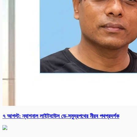
৭ আগস্ট: ন্যাশনাল লাইটহাউস ডে-সমুদ্রপথের নীরব পথপ্রদর্শক