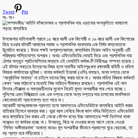
Tweet
Pin
অ-
অ+
উপজেলার দাতিনাখালী গ্রামে ১৫ বছর বয়সী এক কিশোরী ও ১৬ বছর বয়সী এক কিশোরের
বিয়ে হওয়ার ঘটনাটি আমাদের সমাজ ও প্রশাসনিক ব্যবস্থার এক নির্মম বাস্তবতাকে
উন্মেচিত করেছে। উভয় পক্ষই অপ্রাপ্তবয়স্ক; বাল্যবিবাহ নিরোধ আইন অনুযায়ী এটি
পরিষ্কার শাস্তিযোগ্য অপরাধ। অথচ এফিডেভিটের দোহাই দিয়ে এবং প্রশাসনিক দায়
ঠেলার অদ্ভুত প্রতিযোগিতার মাধ্যমে এই বেআইনি কর্মকা-টি নির্বিঘেœ সম্পন্ন হয়েছে।
এই ঘটনায় সবচেয়ে উদ্বেগের বিষয় হলো স্থানীয় আইনশৃঙ্খলা রক্ষাকারী বাহিনী ও মহিলা
বিষয়ক কার্যালয়ের ভূমিকা। থানার কর্মকর্তা ইনচার্জ (ওসি) বলছেন, অন্য দপ্তর থেকে
‘আনুষ্ঠানিক সাহায্য’ না চাইলে তাদের কিছু করার থাকে না। আবার মহিলা বিষয়ক কর্মকর্তা
কেবল ‘খবর পাঠানো’র মধ্যেই নিজ দায়িত্ব সীমাবদ্ধ রাখছেন। প্রশাসনিক এই লাল
ফিতার দৌরাত্ম্য ও সমন্বয়হীনতার সুযোগ নিয়েই মূলত অপরাধীরা পার পেয়ে যাচ্ছে।
পুলিশের এমন নিষ্ক্রিয়তা এবং এক দপ্তর থেকে অন্য দপ্তরে দায় চাপানোর মানসিকতা
কোনোভাবেই গ্রহণযোগ্য হতে পারে না।
আরেকটি আশঙ্কাজনক প্রবণতা হলো আদালতের এফিডেভিটকে বাল্যবিয়ে আইনি করার
হাতিয়ার হিসেবে ব্যবহার করা। ভুয়া বয়স দেখিয়ে কিংবা জাল নথির ভিত্তিতে এফিডেভিট
করে বাল্যবিয়ে বৈধ করার এই নোংরা কৌশল বন্ধে উচ্চ আদালতের স্পষ্ট নির্দেশনা থাকা
সত্ত্বেও তা কার্যকর হচ্ছে না। উপরন্তু, বিয়ে না দেওয়ার জন্য আগে থেকে নেওয়া
‘লিখিত অঙ্গীকারনামা’ অমান্য করেও মূল অপরাধীরা কীভাবে প্রকাশ্যে ঘুরে বেড়াচ্ছে, তা
বড় প্রশ্ন হয়ে দাঁড়িয়েছে।