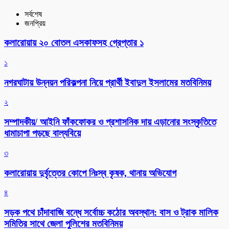
সর্বশেষ
জনপ্রিয়
কলারোয়ায় ২০ বোতল এসকাফসহ গ্রেপ্তার ১
১
নগরঘাটায় উন্নয়ন পরিকল্পনা নিয়ে প্রার্থী ইবাদুল ইসলামের মতবিনিময়
২
সম্পাদকীয়/ আইনি ফাঁকফোকর ও প্রশাসনিক দায় এড়ানোর সংস্কৃতিতে
ধামাচাপা পড়ছে বাল্যবিয়ে
৩
কলারোয়ায় দুর্বৃত্তের কোপে নিঃস্ব কৃষক, থানায় অভিযোগ
৪
সড়ক পথে চাঁদাবাজি বন্ধে সর্বোচ্চ কঠোর অবস্থান: বাস ও ট্রাক মালিক
সমিতির সাথে জেলা পুলিশের মতবিনিময়