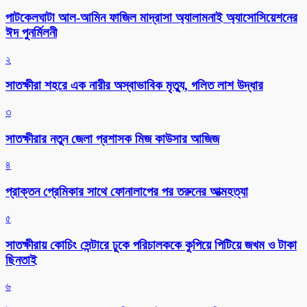
পাটকেলঘাটা আল-আমিন ফাজিল মাদ্রাসা অ্যালামনাই অ্যাসোসিয়েশনের
ঈদ পুনর্মিলনী
২
সাতক্ষীরা শহরে এক নারীর অস্বাভাবিক মৃত্যু, গলিত লাশ উদ্ধার
৩
সাতক্ষীরার নতুন জেলা প্রশাসক মিজ কাউসার আজিজ
৪
প্রাক্তন প্রেমিকার সাথে ফোনালাপের পর তরুনের আত্মহত্যা
৫
সাতক্ষীরায় কোচিং সেন্টারে ঢুকে পরিচালককে কুপিয়ে পিটিয়ে জখম ও টাকা
ছিনতাই
৬