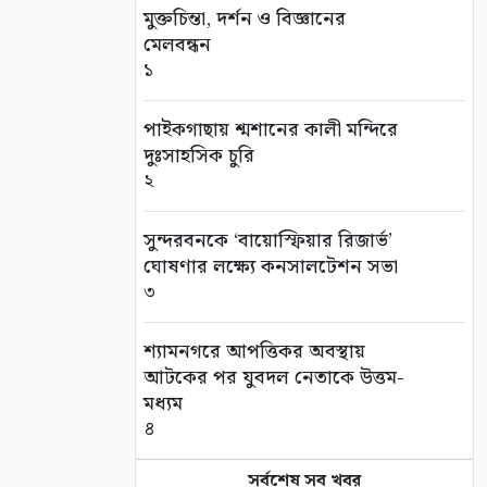
মুক্তচিন্তা, দর্শন ও বিজ্ঞানের
মেলবন্ধন
১
পাইকগাছায় শ্মশানের কালী মন্দিরে
দুঃসাহসিক চুরি
২
সুন্দরবনকে ‘বায়োস্ফিয়ার রিজার্ভ’
ঘোষণার লক্ষ্যে কনসালটেশন সভা
৩
শ্যামনগরে আপত্তিকর অবস্থায়
আটকের পর যুবদল নেতাকে উত্তম-
মধ্যম
৪
সর্বশেষ সব খবর