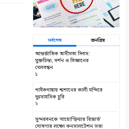
সর্বশেষ
জনপ্রিয়
আন্তর্জাতিক অসীমতা দিবস:
মুক্তচিন্তা, দর্শন ও বিজ্ঞানের
মেলবন্ধন
১
পাইকগাছায় শ্মশানের কালী মন্দিরে
দুঃসাহসিক চুরি
২
সুন্দরবনকে ‘বায়োস্ফিয়ার রিজার্ভ’
ঘোষণার লক্ষ্যে কনসালটেশন সভা