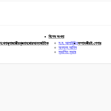
বিশেষ সংখ্যা
স.ম. আলাউদ্দিন
ষা
খেলাধুলা
জাতীয়
খুলনা
যশোর
আন্তর্জাতিক
সম্পাদকীয়
ই-পেপার
অন্যন্য আনিস
সুভাশিত সুভাষ