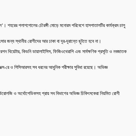
াতাল’। শহরের পলাশপোলের চৌরঙ্গী মোড়ে মনোরম পরিবেশে হাসপাতালটির কার্যক্রম চালু
সার জন্য স্থানীয় রোগীদের আর ঢাকা বা দূর-দূরান্তে ছুটতে হবে না।
শন থিয়েটার, কিডনি ডায়ালাইসিস, ফিজিওথেরাপি এবং সার্বক্ষণিক প্রসূতি ও নবজাতক
 এক্স-রে ও পিসিআরসহ সব ধরনের আধুনিক পরীক্ষার সুবিধা রয়েছে। অভিজ্ঞ
শু, ইউরোলজি ও অর্থোপেডিকসহ প্রায় সব বিভাগের অভিজ্ঞ চিকিৎসকেরা নিয়মিত রোগী