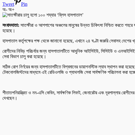
Tweet
Pin
অ-
অ+
সংবাদদাতা:
সাতক্ষীরা ও আশপাশের অঞ্চলের মানুষের উন্নত চিকিৎসা নিশ্চিত করতে শহরে যা
হয়েছে।
হাসপাতাল কর্তৃপক্ষের পক্ষ থেকে জানানো হয়েছে, এখানে ২৪ ঘণ্টা জরুরি সেবাসহ দেশের খ
রোগীদের নিবিড় পরিচর্যার জন্য হাসপাতালটিতে আধুনিক আইসিইউ, সিসিইউ ও এনআইসিইউ সু
সেবা বিভাগ চালু করা হয়েছে।
সঠিক রোগ নির্ণয়ের জন্য হাসপাতালটিতে বিশ্বমানের ডায়াগনস্টিক ল্যাব স্থাপন করা হয়ে
টেকনোলজিস্টদের মাধ্যমে এই রেডিওলজি ও প্যাথলজি সেবা সার্বক্ষণিক পরিচালনা করা হচ্
শীতাতপনিয়ন্ত্রিত ও নন-এসি কেবিন, সার্বক্ষণিক লিফট, জেনারেটর এবং দূরপাল্লার রোগীদে
দেখছেন।