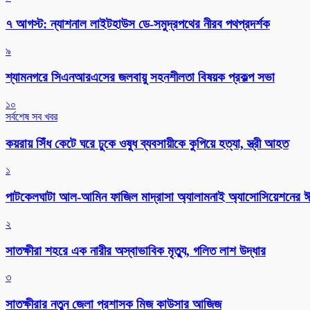
৭ আগস্ট: ন্যাশনাল লাইটহাউস ডে-সমুদ্রপথের নীরব পথপ্রদর্শক
৯
শ্যামনগরে সিএনআরএসের জলবায়ু সহনশীলতা বিষয়ক প্রকল্প সভা
১০
সর্বশেষ সব খবর
কয়রায় সিঁধ কেটে ঘরে ঢুকে ওষুধ ব্যবসায়ীকে কুপিয়ে হত্যা, স্ত্রী আহত
১
পাটকেলঘাটা আল-আমিন ফাজিল মাদ্রাসা অ্যালামনাই অ্যাসোসিয়েশনের ঈদ 
২
সাতক্ষীরা শহরে এক নারীর অস্বাভাবিক মৃত্যু, গলিত লাশ উদ্ধার
৩
সাতক্ষীরার নতুন জেলা প্রশাসক মিজ কাউসার আজিজ