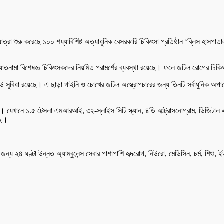
ত্রা শুরু করেছে ১০০ শয্যাবিশিষ্ট অত্যাধুনিক বেসরকারি চিকিৎসা প্রতিষ্ঠান ‘ব্লিস হাসপ
্যাতনামা বিশেষজ্ঞ চিকিৎসকদের নিয়মিত পরামর্শের ব্যবস্থা রয়েছে। ফলে জটিল রোগের চিকিৎ
বিধা রয়েছে। এ ছাড়া গাইনি ও চোখের জটিল অস্ত্রোপচারের জন্য তিনটি সর্বাধুনিক অপারে
ছে। যেখানে ১.৫ টেসলা এমআরআই, ৩২-স্লাইস সিটি স্ক্যান, ৪ডি আল্ট্রাসনোগ্রাম, ডিজিটাল
ছে।
র জন্য ২৪ ঘণ্টা উন্নত অ্যাম্বুলেন্স সেবার পাশাপাশি হৃদরোগ, নিউরো, মেডিসিন, চর্ম, শি