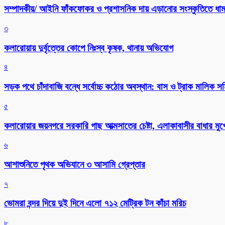
সম্পাদকীয়/ আইনি ফাঁকফোকর ও প্রশাসনিক দায় এড়ানোর সংস্কৃতিতে ধামা
৩
কলারোয়ায় দুর্বৃত্তের কোপে নিঃস্ব কৃষক, থানায় অভিযোগ
৪
সড়ক পথে চাঁদাবাজি বন্ধে সর্বোচ্চ কঠোর অবস্থান: বাস ও ট্রাক মালিক 
৫
কলারোয়ার জয়নগরে সরকারি গাছ আত্মসাতের চেষ্টা, এলাকাবাসীর বাধার মুখে
৬
আশাশুনিতে পৃথক অভিযানে ৩ আসামি গ্রেপ্তার
৭
ভোমরা বন্দর দিয়ে দুই দিনে এলো ৭১২ মেট্রিক টন কাঁচা মরিচ
৮