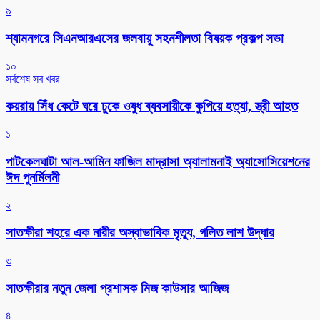
৯
শ্যামনগরে সিএনআরএসের জলবায়ু সহনশীলতা বিষয়ক প্রকল্প সভা
১০
সর্বশেষ সব খবর
কয়রায় সিঁধ কেটে ঘরে ঢুকে ওষুধ ব্যবসায়ীকে কুপিয়ে হত্যা, স্ত্রী আহত
১
পাটকেলঘাটা আল-আমিন ফাজিল মাদ্রাসা অ্যালামনাই অ্যাসোসিয়েশনের
ঈদ পুনর্মিলনী
২
সাতক্ষীরা শহরে এক নারীর অস্বাভাবিক মৃত্যু, গলিত লাশ উদ্ধার
৩
সাতক্ষীরার নতুন জেলা প্রশাসক মিজ কাউসার আজিজ
৪