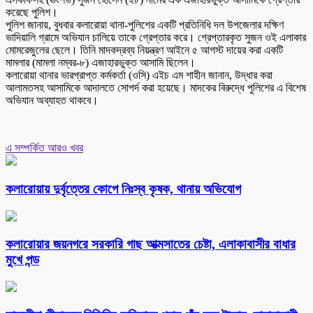
করেছে পুলিশ।
পুলিশ জানায়, বুধবার কলারোয়া থানা-পুলিশের একটি প্রতিনিধি দল উপজেলার দক্ষিণ
ভাদিয়ালি গ্রামে অভিযান চালিয়ে তাকে গ্রেপ্তার করে। গ্রেপ্তারকৃত সুজন ওই এলাকার
মোমরেজুলের ছেলে। তিনি মাদকদ্রব্য নিয়ন্ত্রণ আইনে ৫ আগস্ট দায়ের করা একটি
মামলার (মামলা নম্বর-৮) এজাহারভুক্ত আসামি ছিলেন।
কলারোয়া থানার ভারপ্রাপ্ত কর্মকর্তা (ওসি) এইচ এম শাহীন জানান, উদ্ধার করা
আলামতসহ আসামিকে আদালতে সোপর্দ করা হয়েছে। মাদকের বিরুদ্ধে পুলিশের এ বিশেষ
অভিযান অব্যাহত থাকবে।
এ সম্পর্কিত আরও খবর
কলারোয়ায় দুর্বৃত্তের কোপে নিঃস্ব কৃষক, থানায় অভিযোগ
কলারোয়ার জয়নগরে সরকারি গাছ আত্মসাতের চেষ্টা, এলাকাবাসীর বাধার
মুখে পন্ড