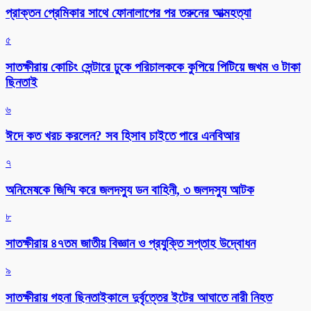
প্রাক্তন প্রেমিকার সাথে ফোনালাপের পর তরুনের আত্মহত্যা
৫
সাতক্ষীরায় কোচিং সেন্টারে ঢুকে পরিচালককে কুপিয়ে পিটিয়ে জখম ও টাকা
ছিনতাই
৬
ঈদে কত খরচ করলেন? সব হিসাব চাইতে পারে এনবিআর
৭
অনিমেষকে জিম্মি করে জলদস্যু ডন বাহিনী, ৩ জলদস্যু আটক
৮
সাতক্ষীরায় ৪৭তম জাতীয় বিজ্ঞান ও প্রযুক্তি সপ্তাহ উদ্বোধন
৯
সাতক্ষীরায় গহনা ছিনতাইকালে দুর্বৃত্তের ইটের আঘাতে নারী নিহত