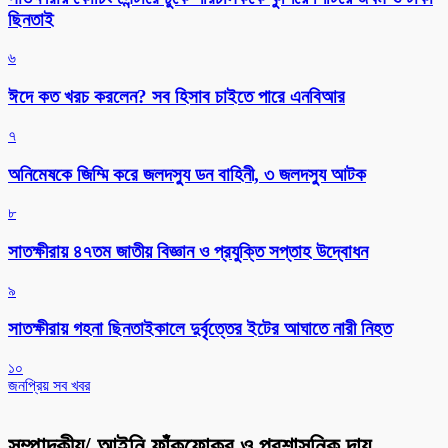
ছিনতাই
৬
ঈদে কত খরচ করলেন? সব হিসাব চাইতে পারে এনবিআর
৭
অনিমেষকে জিম্মি করে জলদস্যু ডন বাহিনী, ৩ জলদস্যু আটক
৮
সাতক্ষীরায় ৪৭তম জাতীয় বিজ্ঞান ও প্রযুক্তি সপ্তাহ উদ্বোধন
৯
সাতক্ষীরায় গহনা ছিনতাইকালে দুর্বৃত্তের ইটের আঘাতে নারী নিহত
১০
জনপ্রিয় সব খবর
সম্পাদকীয়/ আইনি ফাঁকফোকর ও প্রশাসনিক দায়