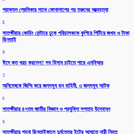
প্রাক্তন প্রেমিকার সাথে ফোনালাপের পর তরুনের আত্মহত্যা
৫
সাতক্ষীরায় কোচিং সেন্টারে ঢুকে পরিচালককে কুপিয়ে পিটিয়ে জখম ও টাকা
ছিনতাই
৬
ঈদে কত খরচ করলেন? সব হিসাব চাইতে পারে এনবিআর
৭
অনিমেষকে জিম্মি করে জলদস্যু ডন বাহিনী, ৩ জলদস্যু আটক
৮
সাতক্ষীরায় ৪৭তম জাতীয় বিজ্ঞান ও প্রযুক্তি সপ্তাহ উদ্বোধন
৯
সাতক্ষীরায় গহনা ছিনতাইকালে দুর্বৃত্তের ইটের আঘাতে নারী নিহত