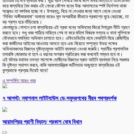
হাতিয়ার হিসেবে ব্যবহার করা। ভুয়া বয়স দেখিয়ে কিংবা জাল নথির ভিত্তিতে এফিডেভিট
করে বাল্যবিয়ে বৈধ করার এই নোংরা কৌশল বন্ধে উচ্চ আদালতের স্পষ্ট নির্দেশনা থাকা
সত্ত্বেও তা কার্যকর হচ্ছে না। উপরন্তু, বিয়ে না দেওয়ার জন্য আগে থেকে নেওয়া
‘লিখিত অঙ্গীকারনামা’ অমান্য করেও মূল অপরাধীরা কীভাবে প্রকাশ্যে ঘুরে বেড়াচ্ছে, তা
বড় প্রশ্ন হয়ে দাঁড়িয়েছে।
জেলাজুড়ে গোপনে চলা বাল্যবিয়ের এই প্রথা বন্ধে অবিলম্বে জিরো টলারেন্স নীতি গ্রহণ
করতে হবে। শুধু খবর পাঠিয়ে দায়িত্ব শেষ না করে মহিলা বিষয়ক দপ্তর ও থানা পুলিশকে
যৌথভাবে সমন্বিত অভিযান চালাতে হবে। এফিডেভিটের নামে বেআইনি বিয়ে রেজিস্ট্রি
করা কাজীদের আইনের আওতায় আনতে হবে এবং বিয়েতে সম্পৃক্ত উভয় পক্ষের
অভিভাবকদের বিরুদ্ধে দৃষ্টান্তমূলক আইনি ব্যবস্থা নেওয়া জরুরি। স্থানীয় প্রশাসনিক
তদারকি জোরদার না হলে এ ধরনের অপরাধ প্রতিরোধ করা কখনোই সম্ভব হবে না।
এই ঘটনার যথাযথ তদন্ত সাপেক্ষে দোষীদের বিরুদ্ধে দ্রুত আইনি ব্যবস্থা নিয়ে সরকার
কি দৃষ্টান্ত স্থাপন করবে, নাকি আমলাতান্ত্রিক জটিলতার অজুহাতে বাল্যবিয়ের এই
কুপ্রথাকে প্রশ্রয় দিয়েই যাবে?
এ সম্পর্কিত আরও খবর
৭ আগস্ট: ন্যাশনাল লাইটহাউস ডে-সমুদ্রপথের নীরব পথপ্রদর্শক
আরামপ্রিয় প্রাণী বিড়াল/ প্রকাশ ঘোষ বিধান