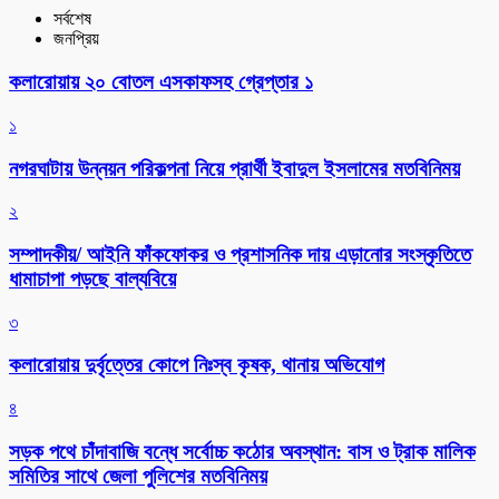
সর্বশেষ
জনপ্রিয়
কলারোয়ায় ২০ বোতল এসকাফসহ গ্রেপ্তার ১
১
নগরঘাটায় উন্নয়ন পরিকল্পনা নিয়ে প্রার্থী ইবাদুল ইসলামের মতবিনিময়
২
সম্পাদকীয়/ আইনি ফাঁকফোকর ও প্রশাসনিক দায় এড়ানোর সংস্কৃতিতে
ধামাচাপা পড়ছে বাল্যবিয়ে
৩
কলারোয়ায় দুর্বৃত্তের কোপে নিঃস্ব কৃষক, থানায় অভিযোগ
৪
সড়ক পথে চাঁদাবাজি বন্ধে সর্বোচ্চ কঠোর অবস্থান: বাস ও ট্রাক মালিক
সমিতির সাথে জেলা পুলিশের মতবিনিময়