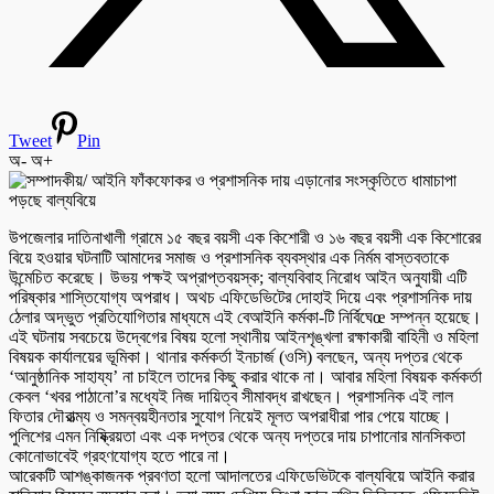
Tweet
Pin
অ-
অ+
উপজেলার দাতিনাখালী গ্রামে ১৫ বছর বয়সী এক কিশোরী ও ১৬ বছর বয়সী এক কিশোরের
বিয়ে হওয়ার ঘটনাটি আমাদের সমাজ ও প্রশাসনিক ব্যবস্থার এক নির্মম বাস্তবতাকে
উন্মেচিত করেছে। উভয় পক্ষই অপ্রাপ্তবয়স্ক; বাল্যবিবাহ নিরোধ আইন অনুযায়ী এটি
পরিষ্কার শাস্তিযোগ্য অপরাধ। অথচ এফিডেভিটের দোহাই দিয়ে এবং প্রশাসনিক দায়
ঠেলার অদ্ভুত প্রতিযোগিতার মাধ্যমে এই বেআইনি কর্মকা-টি নির্বিঘেœ সম্পন্ন হয়েছে।
এই ঘটনায় সবচেয়ে উদ্বেগের বিষয় হলো স্থানীয় আইনশৃঙ্খলা রক্ষাকারী বাহিনী ও মহিলা
বিষয়ক কার্যালয়ের ভূমিকা। থানার কর্মকর্তা ইনচার্জ (ওসি) বলছেন, অন্য দপ্তর থেকে
‘আনুষ্ঠানিক সাহায্য’ না চাইলে তাদের কিছু করার থাকে না। আবার মহিলা বিষয়ক কর্মকর্তা
কেবল ‘খবর পাঠানো’র মধ্যেই নিজ দায়িত্ব সীমাবদ্ধ রাখছেন। প্রশাসনিক এই লাল
ফিতার দৌরাত্ম্য ও সমন্বয়হীনতার সুযোগ নিয়েই মূলত অপরাধীরা পার পেয়ে যাচ্ছে।
পুলিশের এমন নিষ্ক্রিয়তা এবং এক দপ্তর থেকে অন্য দপ্তরে দায় চাপানোর মানসিকতা
কোনোভাবেই গ্রহণযোগ্য হতে পারে না।
আরেকটি আশঙ্কাজনক প্রবণতা হলো আদালতের এফিডেভিটকে বাল্যবিয়ে আইনি করার