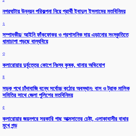
নগরঘাটায় উন্নয়ন পরিকল্পনা নিয়ে প্রার্থী ইবাদুল ইসলামের মতবিনিময়
২
সম্পাদকীয়/ আইনি ফাঁকফোকর ও প্রশাসনিক দায় এড়ানোর সংস্কৃতিতে
ধামাচাপা পড়ছে বাল্যবিয়ে
৩
কলারোয়ায় দুর্বৃত্তের কোপে নিঃস্ব কৃষক, থানায় অভিযোগ
৪
সড়ক পথে চাঁদাবাজি বন্ধে সর্বোচ্চ কঠোর অবস্থান: বাস ও ট্রাক মালিক
সমিতির সাথে জেলা পুলিশের মতবিনিময়
৫
কলারোয়ার জয়নগরে সরকারি গাছ আত্মসাতের চেষ্টা, এলাকাবাসীর বাধার
মুখে পন্ড