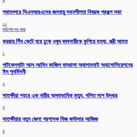
৯
শ্যামনগরে সিএনআরএসের জলবায়ু সহনশীলতা বিষয়ক প্রকল্প সভা
১০
সর্বশেষ সব খবর
কয়রায় সিঁধ কেটে ঘরে ঢুকে ওষুধ ব্যবসায়ীকে কুপিয়ে হত্যা, স্ত্রী আহত
১
পাটকেলঘাটা আল-আমিন ফাজিল মাদ্রাসা অ্যালামনাই অ্যাসোসিয়েশনের
ঈদ পুনর্মিলনী
২
সাতক্ষীরা শহরে এক নারীর অস্বাভাবিক মৃত্যু, গলিত লাশ উদ্ধার
৩
সাতক্ষীরার নতুন জেলা প্রশাসক মিজ কাউসার আজিজ
৪