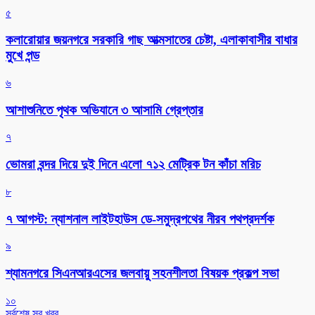
৫
কলারোয়ার জয়নগরে সরকারি গাছ আত্মসাতের চেষ্টা, এলাকাবাসীর বাধার
মুখে পন্ড
৬
আশাশুনিতে পৃথক অভিযানে ৩ আসামি গ্রেপ্তার
৭
ভোমরা বন্দর দিয়ে দুই দিনে এলো ৭১২ মেট্রিক টন কাঁচা মরিচ
৮
৭ আগস্ট: ন্যাশনাল লাইটহাউস ডে-সমুদ্রপথের নীরব পথপ্রদর্শক
৯
শ্যামনগরে সিএনআরএসের জলবায়ু সহনশীলতা বিষয়ক প্রকল্প সভা
১০
সর্বশেষ সব খবর