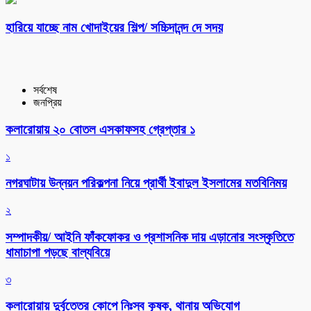
হারিয়ে যাচ্ছে নাম খোদাইয়ের শিল্প/ সচ্চিদানন্দ দে সদয়
সর্বশেষ
জনপ্রিয়
কলারোয়ায় ২০ বোতল এসকাফসহ গ্রেপ্তার ১
১
নগরঘাটায় উন্নয়ন পরিকল্পনা নিয়ে প্রার্থী ইবাদুল ইসলামের মতবিনিময়
২
সম্পাদকীয়/ আইনি ফাঁকফোকর ও প্রশাসনিক দায় এড়ানোর সংস্কৃতিতে
ধামাচাপা পড়ছে বাল্যবিয়ে
৩
কলারোয়ায় দুর্বৃত্তের কোপে নিঃস্ব কৃষক, থানায় অভিযোগ