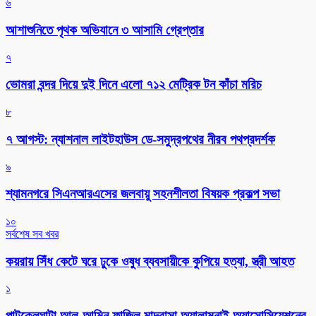
৬
আশাশুনিতে পৃথক অভিযানে ৩ আসামি গ্রেপ্তার
৭
ভোমরা বন্দর দিয়ে দুই দিনে এলো ৭১২ মেট্রিক টন কাঁচা মরিচ
৮
৭ আগস্ট: ন্যাশনাল লাইটহাউস ডে-সমুদ্রপথের নীরব পথপ্রদর্শক
৯
শ্যামনগরে সিএনআরএসের জলবায়ু সহনশীলতা বিষয়ক প্রকল্প সভা
১০
সর্বশেষ সব খবর
কয়রায় সিঁধ কেটে ঘরে ঢুকে ওষুধ ব্যবসায়ীকে কুপিয়ে হত্যা, স্ত্রী আহত
১
পাটকেলঘাটা আল-আমিন ফাজিল মাদ্রাসা অ্যালামনাই অ্যাসোসিয়েশনের