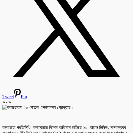
Tweet
Pin
অ-
অ+
কলারোয়া প্রতিনিধি: কলারোয়ায় বিশেষ অভিযান চালিয়ে ২০ বোতল নিষিদ্ধ মাদকদ্রব্য
এসকাফসহ (ঊংশঁভ) সুজন হোসেন (২৮) নামের এক এজাহারভুক্ত আসামিকে গ্রেপ্তার