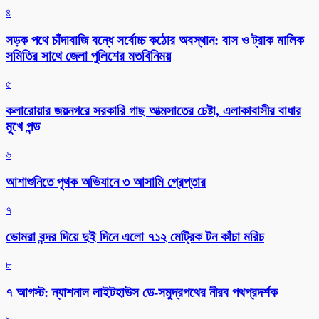
৪
সড়ক পথে চাঁদাবাজি বন্ধে সর্বোচ্চ কঠোর অবস্থান: বাস ও ট্রাক মালিক
সমিতির সাথে জেলা পুলিশের মতবিনিময়
৫
কলারোয়ার জয়নগরে সরকারি গাছ আত্মসাতের চেষ্টা, এলাকাবাসীর বাধার
মুখে পন্ড
৬
আশাশুনিতে পৃথক অভিযানে ৩ আসামি গ্রেপ্তার
৭
ভোমরা বন্দর দিয়ে দুই দিনে এলো ৭১২ মেট্রিক টন কাঁচা মরিচ
৮
৭ আগস্ট: ন্যাশনাল লাইটহাউস ডে-সমুদ্রপথের নীরব পথপ্রদর্শক