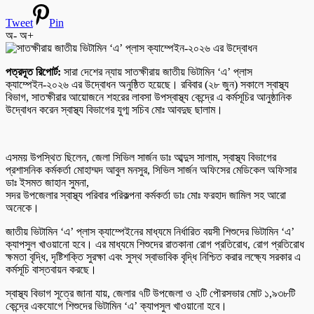
Tweet
Pin
অ-
অ+
পত্রদূত রিপোর্ট:
সারা দেশের ন্যায় সাতক্ষীরায় জাতীয় ভিটামিন ‘এ’ প্লাস
ক্যাম্পেইন-২০২৬ এর উদ্বোধন অনুষ্ঠিত হয়েছে। রবিবার (২৮ জুন) সকালে স্বাস্থ্য
বিভাগ, সাতক্ষীরার আয়োজনে শহরের লাবসা উপস্বাস্থ্য কেন্দ্রে এ কর্মসূচির আনুষ্ঠানিক
উদ্বোধন করেন স্বাস্থ্য বিভাগের যুগ্ম সচিব মোঃ আবদুছ ছালাম।
এসময় উপস্থিত ছিলেন, জেলা সিভিল সার্জন ডাঃ আব্দুস সালাম, স্বাস্থ্য বিভাগের
প্রশাসনিক কর্মকর্তা মোহাম্মদ আবুল মনসুর, সিভিল সার্জন অফিসের মেডিকেল অফিসার
ডাঃ ইসমত জাহান সুমনা,
সদর উপজেলার স্বাস্থ্য পরিবার পরিকল্পনা কর্মকর্তা ডাঃ মোঃ ফরহাদ জামিল সহ আরো
অনেকে।
জাতীয় ভিটামিন ‘এ’ প্লাস ক্যাম্পেইনের মাধ্যমে নির্ধারিত বয়সী শিশুদের ভিটামিন ‘এ’
ক্যাপসুল খাওয়ানো হবে। এর মাধ্যমে শিশুদের রাতকানা রোগ প্রতিরোধ, রোগ প্রতিরোধ
ক্ষমতা বৃদ্ধি, দৃষ্টিশক্তি সুরক্ষা এবং সুস্থ স্বাভাবিক বৃদ্ধি নিশ্চিত করার লক্ষ্যে সরকার এ
কর্মসূচি বাস্তবায়ন করছে।
স্বাস্থ্য বিভাগ সূত্রে জানা যায়, জেলার ৭টি উপজেলা ও ২টি পৌরসভার মোট ১,৯৩৮টি
কেন্দ্রে একযোগে শিশুদের ভিটামিন ‘এ’ ক্যাপসুল খাওয়ানো হবে।