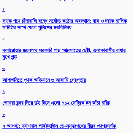
৪
সড়ক পথে চাঁদাবাজি বন্ধে সর্বোচ্চ কঠোর অবস্থান: বাস ও ট্রাক মালিক
সমিতির সাথে জেলা পুলিশের মতবিনিময়
৫
কলারোয়ার জয়নগরে সরকারি গাছ আত্মসাতের চেষ্টা, এলাকাবাসীর বাধার
মুখে পন্ড
৬
আশাশুনিতে পৃথক অভিযানে ৩ আসামি গ্রেপ্তার
৭
ভোমরা বন্দর দিয়ে দুই দিনে এলো ৭১২ মেট্রিক টন কাঁচা মরিচ
৮
৭ আগস্ট: ন্যাশনাল লাইটহাউস ডে-সমুদ্রপথের নীরব পথপ্রদর্শক