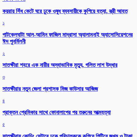
কয়রায় সিঁধ কেটে ঘরে ঢুকে ওষুধ ব্যবসায়ীকে কুপিয়ে হত্যা, স্ত্রী আহত
১
পাটকেলঘাটা আল-আমিন ফাজিল মাদ্রাসা অ্যালামনাই অ্যাসোসিয়েশনের
ঈদ পুনর্মিলনী
২
সাতক্ষীরা শহরে এক নারীর অস্বাভাবিক মৃত্যু, গলিত লাশ উদ্ধার
৩
সাতক্ষীরার নতুন জেলা প্রশাসক মিজ কাউসার আজিজ
৪
প্রাক্তন প্রেমিকার সাথে ফোনালাপের পর তরুনের আত্মহত্যা
৫
সাতক্ষীরায় কোচিং সেন্টারে ঢুকে পরিচালককে কুপিয়ে পিটিয়ে জখম ও টাকা