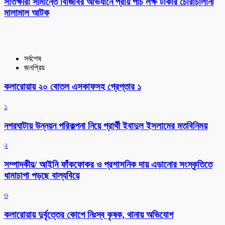
সাতক্ষীরা সীমান্তে বিজিবির অভিযানে প্রায় পাঁচ লক্ষ টাকার চোরাচালানী
মালামাল আটক
সর্বশেষ
জনপ্রিয়
কলারোয়ায় ২০ বোতল এসকাফসহ গ্রেপ্তার ১
১
নগরঘাটায় উন্নয়ন পরিকল্পনা নিয়ে প্রার্থী ইবাদুল ইসলামের মতবিনিময়
২
সম্পাদকীয়/ আইনি ফাঁকফোকর ও প্রশাসনিক দায় এড়ানোর সংস্কৃতিতে
ধামাচাপা পড়ছে বাল্যবিয়ে
৩
কলারোয়ায় দুর্বৃত্তের কোপে নিঃস্ব কৃষক, থানায় অভিযোগ