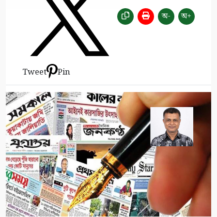
অ-
অ+
Tweet
Pin