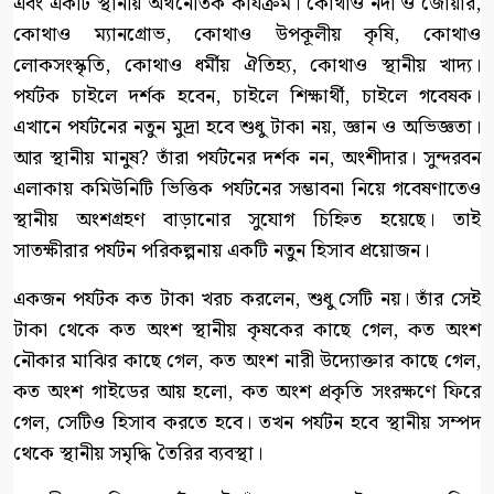
এবং একটি স্থানীয় অর্থনৈতিক কার্যক্রম। কোথাও নদী ও জোয়ার,
কোথাও ম্যানগ্রোভ, কোথাও উপকূলীয় কৃষি, কোথাও
লোকসংস্কৃতি, কোথাও ধর্মীয় ঐতিহ্য, কোথাও স্থানীয় খাদ্য।
পর্যটক চাইলে দর্শক হবেন, চাইলে শিক্ষার্থী, চাইলে গবেষক।
এখানে পর্যটনের নতুন মুদ্রা হবে শুধু টাকা নয়, জ্ঞান ও অভিজ্ঞতা।
আর স্থানীয় মানুষ? তাঁরা পর্যটনের দর্শক নন, অংশীদার। সুন্দরবন
এলাকায় কমিউনিটি ভিত্তিক পর্যটনের সম্ভাবনা নিয়ে গবেষণাতেও
স্থানীয় অংশগ্রহণ বাড়ানোর সুযোগ চিহ্নিত হয়েছে। তাই
সাতক্ষীরার পর্যটন পরিকল্পনায় একটি নতুন হিসাব প্রয়োজন।
একজন পর্যটক কত টাকা খরচ করলেন, শুধু সেটি নয়। তাঁর সেই
টাকা থেকে কত অংশ স্থানীয় কৃষকের কাছে গেল, কত অংশ
নৌকার মাঝির কাছে গেল, কত অংশ নারী উদ্যোক্তার কাছে গেল,
কত অংশ গাইডের আয় হলো, কত অংশ প্রকৃতি সংরক্ষণে ফিরে
গেল, সেটিও হিসাব করতে হবে। তখন পর্যটন হবে স্থানীয় সম্পদ
থেকে স্থানীয় সমৃদ্ধি তৈরির ব্যবস্থা।