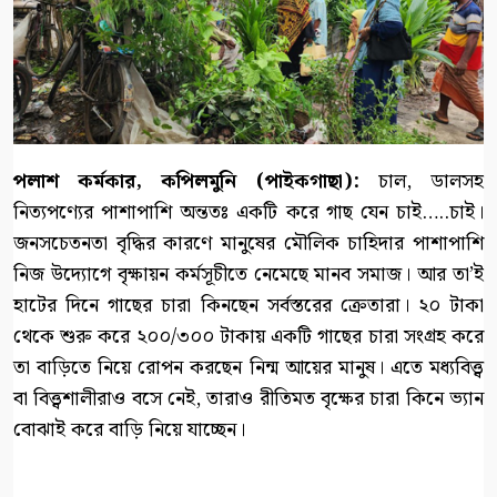
পলাশ কর্মকার, কপিলমুনি (পাইকগাছা):
চাল, ডালসহ
নিত্যপণ্যের পাশাপাশি অন্ততঃ একটি করে গাছ যেন চাই…..চাই।
জনসচেতনতা বৃদ্ধির কারণে মানুষের মৌলিক চাহিদার পাশাপাশি
নিজ উদ্যোগে বৃক্ষায়ন কর্মসূচীতে নেমেছে মানব সমাজ। আর তা’ই
হাটের দিনে গাছের চারা কিনছেন সর্বস্তরের ক্রেতারা। ২০ টাকা
থেকে শুরু করে ২০০/৩০০ টাকায় একটি গাছের চারা সংগ্রহ করে
তা বাড়িতে নিয়ে রোপন করছেন নিন্ম আয়ের মানুষ। এতে মধ্যবিত্ত্ব
বা বিত্ত্বশালীরাও বসে নেই, তারাও রীতিমত বৃক্ষের চারা কিনে ভ্যান
বোঝাই করে বাড়ি নিয়ে যাচ্ছেন।