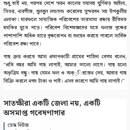
শুধু তাই নয়, পরপর দেশে স্মরন কালের ভয়াবহ ঘুর্ণিঝড় আইলা,
সিডর, নারগীজ, বুলবুল লন্ডভন্ড করেদেয় সুন্দরবন সহ উপকুলীয়
এলাকা। যারফলে সামাজিক পরিবেশের ভারসাম্য রক্ষায় রীতিমত
হুমকির মুখে পড়ে। পরিবেশ বিশেষজ্ঞদের মতে ফলজ বৃক্ষের
পাশাপাশি অধিক হারে বৃক্ষরোপন বা বনায়ন করতে পারলে সার্বিক
পরিবেশ রক্ষা পাবে।
গাছ ক্রয় করতে আসা প্রতাপকাটী গ্রামের শাহিদা বেগম বলেন,
“প্রতি বছর আমি গাছ লাগাই, আমার ভালো লাগে। গাছ হলো
অকৃত্রিম বন্ধু। গাছ যেমন ফল ও অক্্িরজেন দেয়, আবার গাছ
বিক্রি করলে নগদ টাকা ও পাই। এসব কারণে আমি গাছ লাগাই।”
সাতক্ষীরা একটি জেলা নয়, একটি
অসমাপ্ত গবেষণাগার
ডেস্ক নিউজ