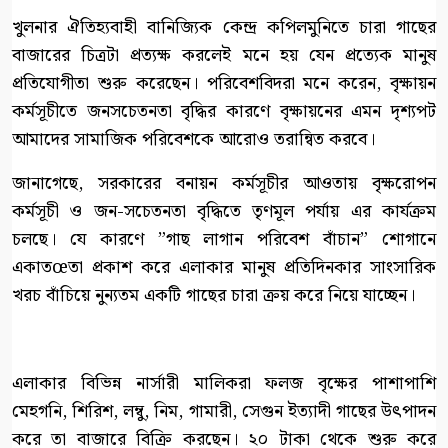
খুলনার ঐতিহ্যবাহী বানিজ্যিক কেন্দ্র কপিলমুনিতে চারা গাছের
বাজারের চিত্রটা প্রত্যক্ষ করলেই মনে হয় যেন প্রত্যেক মানুষ
প্রতিযোগীতা শুরু করেছেন। পরিবেশবিদরা মনে করেন, বৃক্ষায়ন
কর্মসূচীতে জনসচেতনতা বৃদ্ধির কারণে বৃক্ষায়নের এমন দৃশ্যপট
আমাদের সামাজিক পরিবেশকে আরোও তরান্বিত করবে।
জানাগেছে, সরকারের বনায়ন কর্মসূচীর আওতায় বৃক্ষরোপন
কর্মসূচী ও জন-সচেতনতা বৃদ্ধিতে তৃণমূল পর্যায় এর কার্যক্রম
চলছে। যে কারণে ”গাছ লাগান পরিবেশ বাঁচান” শোগানে
একাতœতা প্রকাশ করে এলাকার মানুষ প্রতিদিনকার সাংসারিক
খরচ বাঁচিয়ে নুন্যতম একটি গাছের চারা ক্রয় করে নিয়ে যাচ্ছেন।
এলাকার বিভিন্ন নার্সারী মালিকরা ফলজ বৃক্ষের পাশাপাশি
মেহগনি, শিরিশ, লম্বু, নিম, গামারী, সেগুন ইত্যাদী গাছের উৎপাদন
করে তা বাজারে বিক্রি করছেন। ২০ টাকা থেকে শুরু করে