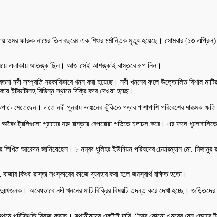
ধাক্কায় ওমর ফারুক নামের তিন বছরের এক শিশুর মর্মান্তিক মৃত্যু হয়েছে। সোমবার (১৩ এপ্
লাচল নিয়ে এলাকায় আতঙ্ক ছিল। আজ সেই আশঙ্কাই বাস্তবে রূপ নিল।
 বেতনা নদী সম্প্রতি সরকারিভাবে খনন করা হয়েছে। নদী খননের ফলে উত্তোলিত বিশাল মাটির স্
ায় ইটভাটাসহ বিভিন্ন স্থানে বিক্রি করে দেওয়া হচ্ছে।
লুটপাটে মেতেছেন। এতে নদী পুনরায় ভাঙনের ঝুঁকিতে পড়ার পাশাপাশি পরিবেশের মারাত্মক ক্ষতি
 ও অবৈধ ট্রলিগুলো গ্রামের সরু রাস্তায় বেপরোয়া গতিতে চলাচল করে। এর ফলে ধুলোবালিতে 
দপ্তরে লিখিত আবেদন জানিয়েছেন। ৮ নম্বর ধুলিহর ইউনিয়ন পরিষদের চেয়ারম্যান মো. মিজানু
 বাজার কিংবা রাস্তা সংস্কারের কাজে ব্যবহার করা হলে জনস্বার্থ রক্ষিত হতো।
যন্ত দুঃখজনক। অবৈধভাবে নদী খননের মাটি বিক্রির বিষয়টি তদন্ত করে দেখা হচ্ছে। জড়িতদের 
মথমে পরিস্থিতি বিরাজ করছে। স্থানীয়দের একটাই দাবি, “আর কোনো ওমরের যেন এভাবে ট্রলি