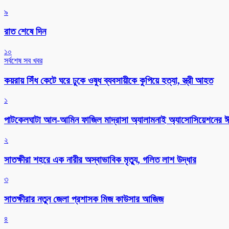
৯
রাত শেষে দিন
১০
সর্বশেষ সব খবর
কয়রায় সিঁধ কেটে ঘরে ঢুকে ওষুধ ব্যবসায়ীকে কুপিয়ে হত্যা, স্ত্রী আহত
১
পাটকেলঘাটা আল-আমিন ফাজিল মাদ্রাসা অ্যালামনাই অ্যাসোসিয়েশনের ঈদ 
২
সাতক্ষীরা শহরে এক নারীর অস্বাভাবিক মৃত্যু, গলিত লাশ উদ্ধার
৩
সাতক্ষীরার নতুন জেলা প্রশাসক মিজ কাউসার আজিজ
৪