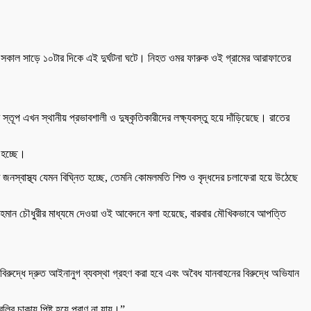
রিল) সকাল সাড়ে ১০টার দিকে এই দুর্ঘটনা ঘটে। নিহত ওমর ফারুক ওই গ্রামের আরাফাতের
তূপ এখন স্থানীয় প্রভাবশালী ও দুষ্কৃতিকারীদের লক্ষ্যবস্তু হয়ে দাঁড়িয়েছে। রাতের
 হচ্ছে।
জনস্বাস্থ্য যেমন বিঘ্নিত হচ্ছে, তেমনি কোমলমতি শিশু ও বৃদ্ধদের চলাফেরা হয়ে উঠেছে
র রহমান চৌধুরীর মাধ্যমে দেওয়া ওই আবেদনে বলা হয়েছে, বারবার মৌখিকভাবে আপত্তি
বিরুদ্ধে দ্রুত আইনানুগ ব্যবস্থা গ্রহণ করা হবে এবং অবৈধ যানবাহনের বিরুদ্ধে অভিযান
র চাকায় পিষ্ট হয়ে প্রাণ না যায়।”