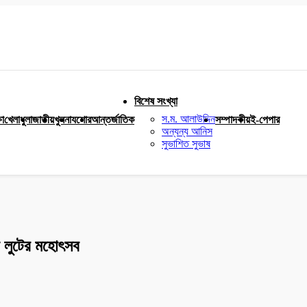
বিশেষ সংখ্যা
স.ম. আলাউদ্দিন
ষা
খেলাধুলা
জাতীয়
খুলনা
যশোর
আন্তর্জাতিক
সম্পাদকীয়
ই-পেপার
অন্যন্য আনিস
সুভাশিত সুভাষ
টি লুটের মহোৎসব