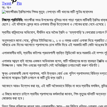
Tweet
Pin
অ-
অ+
নিজস্ব প্রতিনিধি:
​সাতক্ষীরা সদর উপজেলার ধুলিহর সানা পাড়া গ্রামে মাটিবাহী ট্রলির 
ছেলে। এই ঘটনাকে কেন্দ্র করে এলাকায় তীব্র উত্তেজনা ও শোকের ছায়া নেমে এসেছে।
​স্থানীয় বাসিন্দাদের অভিযোগ, দীর্ঘদিন ধরে অবৈধ ট্রলি ও ‘হল্লাগাড়ি’র বেপরোয়া চ
​অনুসন্ধানে জানা গেছে, ধুলিহর ইউনিয়নের ১, ২ ও ৩ নম্বর ওয়ার্ড এলাকা দিয়ে প্রবাহিত
আঁধারে এবং দিনের আলোতে প্রশাসনের চোখ ফাঁকি দিয়ে এই সরকারি মাটি মোটা অঙ্কের টাক
​এলাকাবাসীর দাবি, স্থানীয় কতিপয় প্রভাবশালী ব্যক্তি সিন্ডিকেট করে সরকারি এই সম্পদ 
​এলাকার আব্দুল হাই নামের একজন অভিভাবক বলেন, ​মাটি পরিবহনের জন্য ব্যবহৃত ট্রাক্টর
বিপজ্জনক। আজ শিশু ওমরের প্রাণহানি সেই অনিয়ন্ত্রিত চলাচলেরই করুণ পরিণতি।
ক্ষুব্ধ এলাকাবাসী জেলা প্রশাসক, পানি উন্নয়ন বোর্ড এবং পুলিশ প্রশাসনসহ বিভিন্ন 
জানানো সত্ত্বেও ট্রলি চলাচল বা মাটি চুরি বন্ধ হয়নি।
​আবেদনে আরও উল্লেখ করা হয়, এই মাটি অবৈধভাবে বিক্রি না করে স্থানীয় মসজিদ, মন্দির,
​এ বিষয়ে জানতে চাইলে স্থানীয় প্রশাসনের কর্মকর্তারা জানান, শিশু মৃত্যুর ঘটনাটি অত্
জোরদার করা হবে।
​নিহত শিশুর পরিবারের কান্না আর এলাকাবাসীর ক্ষোভ—সব মিলিয়ে ধুলিহর এলাকায় এখন থ