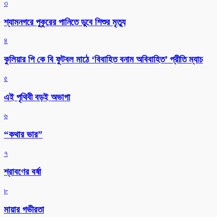
৩
শ্যামনগরে পুকুরের পানিতে ডুবে শিশুর মৃত্যু
৪
কুলিয়ার পি কে বি ফুটবল মাঠে ‘বিবাহিত বনাম অবিবাহিত’ প্রীতি ম্যাচ
৫
এই পৃথিবী বড়ই অভাগা
৬
“কথার ভার”
৭
শ্রাবণের বর্ষা
৮
মায়ার গভীরতা